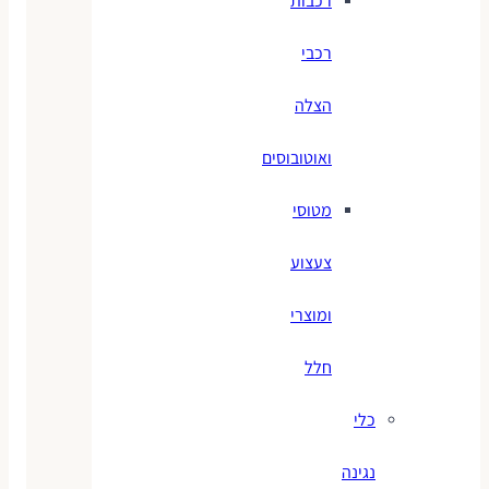
רכבות
רכבי
הצלה
ואוטובוסים
מטוסי
צעצוע
ומוצרי
חלל
כלי
נגינה