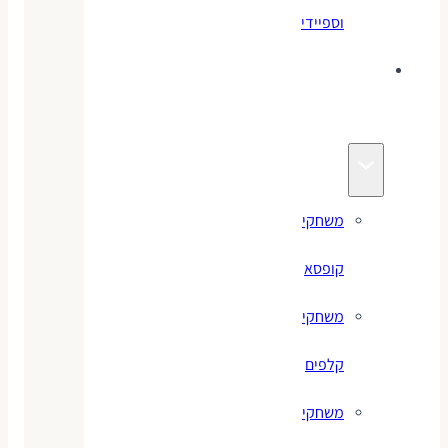
וספיידי
משחקים
לילדים
משחקי
קופסא
משחקי
קלפים
משחקי