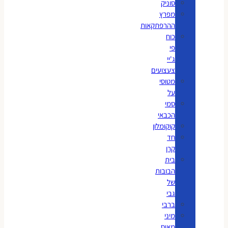
סוניק
מפרץ
ההרפתקאות
כוח
פי
ג'יי
צעצועים
מטוסי
על
סמי
הכבאי
קוקומלון
חד
קרן
בית
הבובות
של
גבי
ברבי
מיני
מאוס