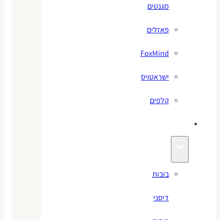
מגנטים
פאזלים
FoxMind
ישראטויס
קלפים
בובות
בובות
דיסני