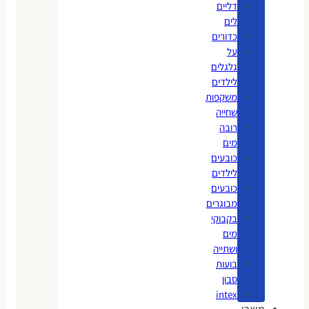
דליים
לים
כדורים
על
גלגלים
לילדים
משקפות
שחייה
רובה
מים
כובעים
לילדים
כובעים
מבוגרים
בקבוקי
מים
ושתייה
בועות
סבון
intex