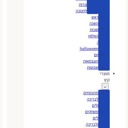
ונרות
לחנוכה
ראש
השנה
סוכות
האלווין
/
halloween
יום
העצמאות
שבועות
מוצרי
קיץ
מתנפחים
לבריכה
ולים
משחקים
לים
ולבריכה