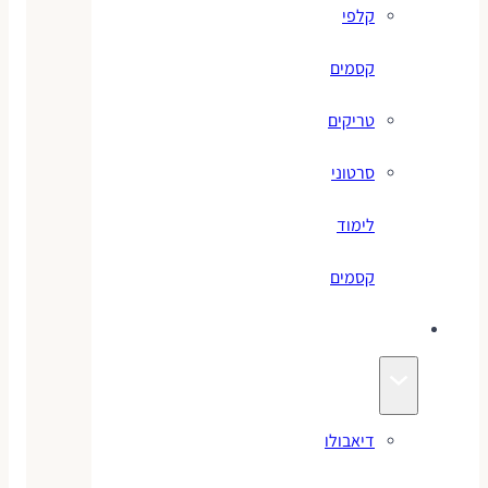
קלפי
קסמים
טריקים
סרטוני
לימוד
קסמים
ג׳אגלינג
דיאבולו