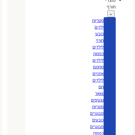
מוצרי
חורף
מטריות
ילדים
כובעי
חורף
לילדים
כפפות
לילדים
מחמם
אוזניים
לילדים
חם
צוואר
וצעיפים
מטריות
מבוגרים
כובעים
מבוגרים
כפפות