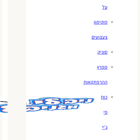
על
פוקימון
צעצועים
סוניק
מפרץ
ההרפתקאות
כוח
פי
ג'יי