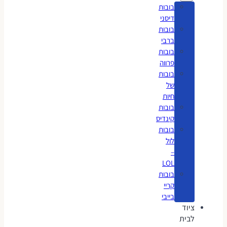
בובות
דיסני
בובות
ברבי
בובות
פרווה
בובות
של
חיות
בובות
קינדיס
בובות
לול
–
LOL
בובות
קריי
בייבי
ציוד
לבית