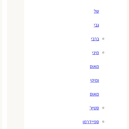
של
גבי
ברבי
מיני
מאוס
ומיקי
מאוס
סטיץ'
ספיידרמן