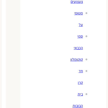
צעצועים
מטוסי
על
סמי
הכבאי
קוקומלון
חד
קרן
בית
הבובות