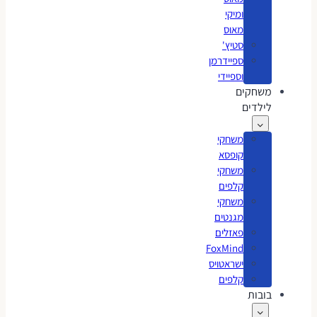
ומיקי
מאוס
סטיץ'
ספיידרמן
וספיידי
משחקים
לילדים
משחקי
קופסא
משחקי
קלפים
משחקי
מגנטים
פאזלים
FoxMind
ישראטויס
קלפים
בובות