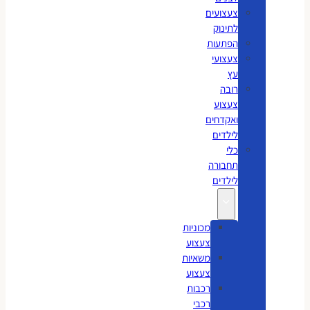
צעצועים
לתינוק
הפתעות
צעצועי
עץ
רובה
צעצוע
ואקדחים
לילדים
כלי
תחבורה
לילדים
מכוניות
צעצוע
משאיות
צעצוע
רכבות
רכבי