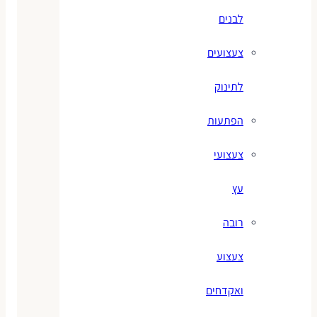
לבנים
צעצועים
לתינוק
הפתעות
צעצועי
עץ
רובה
צעצוע
ואקדחים