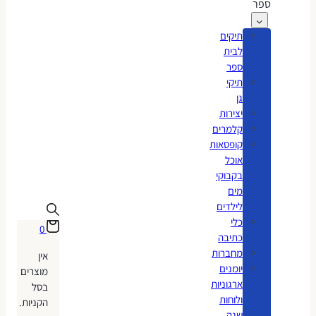
ספר
תיקים
לבית
ספר
תיקי
גן
יצירות
קלמרים
קופסאות
אוכל
בקבוקי
מים
לילדים
כלי
0
כתיבה
מחברות
אין
יומנים
מוצרים
ארגוניות
בסל
ולוחות
הקניות.
שנה