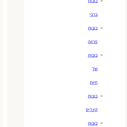
בובות
ברבי
בובות
פרווה
בובות
של
חיות
בובות
קינדיס
בובות