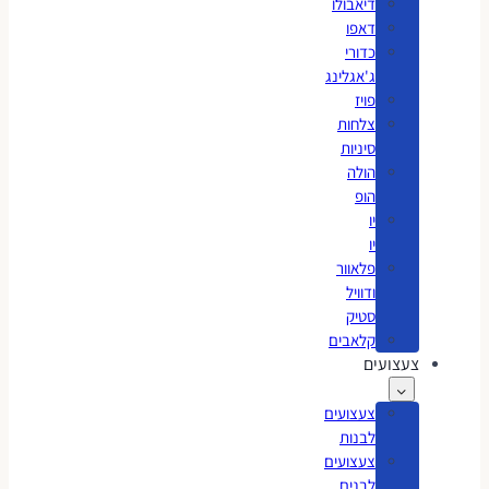
דיאבולו
דאפו
כדורי
ג'אגלינג
פויז
צלחות
סיניות
הולה
הופ
יו
יו
פלאוור
ודוויל
סטיק
קלאבים
צעצועים
צעצועים
לבנות
צעצועים
לבנים