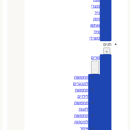
מוצרי
נייר
תיוק
ואחסון
ציוד
משרדי
חגים
פורים
תחפושות
למבוגרים
תחפושת
לילדים
תחפושות
לזוגות
תחפושות
לתינוקות
איפור