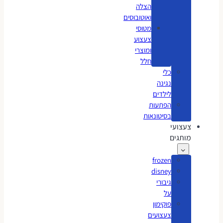
הצלה
ואוטובוסים
מטוסי
צעצוע
ומוצרי
חלל
כלי
נגינה
לילדים
הפתעות
בסיטונאות
צעצועי
מותגים
frozen
disney
גיבורי
על
פוקימון
צעצועים