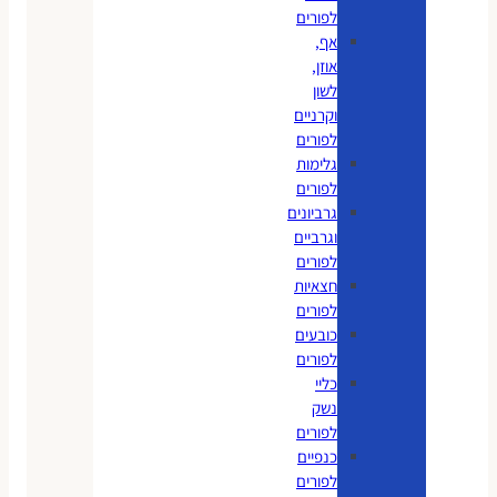
לפורים
אף,
אוזן,
לשון
וקרניים
לפורים
גלימות
לפורים
גרביונים
וגרביים
לפורים
חצאיות
לפורים
כובעים
לפורים
כליי
נשק
לפורים
כנפיים
לפורים