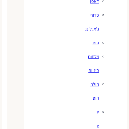
דאפו
כדורי
ג'אגלינג
פויז
צלחות
סיניות
הולה
הופ
יו
יו