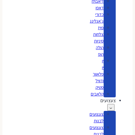
דיאבולו
דאפו
כדורי
ג'אגלינג
פויז
צלחות
סיניות
הולה
הופ
יו
יו
פלאוור
ודוויל
סטיק
קלאבים
צעצועים
צעצועים
לבנות
צעצועים
לבנים