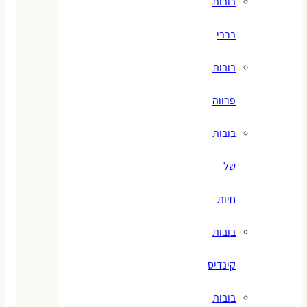
בובות
ברבי
בובות
פרווה
בובות
של
חיות
בובות
קינדיס
בובות