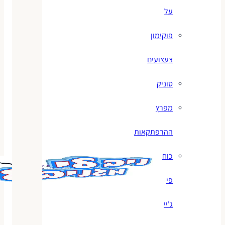
על
פוקימון
צעצועים
סוניק
מפרץ
ההרפתקאות
כוח
פי
ג'יי