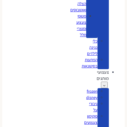
הצלה
ואוטובוסים
מטוסי
צעצוע
ומוצרי
חלל
כלי
נגינה
לילדים
הפתעות
בסיטונאות
צעצועי
מותגים
frozen
disney
גיבורי
על
פוקימון
צעצועים