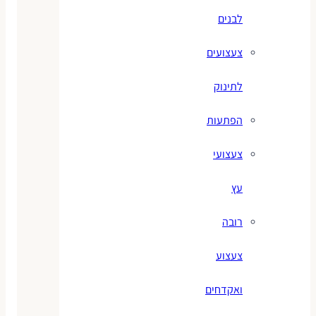
לבנים
צעצועים
לתינוק
הפתעות
צעצועי
עץ
רובה
צעצוע
ואקדחים