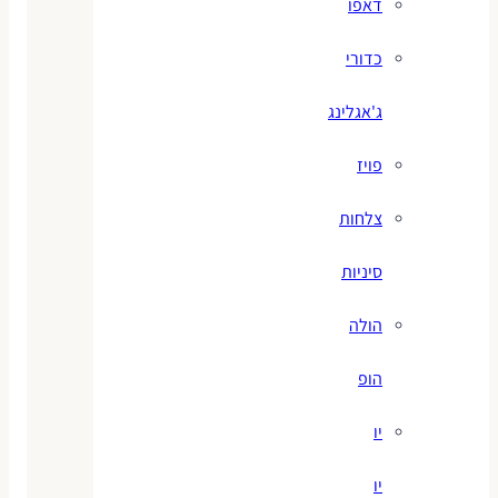
דאפו
כדורי
ג'אגלינג
פויז
צלחות
סיניות
הולה
הופ
יו
יו