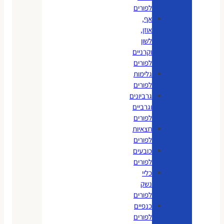
לפורים
אף,
אוזן,
לשון
וקרניים
לפורים
גלימות
לפורים
גרביונים
וגרביים
לפורים
חצאיות
לפורים
כובעים
לפורים
כליי
נשק
לפורים
כנפיים
לפורים