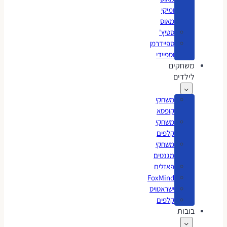
ומיקי
מאוס
סטיץ'
ספיידרמן
וספיידי
משחקים
לילדים
משחקי
קופסא
משחקי
קלפים
משחקי
מגנטים
פאזלים
FoxMind
ישראטויס
קלפים
בובות