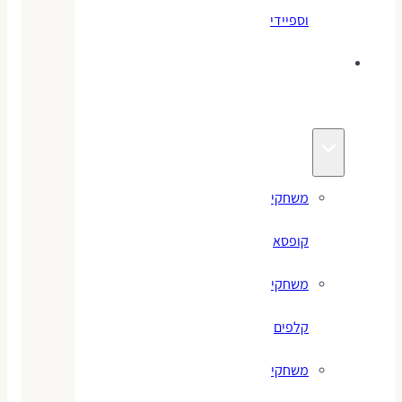
וספיידי
משחקים
לילדים
משחקי
קופסא
משחקי
קלפים
משחקי