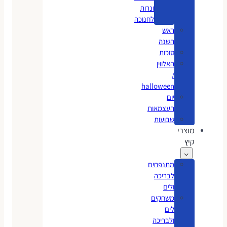
ונרות
לחנוכה
ראש
השנה
סוכות
האלווין
/
halloween
יום
העצמאות
שבועות
מוצרי
קיץ
מתנפחים
לבריכה
ולים
משחקים
לים
ולבריכה