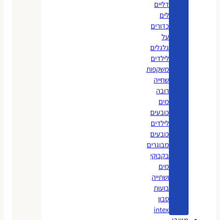
דליים
לים
כדורים
על
גלגלים
לילדים
משקפות
שחייה
רובה
מים
כובעים
לילדים
כובעים
מבוגרים
בקבוקי
מים
ושתייה
בועות
סבון
intex