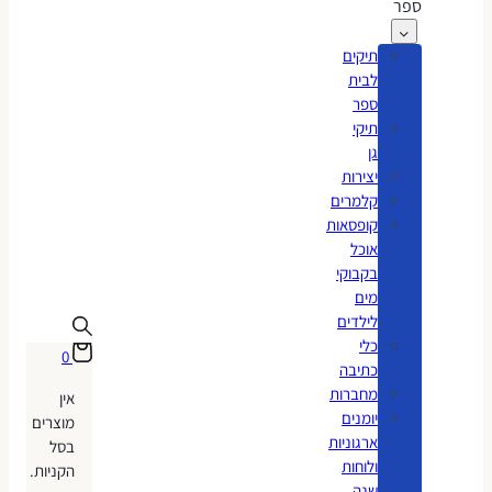
ספר
תיקים
לבית
ספר
תיקי
גן
יצירות
קלמרים
קופסאות
אוכל
בקבוקי
מים
לילדים
כלי
0
כתיבה
מחברות
אין
יומנים
מוצרים
ארגוניות
בסל
ולוחות
הקניות.
שנה