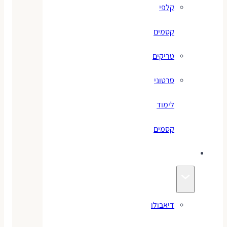
קלפי
קסמים
טריקים
סרטוני
לימוד
קסמים
ג׳אגלינג
דיאבולו