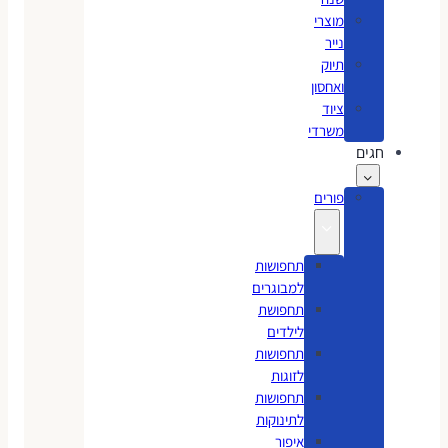
מוצרי
נייר
תיוק
ואחסון
ציוד
משרדי
חגים
פורים
תחפושות
למבוגרים
תחפושת
לילדים
תחפושות
לזוגות
תחפושות
לתינוקות
איפור