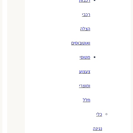
רכבות
רכבי
הצלה
ואוטובוסים
מטוסי
צעצוע
ומוצרי
חלל
כלי
נגינה