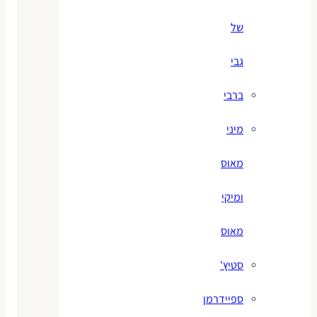
של
גבי
ברבי
מיני
מאוס
ומיקי
מאוס
סטיץ'
ספיידרמן