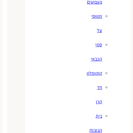
צעצועים
מטוסי
על
סמי
הכבאי
קוקומלון
חד
קרן
בית
הבובות