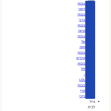
בובות
דיסני
בובות
ברבי
בובות
פרווה
בובות
של
חיות
בובות
קינדיס
בובות
לול
–
LOL
בובות
קריי
בייבי
ציוד
לבית