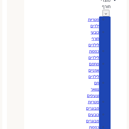
מוצרי
חורף
מטריות
ילדים
כובעי
חורף
לילדים
כפפות
לילדים
מחמם
אוזניים
לילדים
חם
צוואר
וצעיפים
מטריות
מבוגרים
כובעים
מבוגרים
כפפות