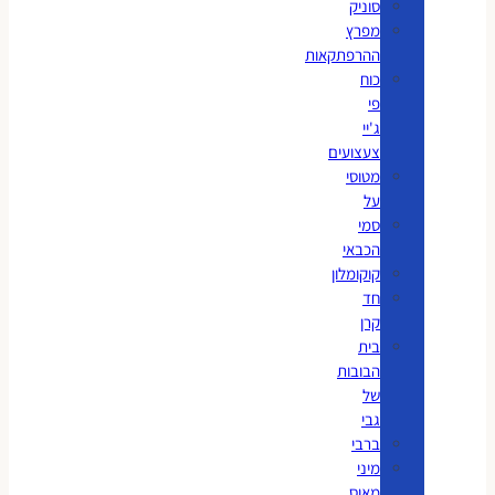
סוניק
מפרץ
ההרפתקאות
כוח
פי
ג'יי
צעצועים
מטוסי
על
סמי
הכבאי
קוקומלון
חד
קרן
בית
הבובות
של
גבי
ברבי
מיני
מאוס