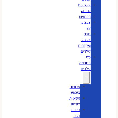
צעצועים
לתינוק
הפתעות
צעצועי
עץ
רובה
צעצוע
ואקדחים
לילדים
כלי
תחבורה
לילדים
מכוניות
צעצוע
משאיות
צעצוע
רכבות
רכבי