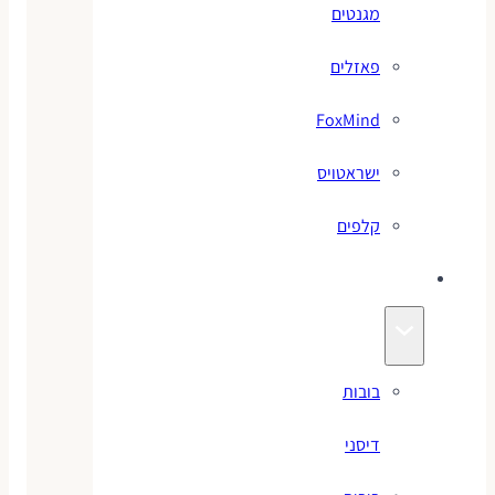
מגנטים
פאזלים
FoxMind
ישראטויס
קלפים
בובות
בובות
דיסני