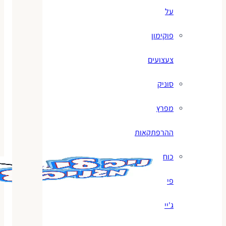
על
פוקימון
צעצועים
סוניק
מפרץ
ההרפתקאות
כוח
פי
ג'יי