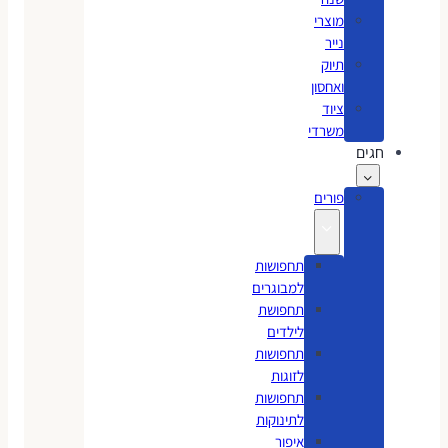
מוצרי
נייר
תיוק
ואחסון
ציוד
משרדי
חגים
פורים
תחפושות
למבוגרים
תחפושת
לילדים
תחפושות
לזוגות
תחפושות
לתינוקות
איפור