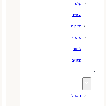
קלפי
קסמים
טריקים
סרטוני
לימוד
קסמים
ג׳אגלינג
דיאבולו