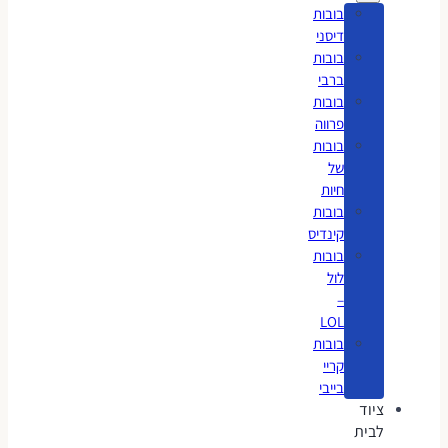
בובות
דיסני
בובות
ברבי
בובות
פרווה
בובות
של
חיות
בובות
קינדיס
בובות
לול
–
LOL
בובות
קריי
בייבי
ציוד
לבית