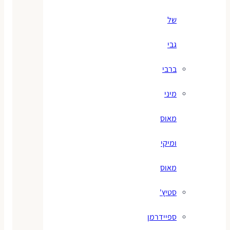
של
גבי
ברבי
מיני
מאוס
ומיקי
מאוס
סטיץ'
ספיידרמן