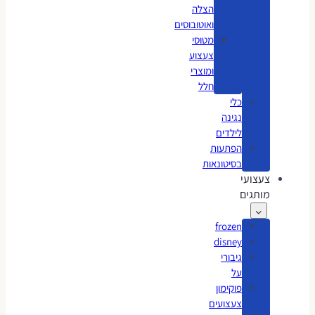
הצלה
ואוטובוסים
מטוסי
צעצוע
ומוצרי
חלל
כלי
נגינה
לילדים
הפתעות
בסיטונאות
צעצועי
מותגים
frozen
disney
גיבורי
על
פוקימון
צעצועים