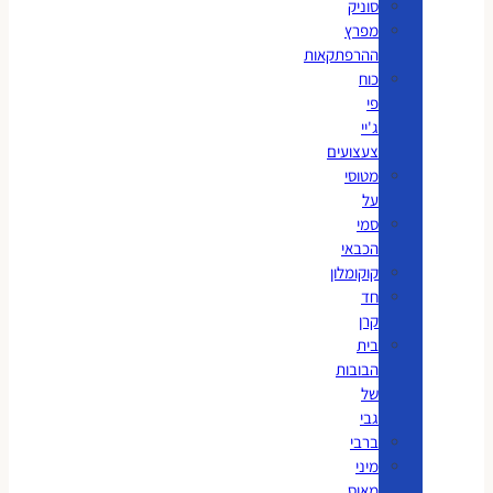
סוניק
מפרץ
ההרפתקאות
כוח
פי
ג'יי
צעצועים
מטוסי
על
סמי
הכבאי
קוקומלון
חד
קרן
בית
הבובות
של
גבי
ברבי
מיני
מאוס