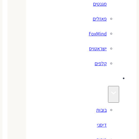
מגנטים
פאזלים
FoxMind
ישראטויס
קלפים
בובות
בובות
דיסני