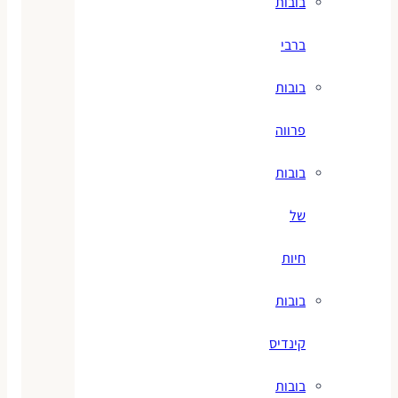
בובות
ברבי
בובות
פרווה
בובות
של
חיות
בובות
קינדיס
בובות