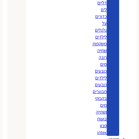
דליים
לים
כדורים
על
גלגלים
לילדים
משקפות
שחייה
רובה
מים
כובעים
לילדים
כובעים
מבוגרים
בקבוקי
מים
ושתייה
בועות
סבון
intex