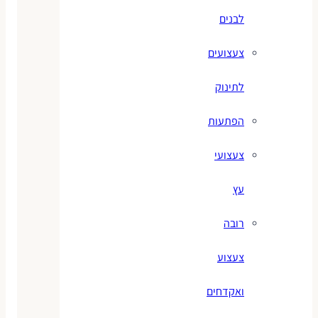
לבנים
צעצועים
לתינוק
הפתעות
צעצועי
עץ
רובה
צעצוע
ואקדחים