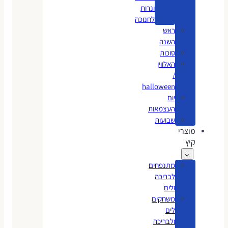
ונרות
לחנוכה
ראש
השנה
סוכות
האלווין
/
halloween
יום
העצמאות
שבועות
מוצרי
קיץ
מתנפחים
לבריכה
ולים
משחקים
לים
ולבריכה