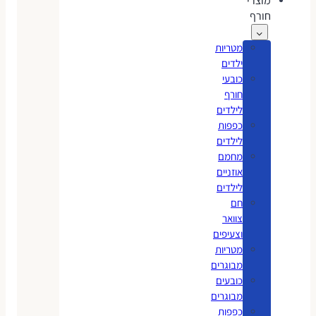
מוצרי
חורף
מטריות
ילדים
כובעי
חורף
לילדים
כפפות
לילדים
מחמם
אוזניים
לילדים
חם
צוואר
וצעיפים
מטריות
מבוגרים
כובעים
מבוגרים
כפפות