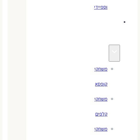
וספיידי
משחקים
לילדים
משחקי
קופסא
משחקי
קלפים
משחקי