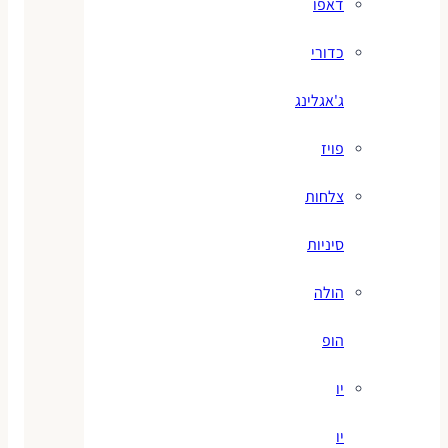
דאפו
כדורי
ג'אגלינג
פויז
צלחות
סיניות
הולה
הופ
יו
יו