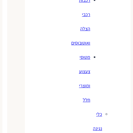
רכבות
רכבי
הצלה
ואוטובוסים
מטוסי
צעצוע
ומוצרי
חלל
כלי
נגינה