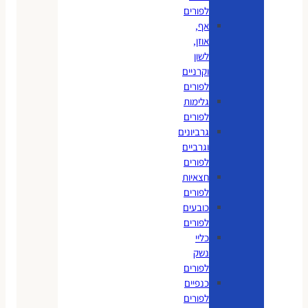
לפורים
אף,
אוזן,
לשון
וקרניים
לפורים
גלימות
לפורים
גרביונים
וגרביים
לפורים
חצאיות
לפורים
כובעים
לפורים
כליי
נשק
לפורים
כנפיים
לפורים