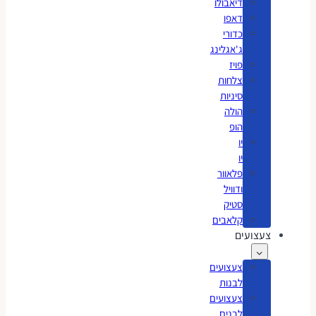
דיאבולו
דאפו
כדורי
ג'אגלינג
פויז
צלחות
סיניות
הולה
הופ
יו
יו
פלאוור
ודוויל
סטיק
קלאבים
צעצועים
צעצועים
לבנות
צעצועים
לבנים