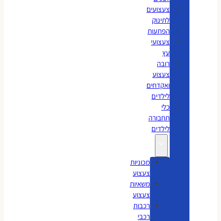
צעצועים
לתינוק
הפתעות
צעצועי
עץ
רובה
צעצוע
ואקדחים
לילדים
כלי
תחבורה
לילדים
מכוניות
צעצוע
משאיות
צעצוע
רכבות
רכבי