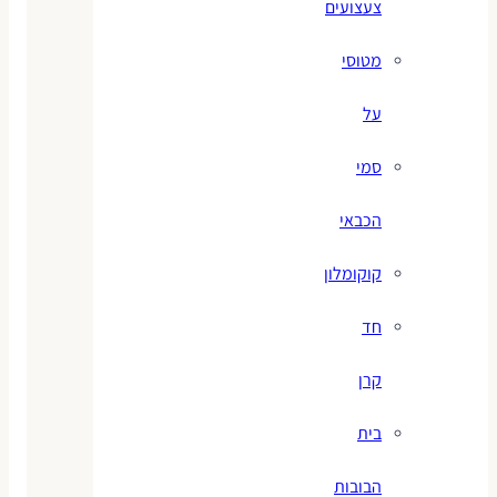
צעצועים
מטוסי
על
סמי
הכבאי
קוקומלון
חד
קרן
בית
הבובות