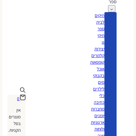
ספר
תיקים
לבית
ספר
תיקי
גן
יצירות
קלמרים
קופסאות
אוכל
בקבוקי
מים
לילדים
כלי
0
כתיבה
מחברות
אין
יומנים
מוצרים
ארגוניות
בסל
ולוחות
הקניות.
שנה