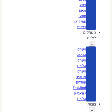
ומיקי
מאוס
סטיץ'
ספיידרמן
וספיידי
משחקים
לילדים
משחקי
קופסא
משחקי
קלפים
משחקי
מגנטים
פאזלים
FoxMind
ישראטויס
קלפים
בובות