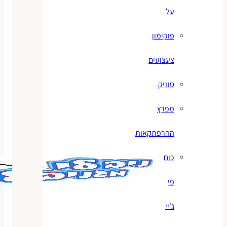
על
פוקימון
צעצועים
סוניק
מפרץ
ההרפתקאות
כוח
פי
ג'יי