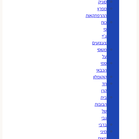
סוניק
מפרץ
ההרפתקאות
כוח
פי
ג'יי
צעצועים
מטוסי
על
סמי
הכבאי
קוקומלון
חד
קרן
בית
הבובות
של
גבי
ברבי
מיני
מאוס