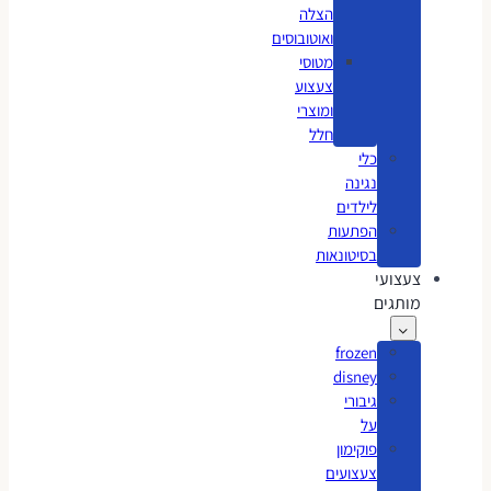
הצלה
ואוטובוסים
מטוסי
צעצוע
ומוצרי
חלל
כלי
נגינה
לילדים
הפתעות
בסיטונאות
צעצועי
מותגים
frozen
disney
גיבורי
על
פוקימון
צעצועים