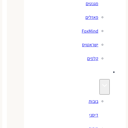
מגנטים
פאזלים
FoxMind
ישראטויס
קלפים
בובות
בובות
דיסני