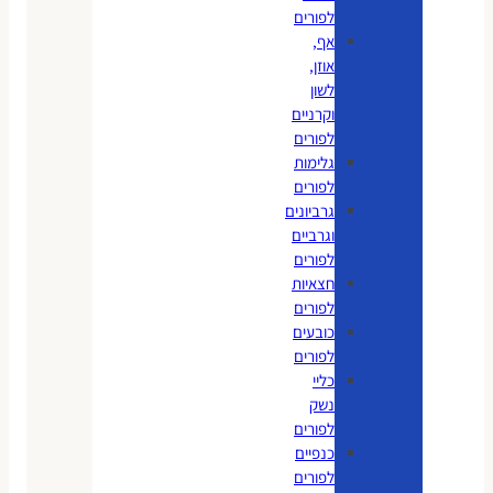
לפורים
אף,
אוזן,
לשון
וקרניים
לפורים
גלימות
לפורים
גרביונים
וגרביים
לפורים
חצאיות
לפורים
כובעים
לפורים
כליי
נשק
לפורים
כנפיים
לפורים