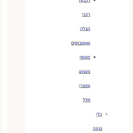
רכבות
רכבי
הצלה
ואוטובוסים
מטוסי
צעצוע
ומוצרי
חלל
כלי
נגינה