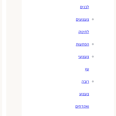
לבנים
צעצועים
לתינוק
הפתעות
צעצועי
עץ
רובה
צעצוע
ואקדחים