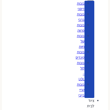
בובות
דיסני
בובות
ברבי
בובות
פרווה
בובות
של
חיות
בובות
קינדיס
בובות
לול
–
LOL
בובות
קריי
בייבי
ציוד
לבית