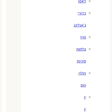
דאפו
כדורי
ג'אגלינג
פויז
צלחות
סיניות
הולה
הופ
יו
יו