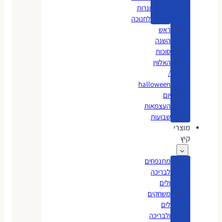
ונרות
לחנוכה
ראש
השנה
סוכות
האלווין
/
halloween
יום
העצמאות
שבועות
מוצרי
קיץ
מתנפחים
לבריכה
ולים
משחקים
לים
ולבריכה