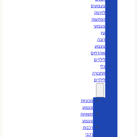
צעצועים
לתינוק
הפתעות
צעצועי
עץ
רובה
צעצוע
ואקדחים
לילדים
כלי
תחבורה
לילדים
מכוניות
צעצוע
משאיות
צעצוע
רכבות
רכבי