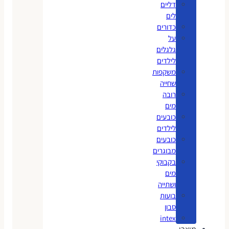
דליים
לים
כדורים
על
גלגלים
לילדים
משקפות
שחייה
רובה
מים
כובעים
לילדים
כובעים
מבוגרים
בקבוקי
מים
ושתייה
בועות
סבון
intex