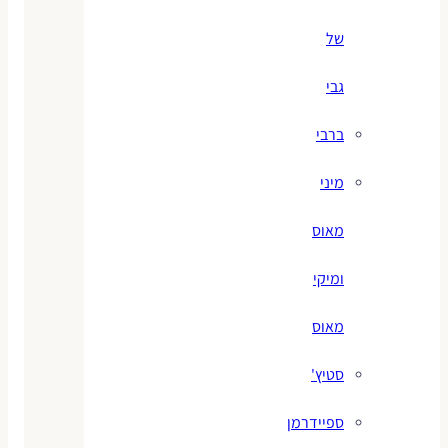
של
גבי
ברבי
מיני
מאוס
ומיקי
מאוס
סטיץ'
ספיידרמן