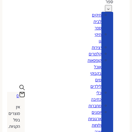
ספר
תיקים
לבית
ספר
תיקי
גן
יצירות
קלמרים
קופסאות
אוכל
בקבוקי
מים
לילדים
כלי
0
כתיבה
מחברות
אין
יומנים
מוצרים
ארגוניות
בסל
ולוחות
הקניות.
שנה