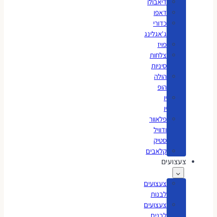
דיאבולו
דאפו
כדורי
ג'אגלינג
פויז
צלחות
סיניות
הולה
הופ
יו
יו
פלאוור
ודוויל
סטיק
קלאבים
צעצועים
צעצועים
לבנות
צעצועים
לבנים