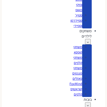
ומיקי
מאוס
סטיץ'
ספיידרמן
וספיידי
משחקים
לילדים
משחקי
קופסא
משחקי
קלפים
משחקי
מגנטים
פאזלים
FoxMind
ישראטויס
קלפים
בובות