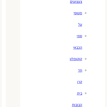
צעצועים
מטוסי
על
סמי
הכבאי
קוקומלון
חד
קרן
בית
הבובות