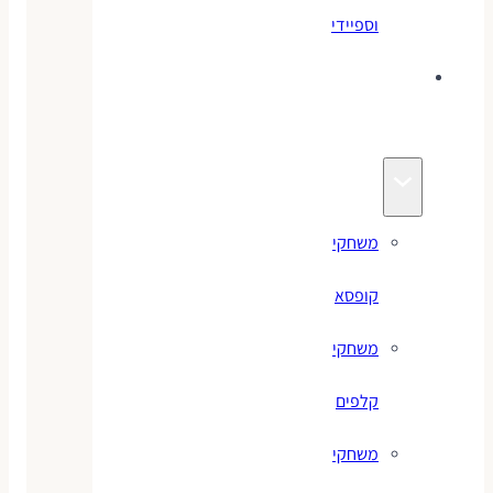
וספיידי
משחקים
לילדים
משחקי
קופסא
משחקי
קלפים
משחקי