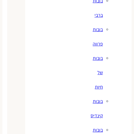
בובות
ברבי
בובות
פרווה
בובות
של
חיות
בובות
קינדיס
בובות