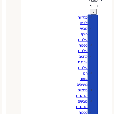
מוצרי
חורף
מטריות
ילדים
כובעי
חורף
לילדים
כפפות
לילדים
מחמם
אוזניים
לילדים
חם
צוואר
וצעיפים
מטריות
מבוגרים
כובעים
מבוגרים
כפפות