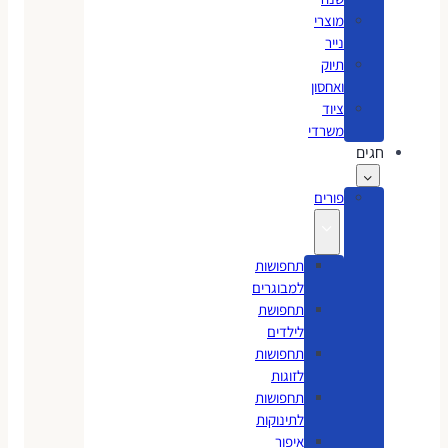
מוצרי
נייר
תיוק
ואחסון
ציוד
משרדי
חגים
פורים
תחפושות
למבוגרים
תחפושת
לילדים
תחפושות
לזוגות
תחפושות
לתינוקות
איפור