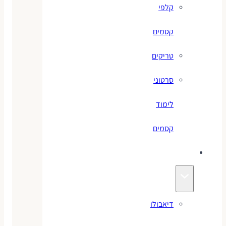
קלפי
קסמים
טריקים
סרטוני
לימוד
קסמים
ג׳אגלינג
דיאבולו