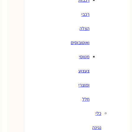
רכבות
רכבי
הצלה
ואוטובוסים
מטוסי
צעצוע
ומוצרי
חלל
כלי
נגינה