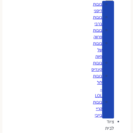
בובות
דיסני
בובות
ברבי
בובות
פרווה
בובות
של
חיות
בובות
קינדיס
בובות
לול
–
LOL
בובות
קריי
בייבי
ציוד
לבית