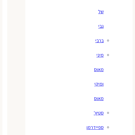
של
גבי
ברבי
מיני
מאוס
ומיקי
מאוס
סטיץ'
ספיידרמן