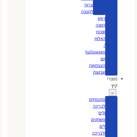
ונרות
לחנוכה
ראש
השנה
סוכות
האלווין
/
halloween
יום
העצמאות
שבועות
מוצרי
קיץ
מתנפחים
לבריכה
ולים
משחקים
לים
ולבריכה