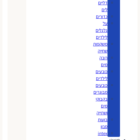
דליים
לים
כדורים
על
גלגלים
לילדים
משקפות
שחייה
רובה
מים
כובעים
לילדים
כובעים
מבוגרים
בקבוקי
מים
ושתייה
בועות
סבון
intex