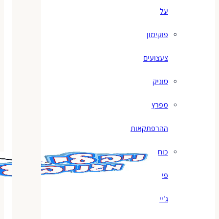
על
פוקימון
צעצועים
סוניק
מפרץ
ההרפתקאות
כוח
פי
ג'יי