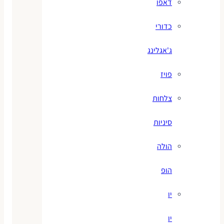
דאפו
כדורי
ג'אגלינג
פויז
צלחות
סיניות
הולה
הופ
יו
יו