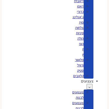
דיאבולו
דאפו
כדורי
ג'אגלינג
פויז
צלחות
סיניות
הולה
הופ
יו
יו
פלאוור
ודוויל
סטיק
קלאבים
צעצועים
צעצועים
לבנות
צעצועים
לבנים