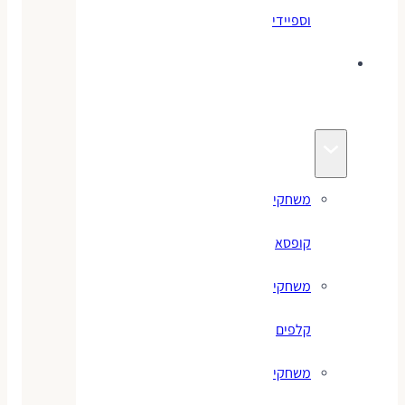
וספיידי
משחקים
לילדים
משחקי
קופסא
משחקי
קלפים
משחקי