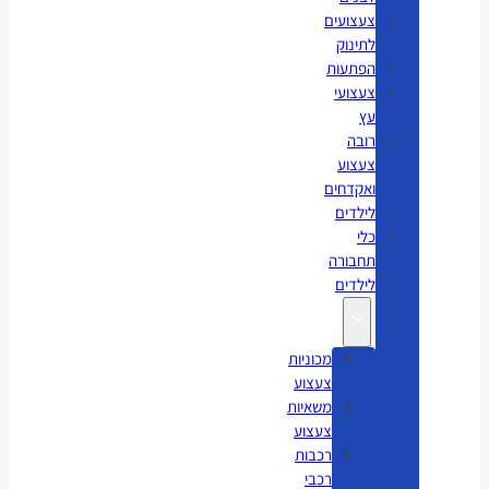
צעצועים
לתינוק
הפתעות
צעצועי
עץ
רובה
צעצוע
ואקדחים
לילדים
כלי
תחבורה
לילדים
מכוניות
צעצוע
משאיות
צעצוע
רכבות
רכבי