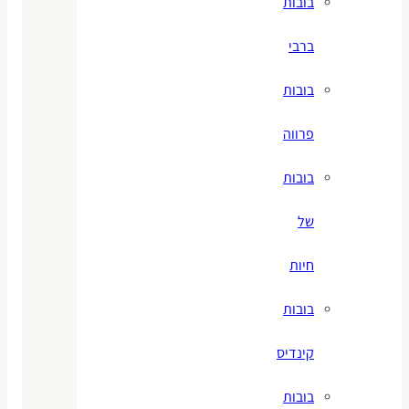
בובות
ברבי
בובות
פרווה
בובות
של
חיות
בובות
קינדיס
בובות