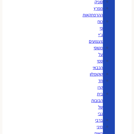
סוניק
מפרץ
ההרפתקאות
כוח
פי
ג'יי
צעצועים
מטוסי
על
סמי
הכבאי
קוקומלון
חד
קרן
בית
הבובות
של
גבי
ברבי
מיני
מאוס