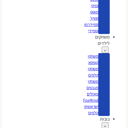
ומיקי
מאוס
סטיץ'
ספיידרמן
וספיידי
משחקים
לילדים
משחקי
קופסא
משחקי
קלפים
משחקי
מגנטים
פאזלים
FoxMind
ישראטויס
קלפים
בובות