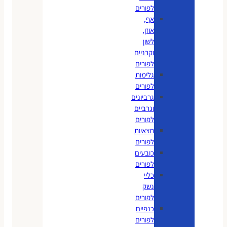
לפורים
אף,
אוזן,
לשון
וקרניים
לפורים
גלימות
לפורים
גרביונים
וגרביים
לפורים
חצאיות
לפורים
כובעים
לפורים
כליי
נשק
לפורים
כנפיים
לפורים