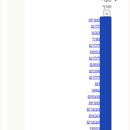
מוצרי
חורף
מטריות
ילדים
כובעי
חורף
לילדים
כפפות
לילדים
מחמם
אוזניים
לילדים
חם
צוואר
וצעיפים
מטריות
מבוגרים
כובעים
מבוגרים
כפפות