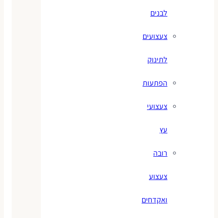
לבנים
צעצועים
לתינוק
הפתעות
צעצועי
עץ
רובה
צעצוע
ואקדחים