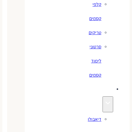
קלפי
קסמים
טריקים
סרטוני
לימוד
קסמים
ג׳אגלינג
דיאבולו