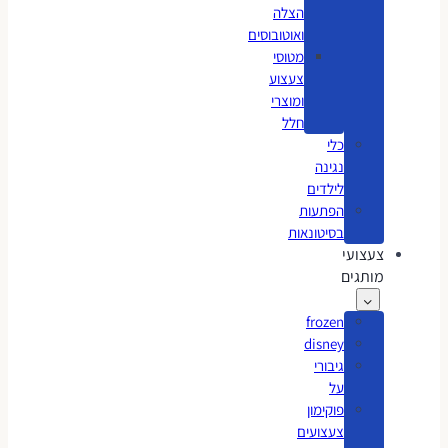
הצלה
ואוטובוסים
מטוסי
צעצוע
ומוצרי
חלל
כלי
נגינה
לילדים
הפתעות
בסיטונאות
צעצועי
מותגים
frozen
disney
גיבורי
על
פוקימון
צעצועים