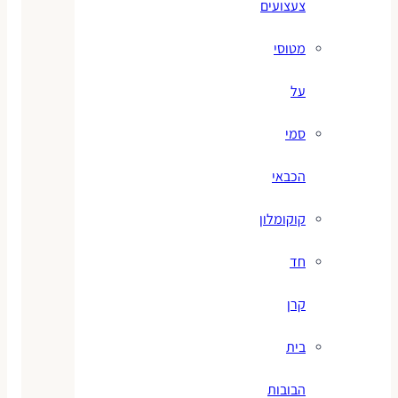
צעצועים
מטוסי
על
סמי
הכבאי
קוקומלון
חד
קרן
בית
הבובות