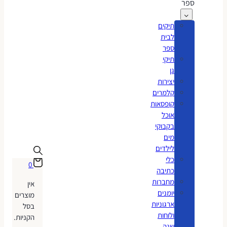
ספר
תיקים
לבית
ספר
תיקי
גן
יצירות
קלמרים
קופסאות
אוכל
בקבוקי
מים
לילדים
כלי
0
כתיבה
מחברות
אין
יומנים
מוצרים
ארגוניות
בסל
ולוחות
הקניות.
שנה