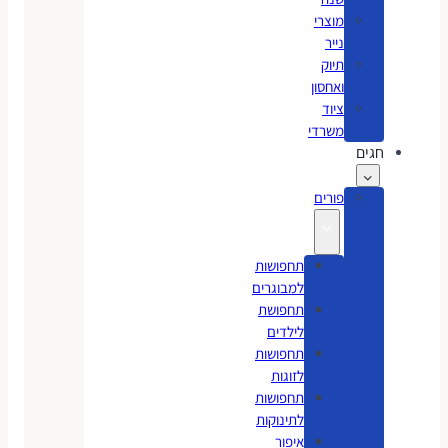
מוצרי
נייר
תיוק
ואחסון
ציוד
משרדי
חגים
פורים
תחפושות
למבוגרים
תחפושת
לילדים
תחפושות
לזוגות
תחפושות
לתינוקות
איפור