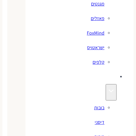
מגנטים
פאזלים
FoxMind
ישראטויס
קלפים
בובות
בובות
דיסני