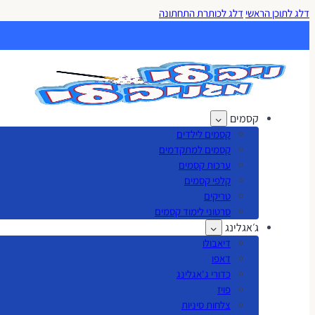
דלג לתוכן הראשי
דלג לכותרת התחתונה
קסמים
קסמים לילדים
קסמים למתקדמים
ערכות קסמים
קלפי קסמים
טריקים
סרטוני לימוד קסמים
ג׳אגלינג
דיאבולו
דאפו
כדורי ג'אגלינג
פויז
צלחות סיניות