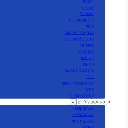
frozen
disney
גיבורי על
פוקימון צעצועים
סוניק
מפרץ ההרפתקאות
כוח פי ג'יי צעצועים
מטוסי על
סמי הכבאי
קוקומלון
חד קרן
בית הבובות של גבי
ברבי
מיני מאוס ומיקי מאוס
סטיץ'
ספיידרמן וספיידי
משחקים לילדים
משחקי קופסא
משחקי קלפים
משחקי מגנטים
פאזלים