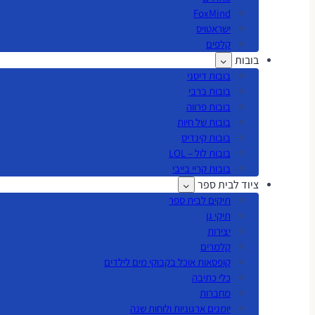
FoxMind
ישראטויס
קלפים
בובות
בובות דיסני
בובות ברבי
בובות פרווה
בובות של חיות
בובות קינדיס
בובות לול – LOL
בובות קריי בייבי
ציוד לבית ספר
תיקים לבית ספר
תיקי גן
יצירות
קלמרים
קופסאות אוכל בקבוקי מים לילדים
כלי כתיבה
מחברות
יומנים ארגוניות ולוחות שנה