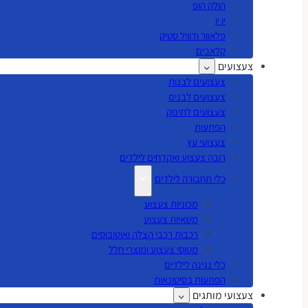
הולה הופ
יו יו
פלאוור ודוויל סטיק
קלאבים
צעצועים
צעצועים לבנות
צעצועים לבנים
צעצועים לתינוק
הפתעות
צעצועי עץ
רובה צעצוע ואקדחים לילדים
כלי תחבורה לילדים
מכוניות צעצוע
משאיות צעצוע
רכבות רכבי הצלה ואוטובוסים
מטוסי צעצוע ומוצרי חלל
כלי נגינה לילדים
הפתעות בסיטונאות
צעצועי מותגים