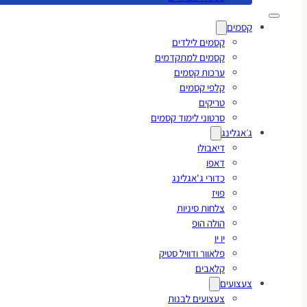
קסמים
קסמים לילדים
קסמים למתקדמים
ערכות קסמים
קלפי קסמים
טריקים
סרטוני לימוד קסמים
ג׳אגלינג
דיאבולו
דאפו
כדורי ג'אגלינג
פויז
צלחות סיניות
הולה הופ
יו יו
פלאוור ודוויל סטיק
קלאבים
צעצועים
צעצועים לבנות