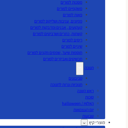
מסכות לפורים
משקפיים לפורים
פאות לפורים
פפיונים, עניבות ושלייקס לפורים
קעקועים , אבנים ומדבקות לפורים
קשתות, כתרים ושרביטים לפורים
ריסים לפורים
שיניים לפורים
תוספות שיער, שפמים וזקנים לפורים
תכשיטים ואביזרים לפורים
חנוכה
סביבונים
חנוכיות ונרות לחנוכה
ראש השנה
סוכות
האלווין / halloween
יום העצמאות
שבועות
מוצרי קיץ