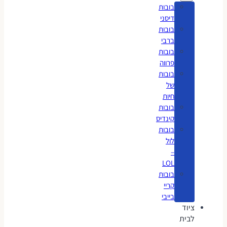
בובות
דיסני
בובות
ברבי
בובות
פרווה
בובות
של
חיות
בובות
קינדיס
בובות
לול
–
LOL
בובות
קריי
בייבי
ציוד
לבית