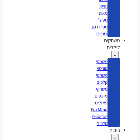
ומיקי
מאוס
סטיץ'
ספיידרמן
וספיידי
משחקים
לילדים
משחקי
קופסא
משחקי
קלפים
משחקי
מגנטים
פאזלים
FoxMind
ישראטויס
קלפים
בובות