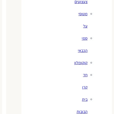
צעצועים
מטוסי
על
סמי
הכבאי
קוקומלון
חד
קרן
בית
הבובות