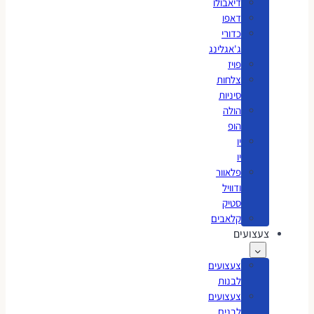
דיאבולו
דאפו
כדורי
ג'אגלינג
פויז
צלחות
סיניות
הולה
הופ
יו
יו
פלאוור
ודוויל
סטיק
קלאבים
צעצועים
צעצועים
לבנות
צעצועים
לבנים