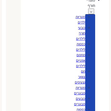
מוצרי
חורף
מטריות
ילדים
כובעי
חורף
לילדים
כפפות
לילדים
מחמם
אוזניים
לילדים
חם
צוואר
וצעיפים
מטריות
מבוגרים
כובעים
מבוגרים
כפפות