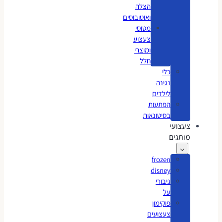
הצלה
ואוטובוסים
מטוסי
צעצוע
ומוצרי
חלל
כלי
נגינה
לילדים
הפתעות
בסיטונאות
צעצועי
מותגים
frozen
disney
גיבורי
על
פוקימון
צעצועים