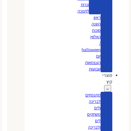
ונרות
לחנוכה
ראש
השנה
סוכות
האלווין
/
halloween
יום
העצמאות
שבועות
מוצרי
קיץ
מתנפחים
לבריכה
ולים
משחקים
לים
ולבריכה