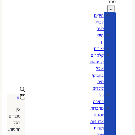
ספר
תיקים
לבית
ספר
תיקי
גן
יצירות
קלמרים
קופסאות
אוכל
בקבוקי
מים
לילדים
כלי
0
כתיבה
מחברות
אין
יומנים
מוצרים
ארגוניות
בסל
ולוחות
הקניות.
שנה