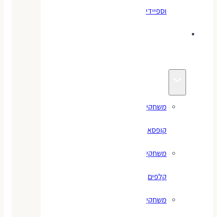
וספיידי
משחקים
לילדים
משחקי
קופסא
משחקי
קלפים
משחקי