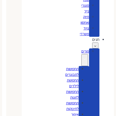
מוצרי
נייר
תיוק
ואחסון
ציוד
משרדי
חגים
פורים
תחפושות
למבוגרים
תחפושת
לילדים
תחפושות
לזוגות
תחפושות
לתינוקות
איפור