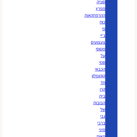
סוניק
מפרץ
ההרפתקאות
כוח
פי
ג'יי
צעצועים
מטוסי
על
סמי
הכבאי
קוקומלון
חד
קרן
בית
הבובות
של
גבי
ברבי
מיני
מאוס