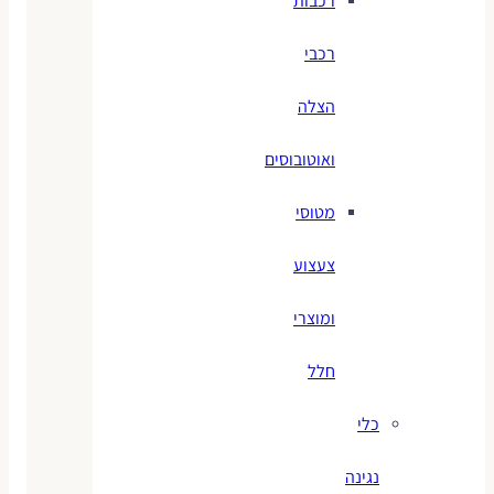
רכבות
רכבי
הצלה
ואוטובוסים
מטוסי
צעצוע
ומוצרי
חלל
כלי
נגינה