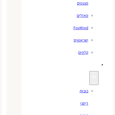
מגנטים
פאזלים
FoxMind
ישראטויס
קלפים
בובות
בובות
דיסני