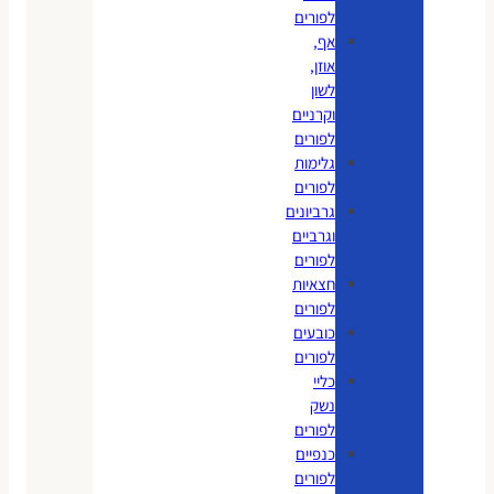
לפורים
אף,
אוזן,
לשון
וקרניים
לפורים
גלימות
לפורים
גרביונים
וגרביים
לפורים
חצאיות
לפורים
כובעים
לפורים
כליי
נשק
לפורים
כנפיים
לפורים