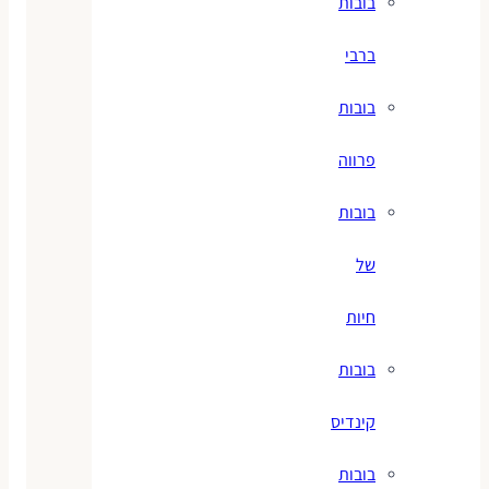
בובות
ברבי
בובות
פרווה
בובות
של
חיות
בובות
קינדיס
בובות