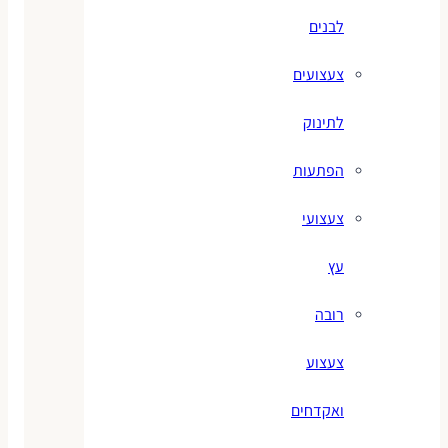
לבנים
צעצועים
לתינוק
הפתעות
צעצועי
עץ
רובה
צעצוע
ואקדחים