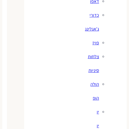
דאפו
כדורי
ג'אגלינג
פויז
צלחות
סיניות
הולה
הופ
יו
יו