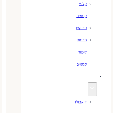
קלפי
קסמים
טריקים
סרטוני
לימוד
קסמים
ג׳אגלינג
דיאבולו