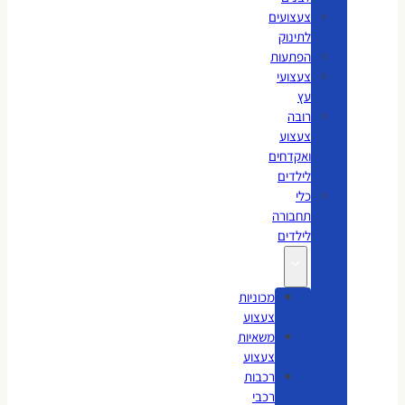
צעצועים
לתינוק
הפתעות
צעצועי
עץ
רובה
צעצוע
ואקדחים
לילדים
כלי
תחבורה
לילדים
מכוניות
צעצוע
משאיות
צעצוע
רכבות
רכבי