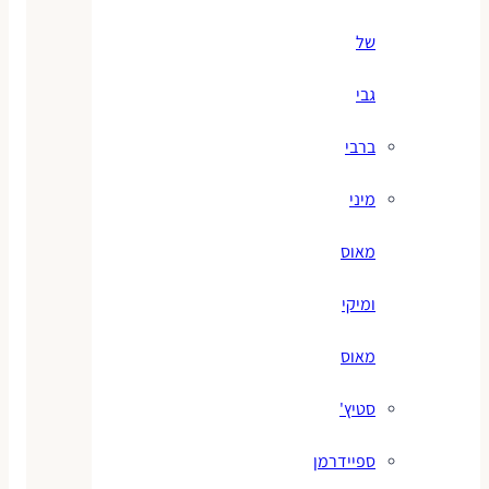
של
גבי
ברבי
מיני
מאוס
ומיקי
מאוס
סטיץ'
ספיידרמן