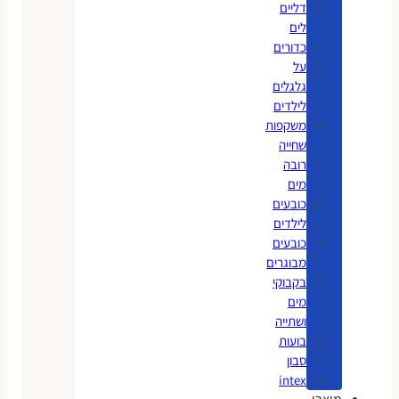
דליים
לים
כדורים
על
גלגלים
לילדים
משקפות
שחייה
רובה
מים
כובעים
לילדים
כובעים
מבוגרים
בקבוקי
מים
ושתייה
בועות
סבון
intex