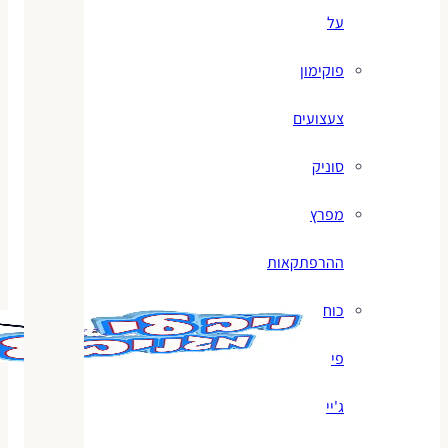
על
פוקימון
צעצועים
סוניק
מפרץ
ההרפתקאות
כוח
פי
ג'יי