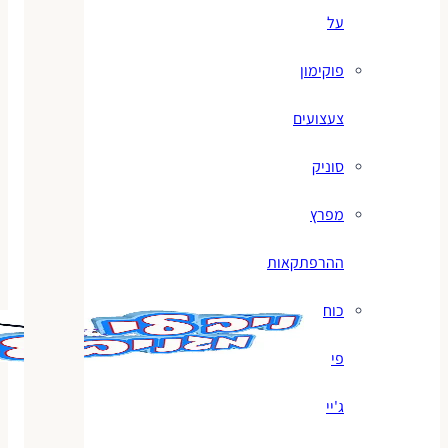
על
פוקימון
צעצועים
סוניק
מפרץ
ההרפתקאות
כוח
פי
ג'יי