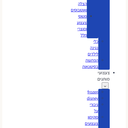
הצלה
ואוטובוסים
מטוסי
צעצוע
ומוצרי
חלל
כלי
נגינה
לילדים
הפתעות
בסיטונאות
צעצועי
מותגים
frozen
disney
גיבורי
על
פוקימון
צעצועים