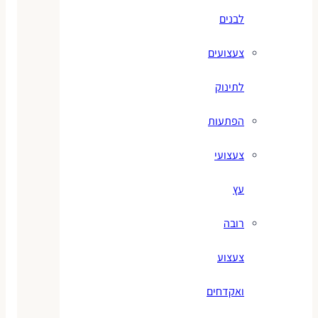
לבנים
צעצועים
לתינוק
הפתעות
צעצועי
עץ
רובה
צעצוע
ואקדחים