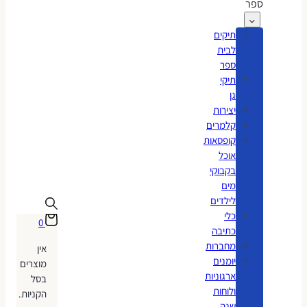
ספר
תיקים
לבית
ספר
תיקי
גן
יצירות
קלמרים
קופסאות
אוכל
בקבוקי
מים
לילדים
כלי
0
כתיבה
מחברות
אין
יומנים
מוצרים
ארגוניות
בסל
ולוחות
הקניות.
שנה