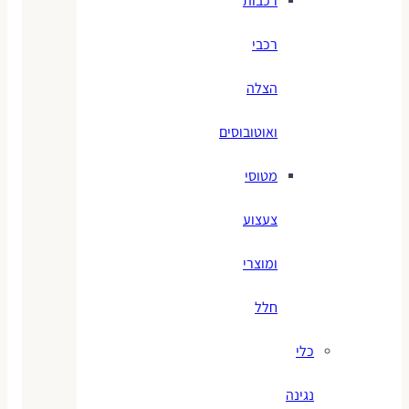
רכבות
רכבי
הצלה
ואוטובוסים
מטוסי
צעצוע
ומוצרי
חלל
כלי
נגינה