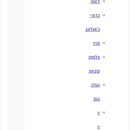
דאפו
כדורי
ג'אגלינג
פויז
צלחות
סיניות
הולה
הופ
יו
יו