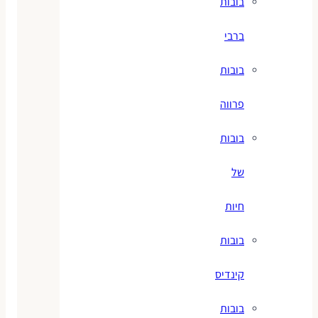
בובות
ברבי
בובות
פרווה
בובות
של
חיות
בובות
קינדיס
בובות