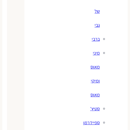
של
גבי
ברבי
מיני
מאוס
ומיקי
מאוס
סטיץ'
ספיידרמן