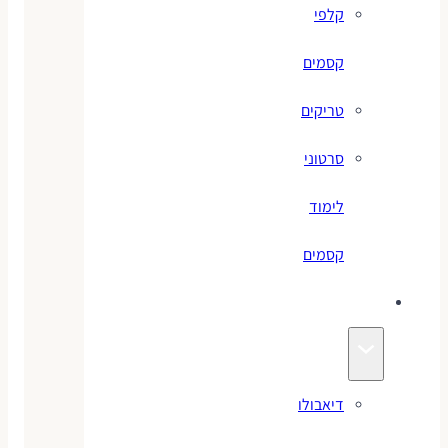
קלפי
קסמים
טריקים
סרטוני
לימוד
קסמים
ג׳אגלינג
דיאבולו