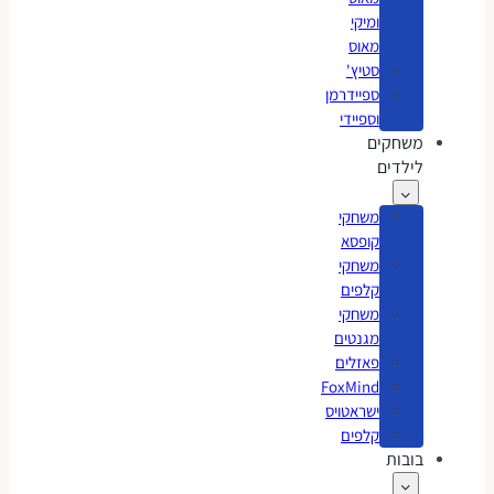
ומיקי
מאוס
סטיץ'
ספיידרמן
וספיידי
משחקים
לילדים
משחקי
קופסא
משחקי
קלפים
משחקי
מגנטים
פאזלים
FoxMind
ישראטויס
קלפים
בובות