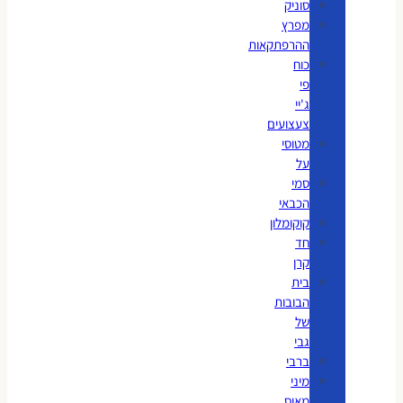
סוניק
מפרץ
ההרפתקאות
כוח
פי
ג'יי
צעצועים
מטוסי
על
סמי
הכבאי
קוקומלון
חד
קרן
בית
הבובות
של
גבי
ברבי
מיני
מאוס