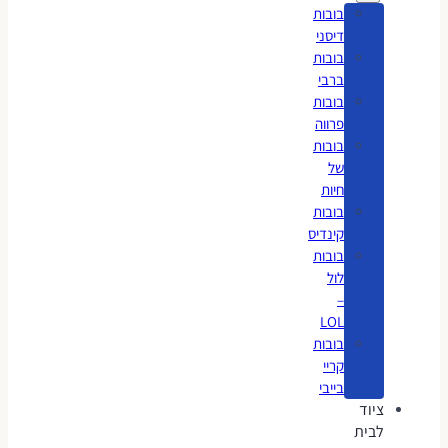
בובות
דיסני
בובות
ברבי
בובות
פרווה
בובות
של
חיות
בובות
קינדיס
בובות
לול
–
LOL
בובות
קריי
בייבי
ציוד
לבית