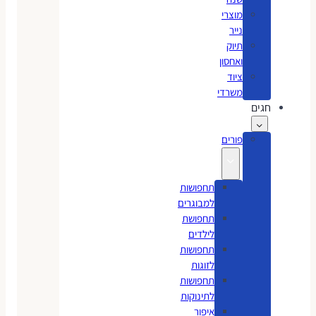
מוצרי
נייר
תיוק
ואחסון
ציוד
משרדי
חגים
פורים
תחפושות
למבוגרים
תחפושת
לילדים
תחפושות
לזוגות
תחפושות
לתינוקות
איפור