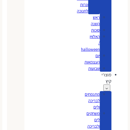
ונרות
לחנוכה
ראש
השנה
סוכות
האלווין
/
halloween
יום
העצמאות
שבועות
מוצרי
קיץ
מתנפחים
לבריכה
ולים
משחקים
לים
ולבריכה