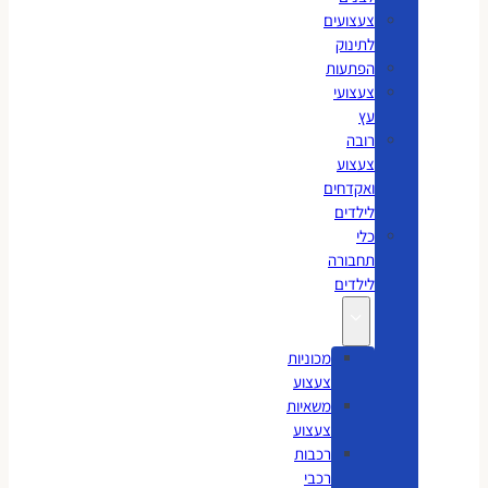
צעצועים
לתינוק
הפתעות
צעצועי
עץ
רובה
צעצוע
ואקדחים
לילדים
כלי
תחבורה
לילדים
מכוניות
צעצוע
משאיות
צעצוע
רכבות
רכבי