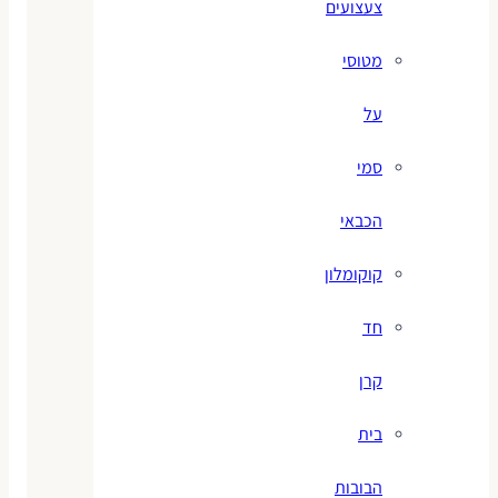
צעצועים
מטוסי
על
סמי
הכבאי
קוקומלון
חד
קרן
בית
הבובות