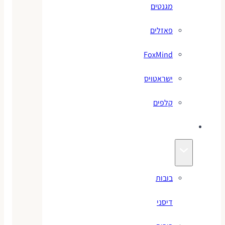
מגנטים
פאזלים
FoxMind
ישראטויס
קלפים
בובות
בובות
דיסני