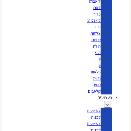
דיאבולו
דאפו
כדורי
ג'אגלינג
פויז
צלחות
סיניות
הולה
הופ
יו
יו
פלאוור
ודוויל
סטיק
קלאבים
צעצועים
צעצועים
לבנות
צעצועים
לבנים