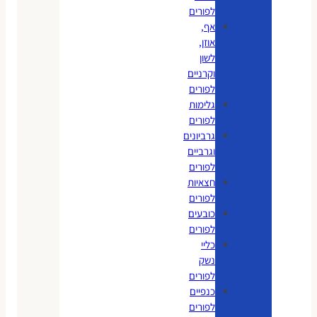
לפורים
אף,
אוזן,
לשון
וקרניים
לפורים
גלימות
לפורים
גרביונים
וגרביים
לפורים
חצאיות
לפורים
כובעים
לפורים
כליי
נשק
לפורים
כנפיים
לפורים