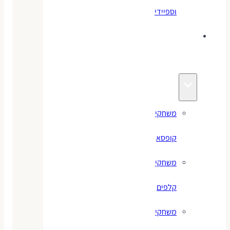
וספיידי
משחקים
לילדים
משחקי
קופסא
משחקי
קלפים
משחקי