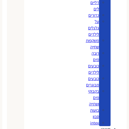
דליים
לים
כדורים
על
גלגלים
לילדים
משקפות
שחייה
רובה
מים
כובעים
לילדים
כובעים
מבוגרים
בקבוקי
מים
ושתייה
בועות
סבון
intex