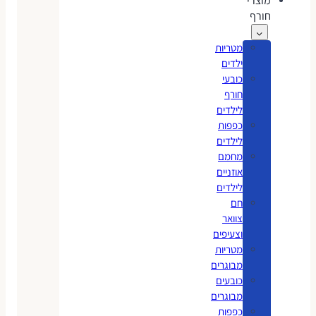
מוצרי
חורף
מטריות
ילדים
כובעי
חורף
לילדים
כפפות
לילדים
מחמם
אוזניים
לילדים
חם
צוואר
וצעיפים
מטריות
מבוגרים
כובעים
מבוגרים
כפפות