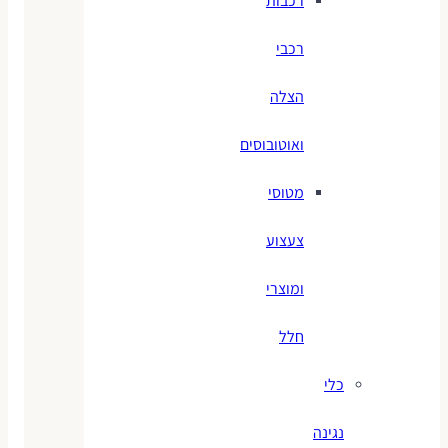
רכבות
רכבי
הצלה
ואוטובוסים
מטוסי
צעצוע
ומוצרי
חלל
כלי
נגינה