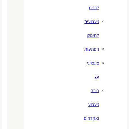
לבנים
צעצועים
לתינוק
הפתעות
צעצועי
עץ
רובה
צעצוע
ואקדחים