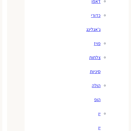
דאפו
כדורי
ג'אגלינג
פויז
צלחות
סיניות
הולה
הופ
יו
יו