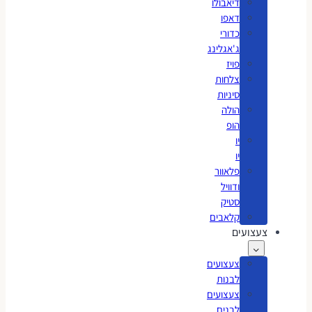
דיאבולו
דאפו
כדורי
ג'אגלינג
פויז
צלחות
סיניות
הולה
הופ
יו
יו
פלאוור
ודוויל
סטיק
קלאבים
צעצועים
צעצועים
לבנות
צעצועים
לבנים