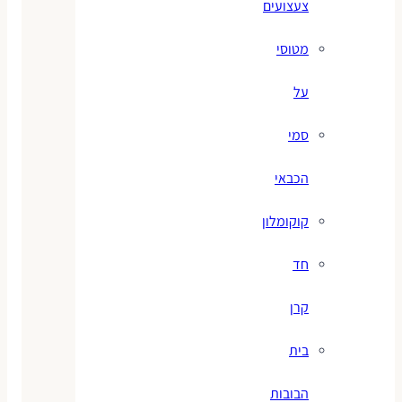
צעצועים
מטוסי
על
סמי
הכבאי
קוקומלון
חד
קרן
בית
הבובות