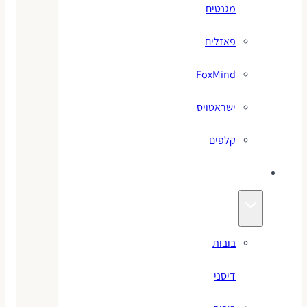
מגנטים
פאזלים
FoxMind
ישראטויס
קלפים
בובות
בובות
דיסני