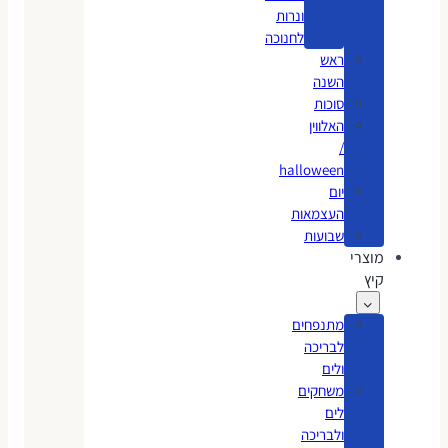
ונרות
לחנוכה
ראש
השנה
סוכות
האלווין
/
halloween
יום
העצמאות
שבועות
מוצרי
קיץ
מתנפחים
לבריכה
ולים
משחקים
לים
ולבריכה