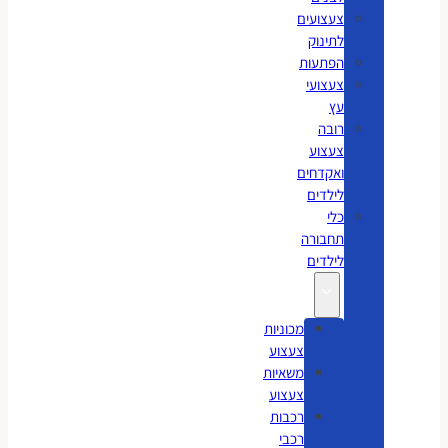
צעצועים
לתינוק
הפתעות
צעצועי
עץ
רובה
צעצוע
ואקדחים
לילדים
כלי
תחבורה
לילדים
מכוניות
צעצוע
משאיות
צעצוע
רכבות
רכבי