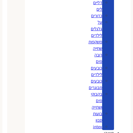
דליים
לים
כדורים
על
גלגלים
לילדים
משקפות
שחייה
רובה
מים
כובעים
לילדים
כובעים
מבוגרים
בקבוקי
מים
ושתייה
בועות
סבון
intex