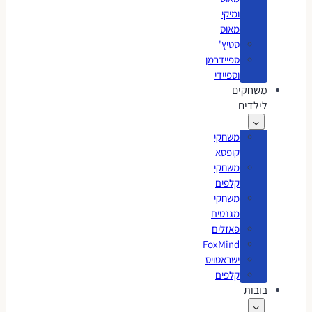
ומיקי
מאוס
סטיץ'
ספיידרמן
וספיידי
משחקים
לילדים
משחקי
קופסא
משחקי
קלפים
משחקי
מגנטים
פאזלים
FoxMind
ישראטויס
קלפים
בובות