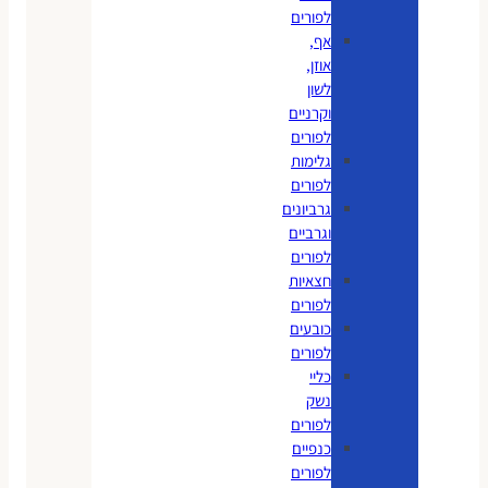
לפורים
אף,
אוזן,
לשון
וקרניים
לפורים
גלימות
לפורים
גרביונים
וגרביים
לפורים
חצאיות
לפורים
כובעים
לפורים
כליי
נשק
לפורים
כנפיים
לפורים