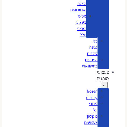
הצלה
ואוטובוסים
מטוסי
צעצוע
ומוצרי
חלל
כלי
נגינה
לילדים
הפתעות
בסיטונאות
צעצועי
מותגים
frozen
disney
גיבורי
על
פוקימון
צעצועים