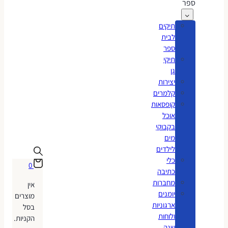
ספר
תיקים
לבית
ספר
תיקי
גן
יצירות
קלמרים
קופסאות
אוכל
בקבוקי
מים
לילדים
כלי
0
כתיבה
מחברות
אין
יומנים
מוצרים
ארגוניות
בסל
ולוחות
הקניות.
שנה