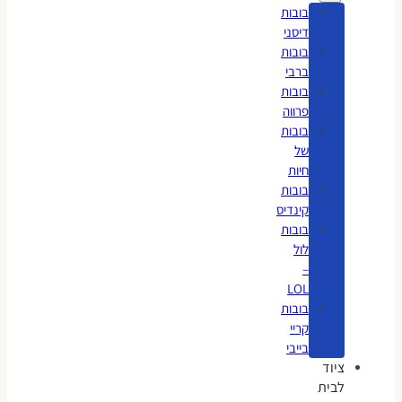
בובות
דיסני
בובות
ברבי
בובות
פרווה
בובות
של
חיות
בובות
קינדיס
בובות
לול
–
LOL
בובות
קריי
בייבי
ציוד
לבית