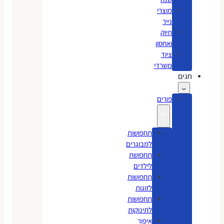
מוצרי
נייר
תיוק
ואחסון
ציוד
משרדי
חגים
פורים
תחפושות
למבוגרים
תחפושת
לילדים
תחפושות
לזוגות
תחפושות
לתינוקות
איפור