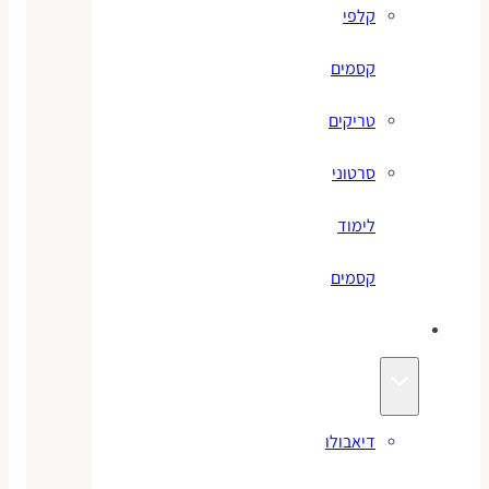
קלפי
קסמים
טריקים
סרטוני
לימוד
קסמים
ג׳אגלינג
דיאבולו