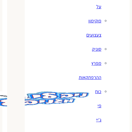
על
פוקימון
צעצועים
סוניק
מפרץ
ההרפתקאות
כוח
פי
ג'יי