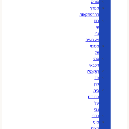
סוניק
מפרץ
ההרפתקאות
כוח
פי
ג'יי
צעצועים
מטוסי
על
סמי
הכבאי
קוקומלון
חד
קרן
בית
הבובות
של
גבי
ברבי
מיני
מאוס