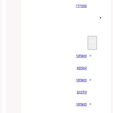
וספיידי
משחקים
לילדים
משחקי
קופסא
משחקי
קלפים
משחקי