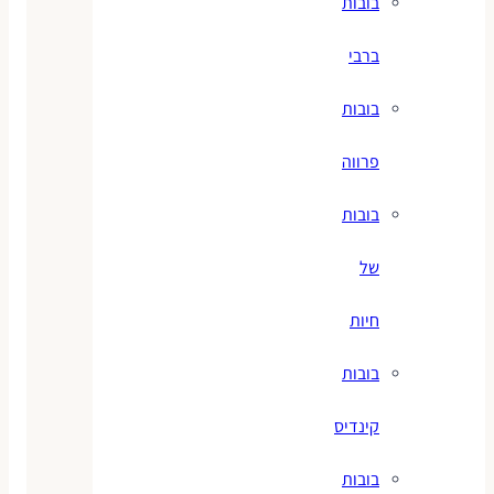
בובות
ברבי
בובות
פרווה
בובות
של
חיות
בובות
קינדיס
בובות