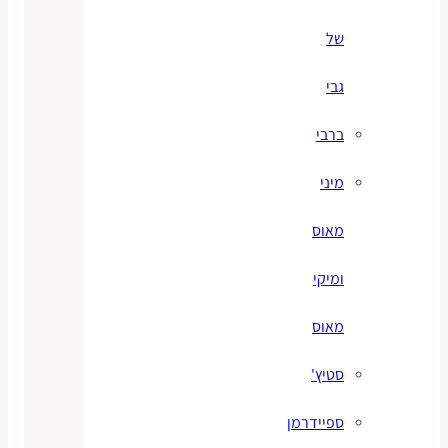
של
גבי
ברבי
מיני
מאוס
ומיקי
מאוס
סטיץ'
ספיידרמן