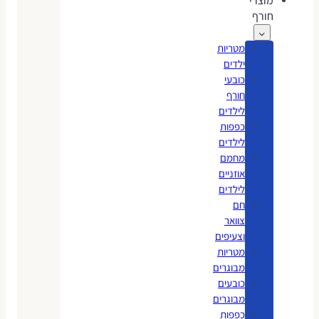
מוצרי
חורף
מטריות
ילדים
כובעי
חורף
לילדים
כפפות
לילדים
מחמם
אוזניים
לילדים
חם
צוואר
וצעיפים
מטריות
מבוגרים
כובעים
מבוגרים
כפפות