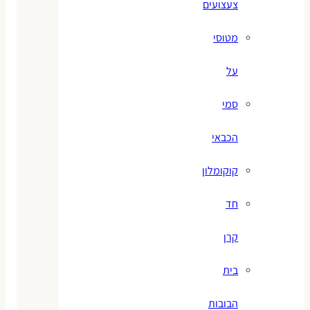
צעצועים
מטוסי
על
סמי
הכבאי
קוקומלון
חד
קרן
בית
הבובות