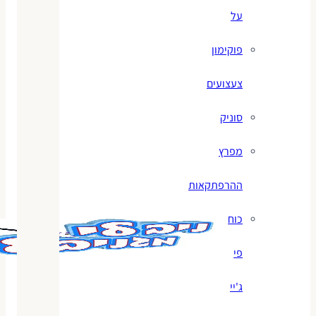
על
פוקימון
צעצועים
סוניק
מפרץ
ההרפתקאות
כוח
פי
ג'יי