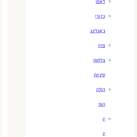
דאפו
כדורי
ג'אגלינג
פויז
צלחות
סיניות
הולה
הופ
יו
יו