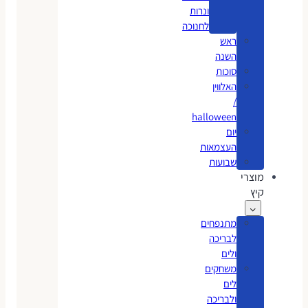
ונרות
לחנוכה
ראש
השנה
סוכות
האלווין
/
halloween
יום
העצמאות
שבועות
מוצרי
קיץ
מתנפחים
לבריכה
ולים
משחקים
לים
ולבריכה