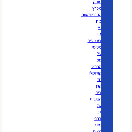
סוניק
מפרץ
ההרפתקאות
כוח
פי
ג'יי
צעצועים
מטוסי
על
סמי
הכבאי
קוקומלון
חד
קרן
בית
הבובות
של
גבי
ברבי
מיני
מאוס