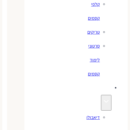
קלפי
קסמים
טריקים
סרטוני
לימוד
קסמים
ג׳אגלינג
דיאבולו