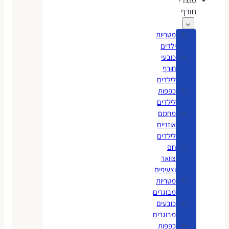
מוצרי
חורף
מטריות
ילדים
כובעי
חורף
לילדים
כפפות
לילדים
מחמם
אוזניים
לילדים
חם
צוואר
וצעיפים
מטריות
מבוגרים
כובעים
מבוגרים
כפפות