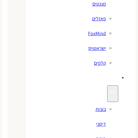
מגנטים
פאזלים
FoxMind
ישראטויס
קלפים
בובות
בובות
דיסני