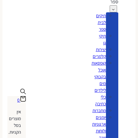
ספר
תיקים
לבית
ספר
תיקי
גן
יצירות
קלמרים
קופסאות
אוכל
בקבוקי
מים
לילדים
כלי
0
כתיבה
מחברות
אין
יומנים
מוצרים
ארגוניות
בסל
ולוחות
הקניות.
שנה