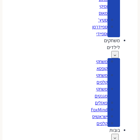
ומיקי
מאוס
סטיץ'
ספיידרמן
וספיידי
משחקים
לילדים
משחקי
קופסא
משחקי
קלפים
משחקי
מגנטים
פאזלים
FoxMind
ישראטויס
קלפים
בובות