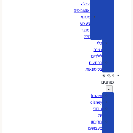
הצלה
ואוטובוסים
מטוסי
צעצוע
ומוצרי
חלל
כלי
נגינה
לילדים
הפתעות
בסיטונאות
צעצועי
מותגים
frozen
disney
גיבורי
על
פוקימון
צעצועים