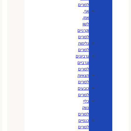
לפורים
אף,
אוזן,
לשון
וקרניים
לפורים
גלימות
לפורים
גרביונים
וגרביים
לפורים
חצאיות
לפורים
כובעים
לפורים
כליי
נשק
לפורים
כנפיים
לפורים