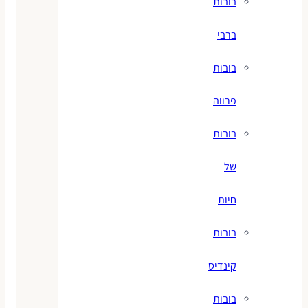
בובות
ברבי
בובות
פרווה
בובות
של
חיות
בובות
קינדיס
בובות