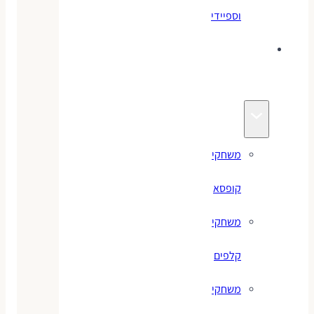
וספיידי
משחקים
לילדים
משחקי
קופסא
משחקי
קלפים
משחקי