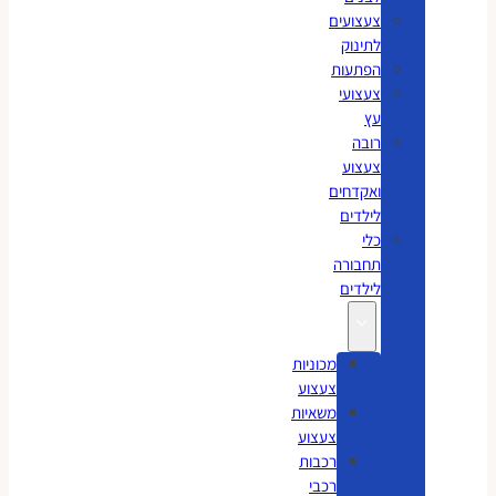
צעצועים
לתינוק
הפתעות
צעצועי
עץ
רובה
צעצוע
ואקדחים
לילדים
כלי
תחבורה
לילדים
מכוניות
צעצוע
משאיות
צעצוע
רכבות
רכבי