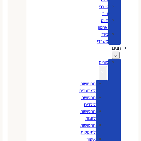
מוצרי
נייר
תיוק
ואחסון
ציוד
משרדי
חגים
פורים
תחפושות
למבוגרים
תחפושת
לילדים
תחפושות
לזוגות
תחפושות
לתינוקות
איפור