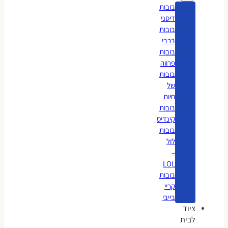
בובות
דיסני
בובות
ברבי
בובות
פרווה
בובות
של
חיות
בובות
קינדיס
בובות
לול
–
LOL
בובות
קריי
בייבי
ציוד
לבית