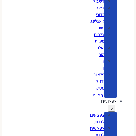
דיאבולו
דאפו
כדורי
ג'אגלינג
פויז
צלחות
סיניות
הולה
הופ
יו
יו
פלאוור
ודוויל
סטיק
קלאבים
צעצועים
צעצועים
לבנות
צעצועים
לבנים