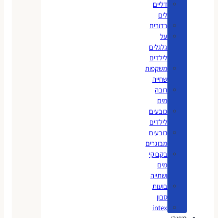
דליים
לים
כדורים
על
גלגלים
לילדים
משקפות
שחייה
רובה
מים
כובעים
לילדים
כובעים
מבוגרים
בקבוקי
מים
ושתייה
בועות
סבון
intex