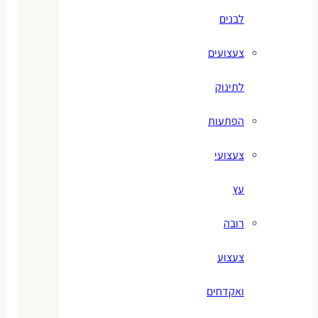
לבנים
צעצועים
לתינוק
הפתעות
צעצועי
עץ
רובה
צעצוע
ואקדחים