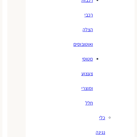
רכבות
רכבי
הצלה
ואוטובוסים
מטוסי
צעצוע
ומוצרי
חלל
כלי
נגינה