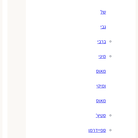
של
גבי
ברבי
מיני
מאוס
ומיקי
מאוס
סטיץ'
ספיידרמן