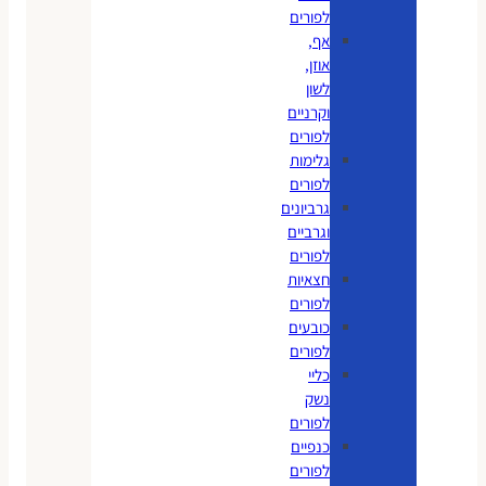
לפורים
אף,
אוזן,
לשון
וקרניים
לפורים
גלימות
לפורים
גרביונים
וגרביים
לפורים
חצאיות
לפורים
כובעים
לפורים
כליי
נשק
לפורים
כנפיים
לפורים