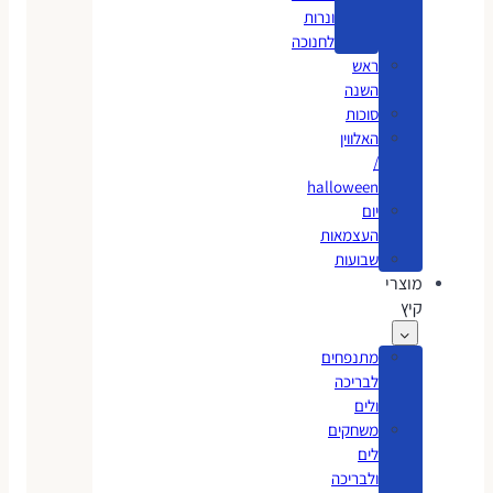
ונרות
לחנוכה
ראש
השנה
סוכות
האלווין
/
halloween
יום
העצמאות
שבועות
מוצרי
קיץ
מתנפחים
לבריכה
ולים
משחקים
לים
ולבריכה