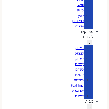
ומיקי
מאוס
סטיץ'
ספיידרמן
וספיידי
משחקים
לילדים
משחקי
קופסא
משחקי
קלפים
משחקי
מגנטים
פאזלים
FoxMind
ישראטויס
קלפים
בובות