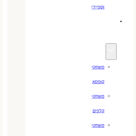
וספיידי
משחקים
לילדים
משחקי
קופסא
משחקי
קלפים
משחקי