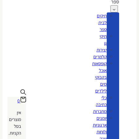
ספר
תיקים
לבית
ספר
תיקי
גן
יצירות
קלמרים
קופסאות
אוכל
בקבוקי
מים
לילדים
כלי
0
כתיבה
מחברות
אין
יומנים
מוצרים
ארגוניות
בסל
ולוחות
הקניות.
שנה