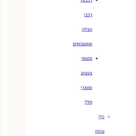
רכבות
רכבי
הצלה
ואוטובוסים
מטוסי
צעצוע
ומוצרי
חלל
כלי
נגינה