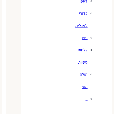
דאפו
כדורי
ג'אגלינג
פויז
צלחות
סיניות
הולה
הופ
יו
יו