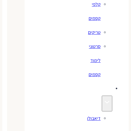
קלפי
קסמים
טריקים
סרטוני
לימוד
קסמים
ג׳אגלינג
דיאבולו