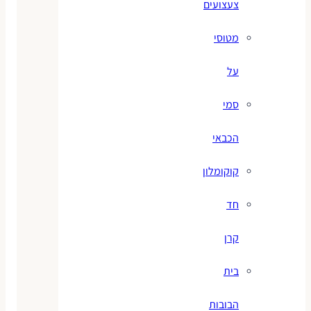
צעצועים
מטוסי
על
סמי
הכבאי
קוקומלון
חד
קרן
בית
הבובות