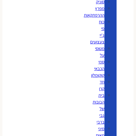
סוניק
מפרץ
ההרפתקאות
כוח
פי
ג'יי
צעצועים
מטוסי
על
סמי
הכבאי
קוקומלון
חד
קרן
בית
הבובות
של
גבי
ברבי
מיני
מאוס