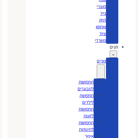
מוצרי
נייר
תיוק
ואחסון
ציוד
משרדי
חגים
פורים
תחפושות
למבוגרים
תחפושת
לילדים
תחפושות
לזוגות
תחפושות
לתינוקות
איפור