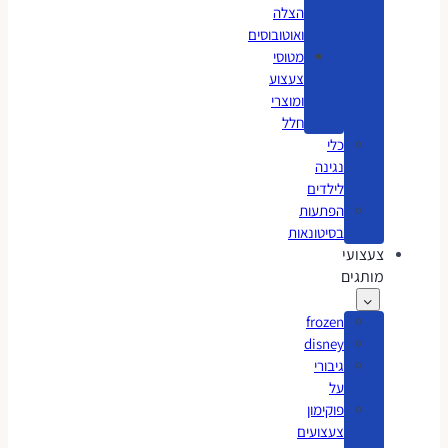
הצלה
ואוטובוסים
מטוסי
צעצוע
ומוצרי
חלל
כלי
נגינה
לילדים
הפתעות
בסיטונאות
צעצועי
מותגים
frozen
disney
גיבורי
על
פוקימון
צעצועים