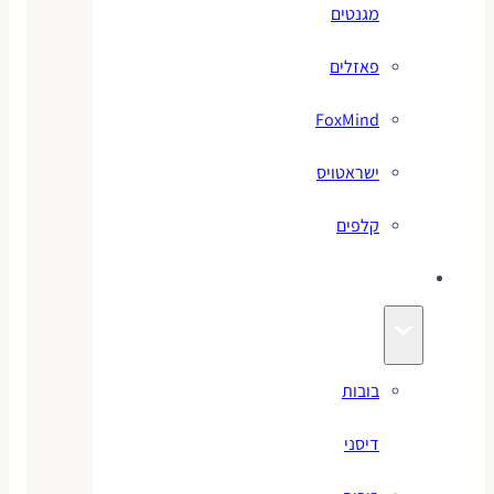
מגנטים
פאזלים
FoxMind
ישראטויס
קלפים
בובות
בובות
דיסני