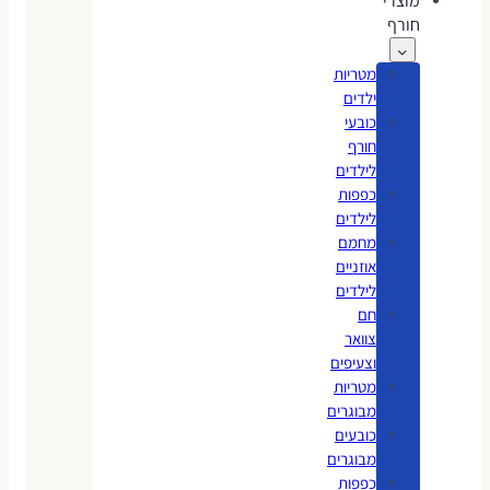
מוצרי
חורף
מטריות
ילדים
כובעי
חורף
לילדים
כפפות
לילדים
מחמם
אוזניים
לילדים
חם
צוואר
וצעיפים
מטריות
מבוגרים
כובעים
מבוגרים
כפפות