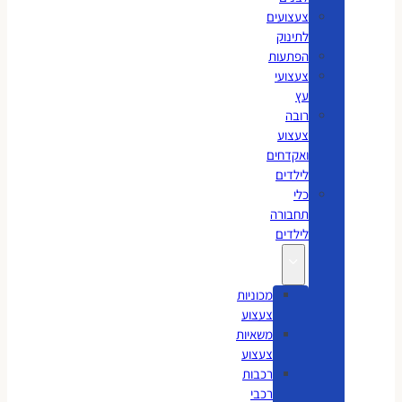
צעצועים
לתינוק
הפתעות
צעצועי
עץ
רובה
צעצוע
ואקדחים
לילדים
כלי
תחבורה
לילדים
מכוניות
צעצוע
משאיות
צעצוע
רכבות
רכבי