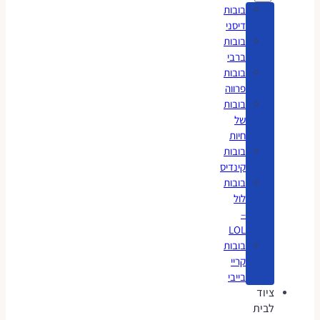
בובות
דיסני
בובות
ברבי
בובות
פרווה
בובות
של
חיות
בובות
קינדיס
בובות
לול
–
LOL
בובות
קריי
בייבי
ציוד
לבית