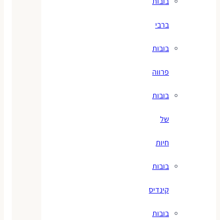
בובות
ברבי
בובות
פרווה
בובות
של
חיות
בובות
קינדיס
בובות