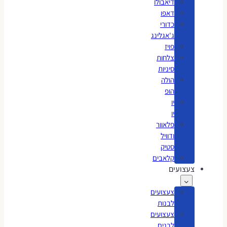
דיאבולו
דאפו
כדורי
ג'אגלינג
פויז
צלחות
סיניות
הולה
הופ
יו
יו
פלאוור
ודוויל
סטיק
קלאבים
צעצועים
צעצועים
לבנות
צעצועים
לבנים