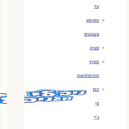
על
פוקימון
צעצועים
סוניק
מפרץ
ההרפתקאות
כוח
פי
ג'יי