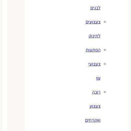
לבנים
צעצועים
לתינוק
הפתעות
צעצועי
עץ
רובה
צעצוע
ואקדחים