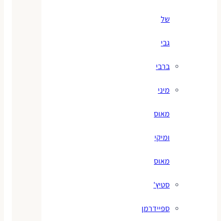
של
גבי
ברבי
מיני
מאוס
ומיקי
מאוס
סטיץ'
ספיידרמן