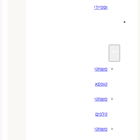
וספיידי
משחקים
לילדים
משחקי
קופסא
משחקי
קלפים
משחקי