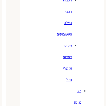
רכבות
רכבי
הצלה
ואוטובוסים
מטוסי
צעצוע
ומוצרי
חלל
כלי
נגינה