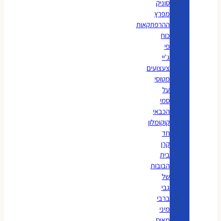
סוניק
מפרץ
ההרפתקאות
כוח
פי
ג'יי
צעצועים
מטוסי
על
סמי
הכבאי
קוקומלון
חד
קרן
בית
הבובות
של
גבי
ברבי
מיני
מאוס