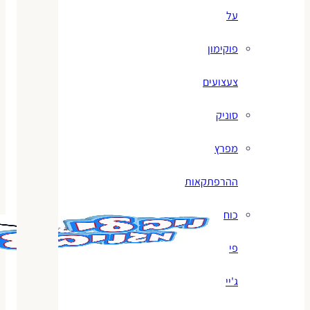
על
פוקימון
צעצועים
סוניק
מפרץ
ההרפתקאות
כוח
פי
ג'יי