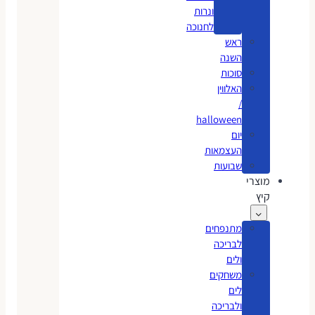
ונרות
לחנוכה
ראש
השנה
סוכות
האלווין
/
halloween
יום
העצמאות
שבועות
מוצרי
קיץ
מתנפחים
לבריכה
ולים
משחקים
לים
ולבריכה