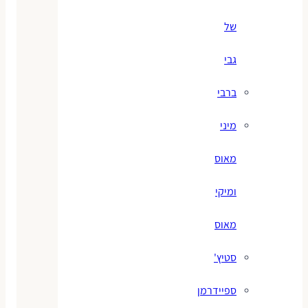
של
גבי
ברבי
מיני
מאוס
ומיקי
מאוס
סטיץ'
ספיידרמן