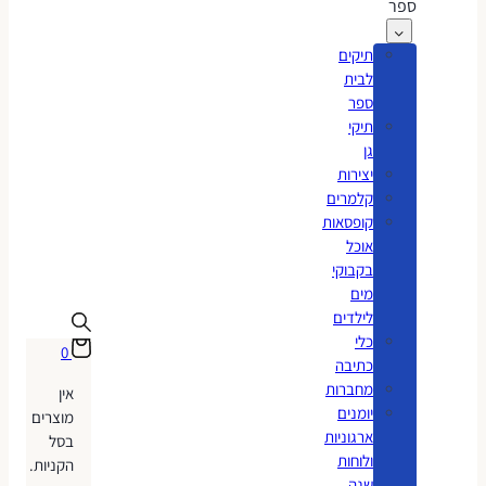
ספר
תיקים
לבית
ספר
תיקי
גן
יצירות
קלמרים
קופסאות
אוכל
בקבוקי
מים
לילדים
כלי
0
כתיבה
מחברות
אין
יומנים
מוצרים
ארגוניות
בסל
ולוחות
הקניות.
שנה