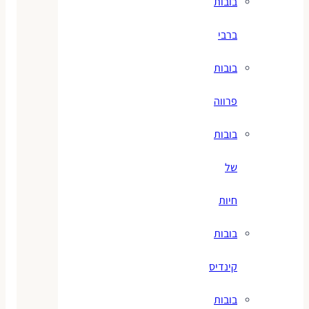
בובות
ברבי
בובות
פרווה
בובות
של
חיות
בובות
קינדיס
בובות