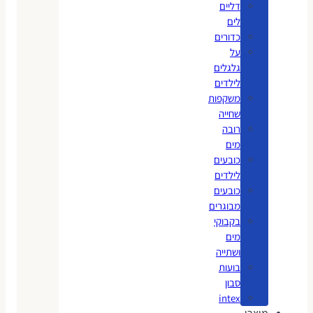
דליים
לים
כדורים
על
גלגלים
לילדים
משקפות
שחייה
רובה
מים
כובעים
לילדים
כובעים
מבוגרים
בקבוקי
מים
ושתייה
בועות
סבון
intex