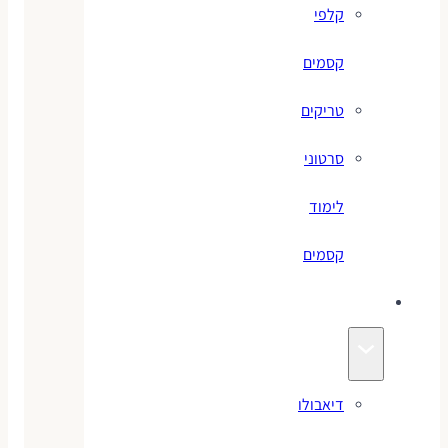
קלפי
קסמים
טריקים
סרטוני
לימוד
קסמים
ג׳אגלינג
דיאבולו