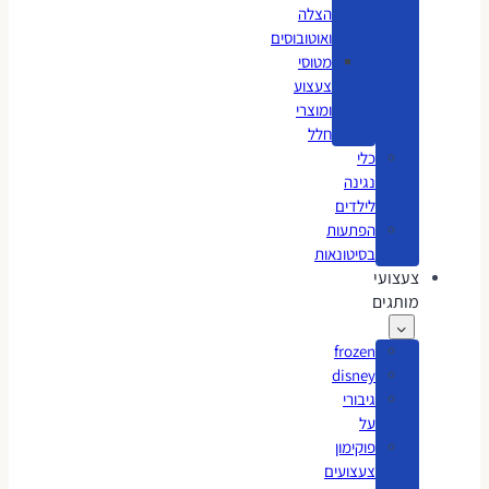
הצלה
ואוטובוסים
מטוסי
צעצוע
ומוצרי
חלל
כלי
נגינה
לילדים
הפתעות
בסיטונאות
צעצועי
מותגים
frozen
disney
גיבורי
על
פוקימון
צעצועים