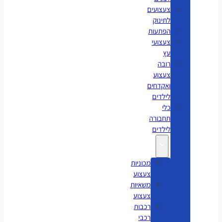
צעצועים
לתינוק
הפתעות
צעצועי
עץ
רובה
צעצוע
ואקדחים
לילדים
כלי
תחבורה
לילדים
מכוניות
צעצוע
משאיות
צעצוע
רכבות
רכבי