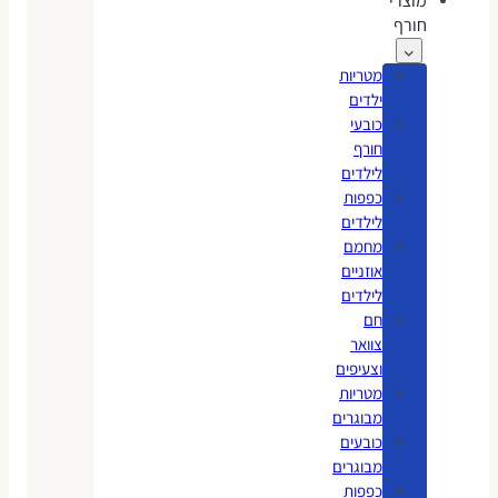
מוצרי
חורף
מטריות
ילדים
כובעי
חורף
לילדים
כפפות
לילדים
מחמם
אוזניים
לילדים
חם
צוואר
וצעיפים
מטריות
מבוגרים
כובעים
מבוגרים
כפפות