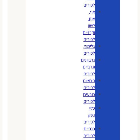
לפורים
אף,
אוזן,
לשון
וקרניים
לפורים
גלימות
לפורים
גרביונים
וגרביים
לפורים
חצאיות
לפורים
כובעים
לפורים
כליי
נשק
לפורים
כנפיים
לפורים