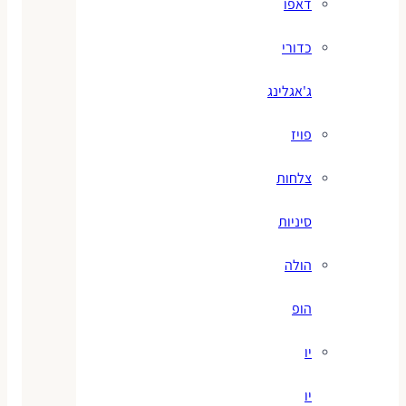
דאפו
כדורי
ג'אגלינג
פויז
צלחות
סיניות
הולה
הופ
יו
יו