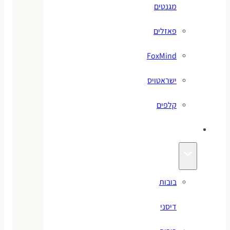
מגנטים
פאזלים
FoxMind
ישראטויס
קלפים
בובות
בובות
דיסני