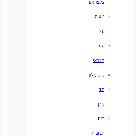
צעצועים
מטוסי
על
סמי
הכבאי
קוקומלון
חד
קרן
בית
הבובות