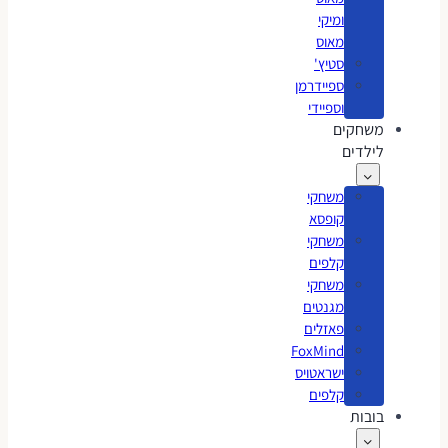
ומיקי
מאוס
סטיץ'
ספיידרמן
וספיידי
משחקים
לילדים
משחקי
קופסא
משחקי
קלפים
משחקי
מגנטים
פאזלים
FoxMind
ישראטויס
קלפים
בובות