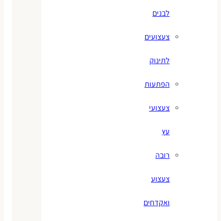
לבנים
צעצועים
לתינוק
הפתעות
צעצועי
עץ
רובה
צעצוע
ואקדחים