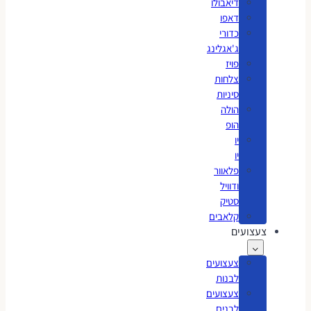
דיאבולו
דאפו
כדורי
ג'אגלינג
פויז
צלחות
סיניות
הולה
הופ
יו
יו
פלאוור
ודוויל
סטיק
קלאבים
צעצועים
צעצועים
לבנות
צעצועים
לבנים