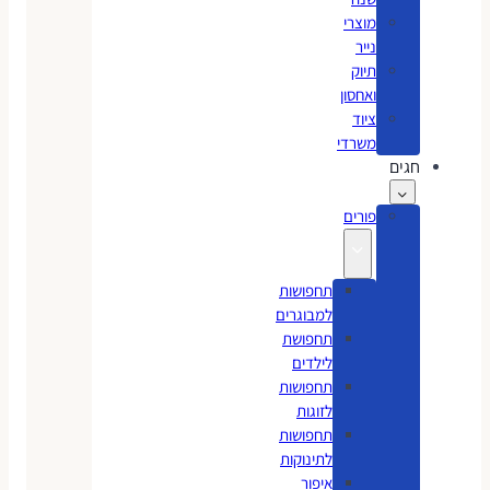
מוצרי
נייר
תיוק
ואחסון
ציוד
משרדי
חגים
פורים
תחפושות
למבוגרים
תחפושת
לילדים
תחפושות
לזוגות
תחפושות
לתינוקות
איפור