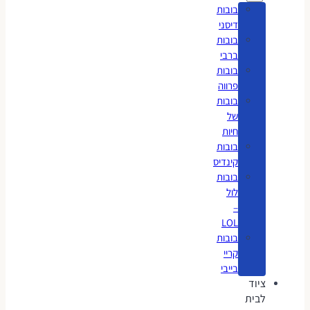
בובות
דיסני
בובות
ברבי
בובות
פרווה
בובות
של
חיות
בובות
קינדיס
בובות
לול
–
LOL
בובות
קריי
בייבי
ציוד
לבית