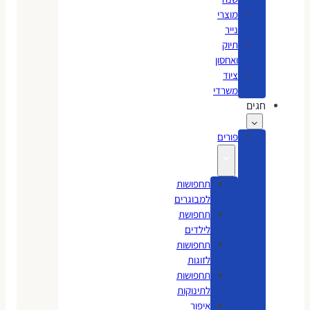
מוצרי
נייר
תיוק
ואחסון
ציוד
משרדי
חגים
פורים
תחפושות
למבוגרים
תחפושת
לילדים
תחפושות
לזוגות
תחפושות
לתינוקות
איפור