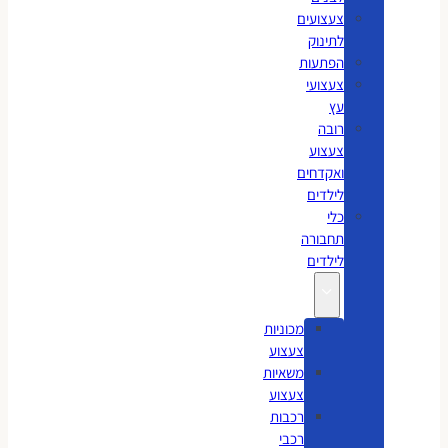
צעצועים
לתינוק
הפתעות
צעצועי
עץ
רובה
צעצוע
ואקדחים
לילדים
כלי
תחבורה
לילדים
מכוניות
צעצוע
משאיות
צעצוע
רכבות
רכבי