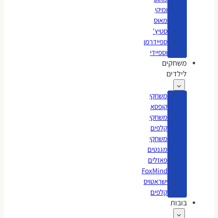
ומיקי
מאוס
סטיץ'
ספיידרמן
וספיידי
משחקים
לילדים
משחקי
קופסא
משחקי
קלפים
משחקי
מגנטים
פאזלים
FoxMind
ישראטויס
קלפים
בובות