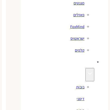
מגנטים
פאזלים
FoxMind
ישראטויס
קלפים
בובות
בובות
דיסני