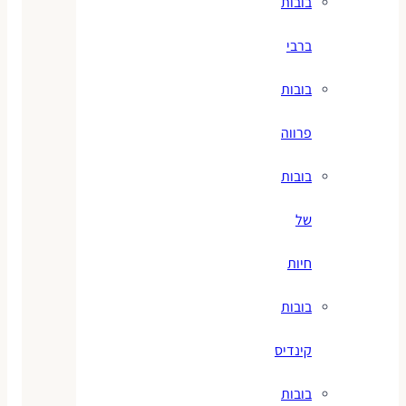
בובות
ברבי
בובות
פרווה
בובות
של
חיות
בובות
קינדיס
בובות