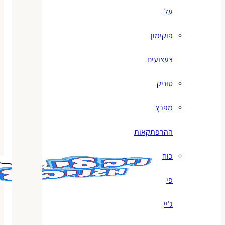
על
פוקימון
צעצועים
סוניק
מפרץ
ההרפתקאות
כוח
פי
ג'יי