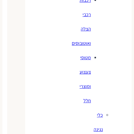
רכבות
רכבי
הצלה
ואוטובוסים
מטוסי
צעצוע
ומוצרי
חלל
כלי
נגינה