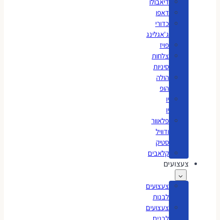
דיאבולו
דאפו
כדורי
ג'אגלינג
פויז
צלחות
סיניות
הולה
הופ
יו
יו
פלאוור
ודוויל
סטיק
קלאבים
צעצועים
צעצועים
לבנות
צעצועים
לבנים