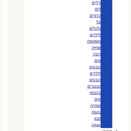
דליים
לים
כדורים
על
גלגלים
לילדים
משקפות
שחייה
רובה
מים
כובעים
לילדים
כובעים
מבוגרים
בקבוקי
מים
ושתייה
בועות
סבון
intex