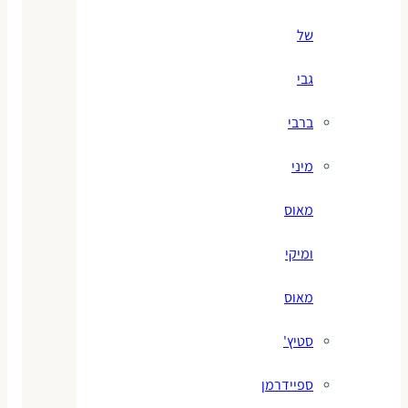
של
גבי
ברבי
מיני
מאוס
ומיקי
מאוס
סטיץ'
ספיידרמן