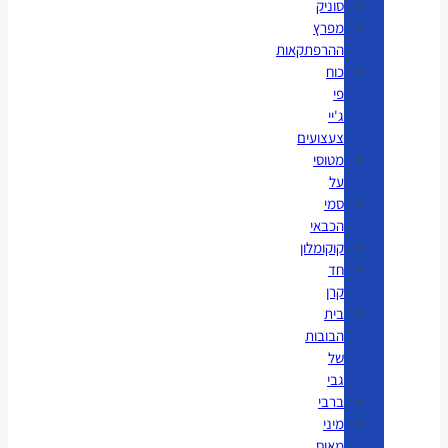
סוניק
מפרץ
ההרפתקאות
כוח
פי
ג'יי
צעצועים
מטוסי
על
סמי
הכבאי
קוקומלון
חד
קרן
בית
הבובות
של
גבי
ברבי
מיני
מאוס