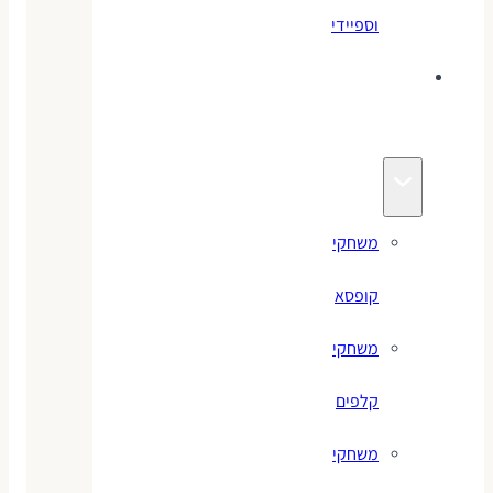
וספיידי
משחקים
לילדים
משחקי
קופסא
משחקי
קלפים
משחקי