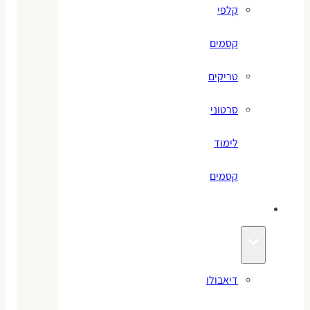
קלפי
קסמים
טריקים
סרטוני
לימוד
קסמים
ג׳אגלינג
דיאבולו