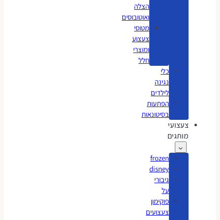
הצלה
ואוטובוסים
מטוסי
צעצוע
ומוצרי
חלל
כלי
נגינה
לילדים
הפתעות
בסיטונאות
צעצועי
מותגים
frozen
disney
גיבורי
על
פוקימון
צעצועים