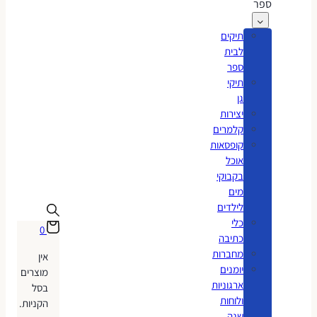
ספר
תיקים
לבית
ספר
תיקי
גן
יצירות
קלמרים
קופסאות
אוכל
בקבוקי
מים
לילדים
כלי
0
כתיבה
מחברות
אין
יומנים
מוצרים
ארגוניות
בסל
ולוחות
הקניות.
שנה