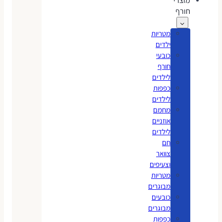
מוצרי
חורף
מטריות
ילדים
כובעי
חורף
לילדים
כפפות
לילדים
מחמם
אוזניים
לילדים
חם
צוואר
וצעיפים
מטריות
מבוגרים
כובעים
מבוגרים
כפפות