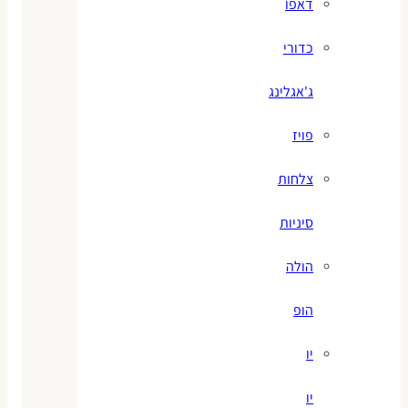
דאפו
כדורי
ג'אגלינג
פויז
צלחות
סיניות
הולה
הופ
יו
יו