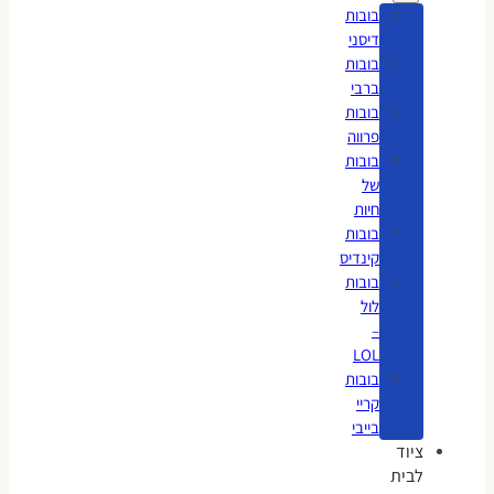
בובות
דיסני
בובות
ברבי
בובות
פרווה
בובות
של
חיות
בובות
קינדיס
בובות
לול
–
LOL
בובות
קריי
בייבי
ציוד
לבית