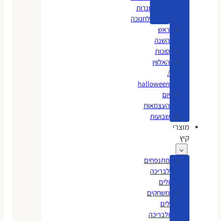
ונרות
לחנוכה
ראש
השנה
סוכות
האלווין
/
halloween
יום
העצמאות
שבועות
מוצרי
קיץ
מתנפחים
לבריכה
ולים
משחקים
לים
ולבריכה