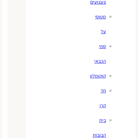
צעצועים
מטוסי
על
סמי
הכבאי
קוקומלון
חד
קרן
בית
הבובות