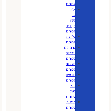
לפורים
אף,
אוזן,
לשון
וקרניים
לפורים
גלימות
לפורים
גרביונים
וגרביים
לפורים
חצאיות
לפורים
כובעים
לפורים
כליי
נשק
לפורים
כנפיים
לפורים