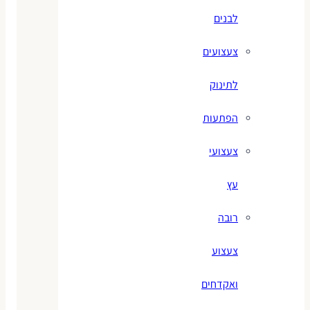
לבנים
צעצועים
לתינוק
הפתעות
צעצועי
עץ
רובה
צעצוע
ואקדחים