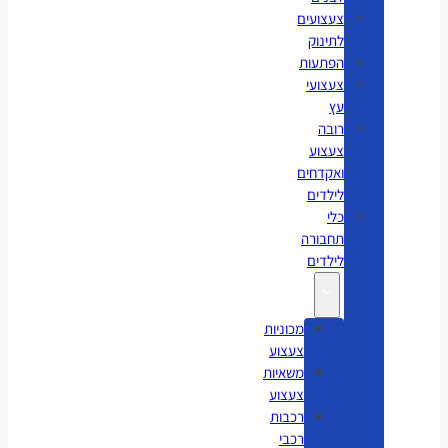
צעצועים
לתינוק
הפתעות
צעצועי
עץ
רובה
צעצוע
ואקדחים
לילדים
כלי
תחבורה
לילדים
מכוניות
צעצוע
משאיות
צעצוע
רכבות
רכבי