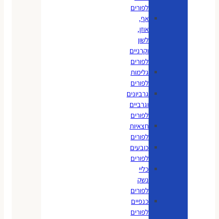
לפורים
אף,
אוזן,
לשון
וקרניים
לפורים
גלימות
לפורים
גרביונים
וגרביים
לפורים
חצאיות
לפורים
כובעים
לפורים
כליי
נשק
לפורים
כנפיים
לפורים