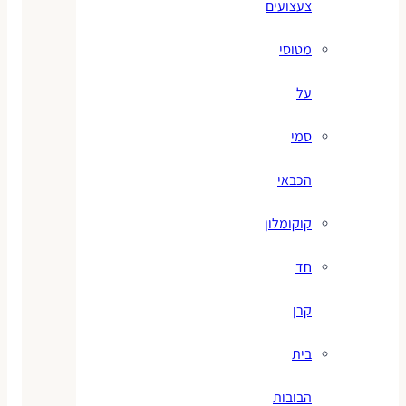
צעצועים
מטוסי
על
סמי
הכבאי
קוקומלון
חד
קרן
בית
הבובות