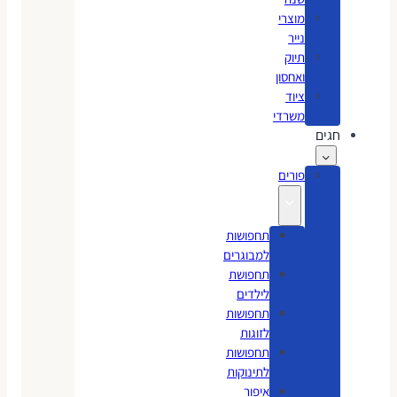
מוצרי
נייר
תיוק
ואחסון
ציוד
משרדי
חגים
פורים
תחפושות
למבוגרים
תחפושת
לילדים
תחפושות
לזוגות
תחפושות
לתינוקות
איפור