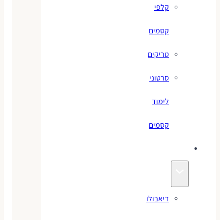
קלפי
קסמים
טריקים
סרטוני
לימוד
קסמים
ג׳אגלינג
דיאבולו