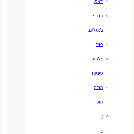
דאפו
כדורי
ג'אגלינג
פויז
צלחות
סיניות
הולה
הופ
יו
יו