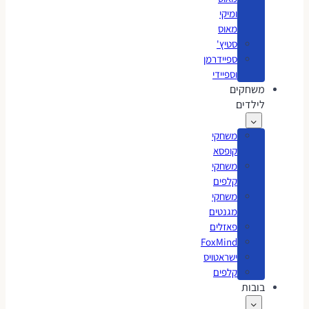
ומיקי
מאוס
סטיץ'
ספיידרמן
וספיידי
משחקים
לילדים
משחקי
קופסא
משחקי
קלפים
משחקי
מגנטים
פאזלים
FoxMind
ישראטויס
קלפים
בובות