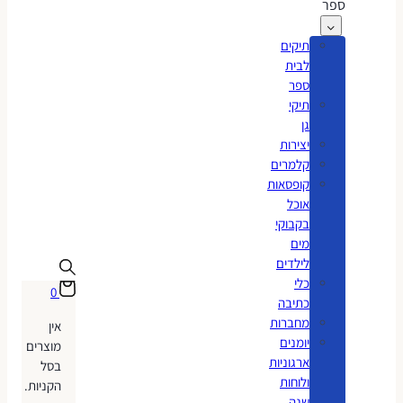
ספר
תיקים
לבית
ספר
תיקי
גן
יצירות
קלמרים
קופסאות
אוכל
בקבוקי
מים
לילדים
כלי
0
כתיבה
מחברות
אין
יומנים
מוצרים
ארגוניות
בסל
ולוחות
הקניות.
שנה