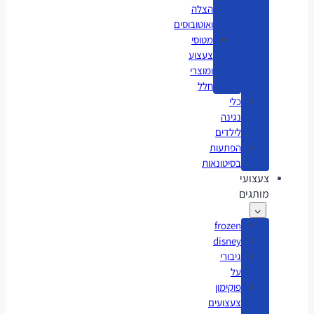
הצלה
ואוטובוסים
מטוסי
צעצוע
ומוצרי
חלל
כלי
נגינה
לילדים
הפתעות
בסיטונאות
צעצועי
מותגים
frozen
disney
גיבורי
על
פוקימון
צעצועים