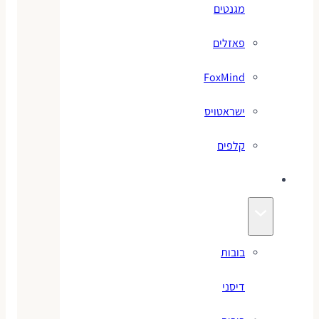
מגנטים
פאזלים
FoxMind
ישראטויס
קלפים
בובות
בובות
דיסני