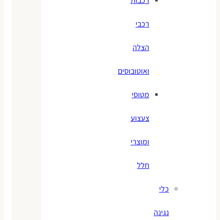
רכבות
רכבי
הצלה
ואוטובוסים
מטוסי
צעצוע
ומוצרי
חלל
כלי
נגינה