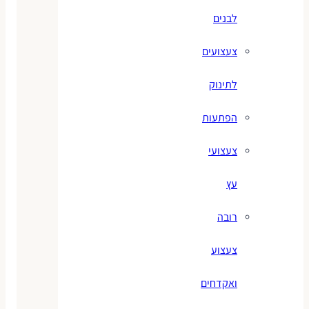
לבנים
צעצועים
לתינוק
הפתעות
צעצועי
עץ
רובה
צעצוע
ואקדחים