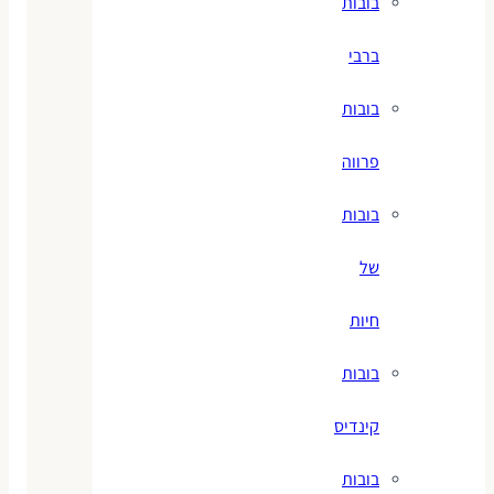
בובות
ברבי
בובות
פרווה
בובות
של
חיות
בובות
קינדיס
בובות