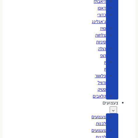
דיאבולו
דאפו
כדורי
ג'אגלינג
פויז
צלחות
סיניות
הולה
הופ
יו
יו
פלאוור
ודוויל
סטיק
קלאבים
צעצועים
צעצועים
לבנות
צעצועים
לבנים