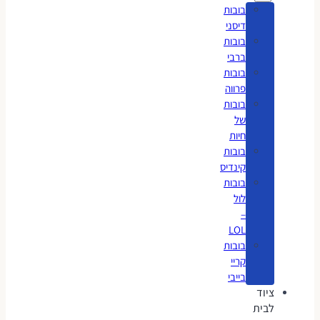
בובות
דיסני
בובות
ברבי
בובות
פרווה
בובות
של
חיות
בובות
קינדיס
בובות
לול
–
LOL
בובות
קריי
בייבי
ציוד
לבית