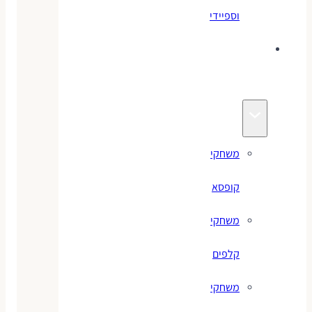
וספיידי
משחקים
לילדים
משחקי
קופסא
משחקי
קלפים
משחקי