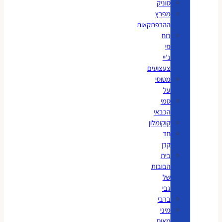
סוניק
מפרץ
ההרפתקאות
כוח
פי
ג'יי
צעצועים
מטוסי
על
סמי
הכבאי
קוקומלון
חד
קרן
בית
הבובות
של
גבי
ברבי
מיני
מאוס