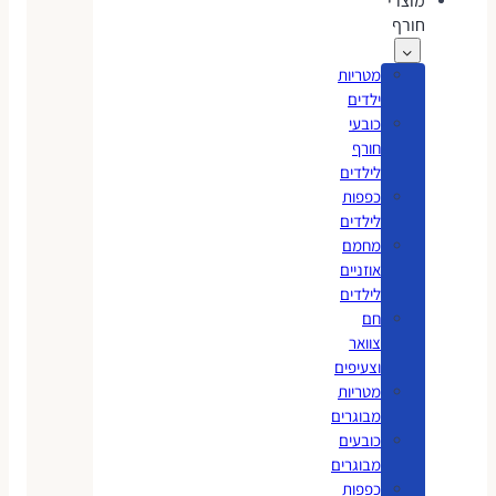
מוצרי
חורף
מטריות
ילדים
כובעי
חורף
לילדים
כפפות
לילדים
מחמם
אוזניים
לילדים
חם
צוואר
וצעיפים
מטריות
מבוגרים
כובעים
מבוגרים
כפפות