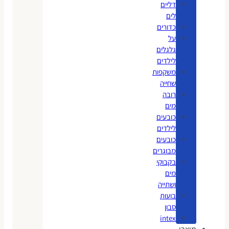
דליים
לים
כדורים
על
גלגלים
לילדים
משקפות
שחייה
רובה
מים
כובעים
לילדים
כובעים
מבוגרים
בקבוקי
מים
ושתייה
בועות
סבון
intex