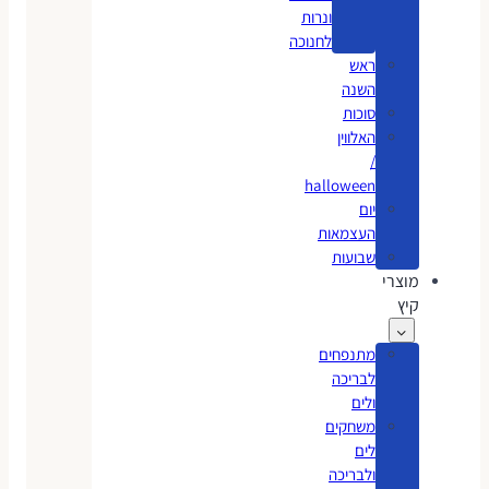
ונרות
לחנוכה
ראש
השנה
סוכות
האלווין
/
halloween
יום
העצמאות
שבועות
מוצרי
קיץ
מתנפחים
לבריכה
ולים
משחקים
לים
ולבריכה