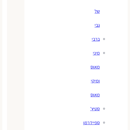
של
גבי
ברבי
מיני
מאוס
ומיקי
מאוס
סטיץ'
ספיידרמן