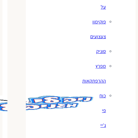
על
פוקימון
צעצועים
סוניק
מפרץ
ההרפתקאות
כוח
פי
ג'יי