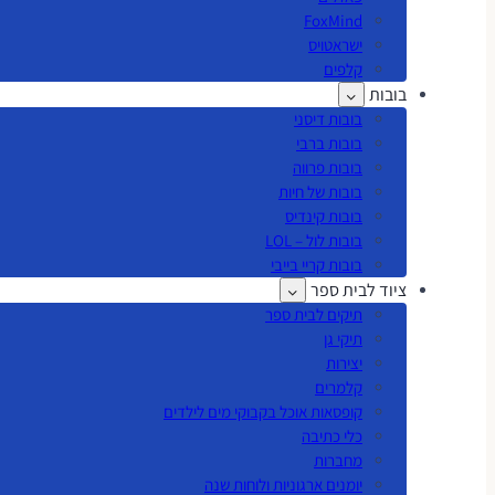
FoxMind
ישראטויס
קלפים
בובות
בובות דיסני
בובות ברבי
בובות פרווה
בובות של חיות
בובות קינדיס
בובות לול – LOL
בובות קריי בייבי
ציוד לבית ספר
תיקים לבית ספר
תיקי גן
יצירות
קלמרים
קופסאות אוכל בקבוקי מים לילדים
כלי כתיבה
מחברות
יומנים ארגוניות ולוחות שנה