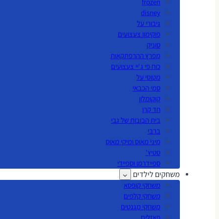
frozen
disney
גיבורי על
פוקימון צעצועים
סוניק
מפרץ ההרפתקאות
כוח פי ג'יי צעצועים
מטוסי על
סמי הכבאי
קוקומלון
חד קרן
בית הבובות של גבי
ברבי
מיני מאוס ומיקי מאוס
סטיץ'
ספיידרמן וספיידי
משחקים לילדים
משחקי קופסא
משחקי קלפים
משחקי מגנטים
פאזלים