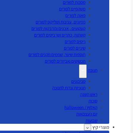
מסכות לפורים
משקפיים לפורים
פאות לפורים
פפיונים, עניבות ושלייקס לפורים
קעקועים , אבנים ומדבקות לפורים
קשתות, כתרים ושרביטים לפורים
ריסים לפורים
שיניים לפורים
תוספות שיער, שפמים וזקנים לפורים
תכשיטים ואביזרים לפורים
חנוכה
סביבונים
חנוכיות ונרות לחנוכה
ראש השנה
סוכות
האלווין / halloween
יום העצמאות
שבועות
מוצרי קיץ