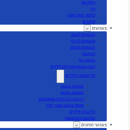
הולה הופ
יו יו
פלאוור ודוויל סטיק
קלאבים
צעצועים
צעצועים לבנות
צעצועים לבנים
צעצועים לתינוק
הפתעות
צעצועי עץ
רובה צעצוע ואקדחים לילדים
כלי תחבורה לילדים
מכוניות צעצוע
משאיות צעצוע
רכבות רכבי הצלה ואוטובוסים
מטוסי צעצוע ומוצרי חלל
כלי נגינה לילדים
הפתעות בסיטונאות
צעצועי מותגים