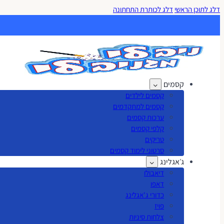
דלג לתוכן הראשי
דלג לכותרת התחתונה
קסמים
קסמים לילדים
קסמים למתקדמים
ערכות קסמים
קלפי קסמים
טריקים
סרטוני לימוד קסמים
ג׳אגלינג
דיאבולו
דאפו
כדורי ג'אגלינג
פויז
צלחות סיניות