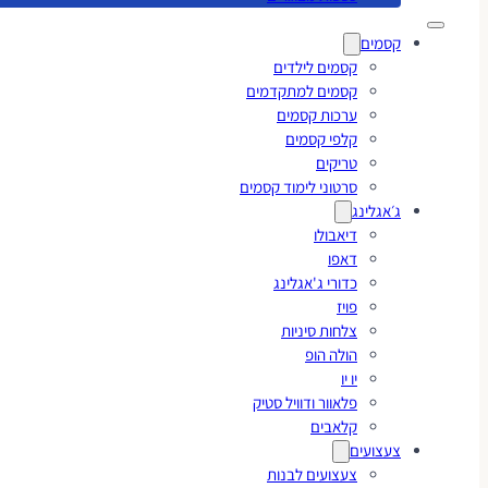
קסמים
קסמים לילדים
קסמים למתקדמים
ערכות קסמים
קלפי קסמים
טריקים
סרטוני לימוד קסמים
ג׳אגלינג
דיאבולו
דאפו
כדורי ג'אגלינג
פויז
צלחות סיניות
הולה הופ
יו יו
פלאוור ודוויל סטיק
קלאבים
צעצועים
צעצועים לבנות