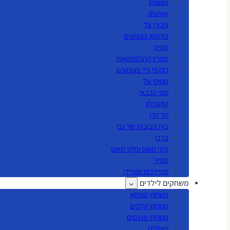
frozen
disney
גיבורי על
פוקימון צעצועים
סוניק
מפרץ ההרפתקאות
כוח פי ג'יי צעצועים
מטוסי על
סמי הכבאי
קוקומלון
חד קרן
בית הבובות של גבי
ברבי
מיני מאוס ומיקי מאוס
סטיץ'
ספיידרמן וספיידי
משחקים לילדים
משחקי קופסא
משחקי קלפים
משחקי מגנטים
פאזלים