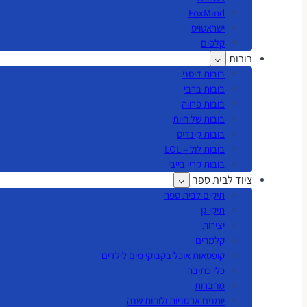
FoxMind
ישראטויס
קלפים
בובות
בובות דיסני
בובות ברבי
בובות פרווה
בובות של חיות
בובות קינדיס
בובות לול – LOL
בובות קריי בייבי
ציוד לבית ספר
תיקים לבית ספר
תיקי גן
יצירות
קלמרים
קופסאות אוכל בקבוקי מים לילדים
כלי כתיבה
מחברות
יומנים ארגוניות ולוחות שנה