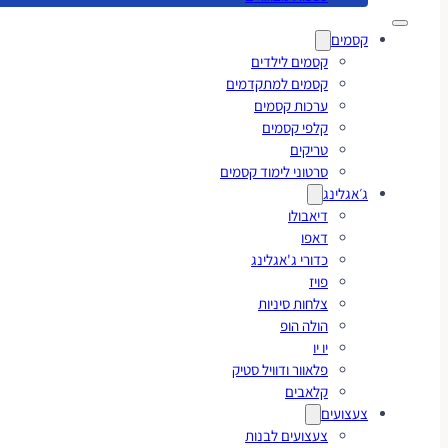
קסמים
קסמים לילדים
קסמים למתקדמים
ערכות קסמים
קלפי קסמים
טריקים
סרטוני לימוד קסמים
ג׳אגלינג
דיאבולו
דאפו
כדורי ג'אגלינג
פויז
צלחות סיניות
הולה הופ
יו יו
פלאוור ודוויל סטיק
קלאבים
צעצועים
צעצועים לבנות