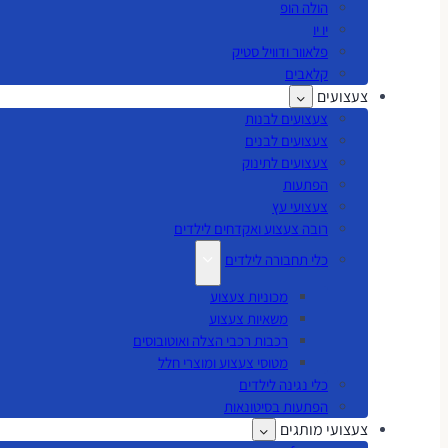
הולה הופ
יו יו
פלאוור ודוויל סטיק
קלאבים
צעצועים
צעצועים לבנות
צעצועים לבנים
צעצועים לתינוק
הפתעות
צעצועי עץ
רובה צעצוע ואקדחים לילדים
כלי תחבורה לילדים
מכוניות צעצוע
משאיות צעצוע
רכבות רכבי הצלה ואוטובוסים
מטוסי צעצוע ומוצרי חלל
כלי נגינה לילדים
הפתעות בסיטונאות
צעצועי מותגים