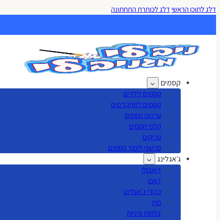
דלג לתוכן הראשי
דלג לכותרת התחתונה
קסמים
קסמים לילדים
קסמים למתקדמים
ערכות קסמים
קלפי קסמים
טריקים
סרטוני לימוד קסמים
ג׳אגלינג
דיאבולו
דאפו
כדורי ג'אגלינג
פויז
צלחות סיניות