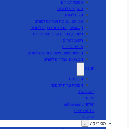
מסכות לפורים
משקפיים לפורים
פאות לפורים
פפיונים, עניבות ושלייקס לפורים
קעקועים , אבנים ומדבקות לפורים
קשתות, כתרים ושרביטים לפורים
ריסים לפורים
שיניים לפורים
תוספות שיער, שפמים וזקנים לפורים
תכשיטים ואביזרים לפורים
חנוכה
סביבונים
חנוכיות ונרות לחנוכה
ראש השנה
סוכות
האלווין / halloween
יום העצמאות
שבועות
מוצרי קיץ