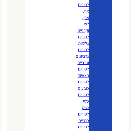
לפורים
אף,
אוזן,
לשון
וקרניים
לפורים
גלימות
לפורים
גרביונים
וגרביים
לפורים
חצאיות
לפורים
כובעים
לפורים
כליי
נשק
לפורים
כנפיים
לפורים