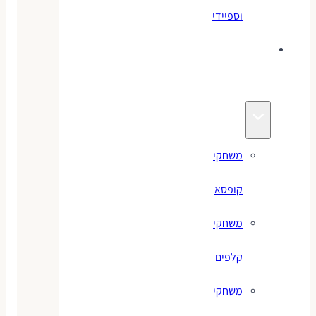
וספיידי
משחקים
לילדים
משחקי
קופסא
משחקי
קלפים
משחקי