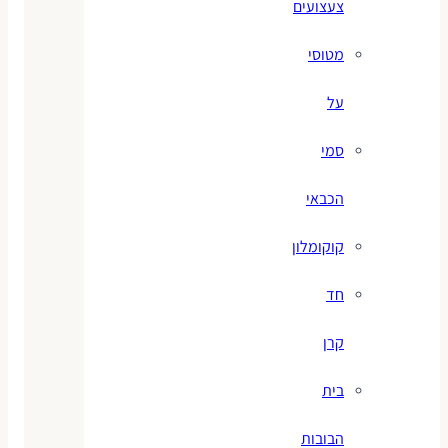
צעצועים
מטוסי
על
סמי
הכבאי
קוקומלון
חד
קרן
בית
הבובות