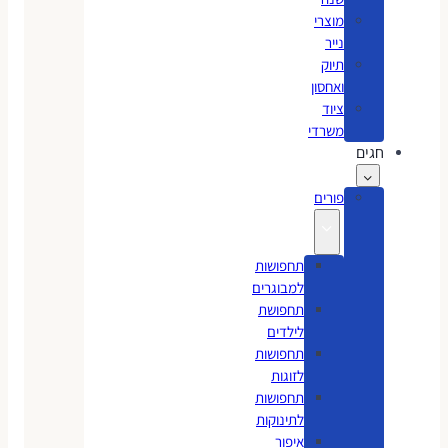
מוצרי
נייר
תיוק
ואחסון
ציוד
משרדי
חגים
פורים
תחפושות
למבוגרים
תחפושת
לילדים
תחפושות
לזוגות
תחפושות
לתינוקות
איפור