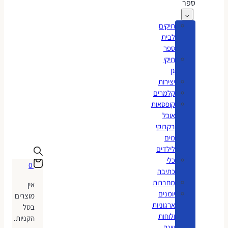
ספר
תיקים
לבית
ספר
תיקי
גן
יצירות
קלמרים
קופסאות
אוכל
בקבוקי
מים
לילדים
כלי
0
כתיבה
מחברות
אין
יומנים
מוצרים
ארגוניות
בסל
ולוחות
הקניות.
שנה