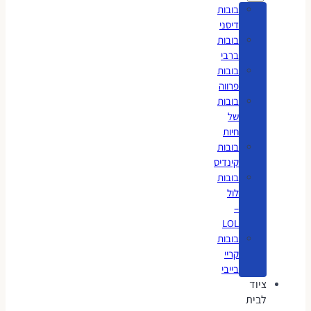
בובות
דיסני
בובות
ברבי
בובות
פרווה
בובות
של
חיות
בובות
קינדיס
בובות
לול
–
LOL
בובות
קריי
בייבי
ציוד
לבית