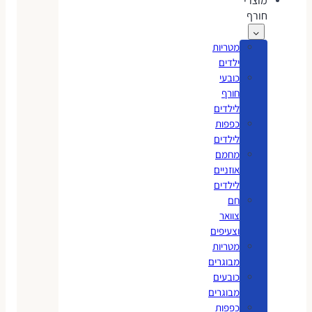
מוצרי
חורף
מטריות
ילדים
כובעי
חורף
לילדים
כפפות
לילדים
מחמם
אוזניים
לילדים
חם
צוואר
וצעיפים
מטריות
מבוגרים
כובעים
מבוגרים
כפפות