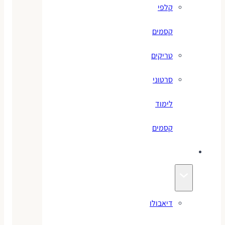
קלפי
קסמים
טריקים
סרטוני
לימוד
קסמים
ג׳אגלינג
דיאבולו