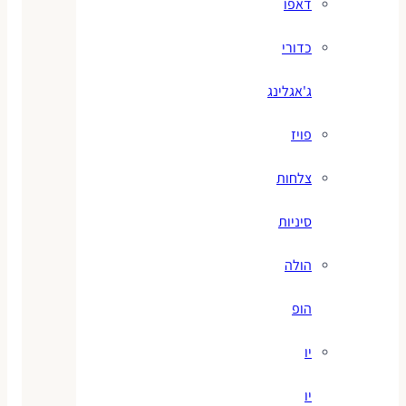
דאפו
כדורי
ג'אגלינג
פויז
צלחות
סיניות
הולה
הופ
יו
יו