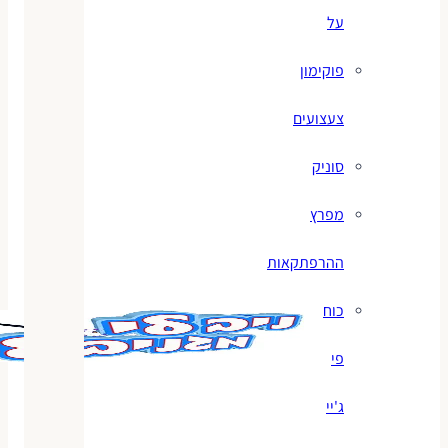
על
פוקימון
צעצועים
סוניק
מפרץ
ההרפתקאות
כוח
פי
ג'יי