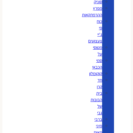
סוניק
מפרץ
ההרפתקאות
כוח
פי
ג'יי
צעצועים
מטוסי
על
סמי
הכבאי
קוקומלון
חד
קרן
בית
הבובות
של
גבי
ברבי
מיני
מאוס