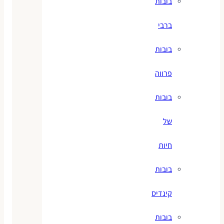
בובות
ברבי
בובות
פרווה
בובות
של
חיות
בובות
קינדיס
בובות