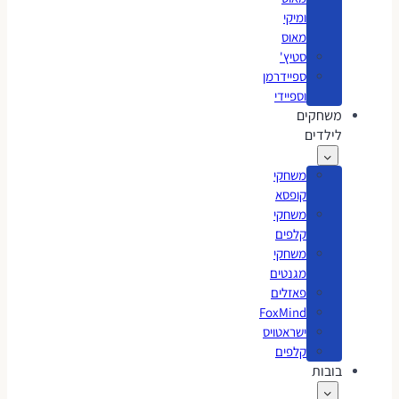
ומיקי
מאוס
סטיץ'
ספיידרמן
וספיידי
משחקים
לילדים
משחקי
קופסא
משחקי
קלפים
משחקי
מגנטים
פאזלים
FoxMind
ישראטויס
קלפים
בובות