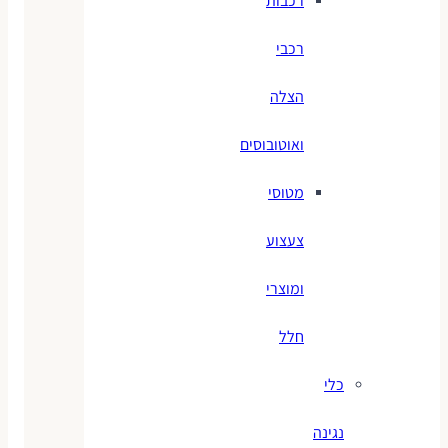
רכבות
רכבי
הצלה
ואוטובוסים
מטוסי
צעצוע
ומוצרי
חלל
כלי
נגינה