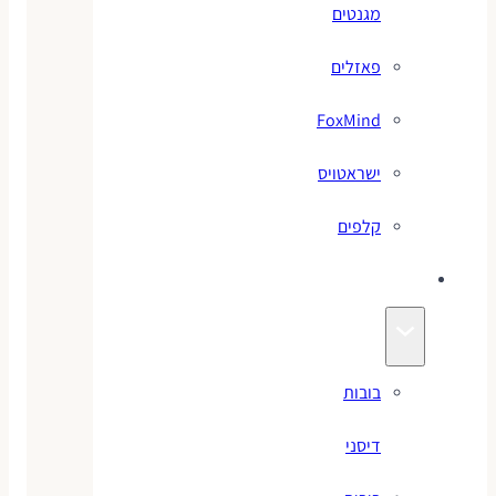
מגנטים
פאזלים
FoxMind
ישראטויס
קלפים
בובות
בובות
דיסני