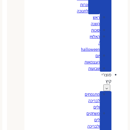
ונרות
לחנוכה
ראש
השנה
סוכות
האלווין
/
halloween
יום
העצמאות
שבועות
מוצרי
קיץ
מתנפחים
לבריכה
ולים
משחקים
לים
ולבריכה