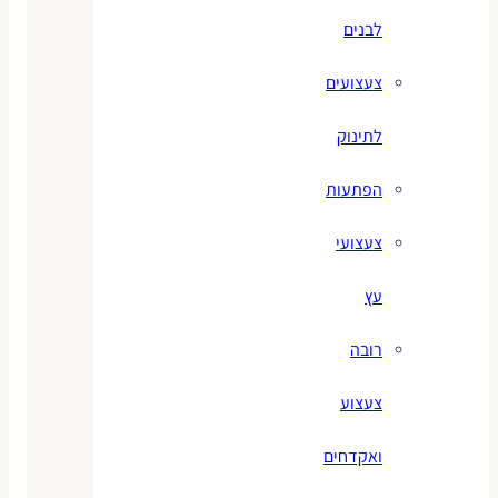
לבנים
צעצועים
לתינוק
הפתעות
צעצועי
עץ
רובה
צעצוע
ואקדחים