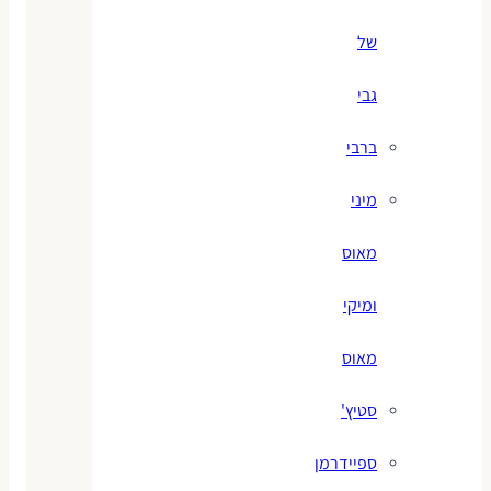
של
גבי
ברבי
מיני
מאוס
ומיקי
מאוס
סטיץ'
ספיידרמן