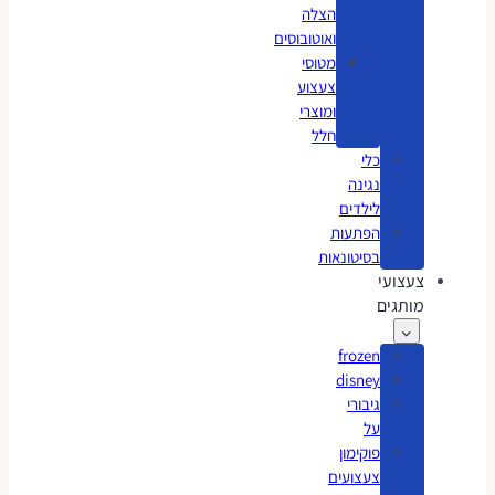
הצלה
ואוטובוסים
מטוסי
צעצוע
ומוצרי
חלל
כלי
נגינה
לילדים
הפתעות
בסיטונאות
צעצועי
מותגים
frozen
disney
גיבורי
על
פוקימון
צעצועים