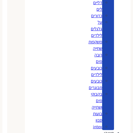
דליים
לים
כדורים
על
גלגלים
לילדים
משקפות
שחייה
רובה
מים
כובעים
לילדים
כובעים
מבוגרים
בקבוקי
מים
ושתייה
בועות
סבון
intex