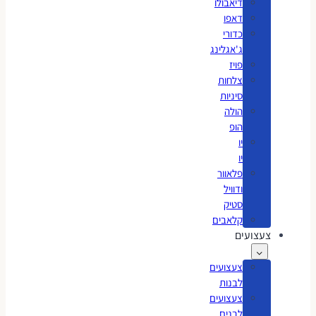
דיאבולו
דאפו
כדורי
ג'אגלינג
פויז
צלחות
סיניות
הולה
הופ
יו
יו
פלאוור
ודוויל
סטיק
קלאבים
צעצועים
צעצועים
לבנות
צעצועים
לבנים