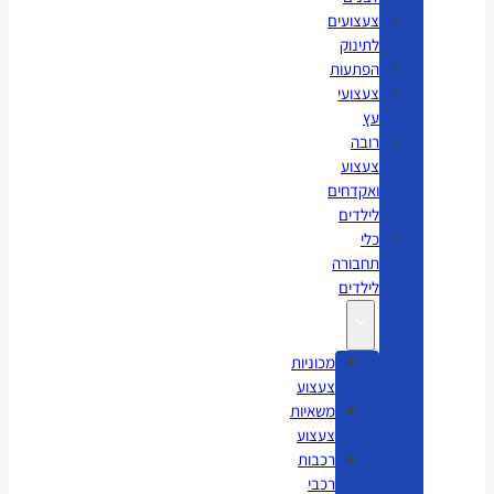
צעצועים
לתינוק
הפתעות
צעצועי
עץ
רובה
צעצוע
ואקדחים
לילדים
כלי
תחבורה
לילדים
מכוניות
צעצוע
משאיות
צעצוע
רכבות
רכבי