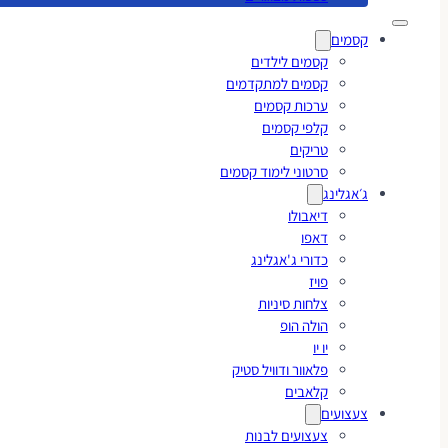
קסמים
קסמים לילדים
קסמים למתקדמים
ערכות קסמים
קלפי קסמים
טריקים
סרטוני לימוד קסמים
ג׳אגלינג
דיאבולו
דאפו
כדורי ג'אגלינג
פויז
צלחות סיניות
הולה הופ
יו יו
פלאוור ודוויל סטיק
קלאבים
צעצועים
צעצועים לבנות