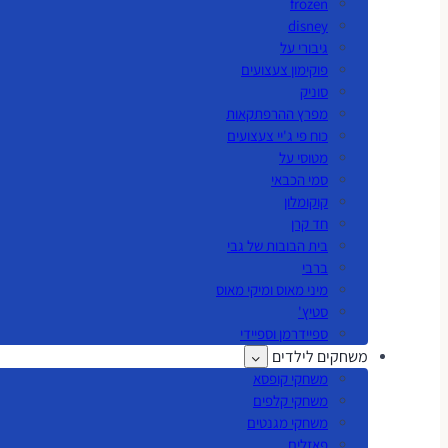
frozen
disney
גיבורי על
פוקימון צעצועים
סוניק
מפרץ ההרפתקאות
כוח פי ג'יי צעצועים
מטוסי על
סמי הכבאי
קוקומלון
חד קרן
בית הבובות של גבי
ברבי
מיני מאוס ומיקי מאוס
סטיץ'
ספיידרמן וספיידי
משחקים לילדים
משחקי קופסא
משחקי קלפים
משחקי מגנטים
פאזלים