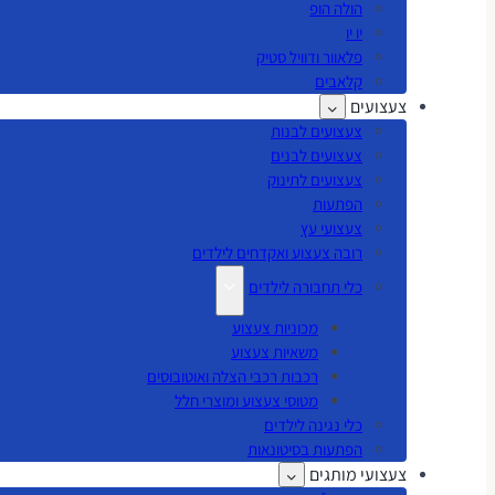
הולה הופ
יו יו
פלאוור ודוויל סטיק
קלאבים
צעצועים
צעצועים לבנות
צעצועים לבנים
צעצועים לתינוק
הפתעות
צעצועי עץ
רובה צעצוע ואקדחים לילדים
כלי תחבורה לילדים
מכוניות צעצוע
משאיות צעצוע
רכבות רכבי הצלה ואוטובוסים
מטוסי צעצוע ומוצרי חלל
כלי נגינה לילדים
הפתעות בסיטונאות
צעצועי מותגים