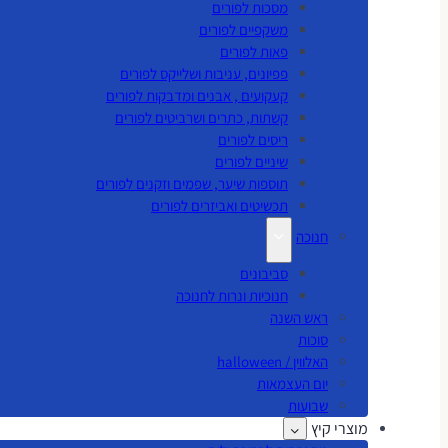
מסכות לפורים
משקפיים לפורים
פאות לפורים
פפיונים, עניבות ושלייקס לפורים
קעקועים , אבנים ומדבקות לפורים
קשתות, כתרים ושרביטים לפורים
ריסים לפורים
שיניים לפורים
תוספות שיער, שפמים וזקנים לפורים
תכשיטים ואביזרים לפורים
חנוכה
סביבונים
חנוכיות ונרות לחנוכה
ראש השנה
סוכות
האלווין / halloween
יום העצמאות
שבועות
מוצרי קיץ