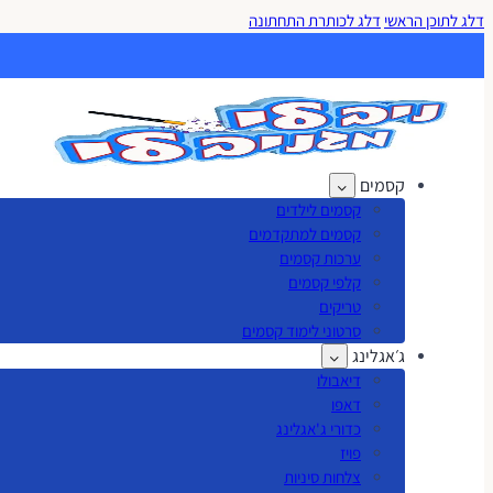
דלג לתוכן הראשי
דלג לכותרת התחתונה
קסמים
קסמים לילדים
קסמים למתקדמים
ערכות קסמים
קלפי קסמים
טריקים
סרטוני לימוד קסמים
ג׳אגלינג
דיאבולו
דאפו
כדורי ג'אגלינג
פויז
צלחות סיניות