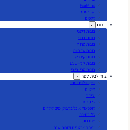
FoxMind
ישראטויס
קלפים
בובות
בובות דיסני
בובות ברבי
בובות פרווה
בובות של חיות
בובות קינדיס
בובות לול – LOL
בובות קריי בייבי
ציוד לבית ספר
תיקים לבית ספר
תיקי גן
יצירות
קלמרים
קופסאות אוכל בקבוקי מים לילדים
כלי כתיבה
מחברות
יומנים ארגוניות ולוחות שנה