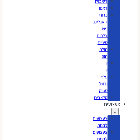
דיאבולו
דאפו
כדורי
ג'אגלינג
פויז
צלחות
סיניות
הולה
הופ
יו
יו
פלאוור
ודוויל
סטיק
קלאבים
צעצועים
צעצועים
לבנות
צעצועים
לבנים