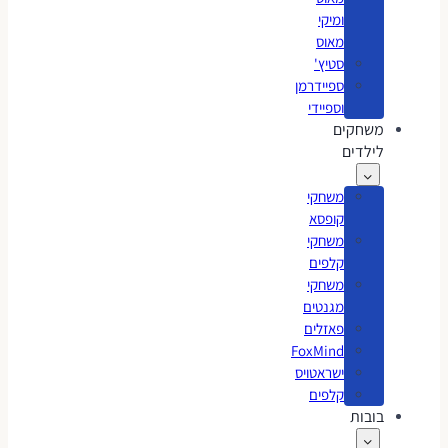
ומיקי
מאוס
סטיץ'
ספיידרמן
וספיידי
משחקים
לילדים
משחקי
קופסא
משחקי
קלפים
משחקי
מגנטים
פאזלים
FoxMind
ישראטויס
קלפים
בובות