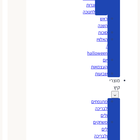
ונרות
לחנוכה
ראש
השנה
סוכות
האלווין
/
halloween
יום
העצמאות
שבועות
מוצרי
קיץ
מתנפחים
לבריכה
ולים
משחקים
לים
ולבריכה