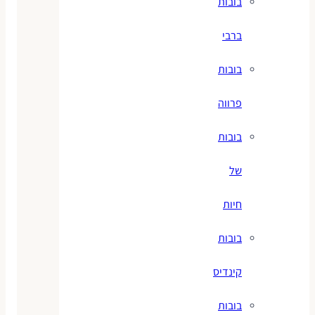
בובות
ברבי
בובות
פרווה
בובות
של
חיות
בובות
קינדיס
בובות