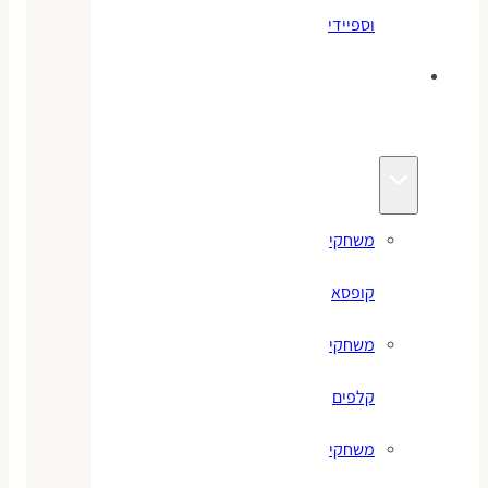
וספיידי
משחקים
לילדים
משחקי
קופסא
משחקי
קלפים
משחקי