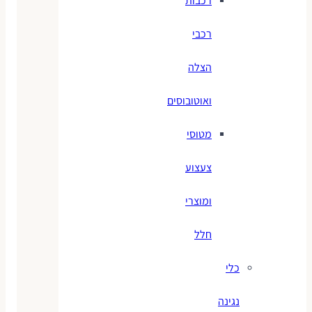
רכבות
רכבי
הצלה
ואוטובוסים
מטוסי
צעצוע
ומוצרי
חלל
כלי
נגינה