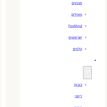
מגנטים
פאזלים
FoxMind
ישראטויס
קלפים
בובות
בובות
דיסני