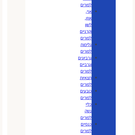
לפורים
אף,
אוזן,
לשון
וקרניים
לפורים
גלימות
לפורים
גרביונים
וגרביים
לפורים
חצאיות
לפורים
כובעים
לפורים
כליי
נשק
לפורים
כנפיים
לפורים