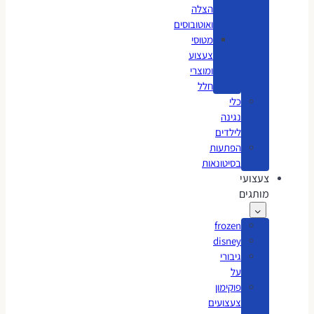
הצלה
ואוטובוסים
מטוסי
צעצוע
ומוצרי
חלל
כלי
נגינה
לילדים
הפתעות
בסיטונאות
צעצועי
מותגים
frozen
disney
גיבורי
על
פוקימון
צעצועים