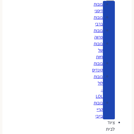
בובות
דיסני
בובות
ברבי
בובות
פרווה
בובות
של
חיות
בובות
קינדיס
בובות
לול
–
LOL
בובות
קריי
בייבי
ציוד
לבית