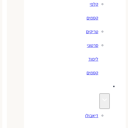
קלפי
קסמים
טריקים
סרטוני
לימוד
קסמים
ג׳אגלינג
דיאבולו