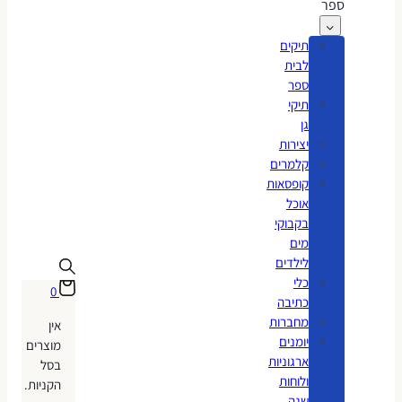
ספר
תיקים
לבית
ספר
תיקי
גן
יצירות
קלמרים
קופסאות
אוכל
בקבוקי
מים
לילדים
כלי
0
כתיבה
מחברות
אין
יומנים
מוצרים
ארגוניות
בסל
ולוחות
הקניות.
שנה