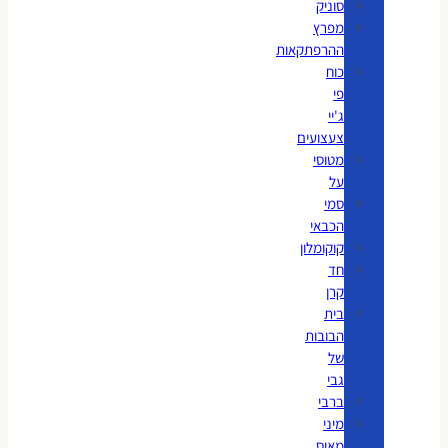
סוניק
מפרץ
ההרפתקאות
כוח
פי
ג'יי
צעצועים
מטוסי
על
סמי
הכבאי
קוקומלון
חד
קרן
בית
הבובות
של
גבי
ברבי
מיני
מאוס