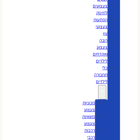
צעצועים
לתינוק
הפתעות
צעצועי
עץ
רובה
צעצוע
ואקדחים
לילדים
כלי
תחבורה
לילדים
מכוניות
צעצוע
משאיות
צעצוע
רכבות
רכבי