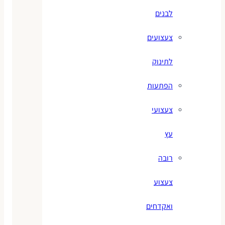
לבנים
צעצועים
לתינוק
הפתעות
צעצועי
עץ
רובה
צעצוע
ואקדחים