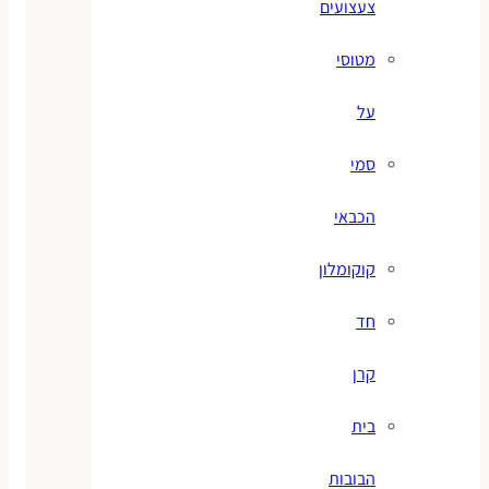
צעצועים
מטוסי
על
סמי
הכבאי
קוקומלון
חד
קרן
בית
הבובות