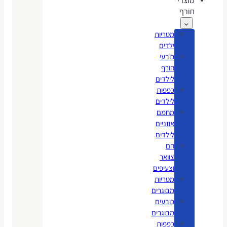
מוצרי
חורף
מטריות
ילדים
כובעי
חורף
לילדים
כפפות
לילדים
מחמם
אוזניים
לילדים
חם
צוואר
וצעיפים
מטריות
מבוגרים
כובעים
מבוגרים
כפפות