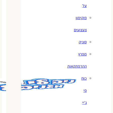
על
פוקימון
צעצועים
סוניק
מפרץ
ההרפתקאות
כוח
פי
ג'יי