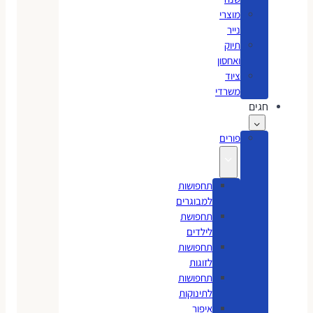
מוצרי
נייר
תיוק
ואחסון
ציוד
משרדי
חגים
פורים
תחפושות
למבוגרים
תחפושת
לילדים
תחפושות
לזוגות
תחפושות
לתינוקות
איפור