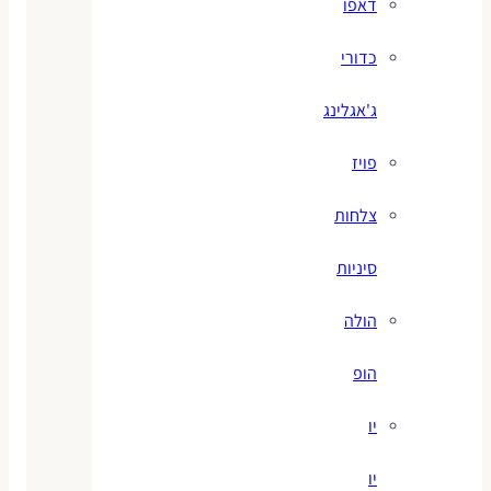
דאפו
כדורי
ג'אגלינג
פויז
צלחות
סיניות
הולה
הופ
יו
יו