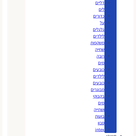
דליים
לים
כדורים
על
גלגלים
לילדים
משקפות
שחייה
רובה
מים
כובעים
לילדים
כובעים
מבוגרים
בקבוקי
מים
ושתייה
בועות
סבון
intex