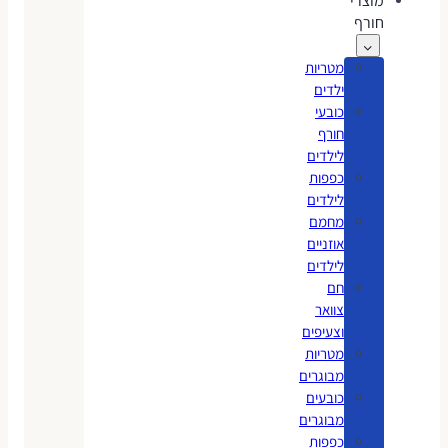
מוצרי
חורף
מטריות
ילדים
כובעי
חורף
לילדים
כפפות
לילדים
מחמם
אוזניים
לילדים
חם
צוואר
וצעיפים
מטריות
מבוגרים
כובעים
מבוגרים
כפפות