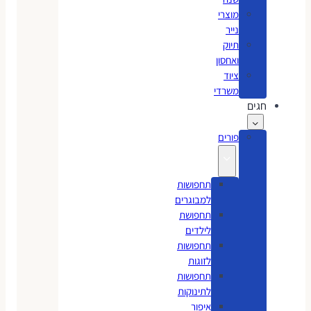
מוצרי
נייר
תיוק
ואחסון
ציוד
משרדי
חגים
פורים
תחפושות
למבוגרים
תחפושת
לילדים
תחפושות
לזוגות
תחפושות
לתינוקות
איפור