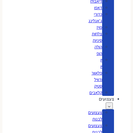
דיאבולו
דאפו
כדורי
ג'אגלינג
פויז
צלחות
סיניות
הולה
הופ
יו
יו
פלאוור
ודוויל
סטיק
קלאבים
צעצועים
צעצועים
לבנות
צעצועים
לבנים