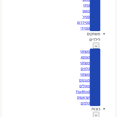
ומיקי
מאוס
סטיץ'
ספיידרמן
וספיידי
משחקים
לילדים
משחקי
קופסא
משחקי
קלפים
משחקי
מגנטים
פאזלים
FoxMind
ישראטויס
קלפים
בובות