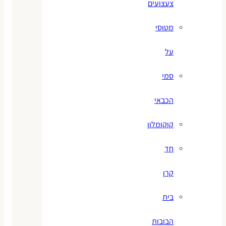
צעצועים
מטוסי
על
סמי
הכבאי
קוקומלון
חד
קרן
בית
הבובות