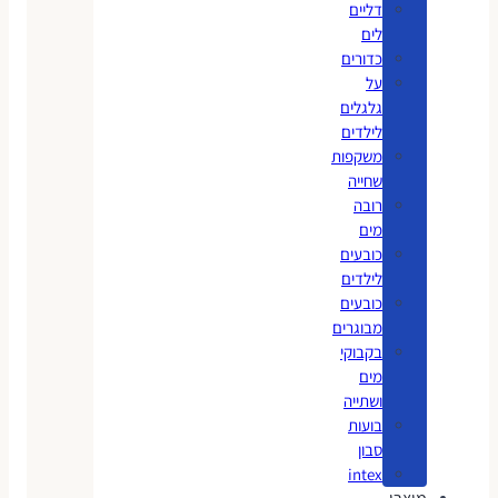
דליים
לים
כדורים
על
גלגלים
לילדים
משקפות
שחייה
רובה
מים
כובעים
לילדים
כובעים
מבוגרים
בקבוקי
מים
ושתייה
בועות
סבון
intex