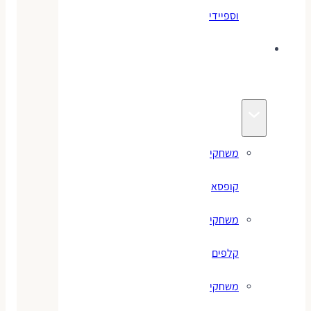
וספיידי
משחקים
לילדים
משחקי
קופסא
משחקי
קלפים
משחקי