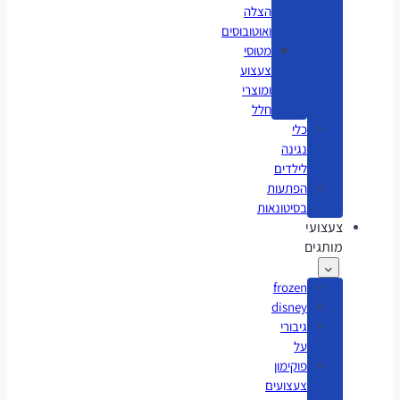
הצלה
ואוטובוסים
מטוסי
צעצוע
ומוצרי
חלל
כלי
נגינה
לילדים
הפתעות
בסיטונאות
צעצועי
מותגים
frozen
disney
גיבורי
על
פוקימון
צעצועים