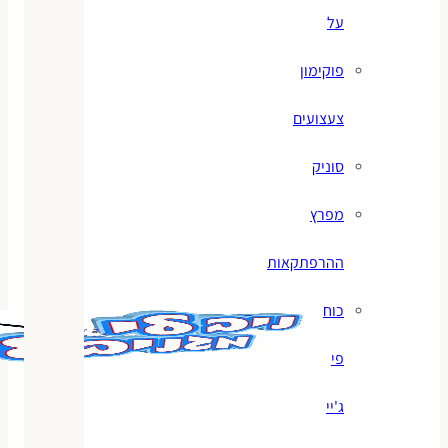
על
פוקימון
צעצועים
סוניק
מפרץ
ההרפתקאות
כוח
פי
ג'יי