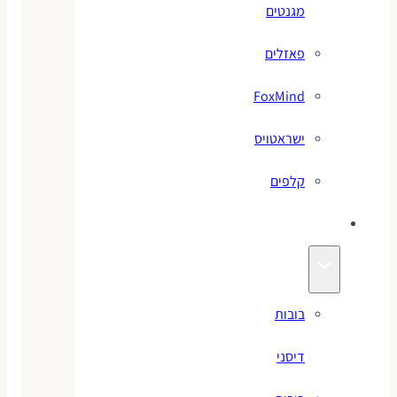
מגנטים
פאזלים
FoxMind
ישראטויס
קלפים
בובות
בובות
דיסני