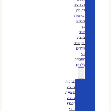
צעצועים
לתינוק
הפתעות
צעצועי
עץ
רובה
צעצוע
ואקדחים
לילדים
כלי
תחבורה
לילדים
מכוניות
צעצוע
משאיות
צעצוע
רכבות
רכבי