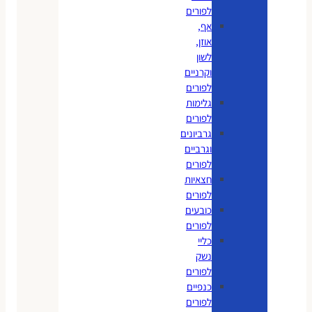
לפורים
אף,
אוזן,
לשון
וקרניים
לפורים
גלימות
לפורים
גרביונים
וגרביים
לפורים
חצאיות
לפורים
כובעים
לפורים
כליי
נשק
לפורים
כנפיים
לפורים