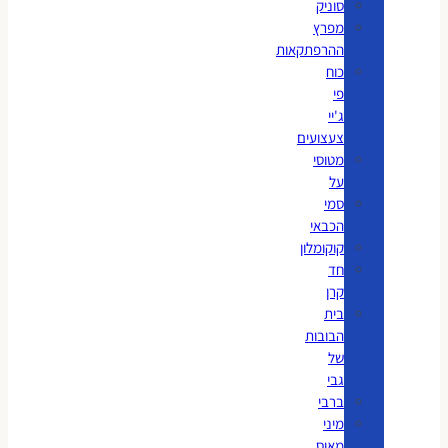
סוניק
מפרץ
ההרפתקאות
כוח
פי
ג'יי
צעצועים
מטוסי
על
סמי
הכבאי
קוקומלון
חד
קרן
בית
הבובות
של
גבי
ברבי
מיני
מאוס