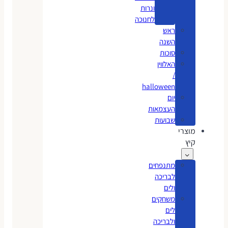
ונרות
לחנוכה
ראש
השנה
סוכות
האלווין
/
halloween
יום
העצמאות
שבועות
מוצרי
קיץ
מתנפחים
לבריכה
ולים
משחקים
לים
ולבריכה