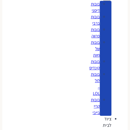
בובות
דיסני
בובות
ברבי
בובות
פרווה
בובות
של
חיות
בובות
קינדיס
בובות
לול
–
LOL
בובות
קריי
בייבי
ציוד
לבית