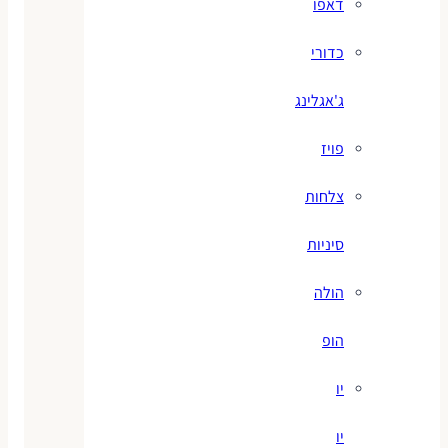
דאפו
כדורי
ג'אגלינג
פויז
צלחות
סיניות
הולה
הופ
יו
יו