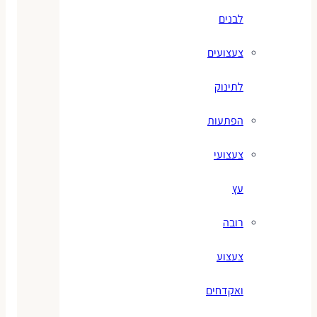
לבנים
צעצועים
לתינוק
הפתעות
צעצועי
עץ
רובה
צעצוע
ואקדחים