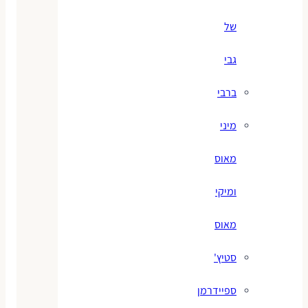
של
גבי
ברבי
מיני
מאוס
ומיקי
מאוס
סטיץ'
ספיידרמן