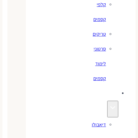
קלפי
קסמים
טריקים
סרטוני
לימוד
קסמים
ג׳אגלינג
דיאבולו