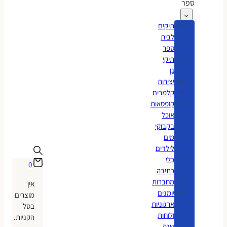
ספר
תיקים
לבית
ספר
תיקי
גן
יצירות
קלמרים
קופסאות
אוכל
בקבוקי
מים
לילדים
כלי
0
כתיבה
מחברות
אין
יומנים
מוצרים
ארגוניות
בסל
ולוחות
הקניות.
שנה