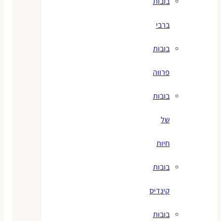
בובות
ברבי
בובות
פרווה
בובות
של
חיות
בובות
קינדיס
בובות