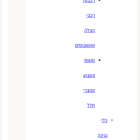
רכבות
רכבי
הצלה
ואוטובוסים
מטוסי
צעצוע
ומוצרי
חלל
כלי
נגינה