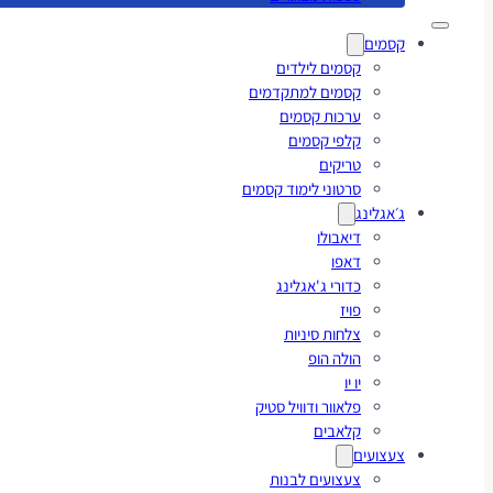
קסמים
קסמים לילדים
קסמים למתקדמים
ערכות קסמים
קלפי קסמים
טריקים
סרטוני לימוד קסמים
ג׳אגלינג
דיאבולו
דאפו
כדורי ג'אגלינג
פויז
צלחות סיניות
הולה הופ
יו יו
פלאוור ודוויל סטיק
קלאבים
צעצועים
צעצועים לבנות