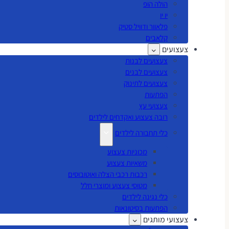
הולה הופ
יו יו
פלאוור ודוויל סטיק
קלאבים
צעצועים
צעצועים לבנות
צעצועים לבנים
צעצועים לתינוק
הפתעות
צעצועי עץ
רובה צעצוע ואקדחים לילדים
כלי תחבורה לילדים
מכוניות צעצוע
משאיות צעצוע
רכבות רכבי הצלה ואוטובוסים
מטוסי צעצוע ומוצרי חלל
כלי נגינה לילדים
הפתעות בסיטונאות
צעצועי מותגים