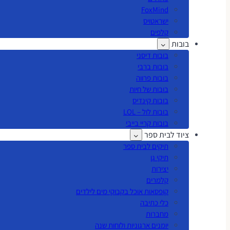
FoxMind
ישראטויס
קלפים
בובות
בובות דיסני
בובות ברבי
בובות פרווה
בובות של חיות
בובות קינדיס
בובות לול – LOL
בובות קריי בייבי
ציוד לבית ספר
תיקים לבית ספר
תיקי גן
יצירות
קלמרים
קופסאות אוכל בקבוקי מים לילדים
כלי כתיבה
מחברות
יומנים ארגוניות ולוחות שנה