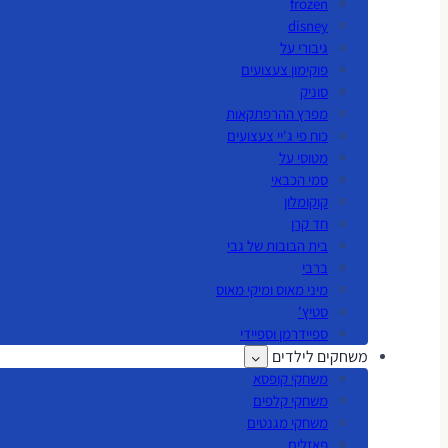
frozen
disney
גיבורי על
פוקימון צעצועים
סוניק
מפרץ ההרפתקאות
כוח פי ג'יי צעצועים
מטוסי על
סמי הכבאי
קוקומלון
חד קרן
בית הבובות של גבי
ברבי
מיני מאוס ומיקי מאוס
סטיץ'
ספיידרמן וספיידי
משחקים לילדים
משחקי קופסא
משחקי קלפים
משחקי מגנטים
פאזלים