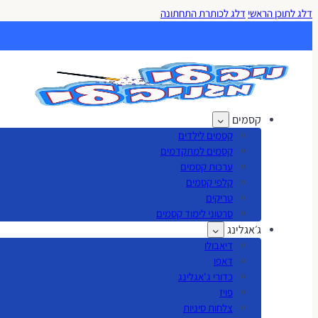
דלג לתוכן הראשי
דלג לכותרת התחתונה
קסמים
קסמים לילדים
קסמים למתקדמים
ערכות קסמים
קלפי קסמים
טריקים
סרטוני לימוד קסמים
ג׳אגלינג
דיאבולו
דאפו
כדורי ג'אגלינג
פויז
צלחות סיניות