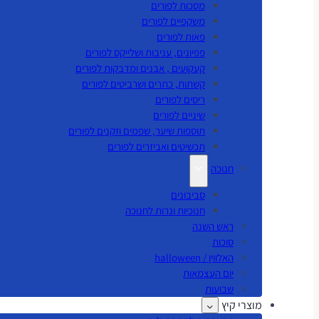
מסכות לפורים
משקפיים לפורים
פאות לפורים
פפיונים, עניבות ושלייקס לפורים
קעקועים , אבנים ומדבקות לפורים
קשתות, כתרים ושרביטים לפורים
ריסים לפורים
שיניים לפורים
תוספות שיער, שפמים וזקנים לפורים
תכשיטים ואביזרים לפורים
חנוכה
סביבונים
חנוכיות ונרות לחנוכה
ראש השנה
סוכות
האלווין / halloween
יום העצמאות
שבועות
מוצרי קיץ