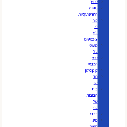
סוניק
מפרץ
ההרפתקאות
כוח
פי
ג'יי
צעצועים
מטוסי
על
סמי
הכבאי
קוקומלון
חד
קרן
בית
הבובות
של
גבי
ברבי
מיני
מאוס