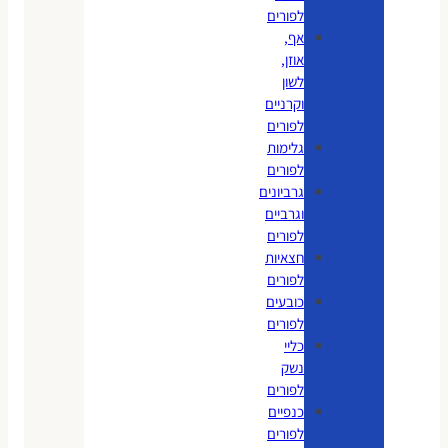
לפורים
אף,
אוזן,
לשון
וקרניים
לפורים
גלימות
לפורים
גרביונים
וגרביים
לפורים
חצאיות
לפורים
כובעים
לפורים
כליי
נשק
לפורים
כנפיים
לפורים