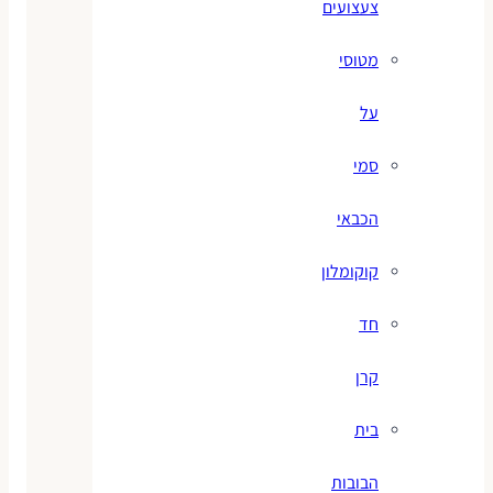
צעצועים
מטוסי
על
סמי
הכבאי
קוקומלון
חד
קרן
בית
הבובות