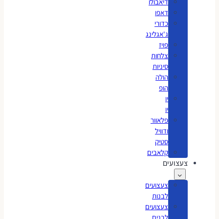
דיאבולו
דאפו
כדורי
ג'אגלינג
פויז
צלחות
סיניות
הולה
הופ
יו
יו
פלאוור
ודוויל
סטיק
קלאבים
צעצועים
צעצועים
לבנות
צעצועים
לבנים