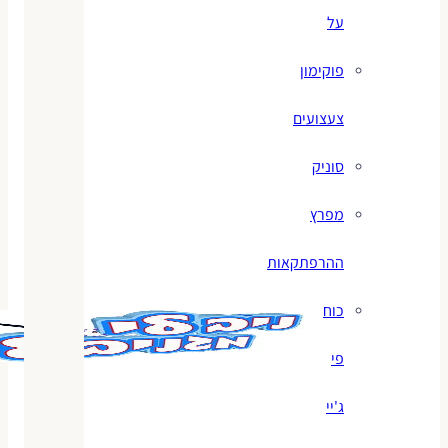
על
פוקימון
צעצועים
סוניק
מפרץ
ההרפתקאות
כוח
פי
ג'יי