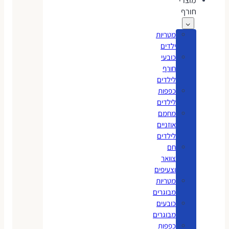
מוצרי
חורף
מטריות
ילדים
כובעי
חורף
לילדים
כפפות
לילדים
מחמם
אוזניים
לילדים
חם
צוואר
וצעיפים
מטריות
מבוגרים
כובעים
מבוגרים
כפפות