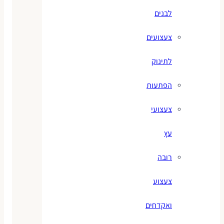
לבנים
צעצועים
לתינוק
הפתעות
צעצועי
עץ
רובה
צעצוע
ואקדחים