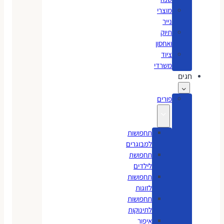
מוצרי
נייר
תיוק
ואחסון
ציוד
משרדי
חגים
פורים
תחפושות
למבוגרים
תחפושת
לילדים
תחפושות
לזוגות
תחפושות
לתינוקות
איפור