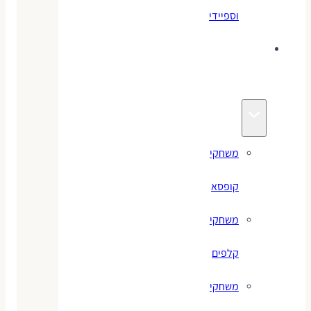
וספיידי
משחקים
לילדים
משחקי
קופסא
משחקי
קלפים
משחקי