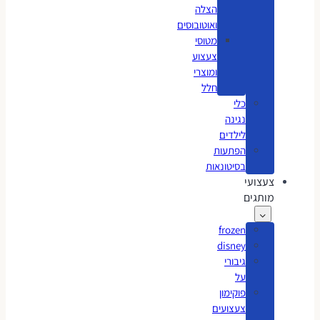
הצלה
ואוטובוסים
מטוסי
צעצוע
ומוצרי
חלל
כלי
נגינה
לילדים
הפתעות
בסיטונאות
צעצועי
מותגים
frozen
disney
גיבורי
על
פוקימון
צעצועים