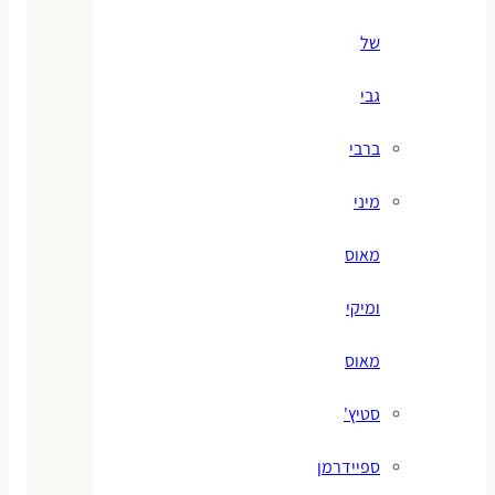
של
גבי
ברבי
מיני
מאוס
ומיקי
מאוס
סטיץ'
ספיידרמן