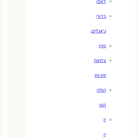
דאפו
כדורי
ג'אגלינג
פויז
צלחות
סיניות
הולה
הופ
יו
יו