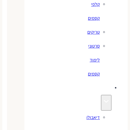
קלפי
קסמים
טריקים
סרטוני
לימוד
קסמים
ג׳אגלינג
דיאבולו