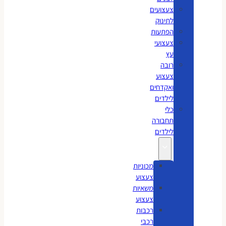
צעצועים
לתינוק
הפתעות
צעצועי
עץ
רובה
צעצוע
ואקדחים
לילדים
כלי
תחבורה
לילדים
מכוניות
צעצוע
משאיות
צעצוע
רכבות
רכבי