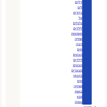
דליים
לים
כדורים
על
גלגלים
לילדים
משקפות
שחייה
רובה
מים
כובעים
לילדים
כובעים
מבוגרים
בקבוקי
מים
ושתייה
בועות
סבון
intex