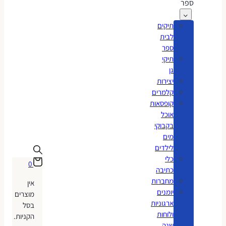
ספר
תיקים
לבית
ספר
תיקי
גן
יצירות
קלמרים
קופסאות
אוכל
בקבוקי
מים
לילדים
כלי
0
כתיבה
מחברות
אין
יומנים
מוצרים
ארגוניות
בסל
ולוחות
הקניות.
שנה