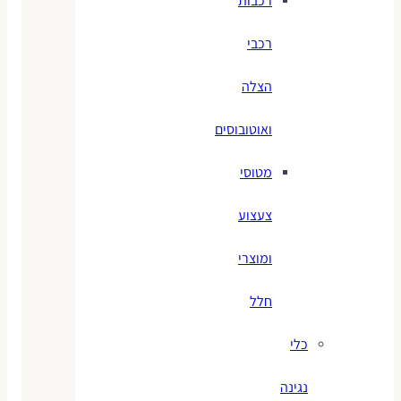
רכבות
רכבי
הצלה
ואוטובוסים
מטוסי
צעצוע
ומוצרי
חלל
כלי
נגינה