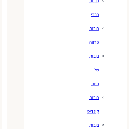
בובות
ברבי
בובות
פרווה
בובות
של
חיות
בובות
קינדיס
בובות