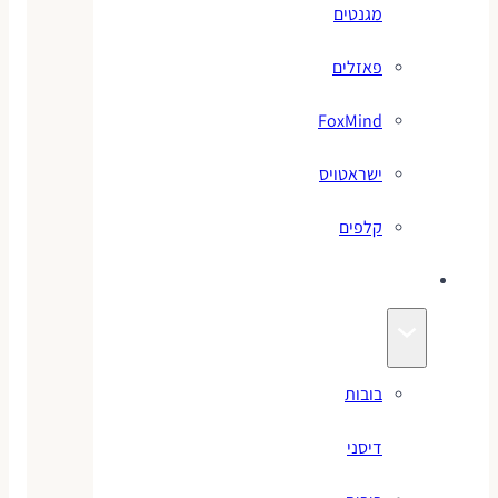
מגנטים
פאזלים
FoxMind
ישראטויס
קלפים
בובות
בובות
דיסני