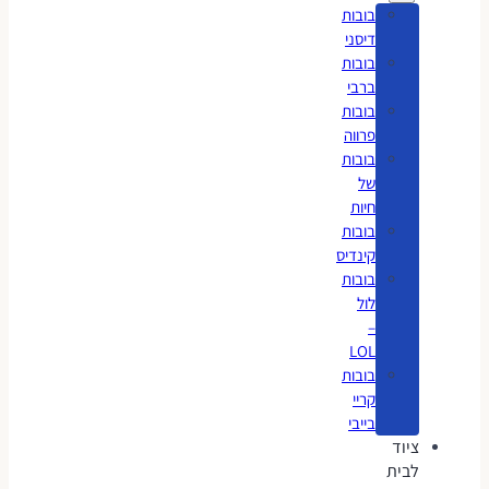
בובות
דיסני
בובות
ברבי
בובות
פרווה
בובות
של
חיות
בובות
קינדיס
בובות
לול
–
LOL
בובות
קריי
בייבי
ציוד
לבית