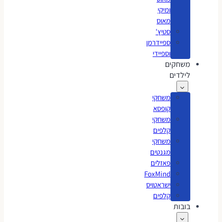
ומיקי
מאוס
סטיץ'
ספיידרמן
וספיידי
משחקים
לילדים
משחקי
קופסא
משחקי
קלפים
משחקי
מגנטים
פאזלים
FoxMind
ישראטויס
קלפים
בובות