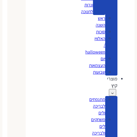
ונרות
לחנוכה
ראש
השנה
סוכות
האלווין
/
halloween
יום
העצמאות
שבועות
מוצרי
קיץ
מתנפחים
לבריכה
ולים
משחקים
לים
ולבריכה