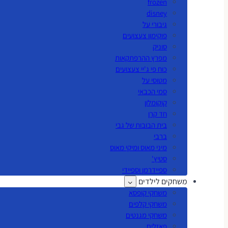
frozen
disney
גיבורי על
פוקימון צעצועים
סוניק
מפרץ ההרפתקאות
כוח פי ג'יי צעצועים
מטוסי על
סמי הכבאי
קוקומלון
חד קרן
בית הבובות של גבי
ברבי
מיני מאוס ומיקי מאוס
סטיץ'
ספיידרמן וספיידי
משחקים לילדים
משחקי קופסא
משחקי קלפים
משחקי מגנטים
פאזלים