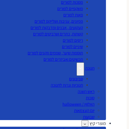
מסכות לפורים
משקפיים לפורים
פאות לפורים
פפיונים, עניבות ושלייקס לפורים
קעקועים , אבנים ומדבקות לפורים
קשתות, כתרים ושרביטים לפורים
ריסים לפורים
שיניים לפורים
תוספות שיער, שפמים וזקנים לפורים
תכשיטים ואביזרים לפורים
חנוכה
סביבונים
חנוכיות ונרות לחנוכה
ראש השנה
סוכות
האלווין / halloween
יום העצמאות
שבועות
מוצרי קיץ