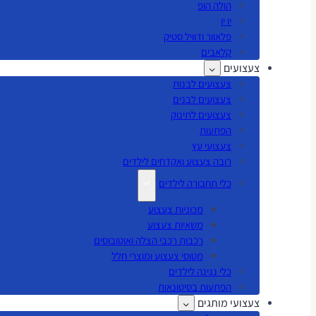
הולה הופ
יו יו
פלאוור ודוויל סטיק
קלאבים
צעצועים
צעצועים לבנות
צעצועים לבנים
צעצועים לתינוק
הפתעות
צעצועי עץ
רובה צעצוע ואקדחים לילדים
כלי תחבורה לילדים
מכוניות צעצוע
משאיות צעצוע
רכבות רכבי הצלה ואוטובוסים
מטוסי צעצוע ומוצרי חלל
כלי נגינה לילדים
הפתעות בסיטונאות
צעצועי מותגים