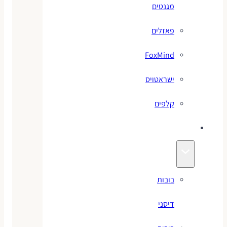
מגנטים
פאזלים
FoxMind
ישראטויס
קלפים
בובות
בובות
דיסני