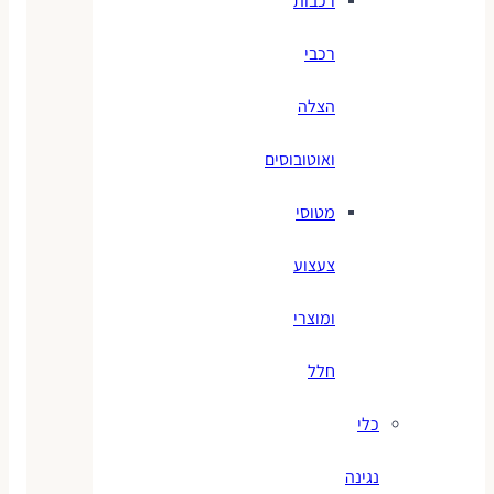
רכבות
רכבי
הצלה
ואוטובוסים
מטוסי
צעצוע
ומוצרי
חלל
כלי
נגינה