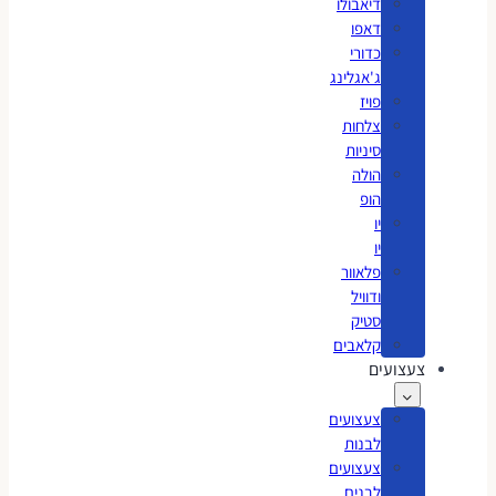
דיאבולו
דאפו
כדורי
ג'אגלינג
פויז
צלחות
סיניות
הולה
הופ
יו
יו
פלאוור
ודוויל
סטיק
קלאבים
צעצועים
צעצועים
לבנות
צעצועים
לבנים