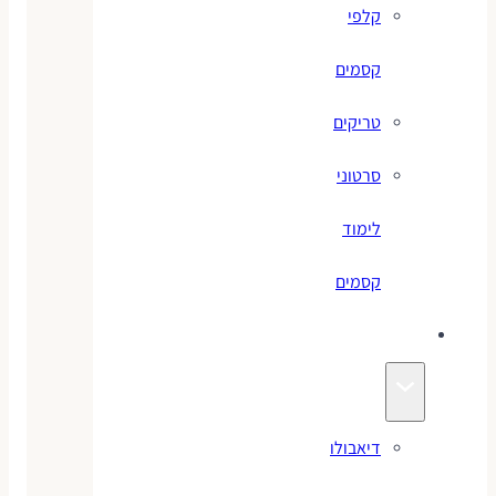
קלפי
קסמים
טריקים
סרטוני
לימוד
קסמים
ג׳אגלינג
דיאבולו