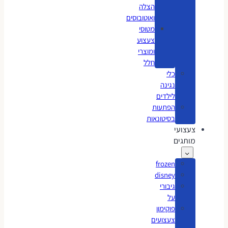
הצלה
ואוטובוסים
מטוסי
צעצוע
ומוצרי
חלל
כלי
נגינה
לילדים
הפתעות
בסיטונאות
צעצועי
מותגים
frozen
disney
גיבורי
על
פוקימון
צעצועים