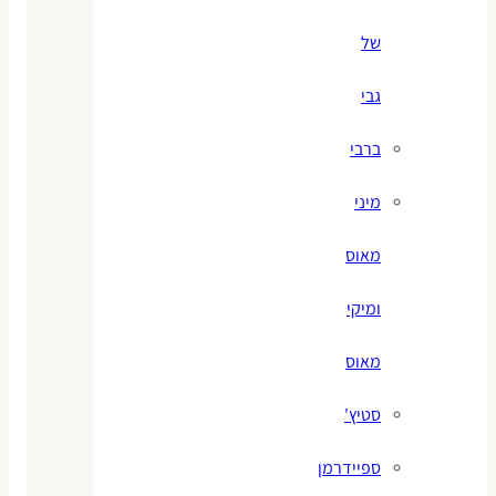
של
גבי
ברבי
מיני
מאוס
ומיקי
מאוס
סטיץ'
ספיידרמן