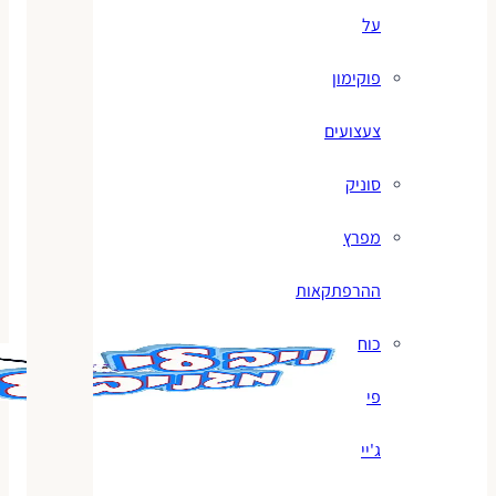
על
פוקימון
צעצועים
סוניק
מפרץ
ההרפתקאות
כוח
פי
ג'יי