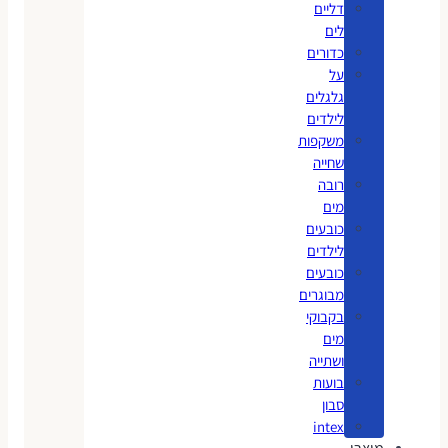
דליים
לים
כדורים
על
גלגלים
לילדים
משקפות
שחייה
רובה
מים
כובעים
לילדים
כובעים
מבוגרים
בקבוקי
מים
ושתייה
בועות
סבון
intex