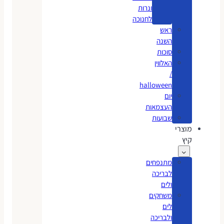
ונרות
לחנוכה
ראש
השנה
סוכות
האלווין
/
halloween
יום
העצמאות
שבועות
מוצרי
קיץ
מתנפחים
לבריכה
ולים
משחקים
לים
ולבריכה