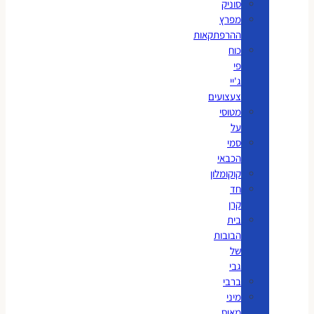
סוניק
מפרץ
ההרפתקאות
כוח
פי
ג'יי
צעצועים
מטוסי
על
סמי
הכבאי
קוקומלון
חד
קרן
בית
הבובות
של
גבי
ברבי
מיני
מאוס