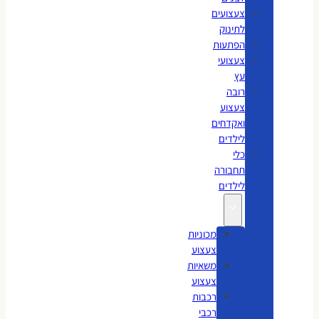
צעצועים
לתינוק
הפתעות
צעצועי
עץ
רובה
צעצוע
ואקדחים
לילדים
כלי
תחבורה
לילדים
מכוניות
צעצוע
משאיות
צעצוע
רכבות
רכבי