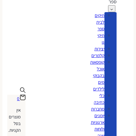
ספר
תיקים
לבית
ספר
תיקי
גן
יצירות
קלמרים
קופסאות
אוכל
בקבוקי
מים
לילדים
כלי
0
כתיבה
מחברות
אין
יומנים
מוצרים
ארגוניות
בסל
ולוחות
הקניות.
שנה