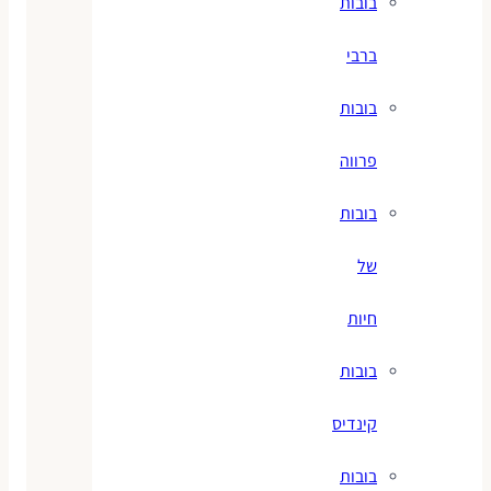
בובות
ברבי
בובות
פרווה
בובות
של
חיות
בובות
קינדיס
בובות