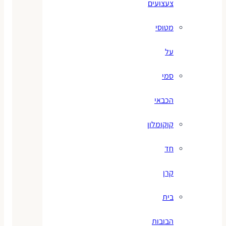
צעצועים
מטוסי
על
סמי
הכבאי
קוקומלון
חד
קרן
בית
הבובות