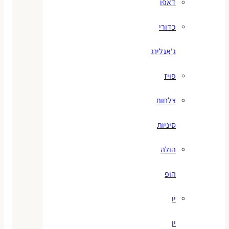
דאפו
כדורי
ג'אגלינג
פויז
צלחות
סיניות
הולה
הופ
יו
יו