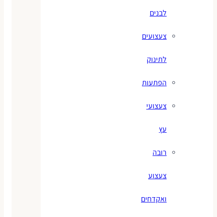
לבנים
צעצועים
לתינוק
הפתעות
צעצועי
עץ
רובה
צעצוע
ואקדחים