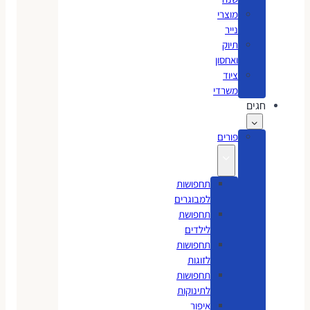
מוצרי
נייר
תיוק
ואחסון
ציוד
משרדי
חגים
פורים
תחפושות
למבוגרים
תחפושת
לילדים
תחפושות
לזוגות
תחפושות
לתינוקות
איפור