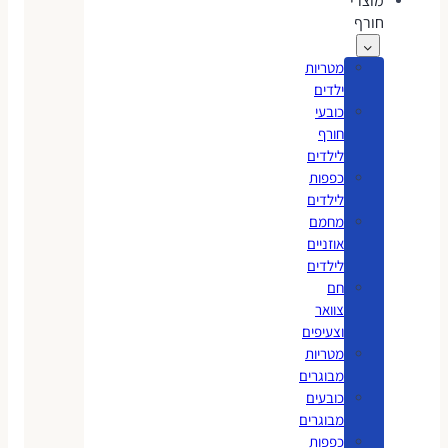
מוצרי
חורף
מטריות
ילדים
כובעי
חורף
לילדים
כפפות
לילדים
מחמם
אוזניים
לילדים
חם
צוואר
וצעיפים
מטריות
מבוגרים
כובעים
מבוגרים
כפפות