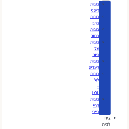
בובות
דיסני
בובות
ברבי
בובות
פרווה
בובות
של
חיות
בובות
קינדיס
בובות
לול
–
LOL
בובות
קריי
בייבי
ציוד
לבית