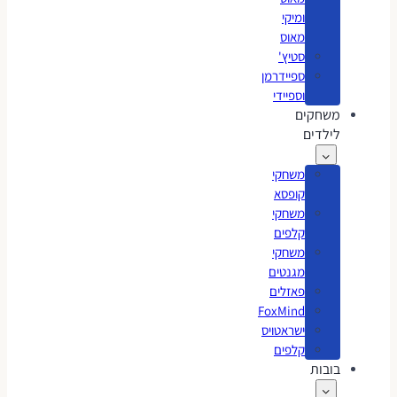
ומיקי
מאוס
סטיץ'
ספיידרמן
וספיידי
משחקים
לילדים
משחקי
קופסא
משחקי
קלפים
משחקי
מגנטים
פאזלים
FoxMind
ישראטויס
קלפים
בובות