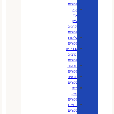
לפורים
אף,
אוזן,
לשון
וקרניים
לפורים
גלימות
לפורים
גרביונים
וגרביים
לפורים
חצאיות
לפורים
כובעים
לפורים
כליי
נשק
לפורים
כנפיים
לפורים