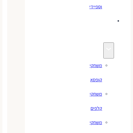
וספיידי
משחקים
לילדים
משחקי
קופסא
משחקי
קלפים
משחקי