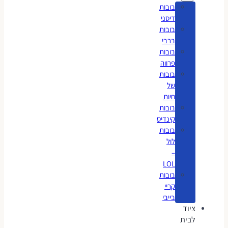
בובות
דיסני
בובות
ברבי
בובות
פרווה
בובות
של
חיות
בובות
קינדיס
בובות
לול
–
LOL
בובות
קריי
בייבי
ציוד
לבית