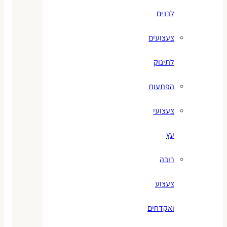
לבנים
צעצועים
לתינוק
הפתעות
צעצועי
עץ
רובה
צעצוע
ואקדחים