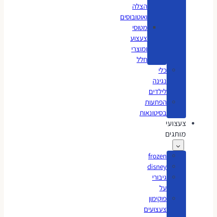
הצלה
ואוטובוסים
מטוסי
צעצוע
ומוצרי
חלל
כלי
נגינה
לילדים
הפתעות
בסיטונאות
צעצועי
מותגים
frozen
disney
גיבורי
על
פוקימון
צעצועים