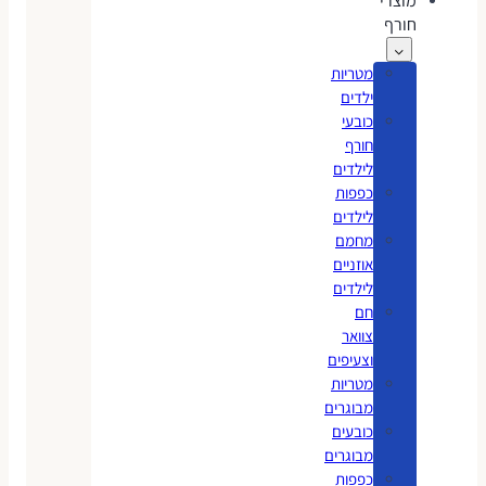
מוצרי
חורף
מטריות
ילדים
כובעי
חורף
לילדים
כפפות
לילדים
מחמם
אוזניים
לילדים
חם
צוואר
וצעיפים
מטריות
מבוגרים
כובעים
מבוגרים
כפפות