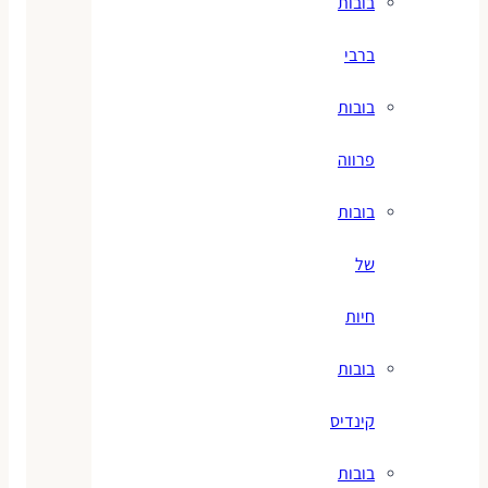
בובות
ברבי
בובות
פרווה
בובות
של
חיות
בובות
קינדיס
בובות