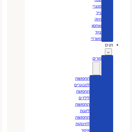
מוצרי
נייר
תיוק
ואחסון
ציוד
משרדי
חגים
פורים
תחפושות
למבוגרים
תחפושת
לילדים
תחפושות
לזוגות
תחפושות
לתינוקות
איפור