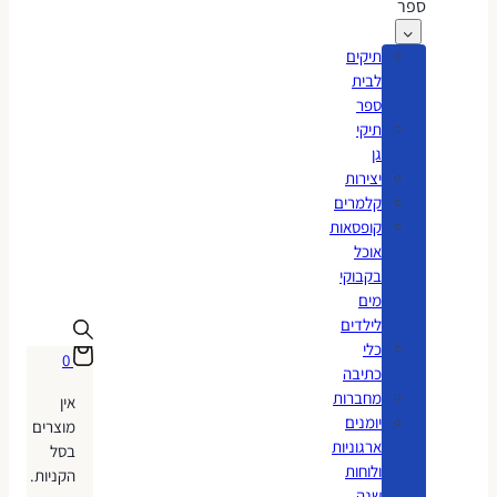
ספר
תיקים
לבית
ספר
תיקי
גן
יצירות
קלמרים
קופסאות
אוכל
בקבוקי
מים
לילדים
כלי
0
כתיבה
מחברות
אין
יומנים
מוצרים
ארגוניות
בסל
ולוחות
הקניות.
שנה