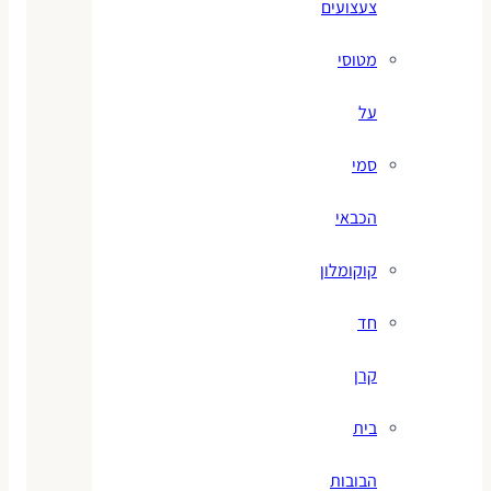
צעצועים
מטוסי
על
סמי
הכבאי
קוקומלון
חד
קרן
בית
הבובות