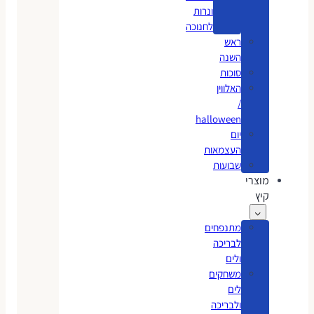
ונרות
לחנוכה
ראש
השנה
סוכות
האלווין
/
halloween
יום
העצמאות
שבועות
מוצרי
קיץ
מתנפחים
לבריכה
ולים
משחקים
לים
ולבריכה