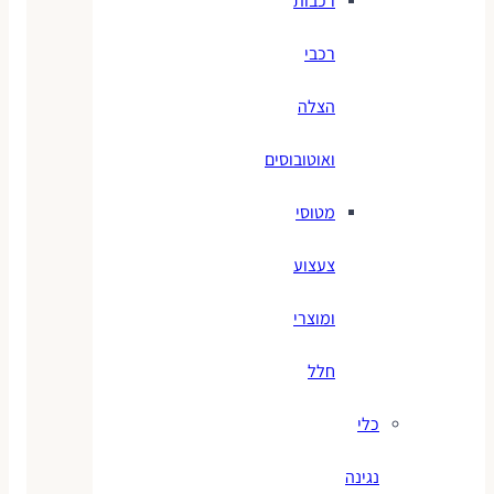
רכבות
רכבי
הצלה
ואוטובוסים
מטוסי
צעצוע
ומוצרי
חלל
כלי
נגינה