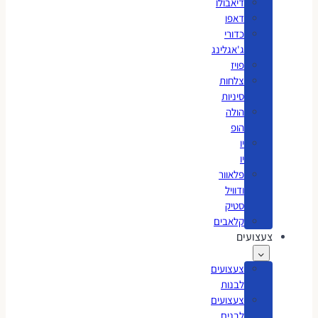
דיאבולו
דאפו
כדורי
ג'אגלינג
פויז
צלחות
סיניות
הולה
הופ
יו
יו
פלאוור
ודוויל
סטיק
קלאבים
צעצועים
צעצועים
לבנות
צעצועים
לבנים