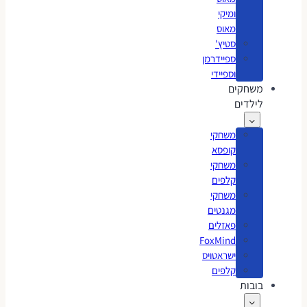
ומיקי
מאוס
סטיץ'
ספיידרמן
וספיידי
משחקים
לילדים
משחקי
קופסא
משחקי
קלפים
משחקי
מגנטים
פאזלים
FoxMind
ישראטויס
קלפים
בובות