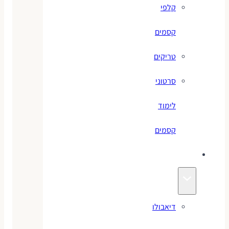
קלפי
קסמים
טריקים
סרטוני
לימוד
קסמים
ג׳אגלינג
דיאבולו