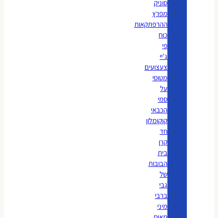
סוניק
מפרץ
ההרפתקאות
כוח
פי
ג'יי
צעצועים
מטוסי
על
סמי
הכבאי
קוקומלון
חד
קרן
בית
הבובות
של
גבי
ברבי
מיני
מאוס