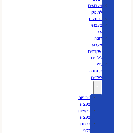
צעצועים
לתינוק
הפתעות
צעצועי
עץ
רובה
צעצוע
ואקדחים
לילדים
כלי
תחבורה
לילדים
מכוניות
צעצוע
משאיות
צעצוע
רכבות
רכבי