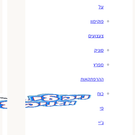
על
פוקימון
צעצועים
סוניק
מפרץ
ההרפתקאות
כוח
פי
ג'יי