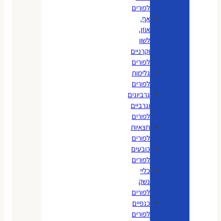
לפורים
אף,
אוזן,
לשון
וקרניים
לפורים
גלימות
לפורים
גרביונים
וגרביים
לפורים
חצאיות
לפורים
כובעים
לפורים
כליי
נשק
לפורים
כנפיים
לפורים