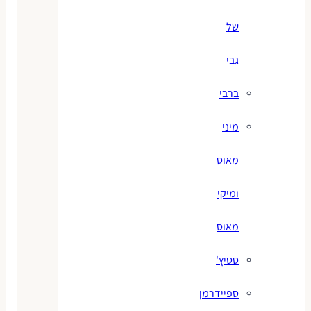
של
גבי
ברבי
מיני
מאוס
ומיקי
מאוס
סטיץ'
ספיידרמן