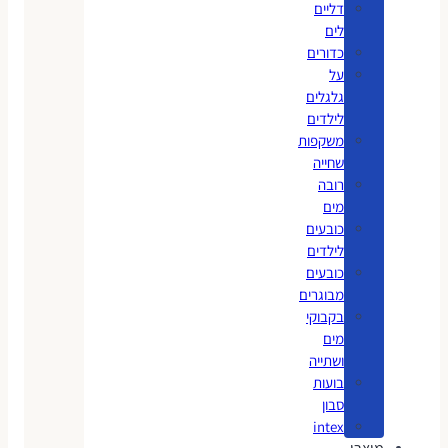
דליים
לים
כדורים
על
גלגלים
לילדים
משקפות
שחייה
רובה
מים
כובעים
לילדים
כובעים
מבוגרים
בקבוקי
מים
ושתייה
בועות
סבון
intex