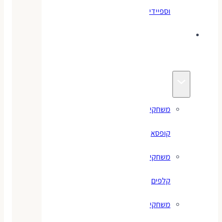
וספיידי
משחקים
לילדים
משחקי
קופסא
משחקי
קלפים
משחקי