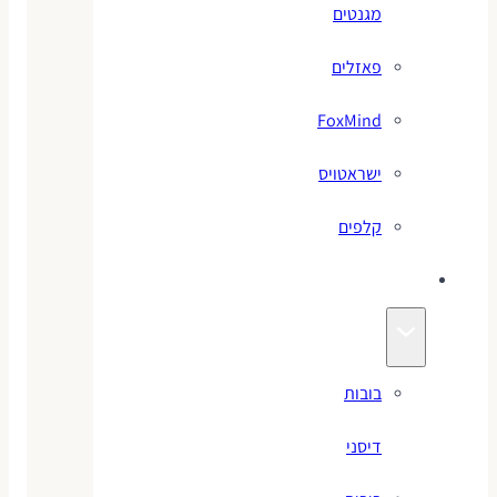
מגנטים
פאזלים
FoxMind
ישראטויס
קלפים
בובות
בובות
דיסני