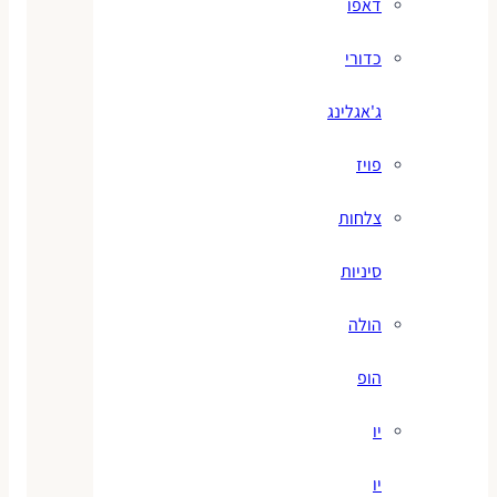
דאפו
כדורי
ג'אגלינג
פויז
צלחות
סיניות
הולה
הופ
יו
יו