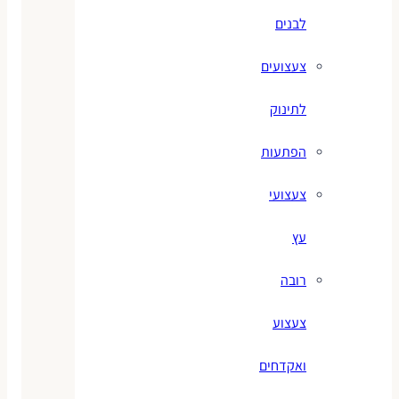
לבנים
צעצועים
לתינוק
הפתעות
צעצועי
עץ
רובה
צעצוע
ואקדחים