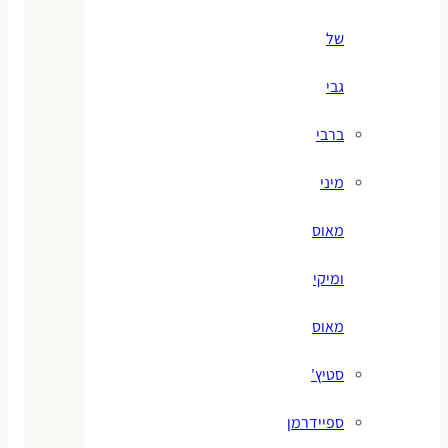
של
גבי
ברבי
מיני
מאוס
ומיקי
מאוס
סטיץ'
ספיידרמן