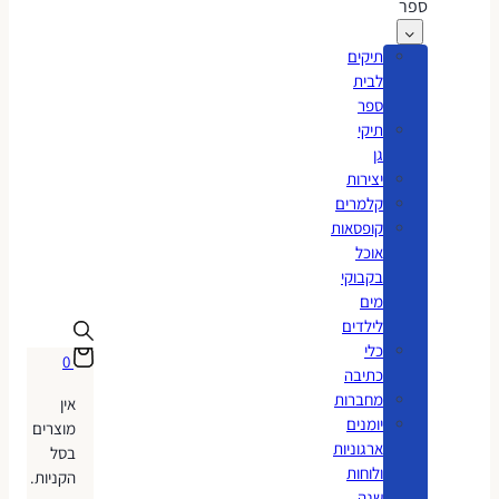
ספר
תיקים
לבית
ספר
תיקי
גן
יצירות
קלמרים
קופסאות
אוכל
בקבוקי
מים
לילדים
כלי
0
כתיבה
מחברות
אין
יומנים
מוצרים
ארגוניות
בסל
ולוחות
הקניות.
שנה