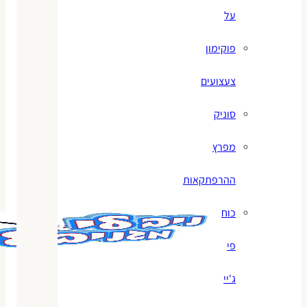
על
פוקימון
צעצועים
סוניק
מפרץ
ההרפתקאות
כוח
פי
ג'יי