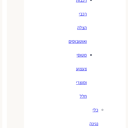
רכבות
רכבי
הצלה
ואוטובוסים
מטוסי
צעצוע
ומוצרי
חלל
כלי
נגינה