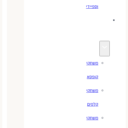
וספיידי
משחקים
לילדים
משחקי
קופסא
משחקי
קלפים
משחקי