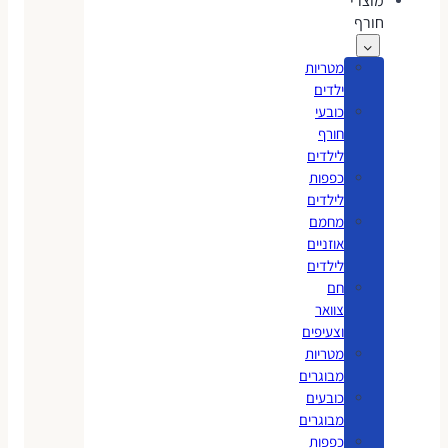
מוצרי
חורף
מטריות
ילדים
כובעי
חורף
לילדים
כפפות
לילדים
מחמם
אוזניים
לילדים
חם
צוואר
וצעיפים
מטריות
מבוגרים
כובעים
מבוגרים
כפפות