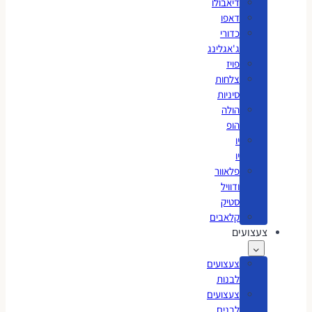
דיאבולו
דאפו
כדורי
ג'אגלינג
פויז
צלחות
סיניות
הולה
הופ
יו
יו
פלאוור
ודוויל
סטיק
קלאבים
צעצועים
צעצועים
לבנות
צעצועים
לבנים