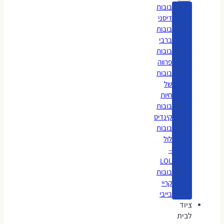
בובות
דיסני
בובות
ברבי
בובות
פרווה
בובות
של
חיות
בובות
קינדיס
בובות
לול
–
LOL
בובות
קריי
בייבי
ציוד
לבית