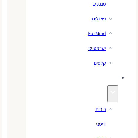
מגנטים
פאזלים
FoxMind
ישראטויס
קלפים
בובות
בובות
דיסני