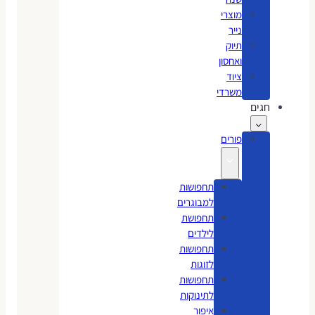
מוצרי
נייר
תיוק
ואחסון
ציוד
משרדי
חגים
פורים
תחפושות
למבוגרים
תחפושת
לילדים
תחפושות
לזוגות
תחפושות
לתינוקות
איפור