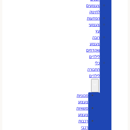
צעצועים
לתינוק
הפתעות
צעצועי
עץ
רובה
צעצוע
ואקדחים
לילדים
כלי
תחבורה
לילדים
מכוניות
צעצוע
משאיות
צעצוע
רכבות
רכבי