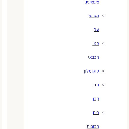
צעצועים
מטוסי
על
סמי
הכבאי
קוקומלון
חד
קרן
בית
הבובות