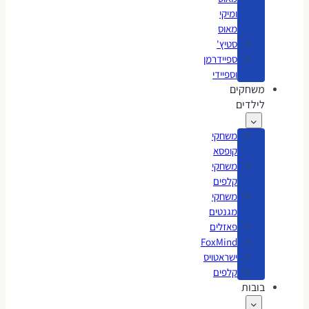
ומיקי
מאוס
סטיץ'
ספיידרמן
וספיידי
משחקים
לילדים
משחקי
קופסא
משחקי
קלפים
משחקי
מגנטים
פאזלים
FoxMind
ישראטויס
קלפים
בובות