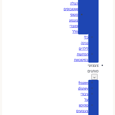
הצלה
ואוטובוסים
מטוסי
צעצוע
ומוצרי
חלל
כלי
נגינה
לילדים
הפתעות
בסיטונאות
צעצועי
מותגים
frozen
disney
גיבורי
על
פוקימון
צעצועים