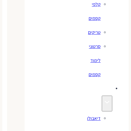
קלפי
קסמים
טריקים
סרטוני
לימוד
קסמים
ג׳אגלינג
דיאבולו