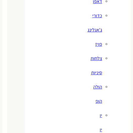
דאפו
כדורי
ג'אגלינג
פויז
צלחות
סיניות
הולה
הופ
יו
יו