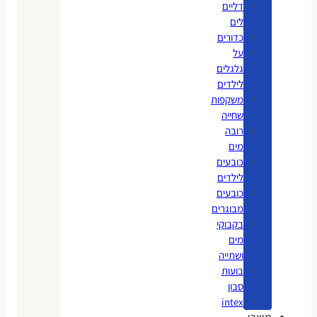
דליים
לים
כדורים
על
גלגלים
לילדים
משקפות
שחייה
רובה
מים
כובעים
לילדים
כובעים
מבוגרים
בקבוקי
מים
ושתייה
בועות
סבון
intex