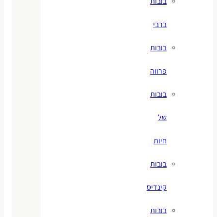
בובות
ברבי
בובות
פרווה
בובות
של
חיות
בובות
קינדיס
בובות