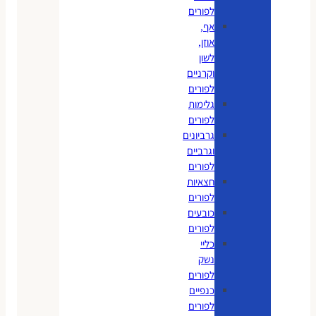
לפורים
אף,
אוזן,
לשון
וקרניים
לפורים
גלימות
לפורים
גרביונים
וגרביים
לפורים
חצאיות
לפורים
כובעים
לפורים
כליי
נשק
לפורים
כנפיים
לפורים