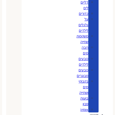
דליים
לים
כדורים
על
גלגלים
לילדים
משקפות
שחייה
רובה
מים
כובעים
לילדים
כובעים
מבוגרים
בקבוקי
מים
ושתייה
בועות
סבון
intex