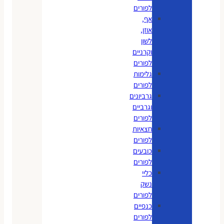
לפורים
אף,
אוזן,
לשון
וקרניים
לפורים
גלימות
לפורים
גרביונים
וגרביים
לפורים
חצאיות
לפורים
כובעים
לפורים
כליי
נשק
לפורים
כנפיים
לפורים