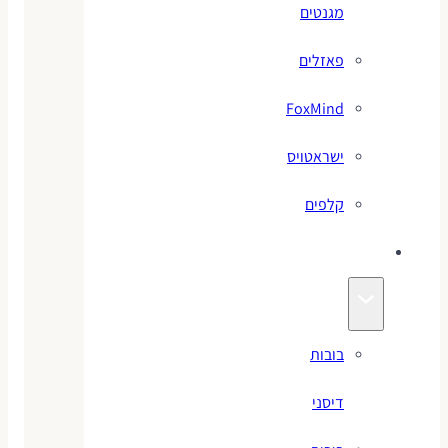
מגנטים
פאזלים
FoxMind
ישראטויס
קלפים
בובות
בובות
דיסני