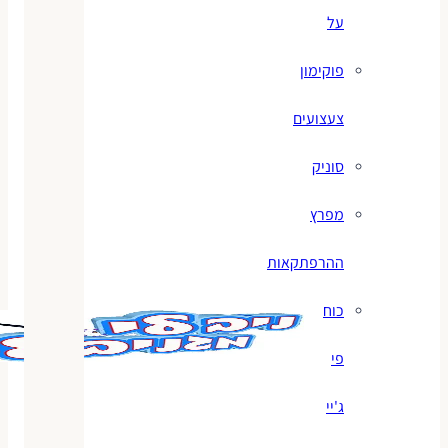
על
פוקימון
צעצועים
סוניק
מפרץ
ההרפתקאות
כוח
פי
ג'יי