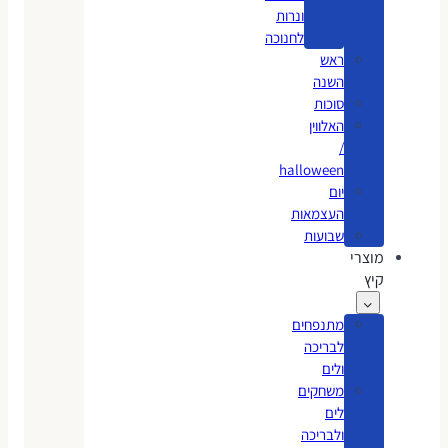
ונרות
לחנוכה
ראש
השנה
סוכות
האלווין
/
halloween
יום
העצמאות
שבועות
מוצרי
קיץ
מתנפחים
לבריכה
ולים
משחקים
לים
ולבריכה