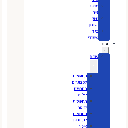
מוצרי
נייר
תיוק
ואחסון
ציוד
משרדי
חגים
פורים
תחפושות
למבוגרים
תחפושת
לילדים
תחפושות
לזוגות
תחפושות
לתינוקות
איפור