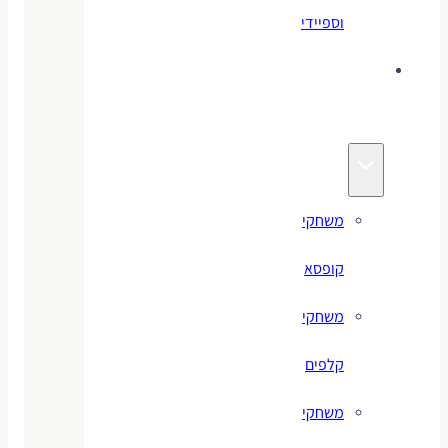
וספיידי
משחקים
לילדים
משחקי
קופסא
משחקי
קלפים
משחקי