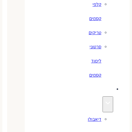
קלפי
קסמים
טריקים
סרטוני
לימוד
קסמים
ג׳אגלינג
דיאבולו