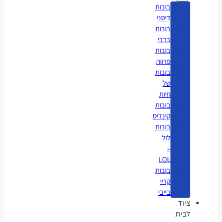
בובות
דיסני
בובות
ברבי
בובות
פרווה
בובות
של
חיות
בובות
קינדיס
בובות
לול
–
LOL
בובות
קריי
בייבי
ציוד
לבית