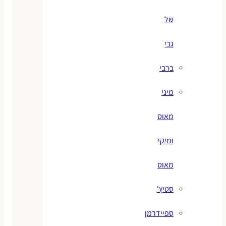
של
גבי
ברבי
מיני
מאוס
ומיקי
מאוס
סטיץ'
ספיידרמן