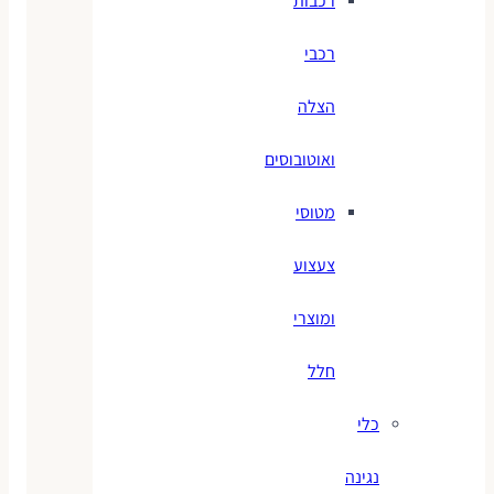
רכבות
רכבי
הצלה
ואוטובוסים
מטוסי
צעצוע
ומוצרי
חלל
כלי
נגינה