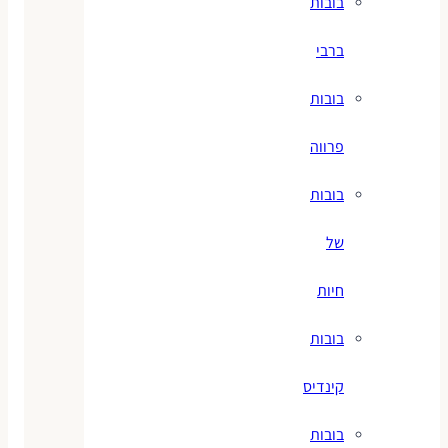
בובות
ברבי
בובות
פרווה
בובות
של
חיות
בובות
קינדיס
בובות