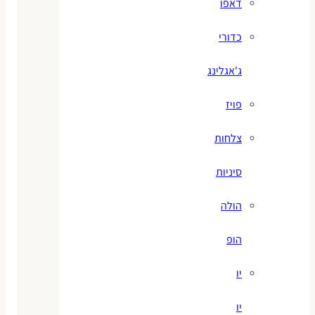
דאפו
כדורי
ג'אגלינג
פויז
צלחות
סיניות
הולה
הופ
יו
יו