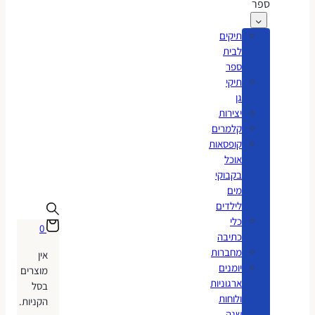
ספר
תיקים
לבית
ספר
תיקי
גן
יצירות
קלמרים
קופסאות
אוכל
בקבוקי
מים
לילדים
כלי
0
כתיבה
מחברות
אין
יומנים
מוצרים
ארגוניות
בסל
ולוחות
הקניות.
שנה