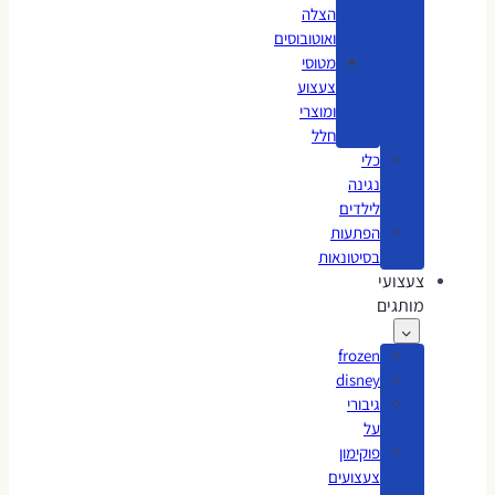
הצלה
ואוטובוסים
מטוסי
צעצוע
ומוצרי
חלל
כלי
נגינה
לילדים
הפתעות
בסיטונאות
צעצועי
מותגים
frozen
disney
גיבורי
על
פוקימון
צעצועים