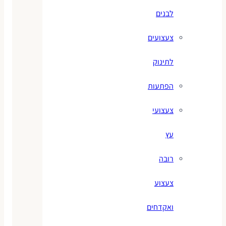
לבנים
צעצועים
לתינוק
הפתעות
צעצועי
עץ
רובה
צעצוע
ואקדחים