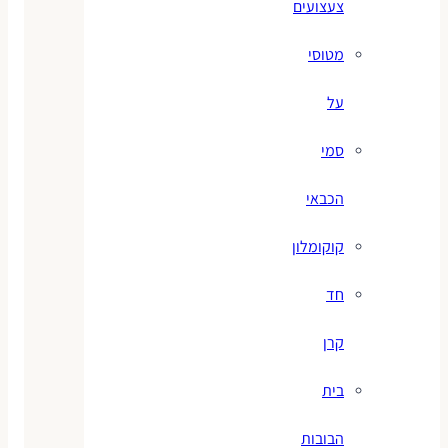
צעצועים
מטוסי
על
סמי
הכבאי
קוקומלון
חד
קרן
בית
הבובות