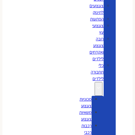
צעצועים
לתינוק
הפתעות
צעצועי
עץ
רובה
צעצוע
ואקדחים
לילדים
כלי
תחבורה
לילדים
מכוניות
צעצוע
משאיות
צעצוע
רכבות
רכבי