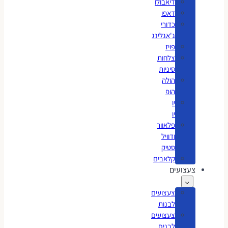
דיאבולו
דאפו
כדורי
ג'אגלינג
פויז
צלחות
סיניות
הולה
הופ
יו
יו
פלאוור
ודוויל
סטיק
קלאבים
צעצועים
צעצועים
לבנות
צעצועים
לבנים