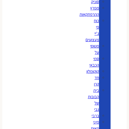
סוניק
מפרץ
ההרפתקאות
כוח
פי
ג'יי
צעצועים
מטוסי
על
סמי
הכבאי
קוקומלון
חד
קרן
בית
הבובות
של
גבי
ברבי
מיני
מאוס