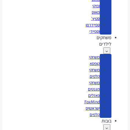
ומיקי
מאוס
סטיץ'
ספיידרמן
וספיידי
משחקים
לילדים
משחקי
קופסא
משחקי
קלפים
משחקי
מגנטים
פאזלים
FoxMind
ישראטויס
קלפים
בובות