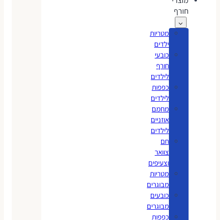
מוצרי
חורף
מטריות
ילדים
כובעי
חורף
לילדים
כפפות
לילדים
מחמם
אוזניים
לילדים
חם
צוואר
וצעיפים
מטריות
מבוגרים
כובעים
מבוגרים
כפפות