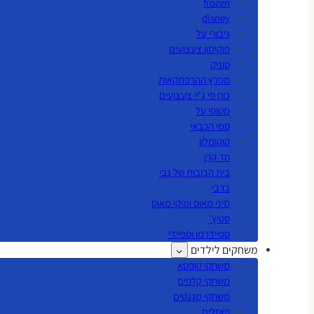
frozen
disney
גיבורי על
פוקימון צעצועים
סוניק
מפרץ ההרפתקאות
כוח פי ג'יי צעצועים
מטוסי על
סמי הכבאי
קוקומלון
חד קרן
בית הבובות של גבי
ברבי
מיני מאוס ומיקי מאוס
סטיץ'
ספיידרמן וספיידי
משחקים לילדים
משחקי קופסא
משחקי קלפים
משחקי מגנטים
פאזלים