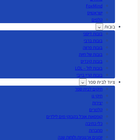
FoxMind
ישראטויס
קלפים
בובות
בובות דיסני
בובות ברבי
בובות פרווה
בובות של חיות
בובות קינדיס
בובות לול – LOL
בובות קריי בייבי
ציוד לבית ספר
תיקים לבית ספר
תיקי גן
יצירות
קלמרים
קופסאות אוכל בקבוקי מים לילדים
כלי כתיבה
מחברות
יומנים ארגוניות ולוחות שנה