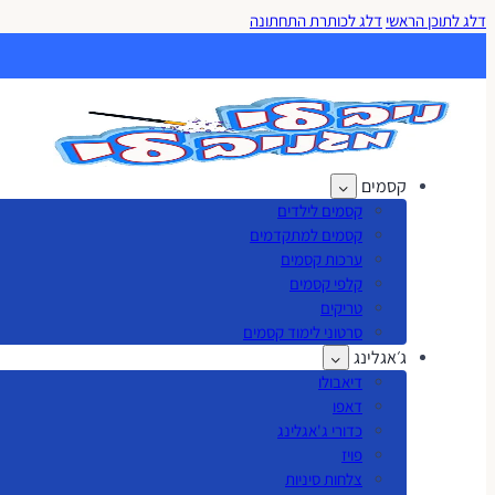
דלג לתוכן הראשי
דלג לכותרת התחתונה
קסמים
קסמים לילדים
קסמים למתקדמים
ערכות קסמים
קלפי קסמים
טריקים
סרטוני לימוד קסמים
ג׳אגלינג
דיאבולו
דאפו
כדורי ג'אגלינג
פויז
צלחות סיניות