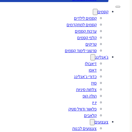
קסמים
קסמים לילדים
קסמים למתקדמים
ערכות קסמים
קלפי קסמים
טריקים
סרטוני לימוד קסמים
ג׳אגלינג
דיאבולו
דאפו
כדורי ג'אגלינג
פויז
צלחות סיניות
הולה הופ
יו יו
פלאוור ודוויל סטיק
קלאבים
צעצועים
צעצועים לבנות