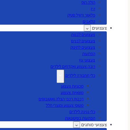
הולה הופ
יו יו
פלאוור ודוויל סטיק
קלאבים
צעצועים
צעצועים לבנות
צעצועים לבנים
צעצועים לתינוק
הפתעות
צעצועי עץ
רובה צעצוע ואקדחים לילדים
כלי תחבורה לילדים
מכוניות צעצוע
משאיות צעצוע
רכבות רכבי הצלה ואוטובוסים
מטוסי צעצוע ומוצרי חלל
כלי נגינה לילדים
הפתעות בסיטונאות
צעצועי מותגים