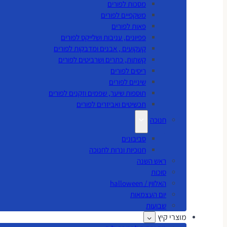
מסכות לפורים
משקפיים לפורים
פאות לפורים
פפיונים, עניבות ושלייקס לפורים
קעקועים , אבנים ומדבקות לפורים
קשתות, כתרים ושרביטים לפורים
ריסים לפורים
שיניים לפורים
תוספות שיער, שפמים וזקנים לפורים
תכשיטים ואביזרים לפורים
חנוכה
סביבונים
חנוכיות ונרות לחנוכה
ראש השנה
סוכות
האלווין / halloween
יום העצמאות
שבועות
מוצרי קיץ