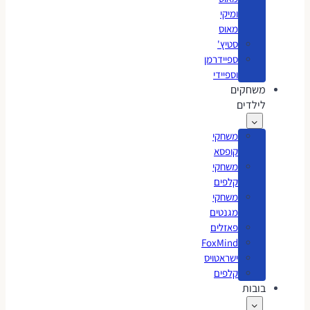
ומיקי
מאוס
סטיץ'
ספיידרמן
וספיידי
משחקים
לילדים
משחקי
קופסא
משחקי
קלפים
משחקי
מגנטים
פאזלים
FoxMind
ישראטויס
קלפים
בובות