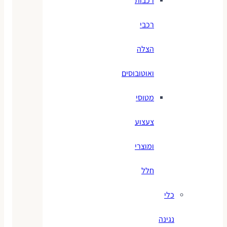
רכבות
רכבי
הצלה
ואוטובוסים
מטוסי
צעצוע
ומוצרי
חלל
כלי
נגינה