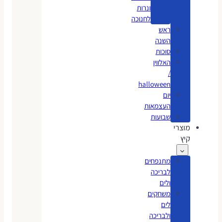
ונרות
לחנוכה
ראש
השנה
סוכות
האלווין
/
halloween
יום
העצמאות
שבועות
מוצרי
קיץ
מתנפחים
לבריכה
ולים
משחקים
לים
ולבריכה