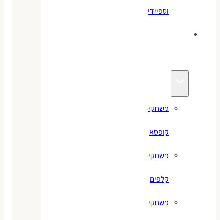
וספיידי
משחקים
לילדים
משחקי
קופסא
משחקי
קלפים
משחקי