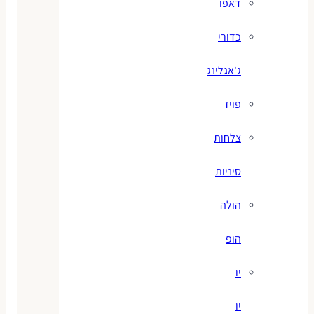
דאפו
כדורי
ג'אגלינג
פויז
צלחות
סיניות
הולה
הופ
יו
יו