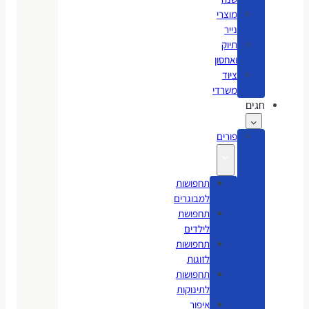
מוצרי
נייר
תיוק
ואחסון
ציוד
משרדי
חגים
פורים
תחפושות
למבוגרים
תחפושת
לילדים
תחפושות
לזוגות
תחפושות
לתינוקות
איפור