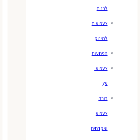
לבנים
צעצועים
לתינוק
הפתעות
צעצועי
עץ
רובה
צעצוע
ואקדחים