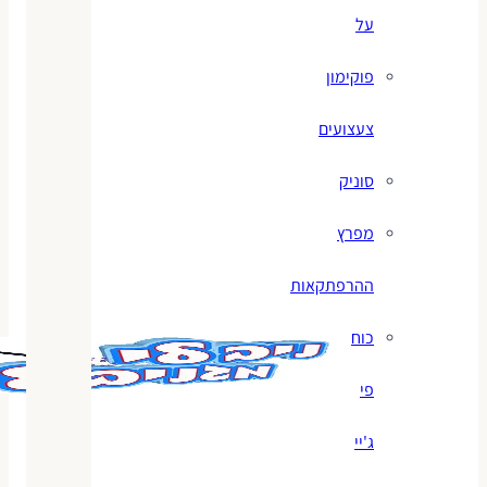
על
פוקימון
צעצועים
סוניק
מפרץ
ההרפתקאות
כוח
פי
ג'יי