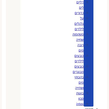
דליים
לים
כדורים
על
גלגלים
לילדים
משקפות
שחייה
רובה
מים
כובעים
לילדים
כובעים
מבוגרים
בקבוקי
מים
ושתייה
בועות
סבון
intex