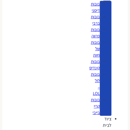
בובות
דיסני
בובות
ברבי
בובות
פרווה
בובות
של
חיות
בובות
קינדיס
בובות
לול
–
LOL
בובות
קריי
בייבי
ציוד
לבית