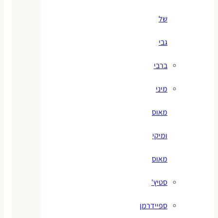
של
גבי
ברבי
מיני
מאוס
ומיקי
מאוס
סטיץ'
ספיידרמן