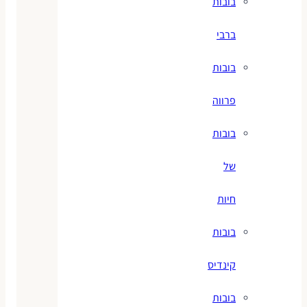
בובות
ברבי
בובות
פרווה
בובות
של
חיות
בובות
קינדיס
בובות