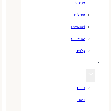
מגנטים
פאזלים
FoxMind
ישראטויס
קלפים
בובות
בובות
דיסני