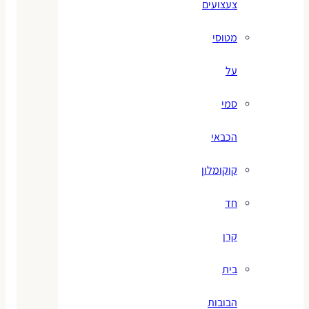
צעצועים
מטוסי
על
סמי
הכבאי
קוקומלון
חד
קרן
בית
הבובות