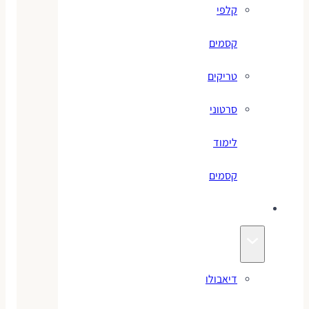
קלפי
קסמים
טריקים
סרטוני
לימוד
קסמים
ג׳אגלינג
דיאבולו