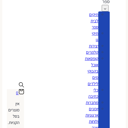
ספר
תיקים
לבית
ספר
תיקי
גן
יצירות
קלמרים
קופסאות
אוכל
בקבוקי
מים
לילדים
כלי
0
כתיבה
מחברות
אין
יומנים
מוצרים
ארגוניות
בסל
ולוחות
הקניות.
שנה