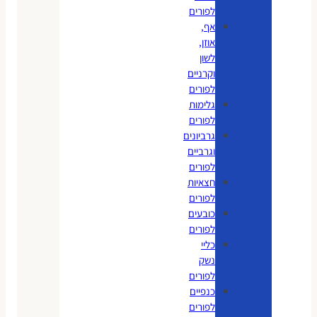
לפורים
אף,
אוזן,
לשון
וקרניים
לפורים
גלימות
לפורים
גרביונים
וגרביים
לפורים
חצאיות
לפורים
כובעים
לפורים
כליי
נשק
לפורים
כנפיים
לפורים