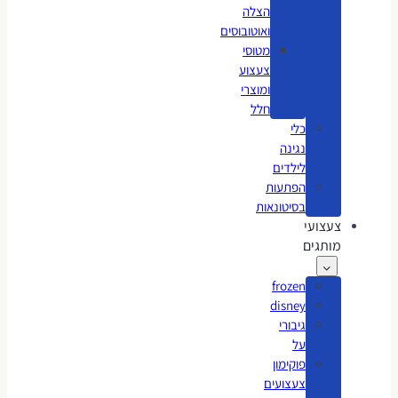
הצלה
ואוטובוסים
מטוסי
צעצוע
ומוצרי
חלל
כלי
נגינה
לילדים
הפתעות
בסיטונאות
צעצועי
מותגים
frozen
disney
גיבורי
על
פוקימון
צעצועים