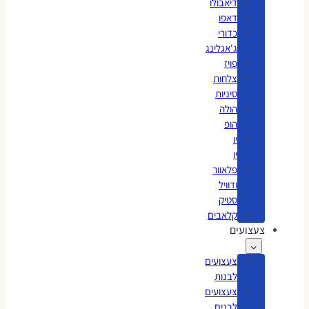
דיאבולו
דאפו
כדורי
ג'אגלינג
פויז
צלחות
סיניות
הולה
הופ
יו
יו
פלאוור
ודוויל
סטיק
קלאבים
צעצועים
צעצועים
לבנות
צעצועים
לבנים