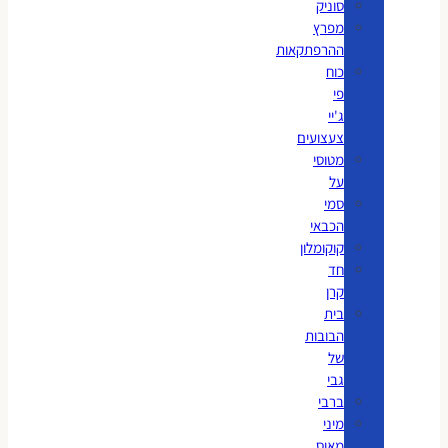
סוניק
מפרץ
ההרפתקאות
כוח
פי
ג'יי
צעצועים
מטוסי
על
סמי
הכבאי
קוקומלון
חד
קרן
בית
הבובות
של
גבי
ברבי
מיני
מאוס