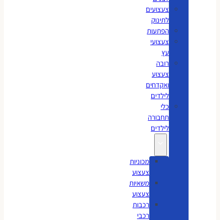
צעצועים
לתינוק
הפתעות
צעצועי
עץ
רובה
צעצוע
ואקדחים
לילדים
כלי
תחבורה
לילדים
מכוניות
צעצוע
משאיות
צעצוע
רכבות
רכבי