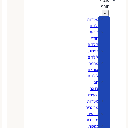
מוצרי
חורף
מטריות
ילדים
כובעי
חורף
לילדים
כפפות
לילדים
מחמם
אוזניים
לילדים
חם
צוואר
וצעיפים
מטריות
מבוגרים
כובעים
מבוגרים
כפפות