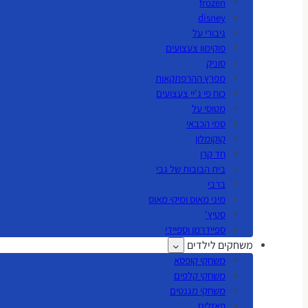
frozen
disney
גיבורי על
פוקימון צעצועים
סוניק
מפרץ ההרפתקאות
כוח פי ג'יי צעצועים
מטוסי על
סמי הכבאי
קוקומלון
חד קרן
בית הבובות של גבי
ברבי
מיני מאוס ומיקי מאוס
סטיץ'
ספיידרמן וספיידי
משחקים לילדים
משחקי קופסא
משחקי קלפים
משחקי מגנטים
פאזלים