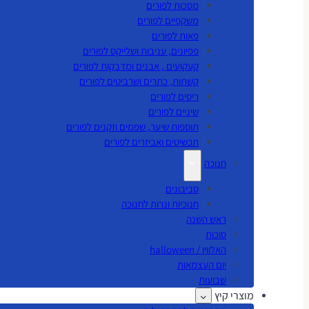
מסכות לפורים
משקפיים לפורים
פאות לפורים
פפיונים, עניבות ושלייקס לפורים
קעקועים , אבנים ומדבקות לפורים
קשתות, כתרים ושרביטים לפורים
ריסים לפורים
שיניים לפורים
תוספות שיער, שפמים וזקנים לפורים
תכשיטים ואביזרים לפורים
חנוכה
סביבונים
חנוכיות ונרות לחנוכה
ראש השנה
סוכות
האלווין / halloween
יום העצמאות
שבועות
מוצרי קיץ