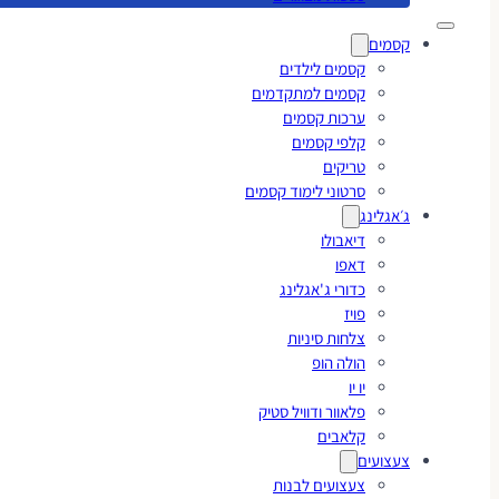
קסמים
קסמים לילדים
קסמים למתקדמים
ערכות קסמים
קלפי קסמים
טריקים
סרטוני לימוד קסמים
ג׳אגלינג
דיאבולו
דאפו
כדורי ג'אגלינג
פויז
צלחות סיניות
הולה הופ
יו יו
פלאוור ודוויל סטיק
קלאבים
צעצועים
צעצועים לבנות