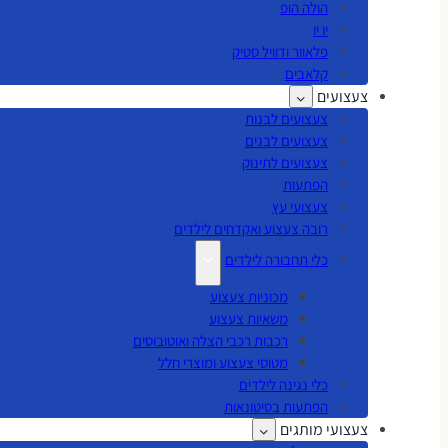
הולה הופ
יו יו
פלאוור ודוויל סטיק
קלאבים
צעצועים
צעצועים לבנות
צעצועים לבנים
צעצועים לתינוק
הפתעות
צעצועי עץ
רובה צעצוע ואקדחים לילדים
כלי תחבורה לילדים
מכוניות צעצוע
משאיות צעצוע
רכבות רכבי הצלה ואוטובוסים
מטוסי צעצוע ומוצרי חלל
כלי נגינה לילדים
הפתעות בסיטונאות
צעצועי מותגים