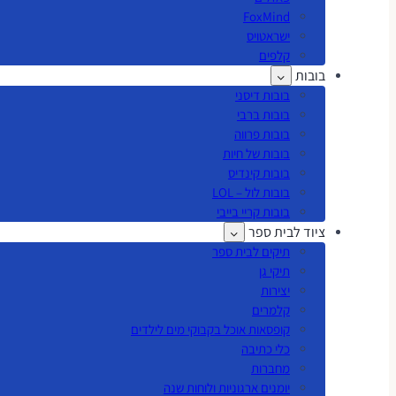
FoxMind
ישראטויס
קלפים
בובות
בובות דיסני
בובות ברבי
בובות פרווה
בובות של חיות
בובות קינדיס
בובות לול – LOL
בובות קריי בייבי
ציוד לבית ספר
תיקים לבית ספר
תיקי גן
יצירות
קלמרים
קופסאות אוכל בקבוקי מים לילדים
כלי כתיבה
מחברות
יומנים ארגוניות ולוחות שנה