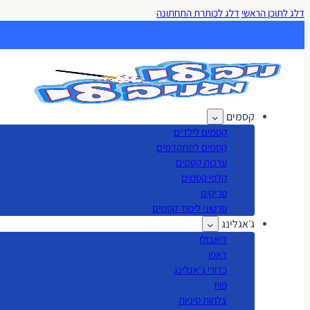
דלג לתוכן הראשי
דלג לכותרת התחתונה
קסמים
קסמים לילדים
קסמים למתקדמים
ערכות קסמים
קלפי קסמים
טריקים
סרטוני לימוד קסמים
ג׳אגלינג
דיאבולו
דאפו
כדורי ג'אגלינג
פויז
צלחות סיניות