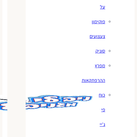
על
פוקימון
צעצועים
סוניק
מפרץ
ההרפתקאות
כוח
פי
ג'יי