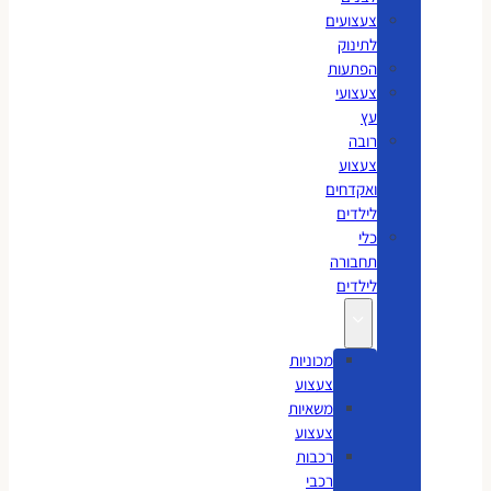
צעצועים
לתינוק
הפתעות
צעצועי
עץ
רובה
צעצוע
ואקדחים
לילדים
כלי
תחבורה
לילדים
מכוניות
צעצוע
משאיות
צעצוע
רכבות
רכבי