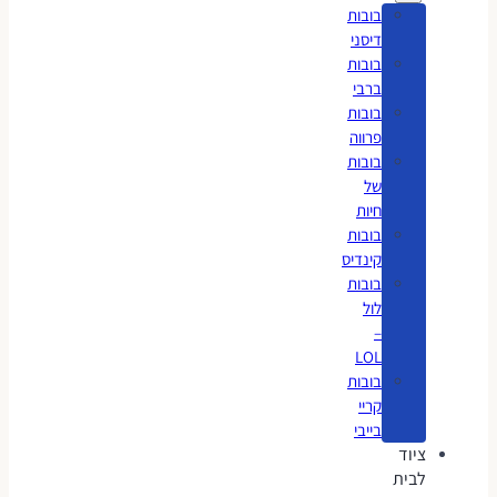
בובות
דיסני
בובות
ברבי
בובות
פרווה
בובות
של
חיות
בובות
קינדיס
בובות
לול
–
LOL
בובות
קריי
בייבי
ציוד
לבית