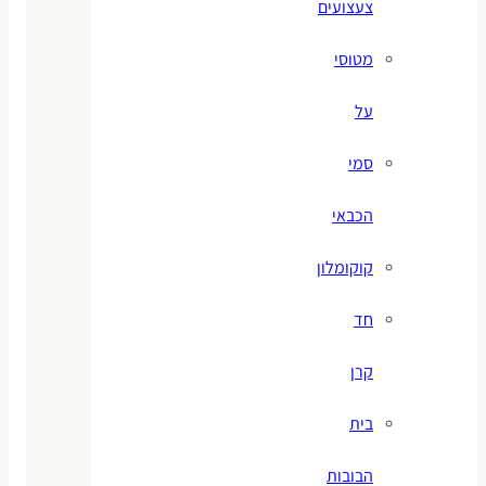
צעצועים
מטוסי
על
סמי
הכבאי
קוקומלון
חד
קרן
בית
הבובות