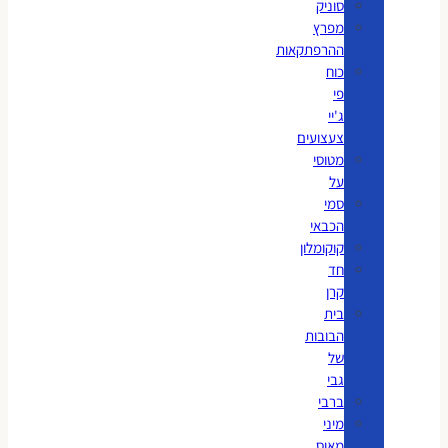
סוניק
מפרץ
ההרפתקאות
כוח
פי
ג'יי
צעצועים
מטוסי
על
סמי
הכבאי
קוקומלון
חד
קרן
בית
הבובות
של
גבי
ברבי
מיני
מאוס