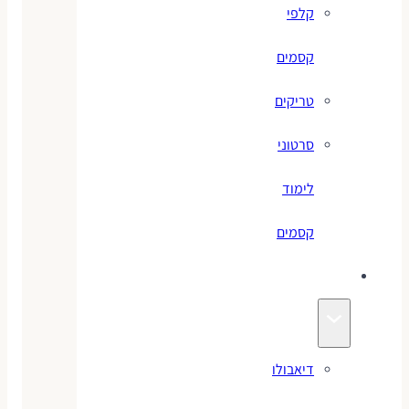
קלפי
קסמים
טריקים
סרטוני
לימוד
קסמים
ג׳אגלינג
דיאבולו