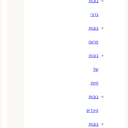
בובות
ברבי
בובות
פרווה
בובות
של
חיות
בובות
קינדיס
בובות