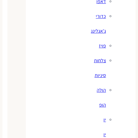
דאפו
כדורי
ג'אגלינג
פויז
צלחות
סיניות
הולה
הופ
יו
יו