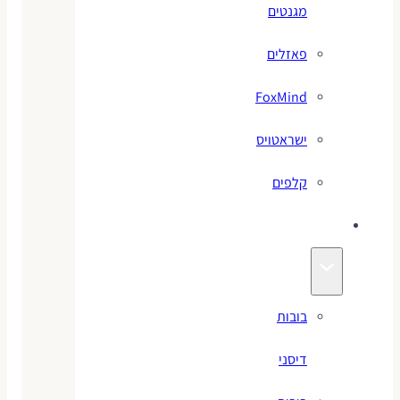
מגנטים
פאזלים
FoxMind
ישראטויס
קלפים
בובות
בובות
דיסני