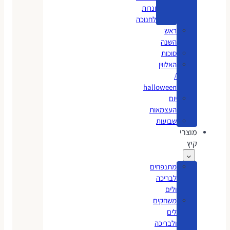
ונרות
לחנוכה
ראש
השנה
סוכות
האלווין
/
halloween
יום
העצמאות
שבועות
מוצרי
קיץ
מתנפחים
לבריכה
ולים
משחקים
לים
ולבריכה