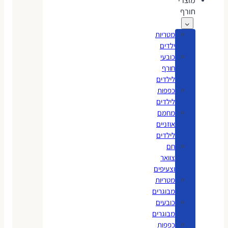
מוצרי
חורף
מטריות
ילדים
כובעי
חורף
לילדים
כפפות
לילדים
מחמם
אוזניים
לילדים
חם
צוואר
וצעיפים
מטריות
מבוגרים
כובעים
מבוגרים
כפפות