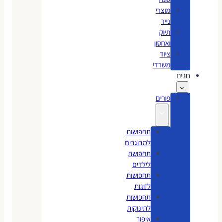
מוצרי
נייר
תיוק
ואחסון
ציוד
משרדי
חגים
פורים
תחפושות
למבוגרים
תחפושת
לילדים
תחפושות
לזוגות
תחפושות
לתינוקות
איפור