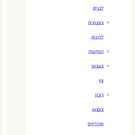
לבנים
צעצועים
לתינוק
הפתעות
צעצועי
עץ
רובה
צעצוע
ואקדחים