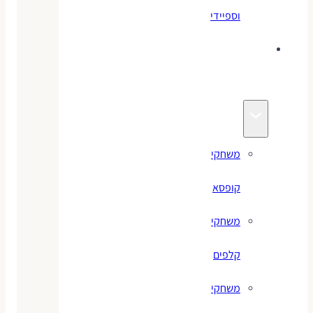
וספיידי
משחקים
לילדים
משחקי
קופסא
משחקי
קלפים
משחקי