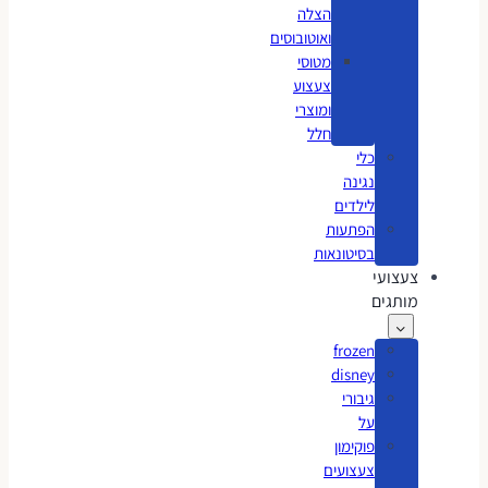
הצלה
ואוטובוסים
מטוסי
צעצוע
ומוצרי
חלל
כלי
נגינה
לילדים
הפתעות
בסיטונאות
צעצועי
מותגים
frozen
disney
גיבורי
על
פוקימון
צעצועים