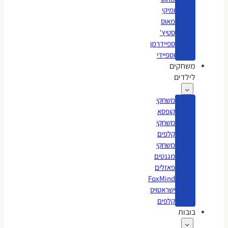
ומיקי
מאוס
סטיץ'
ספיידרמן
וספיידי
משחקים
לילדים
משחקי
קופסא
משחקי
קלפים
משחקי
מגנטים
פאזלים
FoxMind
ישראטויס
קלפים
בובות