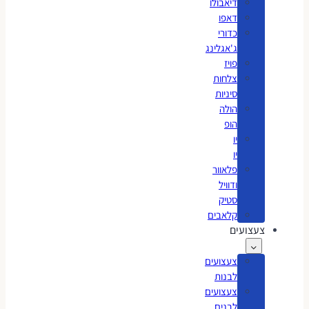
דיאבולו
דאפו
כדורי
ג'אגלינג
פויז
צלחות
סיניות
הולה
הופ
יו
יו
פלאוור
ודוויל
סטיק
קלאבים
צעצועים
צעצועים
לבנות
צעצועים
לבנים