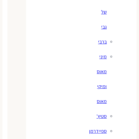
של
גבי
ברבי
מיני
מאוס
ומיקי
מאוס
סטיץ'
ספיידרמן