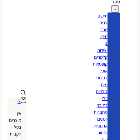
ספר
תיקים
לבית
ספר
תיקי
גן
יצירות
קלמרים
קופסאות
אוכל
בקבוקי
מים
לילדים
כלי
0
כתיבה
מחברות
אין
יומנים
מוצרים
ארגוניות
בסל
ולוחות
הקניות.
שנה