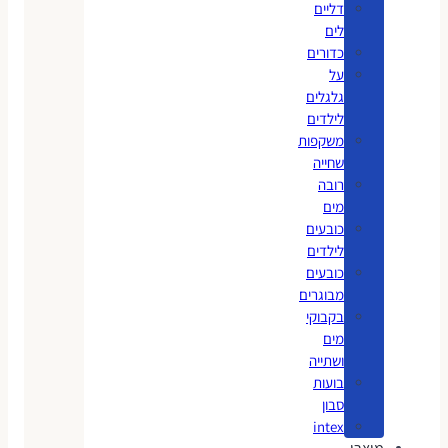
דליים
לים
כדורים
על
גלגלים
לילדים
משקפות
שחייה
רובה
מים
כובעים
לילדים
כובעים
מבוגרים
בקבוקי
מים
ושתייה
בועות
סבון
intex