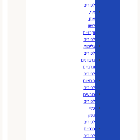
לפורים
אף,
אוזן,
לשון
וקרניים
לפורים
גלימות
לפורים
גרביונים
וגרביים
לפורים
חצאיות
לפורים
כובעים
לפורים
כליי
נשק
לפורים
כנפיים
לפורים