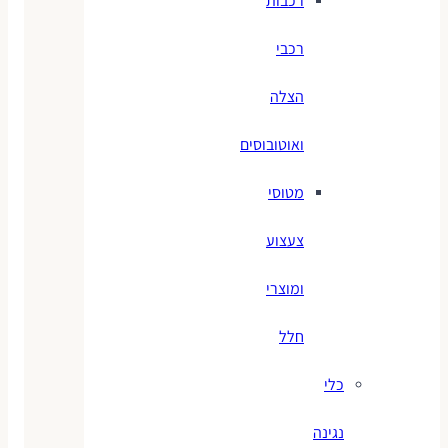
רכבות
רכבי
הצלה
ואוטובוסים
מטוסי
צעצוע
ומוצרי
חלל
כלי
נגינה