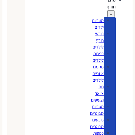
מוצרי
חורף
מטריות
ילדים
כובעי
חורף
לילדים
כפפות
לילדים
מחמם
אוזניים
לילדים
חם
צוואר
וצעיפים
מטריות
מבוגרים
כובעים
מבוגרים
כפפות