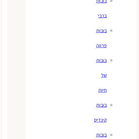
בובות
ברבי
בובות
פרווה
בובות
של
חיות
בובות
קינדיס
בובות