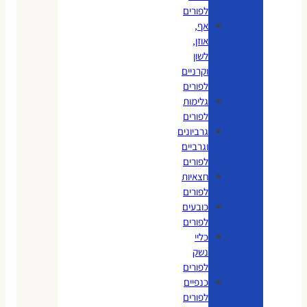
לפורים
אף,
אוזן,
לשון
וקרניים
לפורים
גלימות
לפורים
גרביונים
וגרביים
לפורים
חצאיות
לפורים
כובעים
לפורים
כליי
נשק
לפורים
כנפיים
לפורים