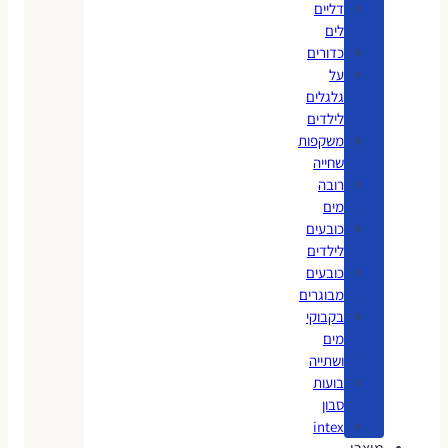
דליים
לים
כדורים
על
גלגלים
לילדים
משקפות
שחייה
רובה
מים
כובעים
לילדים
כובעים
מבוגרים
בקבוקי
מים
ושתייה
בועות
סבון
intex