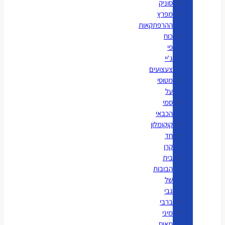
סוניק
מפרץ
ההרפתקאות
כוח
פי
ג'יי
צעצועים
מטוסי
על
סמי
הכבאי
קוקומלון
חד
קרן
בית
הבובות
של
גבי
ברבי
מיני
מאוס