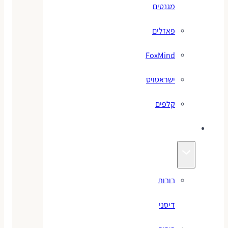
מגנטים
פאזלים
FoxMind
ישראטויס
קלפים
בובות
בובות
דיסני