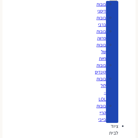
בובות
דיסני
בובות
ברבי
בובות
פרווה
בובות
של
חיות
בובות
קינדיס
בובות
לול
–
LOL
בובות
קריי
בייבי
ציוד
לבית