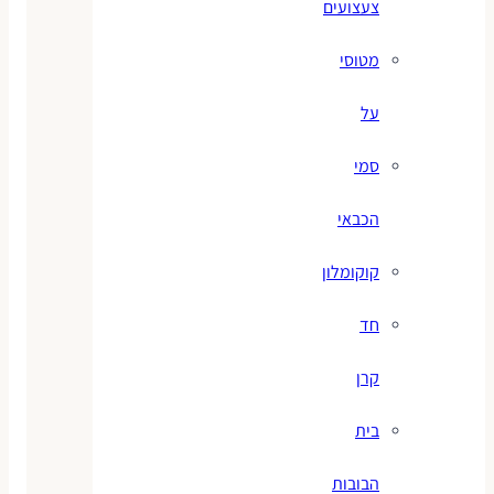
צעצועים
מטוסי
על
סמי
הכבאי
קוקומלון
חד
קרן
בית
הבובות