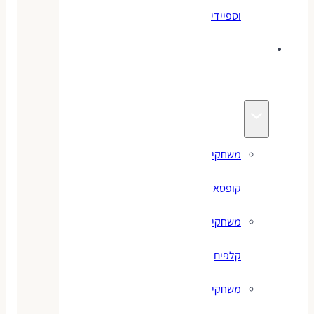
וספיידי
משחקים
לילדים
משחקי
קופסא
משחקי
קלפים
משחקי