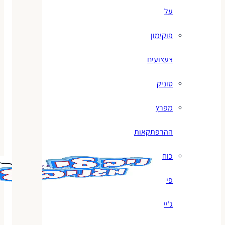
על
פוקימון
צעצועים
סוניק
מפרץ
ההרפתקאות
כוח
פי
ג'יי