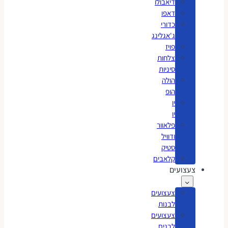
דיאבולו
דאפו
כדורי
ג'אגלינג
פויז
צלחות
סיניות
הולה
הופ
יו
יו
פלאוור
ודוויל
סטיק
קלאבים
צעצועים
צעצועים
לבנות
צעצועים
לבנים