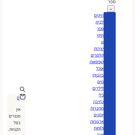
ספר
תיקים
לבית
ספר
תיקי
גן
יצירות
קלמרים
קופסאות
אוכל
בקבוקי
מים
לילדים
כלי
0
כתיבה
מחברות
אין
יומנים
מוצרים
ארגוניות
בסל
ולוחות
הקניות.
שנה