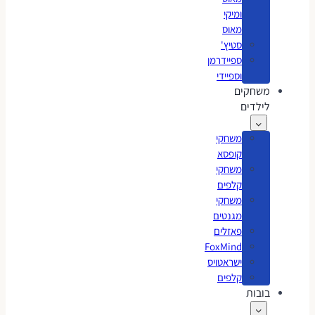
ומיקי
מאוס
סטיץ'
ספיידרמן
וספיידי
משחקים
לילדים
משחקי
קופסא
משחקי
קלפים
משחקי
מגנטים
פאזלים
FoxMind
ישראטויס
קלפים
בובות