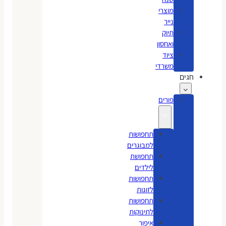
מוצרי
נייר
תיוק
ואחסון
ציוד
משרדי
חגים
פורים
תחפושות
למבוגרים
תחפושת
לילדים
תחפושות
לזוגות
תחפושות
לתינוקות
איפור