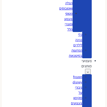
הצלה
ואוטובוסים
מטוסי
צעצוע
ומוצרי
חלל
כלי
נגינה
לילדים
הפתעות
בסיטונאות
צעצועי
מותגים
frozen
disney
גיבורי
על
פוקימון
צעצועים