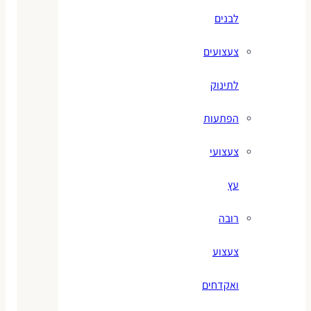
לבנים
צעצועים
לתינוק
הפתעות
צעצועי
עץ
רובה
צעצוע
ואקדחים