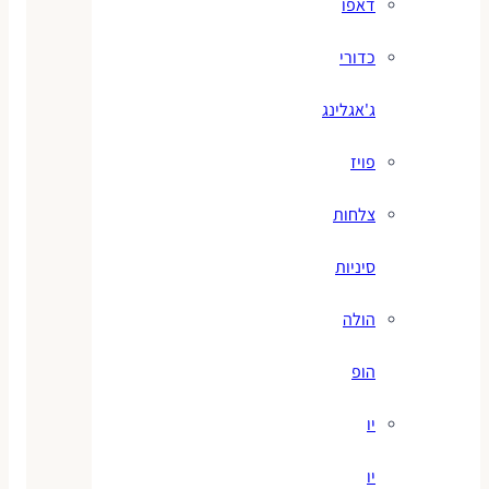
דאפו
כדורי
ג'אגלינג
פויז
צלחות
סיניות
הולה
הופ
יו
יו