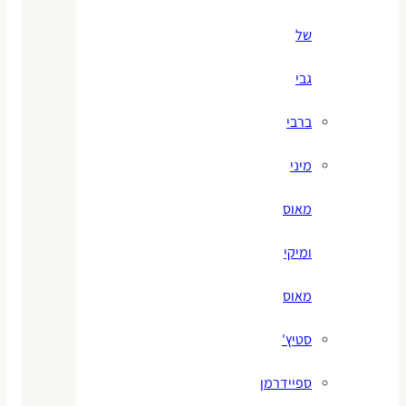
של
גבי
ברבי
מיני
מאוס
ומיקי
מאוס
סטיץ'
ספיידרמן