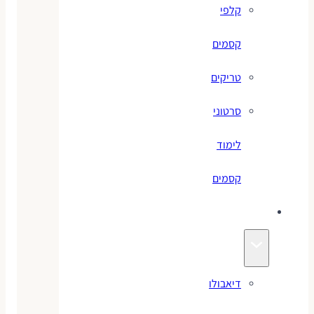
קלפי
קסמים
טריקים
סרטוני
לימוד
קסמים
ג׳אגלינג
דיאבולו