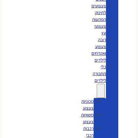
צעצועים
לתינוק
הפתעות
צעצועי
עץ
רובה
צעצוע
ואקדחים
לילדים
כלי
תחבורה
לילדים
מכוניות
צעצוע
משאיות
צעצוע
רכבות
רכבי