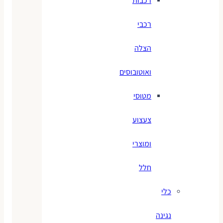
רכבות
רכבי
הצלה
ואוטובוסים
מטוסי
צעצוע
ומוצרי
חלל
כלי
נגינה