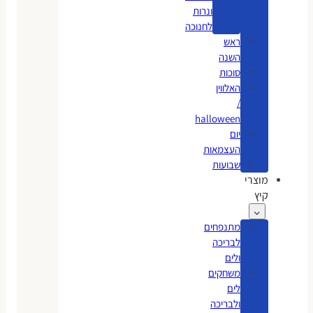
ונרות
לחנוכה
ראש
השנה
סוכות
האלווין
/
halloween
יום
העצמאות
שבועות
מוצרי
קיץ
מתנפחים
לבריכה
ולים
משחקים
לים
ולבריכה