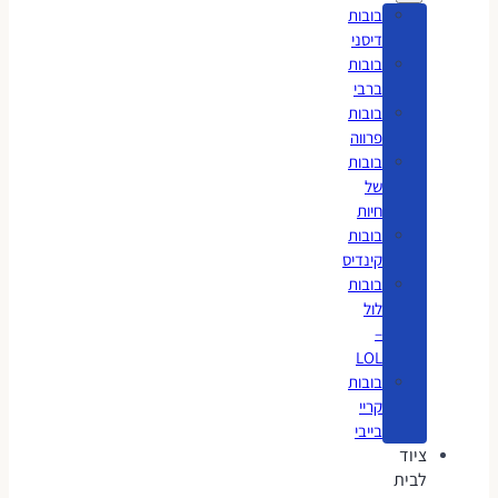
בובות
דיסני
בובות
ברבי
בובות
פרווה
בובות
של
חיות
בובות
קינדיס
בובות
לול
–
LOL
בובות
קריי
בייבי
ציוד
לבית