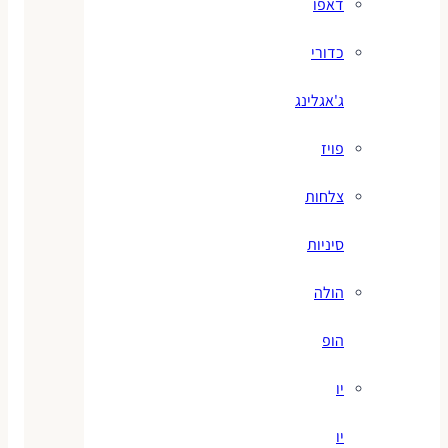
דאפו
כדורי
ג'אגלינג
פויז
צלחות
סיניות
הולה
הופ
יו
יו