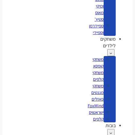
ומיקי
מאוס
סטיץ'
ספיידרמן
וספיידי
משחקים
לילדים
משחקי
קופסא
משחקי
קלפים
משחקי
מגנטים
פאזלים
FoxMind
ישראטויס
קלפים
בובות