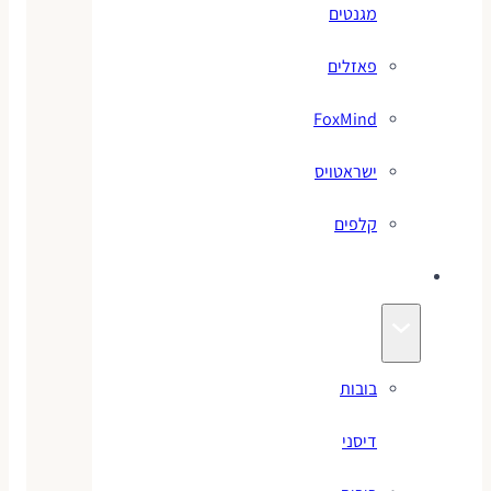
מגנטים
פאזלים
FoxMind
ישראטויס
קלפים
בובות
בובות
דיסני