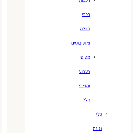
רכבות
רכבי
הצלה
ואוטובוסים
מטוסי
צעצוע
ומוצרי
חלל
כלי
נגינה