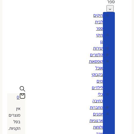
ספר
תיקים
לבית
ספר
תיקי
גן
יצירות
קלמרים
קופסאות
אוכל
בקבוקי
מים
לילדים
כלי
0
כתיבה
מחברות
אין
יומנים
מוצרים
ארגוניות
בסל
ולוחות
הקניות.
שנה