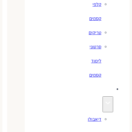
קלפי
קסמים
טריקים
סרטוני
לימוד
קסמים
ג׳אגלינג
דיאבולו