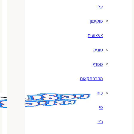
על
פוקימון
צעצועים
סוניק
מפרץ
ההרפתקאות
כוח
פי
ג'יי