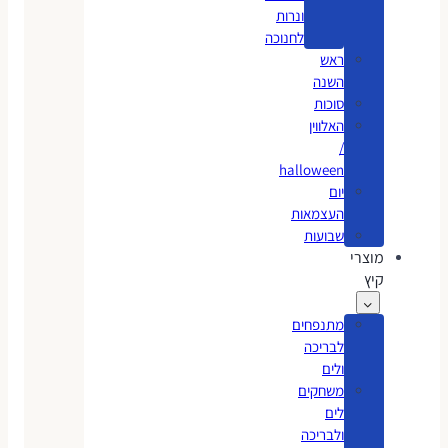
ונרות
לחנוכה
ראש
השנה
סוכות
האלווין
/
halloween
יום
העצמאות
שבועות
מוצרי
קיץ
מתנפחים
לבריכה
ולים
משחקים
לים
ולבריכה