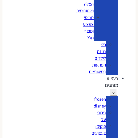
הצלה
ואוטובוסים
מטוסי
צעצוע
ומוצרי
חלל
כלי
נגינה
לילדים
הפתעות
בסיטונאות
צעצועי
מותגים
frozen
disney
גיבורי
על
פוקימון
צעצועים