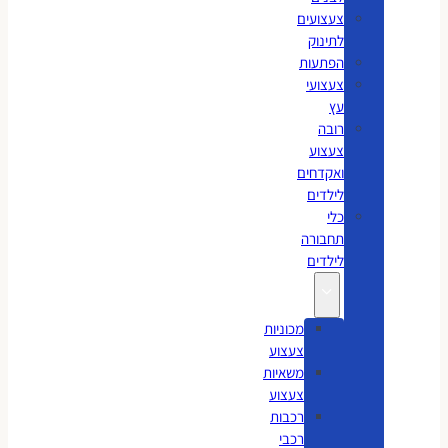
צעצועים
לתינוק
הפתעות
צעצועי
עץ
רובה
צעצוע
ואקדחים
לילדים
כלי
תחבורה
לילדים
מכוניות
צעצוע
משאיות
צעצוע
רכבות
רכבי