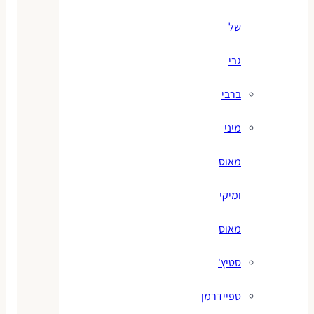
של
גבי
ברבי
מיני
מאוס
ומיקי
מאוס
סטיץ'
ספיידרמן