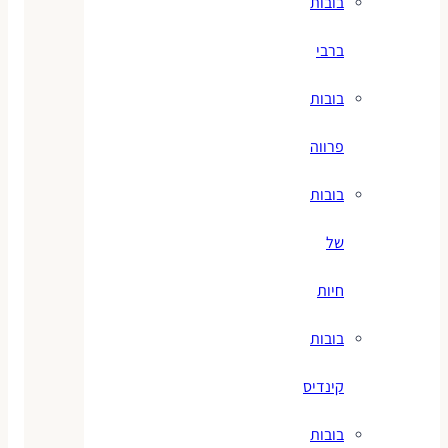
בובות
ברבי
בובות
פרווה
בובות
של
חיות
בובות
קינדיס
בובות