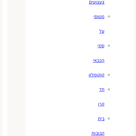
צעצועים
מטוסי
על
סמי
הכבאי
קוקומלון
חד
קרן
בית
הבובות