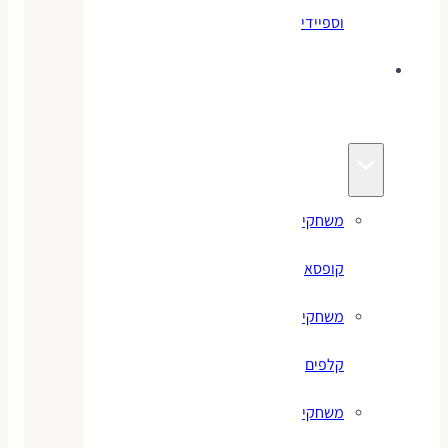
וספיידי
משחקים
לילדים
משחקי
קופסא
משחקי
קלפים
משחקי