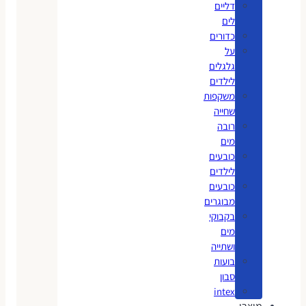
דליים
לים
כדורים
על
גלגלים
לילדים
משקפות
שחייה
רובה
מים
כובעים
לילדים
כובעים
מבוגרים
בקבוקי
מים
ושתייה
בועות
סבון
intex