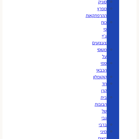
סוניק
מפרץ
ההרפתקאות
כוח
פי
ג'יי
צעצועים
מטוסי
על
סמי
הכבאי
קוקומלון
חד
קרן
בית
הבובות
של
גבי
ברבי
מיני
מאוס