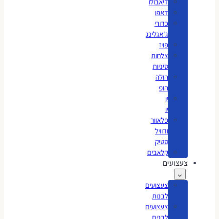
דיאבולו
דאפו
כדורי
ג'אגלינג
פויז
צלחות
סיניות
הולה
הופ
יו
יו
פלאוור
ודוויל
סטיק
קלאבים
צעצועים
צעצועים
לבנות
צעצועים
לבנים