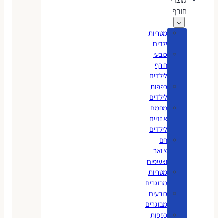
מוצרי
חורף
מטריות
ילדים
כובעי
חורף
לילדים
כפפות
לילדים
מחמם
אוזניים
לילדים
חם
צוואר
וצעיפים
מטריות
מבוגרים
כובעים
מבוגרים
כפפות