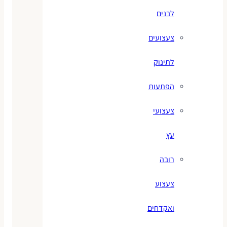
לבנים
צעצועים
לתינוק
הפתעות
צעצועי
עץ
רובה
צעצוע
ואקדחים