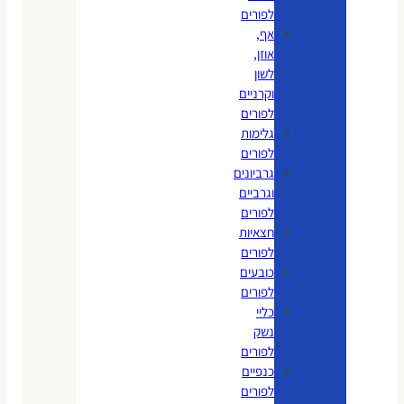
לפורים
אף,
אוזן,
לשון
וקרניים
לפורים
גלימות
לפורים
גרביונים
וגרביים
לפורים
חצאיות
לפורים
כובעים
לפורים
כליי
נשק
לפורים
כנפיים
לפורים