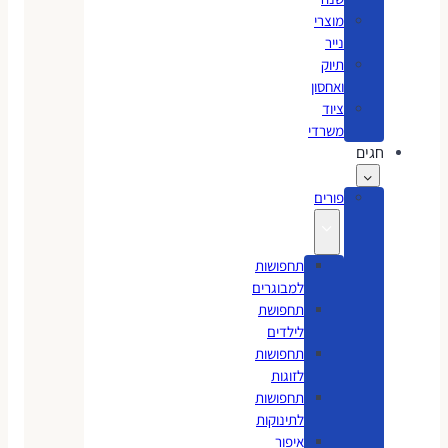
מוצרי
נייר
תיוק
ואחסון
ציוד
משרדי
חגים
פורים
תחפושות
למבוגרים
תחפושת
לילדים
תחפושות
לזוגות
תחפושות
לתינוקות
איפור