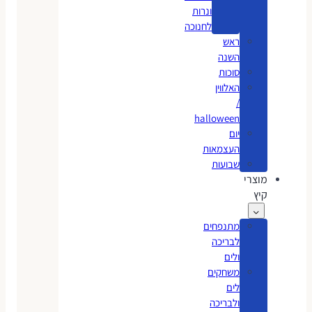
ונרות
לחנוכה
ראש
השנה
סוכות
האלווין
/
halloween
יום
העצמאות
שבועות
מוצרי
קיץ
מתנפחים
לבריכה
ולים
משחקים
לים
ולבריכה