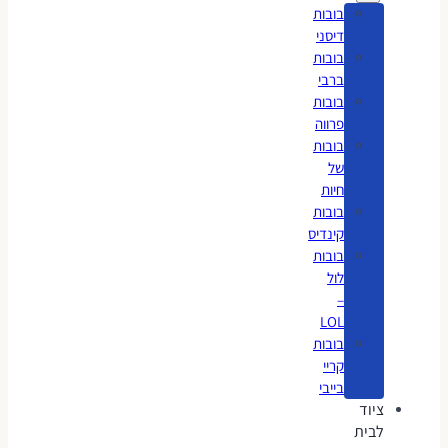
בובות
דיסני
בובות
ברבי
בובות
פרווה
בובות
של
חיות
בובות
קינדיס
בובות
לול
–
LOL
בובות
קריי
בייבי
ציוד
לבית