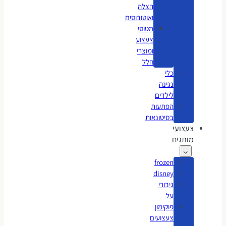
הצלה
ואוטובוסים
מטוסי
צעצוע
ומוצרי
חלל
כלי
נגינה
לילדים
הפתעות
בסיטונאות
צעצועי
מותגים
frozen
disney
גיבורי
על
פוקימון
צעצועים