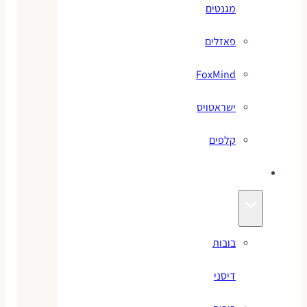
מגנטים
פאזלים
FoxMind
ישראטויס
קלפים
בובות
בובות
דיסני