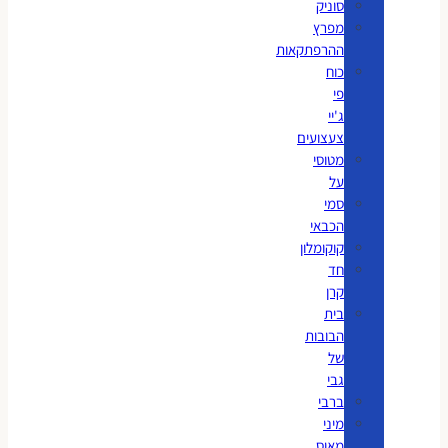
סוניק
מפרץ
ההרפתקאות
כוח
פי
ג'יי
צעצועים
מטוסי
על
סמי
הכבאי
קוקומלון
חד
קרן
בית
הבובות
של
גבי
ברבי
מיני
מאוס