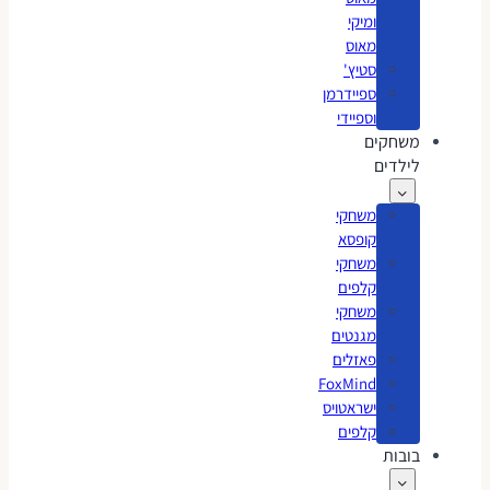
ומיקי
מאוס
סטיץ'
ספיידרמן
וספיידי
משחקים
לילדים
משחקי
קופסא
משחקי
קלפים
משחקי
מגנטים
פאזלים
FoxMind
ישראטויס
קלפים
בובות