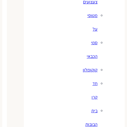
צעצועים
מטוסי
על
סמי
הכבאי
קוקומלון
חד
קרן
בית
הבובות