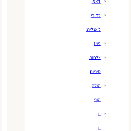
דאפו
כדורי
ג'אגלינג
פויז
צלחות
סיניות
הולה
הופ
יו
יו