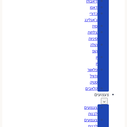
דיאבולו
דאפו
כדורי
ג'אגלינג
פויז
צלחות
סיניות
הולה
הופ
יו
יו
פלאוור
ודוויל
סטיק
קלאבים
צעצועים
צעצועים
לבנות
צעצועים
לבנים