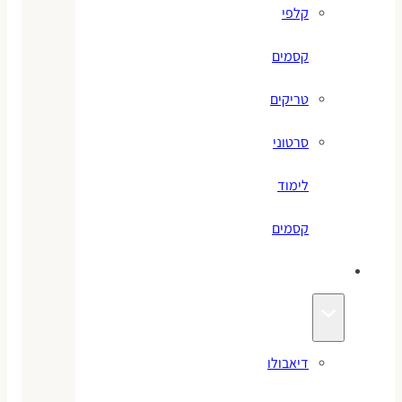
קלפי
קסמים
טריקים
סרטוני
לימוד
קסמים
ג׳אגלינג
דיאבולו