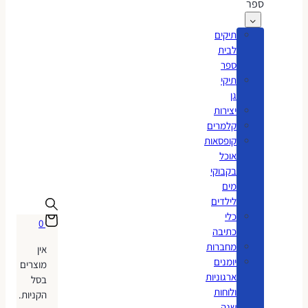
ספר
תיקים
לבית
ספר
תיקי
גן
יצירות
קלמרים
קופסאות
אוכל
בקבוקי
מים
לילדים
כלי
0
כתיבה
מחברות
אין
יומנים
מוצרים
ארגוניות
בסל
ולוחות
הקניות.
שנה