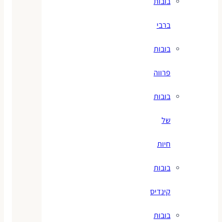
בובות
ברבי
בובות
פרווה
בובות
של
חיות
בובות
קינדיס
בובות