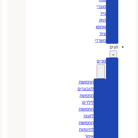
מוצרי
נייר
תיוק
ואחסון
ציוד
משרדי
חגים
פורים
תחפושות
למבוגרים
תחפושת
לילדים
תחפושות
לזוגות
תחפושות
לתינוקות
איפור