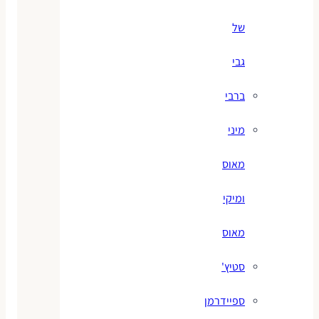
של
גבי
ברבי
מיני
מאוס
ומיקי
מאוס
סטיץ'
ספיידרמן