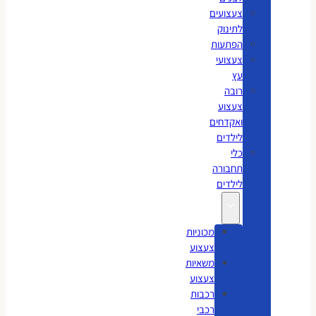
צעצועים
לתינוק
הפתעות
צעצועי
עץ
רובה
צעצוע
ואקדחים
לילדים
כלי
תחבורה
לילדים
מכוניות
צעצוע
משאיות
צעצוע
רכבות
רכבי