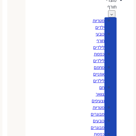
מוצרי
חורף
מטריות
ילדים
כובעי
חורף
לילדים
כפפות
לילדים
מחמם
אוזניים
לילדים
חם
צוואר
וצעיפים
מטריות
מבוגרים
כובעים
מבוגרים
כפפות