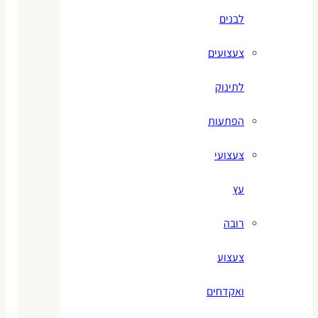
לבנים
צעצועים
לתינוק
הפתעות
צעצועי
עץ
רובה
צעצוע
ואקדחים