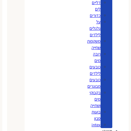
דליים
לים
כדורים
על
גלגלים
לילדים
משקפות
שחייה
רובה
מים
כובעים
לילדים
כובעים
מבוגרים
בקבוקי
מים
ושתייה
בועות
סבון
intex