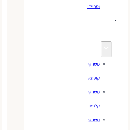
וספיידי
משחקים
לילדים
משחקי
קופסא
משחקי
קלפים
משחקי