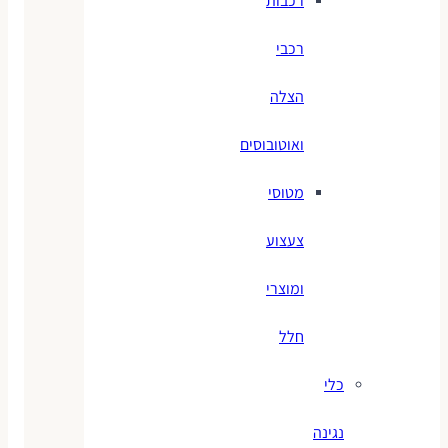
רכבות
רכבי
הצלה
ואוטובוסים
מטוסי
צעצוע
ומוצרי
חלל
כלי
נגינה