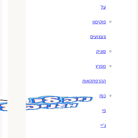
על
פוקימון
צעצועים
סוניק
מפרץ
ההרפתקאות
כוח
פי
ג'יי