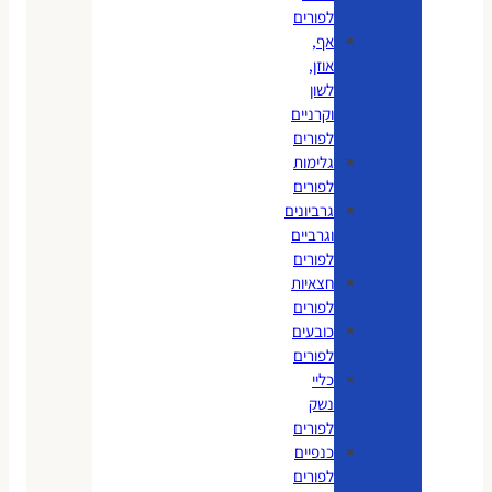
לפורים
אף,
אוזן,
לשון
וקרניים
לפורים
גלימות
לפורים
גרביונים
וגרביים
לפורים
חצאיות
לפורים
כובעים
לפורים
כליי
נשק
לפורים
כנפיים
לפורים