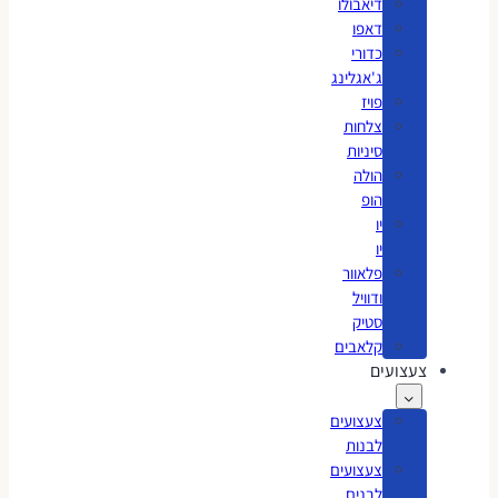
דיאבולו
דאפו
כדורי
ג'אגלינג
פויז
צלחות
סיניות
הולה
הופ
יו
יו
פלאוור
ודוויל
סטיק
קלאבים
צעצועים
צעצועים
לבנות
צעצועים
לבנים