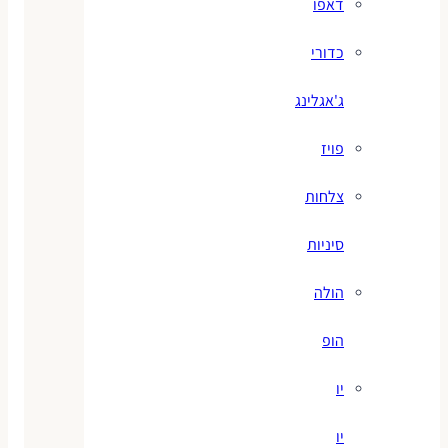
דאפו
כדורי
ג'אגלינג
פויז
צלחות
סיניות
הולה
הופ
יו
יו