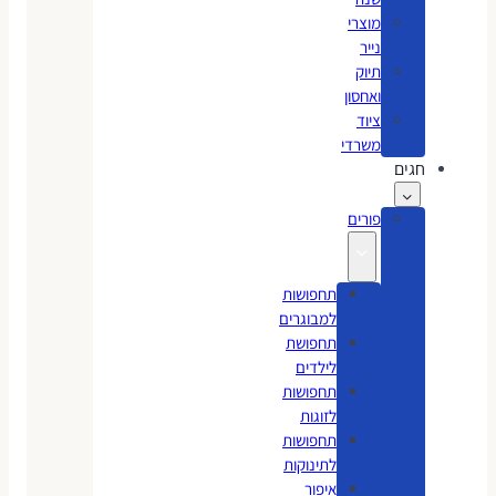
מוצרי
נייר
תיוק
ואחסון
ציוד
משרדי
חגים
פורים
תחפושות
למבוגרים
תחפושת
לילדים
תחפושות
לזוגות
תחפושות
לתינוקות
איפור