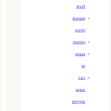
לבנים
צעצועים
לתינוק
הפתעות
צעצועי
עץ
רובה
צעצוע
ואקדחים