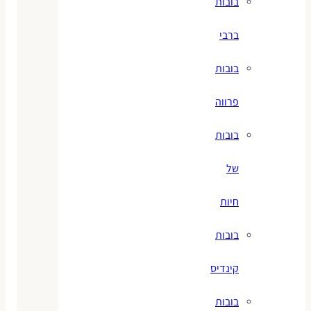
בובות
ברבי
בובות
פרווה
בובות
של
חיות
בובות
קינדיס
בובות