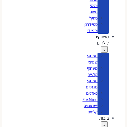
ומיקי
מאוס
סטיץ'
ספיידרמן
וספיידי
משחקים
לילדים
משחקי
קופסא
משחקי
קלפים
משחקי
מגנטים
פאזלים
FoxMind
ישראטויס
קלפים
בובות