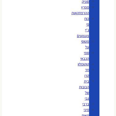
סוניק
מפרץ
ההרפתקאות
כוח
פי
ג'יי
צעצועים
מטוסי
על
סמי
הכבאי
קוקומלון
חד
קרן
בית
הבובות
של
גבי
ברבי
מיני
מאוס