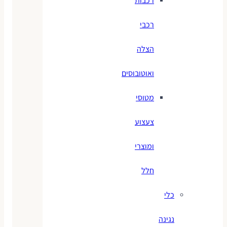
רכבות
רכבי
הצלה
ואוטובוסים
מטוסי
צעצוע
ומוצרי
חלל
כלי
נגינה