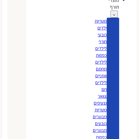
מוצרי
חורף
מטריות
ילדים
כובעי
חורף
לילדים
כפפות
לילדים
מחמם
אוזניים
לילדים
חם
צוואר
וצעיפים
מטריות
מבוגרים
כובעים
מבוגרים
כפפות