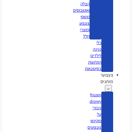
הצלה
ואוטובוסים
מטוסי
צעצוע
ומוצרי
חלל
כלי
נגינה
לילדים
הפתעות
בסיטונאות
צעצועי
מותגים
frozen
disney
גיבורי
על
פוקימון
צעצועים