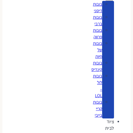
בובות
דיסני
בובות
ברבי
בובות
פרווה
בובות
של
חיות
בובות
קינדיס
בובות
לול
–
LOL
בובות
קריי
בייבי
ציוד
לבית