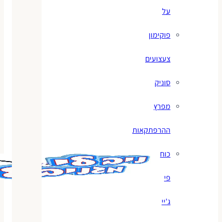
על
פוקימון
צעצועים
סוניק
מפרץ
ההרפתקאות
כוח
פי
ג'יי