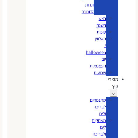
ונרות
לחנוכה
ראש
השנה
סוכות
האלווין
/
halloween
יום
העצמאות
שבועות
מוצרי
קיץ
מתנפחים
לבריכה
ולים
משחקים
לים
ולבריכה