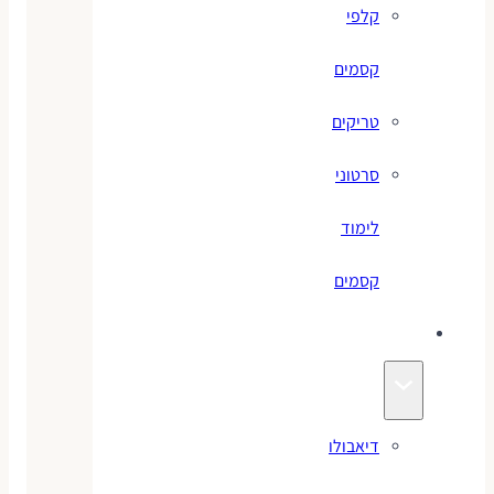
קלפי
קסמים
טריקים
סרטוני
לימוד
קסמים
ג׳אגלינג
דיאבולו