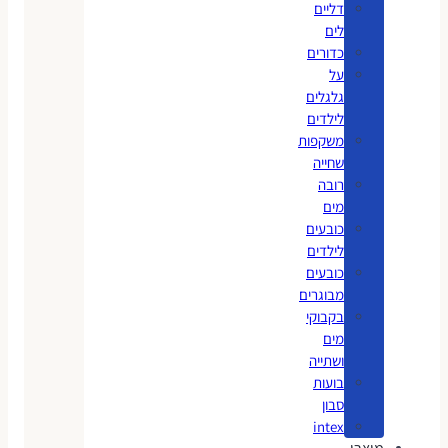
דליים
לים
כדורים
על
גלגלים
לילדים
משקפות
שחייה
רובה
מים
כובעים
לילדים
כובעים
מבוגרים
בקבוקי
מים
ושתייה
בועות
סבון
intex