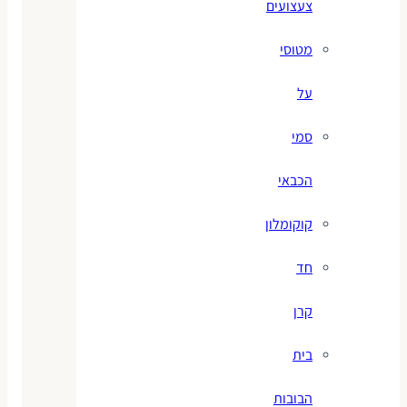
צעצועים
מטוסי
על
סמי
הכבאי
קוקומלון
חד
קרן
בית
הבובות