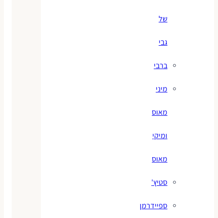
של
גבי
ברבי
מיני
מאוס
ומיקי
מאוס
סטיץ'
ספיידרמן