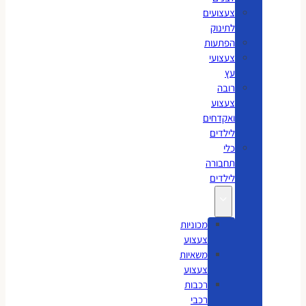
צעצועים
לתינוק
הפתעות
צעצועי
עץ
רובה
צעצוע
ואקדחים
לילדים
כלי
תחבורה
לילדים
מכוניות
צעצוע
משאיות
צעצוע
רכבות
רכבי