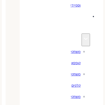
וספיידי
משחקים
לילדים
משחקי
קופסא
משחקי
קלפים
משחקי