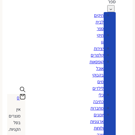
ספר
תיקים
לבית
ספר
תיקי
גן
יצירות
קלמרים
קופסאות
אוכל
בקבוקי
מים
לילדים
כלי
0
כתיבה
מחברות
אין
יומנים
מוצרים
ארגוניות
בסל
ולוחות
הקניות.
שנה