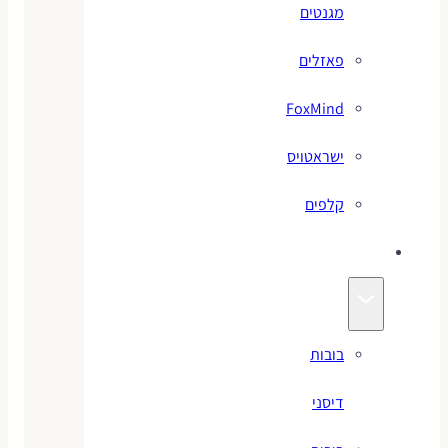
מגנטים
פאזלים
FoxMind
ישראטויס
קלפים
בובות
בובות
דיסני