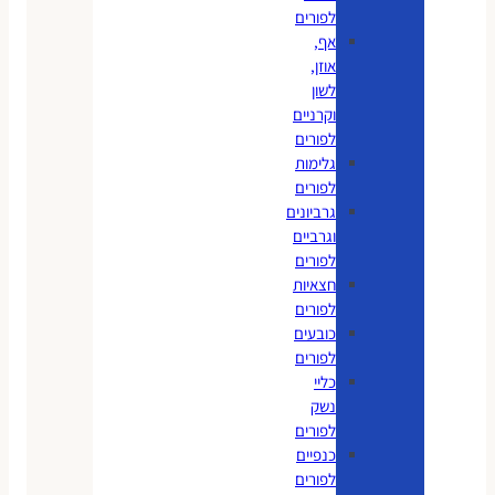
לפורים
אף,
אוזן,
לשון
וקרניים
לפורים
גלימות
לפורים
גרביונים
וגרביים
לפורים
חצאיות
לפורים
כובעים
לפורים
כליי
נשק
לפורים
כנפיים
לפורים