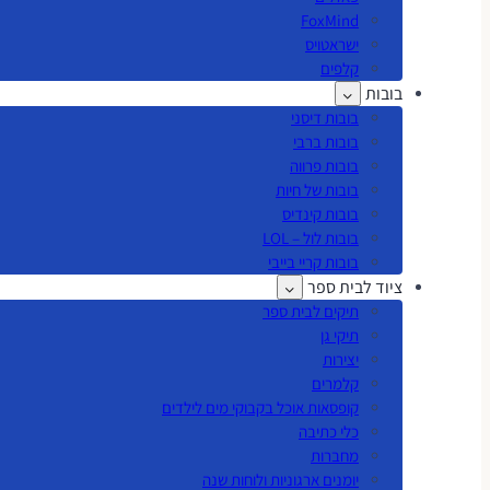
FoxMind
ישראטויס
קלפים
בובות
בובות דיסני
בובות ברבי
בובות פרווה
בובות של חיות
בובות קינדיס
בובות לול – LOL
בובות קריי בייבי
ציוד לבית ספר
תיקים לבית ספר
תיקי גן
יצירות
קלמרים
קופסאות אוכל בקבוקי מים לילדים
כלי כתיבה
מחברות
יומנים ארגוניות ולוחות שנה