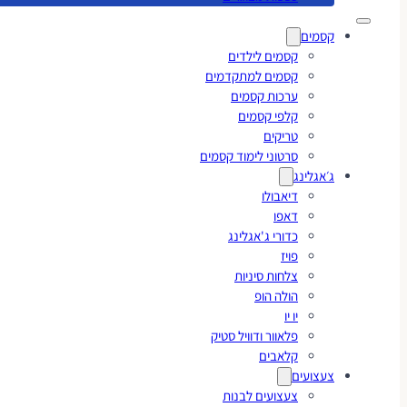
קסמים
קסמים לילדים
קסמים למתקדמים
ערכות קסמים
קלפי קסמים
טריקים
סרטוני לימוד קסמים
ג׳אגלינג
דיאבולו
דאפו
כדורי ג'אגלינג
פויז
צלחות סיניות
הולה הופ
יו יו
פלאוור ודוויל סטיק
קלאבים
צעצועים
צעצועים לבנות