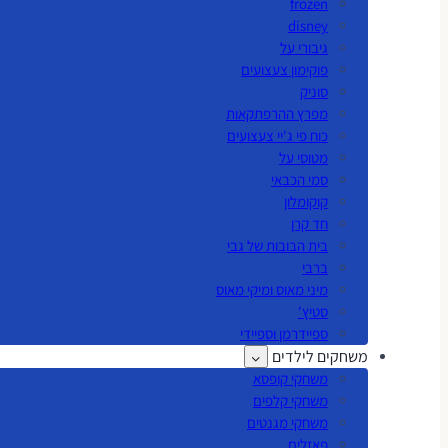
frozen
disney
גיבורי על
פוקימון צעצועים
סוניק
מפרץ ההרפתקאות
כוח פי ג'יי צעצועים
מטוסי על
סמי הכבאי
קוקומלון
חד קרן
בית הבובות של גבי
ברבי
מיני מאוס ומיקי מאוס
סטיץ'
ספיידרמן וספיידי
משחקים לילדים
משחקי קופסא
משחקי קלפים
משחקי מגנטים
פאזלים