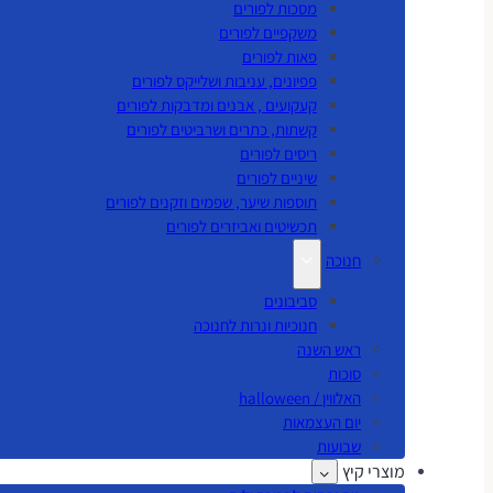
מסכות לפורים
משקפיים לפורים
פאות לפורים
פפיונים, עניבות ושלייקס לפורים
קעקועים , אבנים ומדבקות לפורים
קשתות, כתרים ושרביטים לפורים
ריסים לפורים
שיניים לפורים
תוספות שיער, שפמים וזקנים לפורים
תכשיטים ואביזרים לפורים
חנוכה
סביבונים
חנוכיות ונרות לחנוכה
ראש השנה
סוכות
האלווין / halloween
יום העצמאות
שבועות
מוצרי קיץ