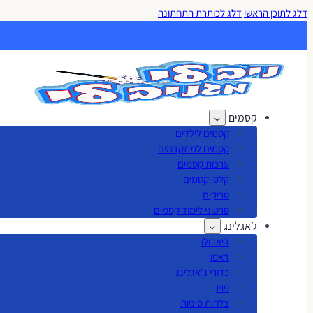
דלג לתוכן הראשי
דלג לכותרת התחתונה
קסמים
קסמים לילדים
קסמים למתקדמים
ערכות קסמים
קלפי קסמים
טריקים
סרטוני לימוד קסמים
ג׳אגלינג
דיאבולו
דאפו
כדורי ג'אגלינג
פויז
צלחות סיניות