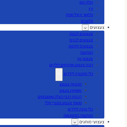
הולה הופ
יו יו
פלאוור ודוויל סטיק
קלאבים
צעצועים
צעצועים לבנות
צעצועים לבנים
צעצועים לתינוק
הפתעות
צעצועי עץ
רובה צעצוע ואקדחים לילדים
כלי תחבורה לילדים
מכוניות צעצוע
משאיות צעצוע
רכבות רכבי הצלה ואוטובוסים
מטוסי צעצוע ומוצרי חלל
כלי נגינה לילדים
הפתעות בסיטונאות
צעצועי מותגים