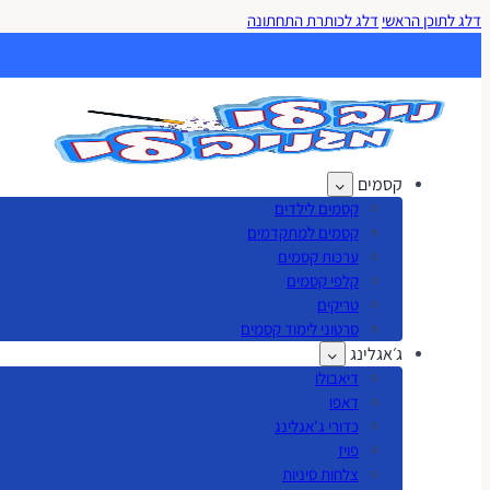
דלג לתוכן הראשי
דלג לכותרת התחתונה
קסמים
קסמים לילדים
קסמים למתקדמים
ערכות קסמים
קלפי קסמים
טריקים
סרטוני לימוד קסמים
ג׳אגלינג
דיאבולו
דאפו
כדורי ג'אגלינג
פויז
צלחות סיניות