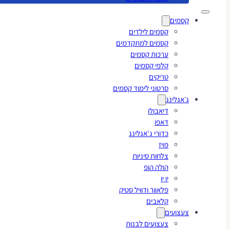
קסמים
קסמים לילדים
קסמים למתקדמים
ערכות קסמים
קלפי קסמים
טריקים
סרטוני לימוד קסמים
ג׳אגלינג
דיאבולו
דאפו
כדורי ג'אגלינג
פויז
צלחות סיניות
הולה הופ
יו יו
פלאוור ודוויל סטיק
קלאבים
צעצועים
צעצועים לבנות