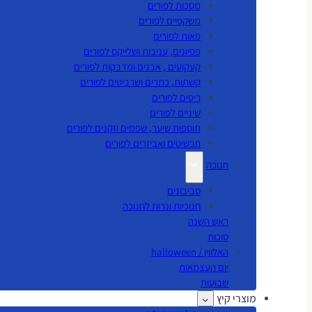
מסכות לפורים
משקפיים לפורים
פאות לפורים
פפיונים, עניבות ושלייקס לפורים
קעקועים , אבנים ומדבקות לפורים
קשתות, כתרים ושרביטים לפורים
ריסים לפורים
שיניים לפורים
תוספות שיער, שפמים וזקנים לפורים
תכשיטים ואביזרים לפורים
חנוכה
סביבונים
חנוכיות ונרות לחנוכה
ראש השנה
סוכות
האלווין / halloween
יום העצמאות
שבועות
מוצרי קיץ