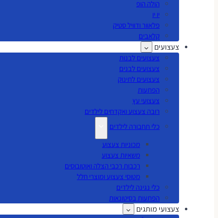
הולה הופ
יו יו
פלאוור ודוויל סטיק
קלאבים
צעצועים
צעצועים לבנות
צעצועים לבנים
צעצועים לתינוק
הפתעות
צעצועי עץ
רובה צעצוע ואקדחים לילדים
כלי תחבורה לילדים
מכוניות צעצוע
משאיות צעצוע
רכבות רכבי הצלה ואוטובוסים
מטוסי צעצוע ומוצרי חלל
כלי נגינה לילדים
הפתעות בסיטונאות
צעצועי מותגים