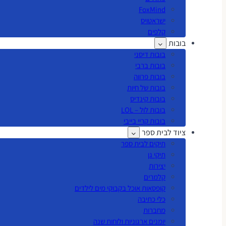
FoxMind
ישראטויס
קלפים
בובות
בובות דיסני
בובות ברבי
בובות פרווה
בובות של חיות
בובות קינדיס
בובות לול – LOL
בובות קריי בייבי
ציוד לבית ספר
תיקים לבית ספר
תיקי גן
יצירות
קלמרים
קופסאות אוכל בקבוקי מים לילדים
כלי כתיבה
מחברות
יומנים ארגוניות ולוחות שנה