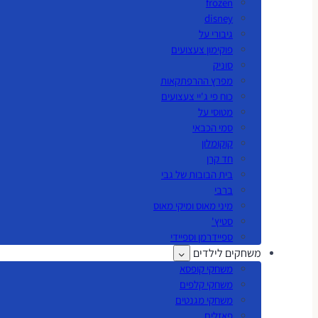
frozen
disney
גיבורי על
פוקימון צעצועים
סוניק
מפרץ ההרפתקאות
כוח פי ג'יי צעצועים
מטוסי על
סמי הכבאי
קוקומלון
חד קרן
בית הבובות של גבי
ברבי
מיני מאוס ומיקי מאוס
סטיץ'
ספיידרמן וספיידי
משחקים לילדים
משחקי קופסא
משחקי קלפים
משחקי מגנטים
פאזלים