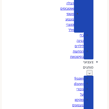
הצלה
ואוטובוסים
מטוסי
צעצוע
ומוצרי
חלל
כלי
נגינה
לילדים
הפתעות
בסיטונאות
צעצועי
מותגים
frozen
disney
גיבורי
על
פוקימון
צעצועים