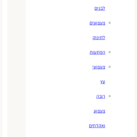
לבנים
צעצועים
לתינוק
הפתעות
צעצועי
עץ
רובה
צעצוע
ואקדחים