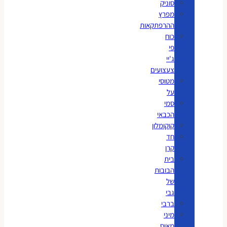
סוניק
מפרץ
ההרפתקאות
כוח
פי
ג'יי
צעצועים
מטוסי
על
סמי
הכבאי
קוקומלון
חד
קרן
בית
הבובות
של
גבי
ברבי
מיני
מאוס