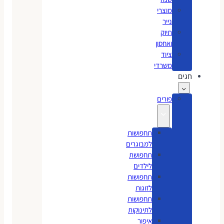
מוצרי
נייר
תיוק
ואחסון
ציוד
משרדי
חגים
פורים
תחפושות
למבוגרים
תחפושת
לילדים
תחפושות
לזוגות
תחפושות
לתינוקות
איפור