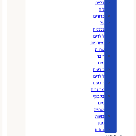
דליים
לים
כדורים
על
גלגלים
לילדים
משקפות
שחייה
רובה
מים
כובעים
לילדים
כובעים
מבוגרים
בקבוקי
מים
ושתייה
בועות
סבון
intex