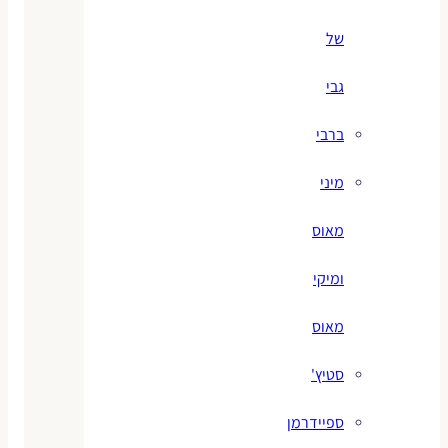
של
גבי
ברבי
מיני
מאוס
ומיקי
מאוס
סטיץ'
ספיידרמן