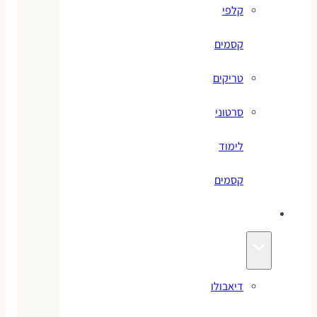
קלפי
קסמים
טריקים
סרטוני
לימוד
קסמים
ג׳אגלינג
דיאבולו