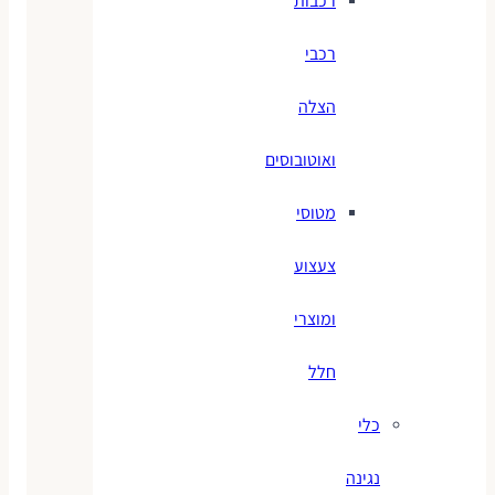
רכבות
רכבי
הצלה
ואוטובוסים
מטוסי
צעצוע
ומוצרי
חלל
כלי
נגינה