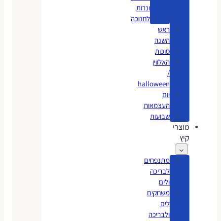
ונרות
לחנוכה
ראש
השנה
סוכות
האלווין
/
halloween
יום
העצמאות
שבועות
מוצרי
קיץ
מתנפחים
לבריכה
ולים
משחקים
לים
ולבריכה