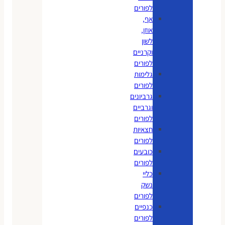
לפורים
אף,
אוזן,
לשון
וקרניים
לפורים
גלימות
לפורים
גרביונים
וגרביים
לפורים
חצאיות
לפורים
כובעים
לפורים
כליי
נשק
לפורים
כנפיים
לפורים