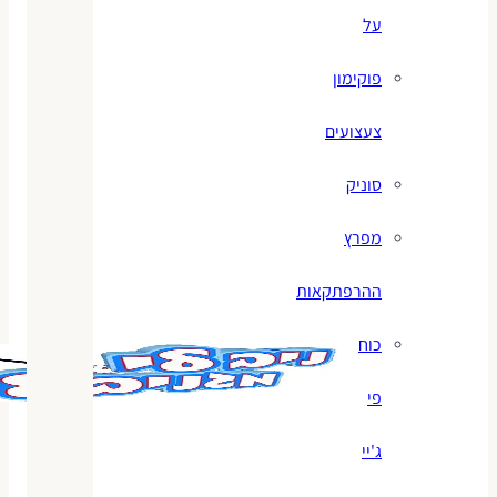
על
פוקימון
צעצועים
סוניק
מפרץ
ההרפתקאות
כוח
פי
ג'יי