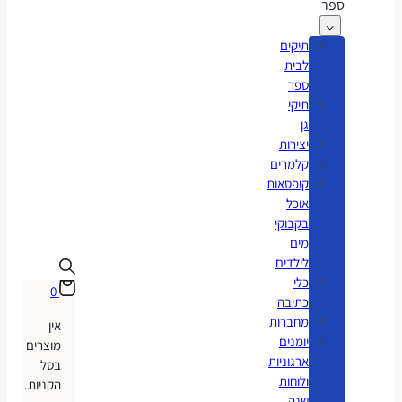
ספר
תיקים
לבית
ספר
תיקי
גן
יצירות
קלמרים
קופסאות
אוכל
בקבוקי
מים
לילדים
כלי
0
כתיבה
מחברות
אין
יומנים
מוצרים
ארגוניות
בסל
ולוחות
הקניות.
שנה