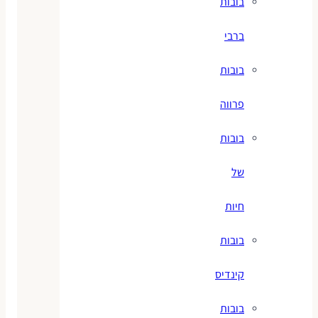
בובות
ברבי
בובות
פרווה
בובות
של
חיות
בובות
קינדיס
בובות