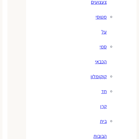
צעצועים
מטוסי
על
סמי
הכבאי
קוקומלון
חד
קרן
בית
הבובות