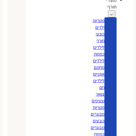
מוצרי
חורף
מטריות
ילדים
כובעי
חורף
לילדים
כפפות
לילדים
מחמם
אוזניים
לילדים
חם
צוואר
וצעיפים
מטריות
מבוגרים
כובעים
מבוגרים
כפפות