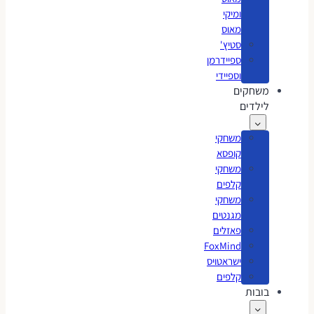
ומיקי
מאוס
סטיץ'
ספיידרמן
וספיידי
משחקים
לילדים
משחקי
קופסא
משחקי
קלפים
משחקי
מגנטים
פאזלים
FoxMind
ישראטויס
קלפים
בובות