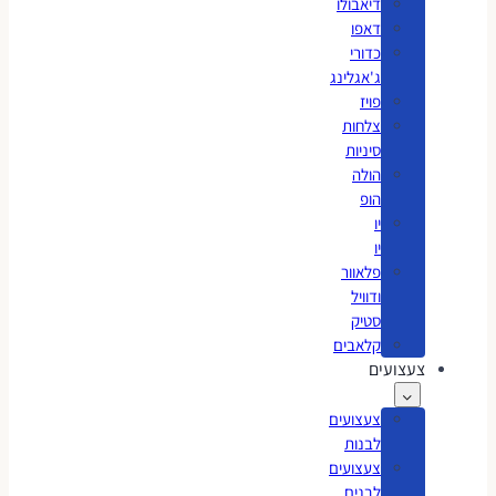
דיאבולו
דאפו
כדורי
ג'אגלינג
פויז
צלחות
סיניות
הולה
הופ
יו
יו
פלאוור
ודוויל
סטיק
קלאבים
צעצועים
צעצועים
לבנות
צעצועים
לבנים