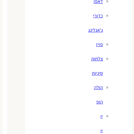
דאפו
כדורי
ג'אגלינג
פויז
צלחות
סיניות
הולה
הופ
יו
יו