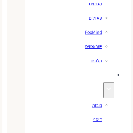
מגנטים
פאזלים
FoxMind
ישראטויס
קלפים
בובות
בובות
דיסני