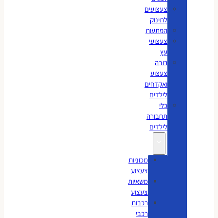
צעצועים
לתינוק
הפתעות
צעצועי
עץ
רובה
צעצוע
ואקדחים
לילדים
כלי
תחבורה
לילדים
מכוניות
צעצוע
משאיות
צעצוע
רכבות
רכבי