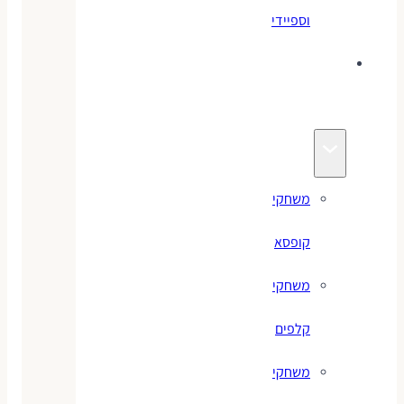
וספיידי
משחקים
לילדים
משחקי
קופסא
משחקי
קלפים
משחקי