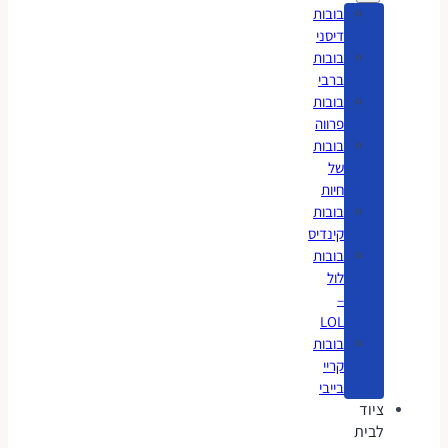
בובות
דיסני
בובות
ברבי
בובות
פרווה
בובות
של
חיות
בובות
קינדיס
בובות
לול
–
LOL
בובות
קריי
בייבי
ציוד
לבית