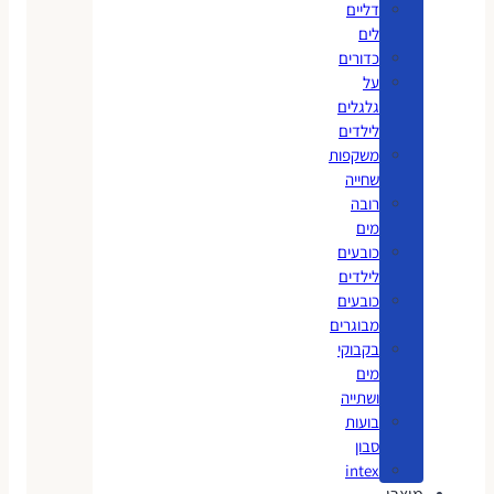
דליים
לים
כדורים
על
גלגלים
לילדים
משקפות
שחייה
רובה
מים
כובעים
לילדים
כובעים
מבוגרים
בקבוקי
מים
ושתייה
בועות
סבון
intex