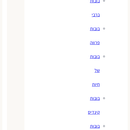
בובות
ברבי
בובות
פרווה
בובות
של
חיות
בובות
קינדיס
בובות