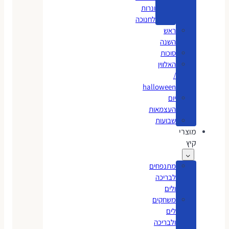
ונרות
לחנוכה
ראש
השנה
סוכות
האלווין
/
halloween
יום
העצמאות
שבועות
מוצרי
קיץ
מתנפחים
לבריכה
ולים
משחקים
לים
ולבריכה