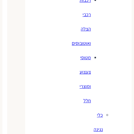
רכבות
רכבי
הצלה
ואוטובוסים
מטוסי
צעצוע
ומוצרי
חלל
כלי
נגינה