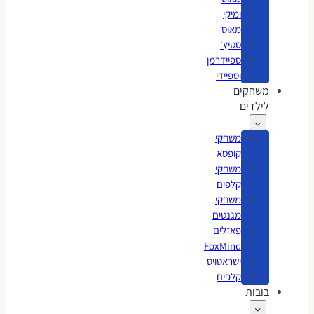
ומיקי
מאוס
סטיץ'
ספיידרמן
וספיידי
משחקים
לילדים
משחקי
קופסא
משחקי
קלפים
משחקי
מגנטים
פאזלים
FoxMind
ישראטויס
קלפים
בובות