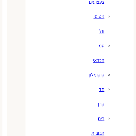
צעצועים
מטוסי
על
סמי
הכבאי
קוקומלון
חד
קרן
בית
הבובות