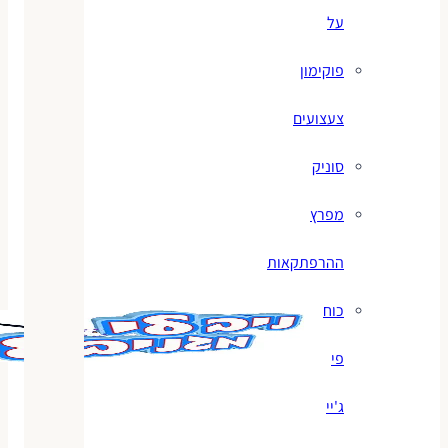
על
פוקימון
צעצועים
סוניק
מפרץ
ההרפתקאות
כוח
פי
ג'יי