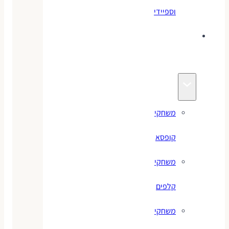
וספיידי
משחקים
לילדים
משחקי
קופסא
משחקי
קלפים
משחקי