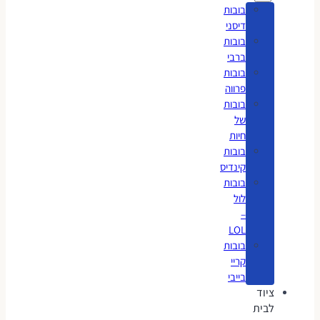
בובות
דיסני
בובות
ברבי
בובות
פרווה
בובות
של
חיות
בובות
קינדיס
בובות
לול
–
LOL
בובות
קריי
בייבי
ציוד
לבית