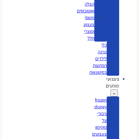
הצלה
ואוטובוסים
מטוסי
צעצוע
ומוצרי
חלל
כלי
נגינה
לילדים
הפתעות
בסיטונאות
צעצועי
מותגים
frozen
disney
גיבורי
על
פוקימון
צעצועים