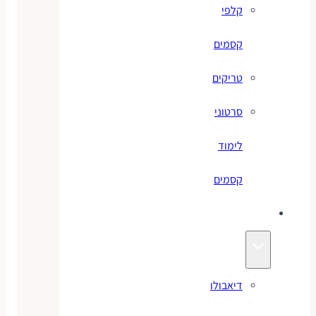
קלפי
קסמים
טריקים
סרטוני
לימוד
קסמים
ג׳אגלינג
דיאבולו