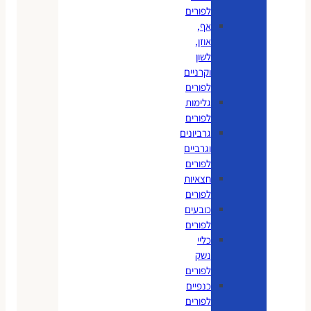
לפורים
אף,
אוזן,
לשון
וקרניים
לפורים
גלימות
לפורים
גרביונים
וגרביים
לפורים
חצאיות
לפורים
כובעים
לפורים
כליי
נשק
לפורים
כנפיים
לפורים