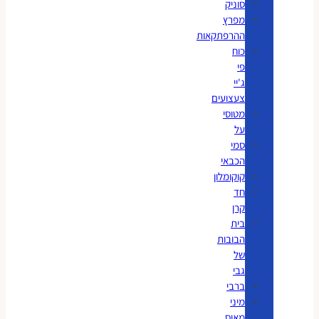
סוניק
מפרץ
ההרפתקאות
כוח
פי
ג'יי
צעצועים
מטוסי
על
סמי
הכבאי
קוקומלון
חד
קרן
בית
הבובות
של
גבי
ברבי
מיני
מאוס