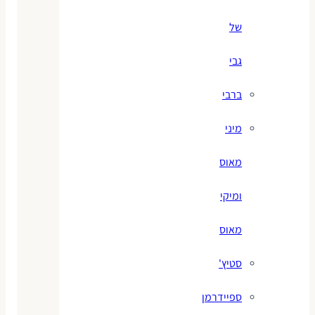
של
גבי
ברבי
מיני
מאוס
ומיקי
מאוס
סטיץ'
ספיידרמן