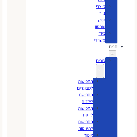
מוצרי
נייר
תיוק
ואחסון
ציוד
משרדי
חגים
פורים
תחפושות
למבוגרים
תחפושת
לילדים
תחפושות
לזוגות
תחפושות
לתינוקות
איפור