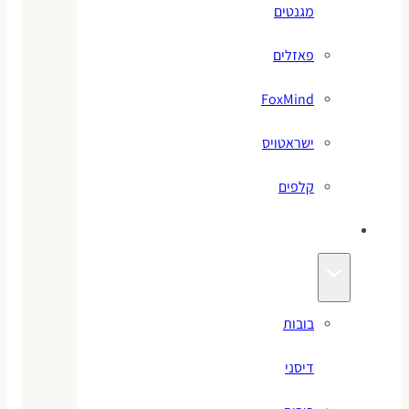
מגנטים
פאזלים
FoxMind
ישראטויס
קלפים
בובות
בובות
דיסני