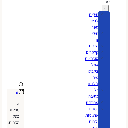
ספר
תיקים
לבית
ספר
תיקי
גן
יצירות
קלמרים
קופסאות
אוכל
בקבוקי
מים
לילדים
כלי
0
כתיבה
מחברות
אין
יומנים
מוצרים
ארגוניות
בסל
ולוחות
הקניות.
שנה