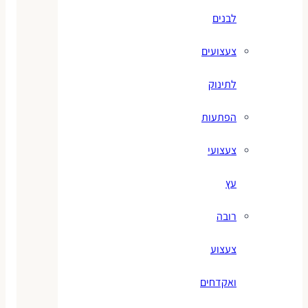
לבנים
צעצועים
לתינוק
הפתעות
צעצועי
עץ
רובה
צעצוע
ואקדחים