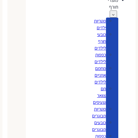
מוצרי
חורף
מטריות
ילדים
כובעי
חורף
לילדים
כפפות
לילדים
מחמם
אוזניים
לילדים
חם
צוואר
וצעיפים
מטריות
מבוגרים
כובעים
מבוגרים
כפפות