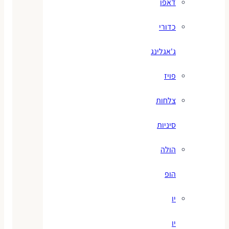
דאפו
כדורי
ג'אגלינג
פויז
צלחות
סיניות
הולה
הופ
יו
יו