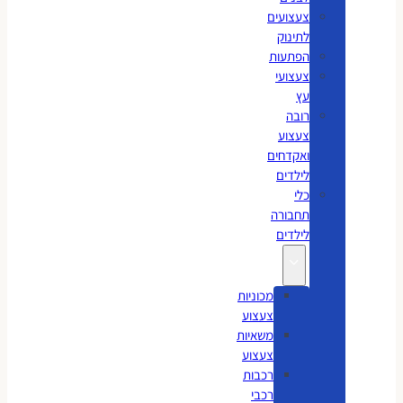
צעצועים
לתינוק
הפתעות
צעצועי
עץ
רובה
צעצוע
ואקדחים
לילדים
כלי
תחבורה
לילדים
מכוניות
צעצוע
משאיות
צעצוע
רכבות
רכבי