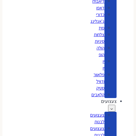
דיאבולו
דאפו
כדורי
ג'אגלינג
פויז
צלחות
סיניות
הולה
הופ
יו
יו
פלאוור
ודוויל
סטיק
קלאבים
צעצועים
צעצועים
לבנות
צעצועים
לבנים