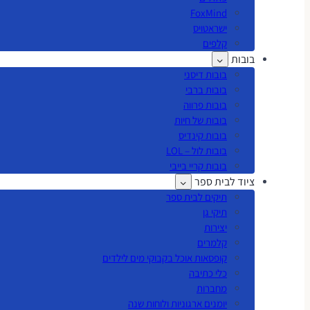
FoxMind
ישראטויס
קלפים
בובות
בובות דיסני
בובות ברבי
בובות פרווה
בובות של חיות
בובות קינדיס
בובות לול – LOL
בובות קריי בייבי
ציוד לבית ספר
תיקים לבית ספר
תיקי גן
יצירות
קלמרים
קופסאות אוכל בקבוקי מים לילדים
כלי כתיבה
מחברות
יומנים ארגוניות ולוחות שנה