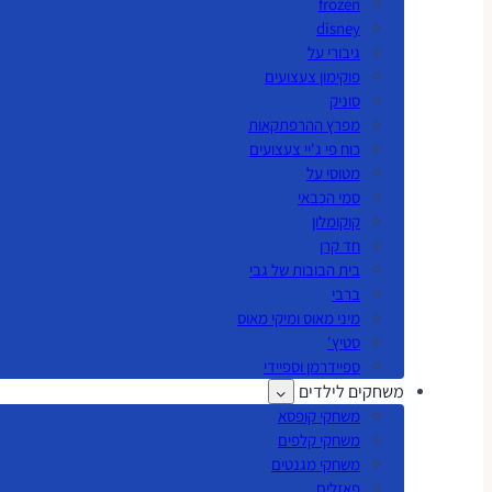
frozen
disney
גיבורי על
פוקימון צעצועים
סוניק
מפרץ ההרפתקאות
כוח פי ג'יי צעצועים
מטוסי על
סמי הכבאי
קוקומלון
חד קרן
בית הבובות של גבי
ברבי
מיני מאוס ומיקי מאוס
סטיץ'
ספיידרמן וספיידי
משחקים לילדים
משחקי קופסא
משחקי קלפים
משחקי מגנטים
פאזלים