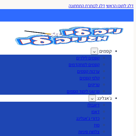
דלג לתוכן הראשי
דלג לכותרת התחתונה
קסמים
קסמים לילדים
קסמים למתקדמים
ערכות קסמים
קלפי קסמים
טריקים
סרטוני לימוד קסמים
ג׳אגלינג
דיאבולו
דאפו
כדורי ג'אגלינג
פויז
צלחות סיניות