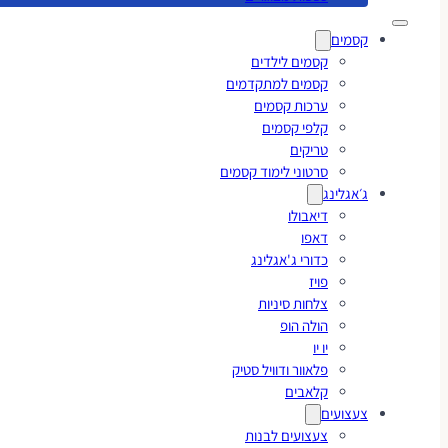
קסמים
קסמים לילדים
קסמים למתקדמים
ערכות קסמים
קלפי קסמים
טריקים
סרטוני לימוד קסמים
ג׳אגלינג
דיאבולו
דאפו
כדורי ג'אגלינג
פויז
צלחות סיניות
הולה הופ
יו יו
פלאוור ודוויל סטיק
קלאבים
צעצועים
צעצועים לבנות