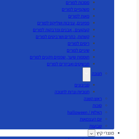
מסכות לפורים
משקפיים לפורים
פאות לפורים
פפיונים, עניבות ושלייקס לפורים
קעקועים , אבנים ומדבקות לפורים
קשתות, כתרים ושרביטים לפורים
ריסים לפורים
שיניים לפורים
תוספות שיער, שפמים וזקנים לפורים
תכשיטים ואביזרים לפורים
חנוכה
סביבונים
חנוכיות ונרות לחנוכה
ראש השנה
סוכות
האלווין / halloween
יום העצמאות
שבועות
מוצרי קיץ