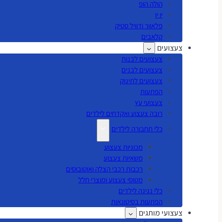
הולה הופ
יו יו
פלאוור ודוויל סטיק
קלאבים
צעצועים
צעצועים לבנות
צעצועים לבנים
צעצועים לתינוק
הפתעות
צעצועי עץ
רובה צעצוע ואקדחים לילדים
כלי תחבורה לילדים
מכוניות צעצוע
משאיות צעצוע
רכבות רכבי הצלה ואוטובוסים
מטוסי צעצוע ומוצרי חלל
כלי נגינה לילדים
הפתעות בסיטונאות
צעצועי מותגים