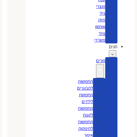
מוצרי
נייר
תיוק
ואחסון
ציוד
משרדי
חגים
פורים
תחפושות
למבוגרים
תחפושת
לילדים
תחפושות
לזוגות
תחפושות
לתינוקות
איפור