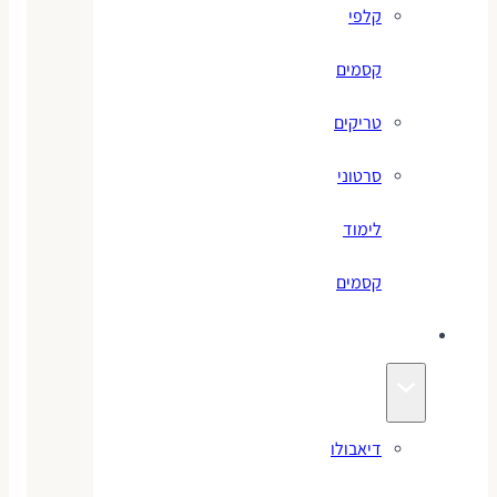
קלפי
קסמים
טריקים
סרטוני
לימוד
קסמים
ג׳אגלינג
דיאבולו