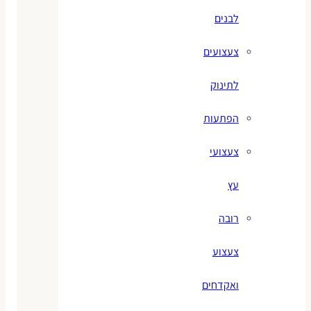
לבנים
צעצועים
לתינוק
הפתעות
צעצועי
עץ
רובה
צעצוע
ואקדחים