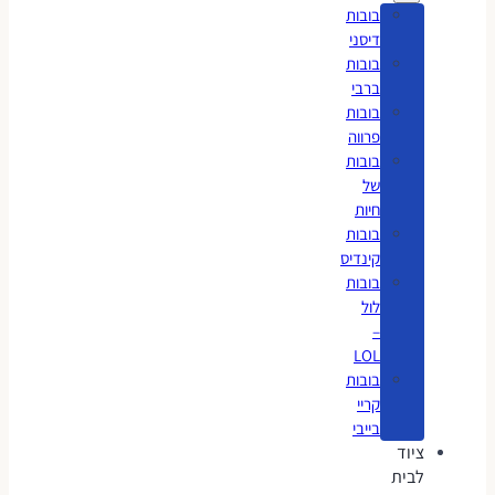
בובות
דיסני
בובות
ברבי
בובות
פרווה
בובות
של
חיות
בובות
קינדיס
בובות
לול
–
LOL
בובות
קריי
בייבי
ציוד
לבית