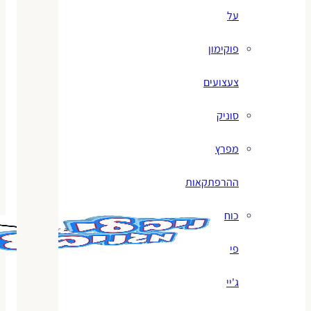
על
פוקימון
צעצועים
סוניק
מפרץ
ההרפתקאות
כוח
פי
ג'יי