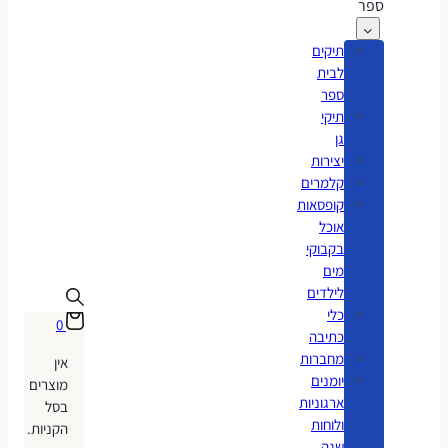
ספר
תיקים
לבית
ספר
תיקי
גן
יצירות
קלמרים
קופסאות
אוכל
בקבוקי
מים
לילדים
כלי
0
כתיבה
מחברות
אין
יומנים
מוצרים
ארגוניות
בסל
ולוחות
הקניות.
שנה