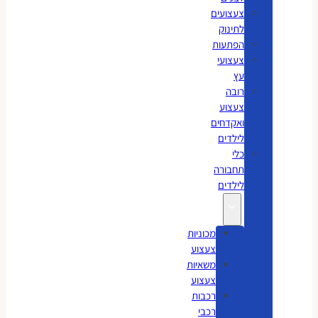
צעצועים
לתינוק
הפתעות
צעצועי
עץ
רובה
צעצוע
ואקדחים
לילדים
כלי
תחבורה
לילדים
מכוניות
צעצוע
משאיות
צעצוע
רכבות
רכבי