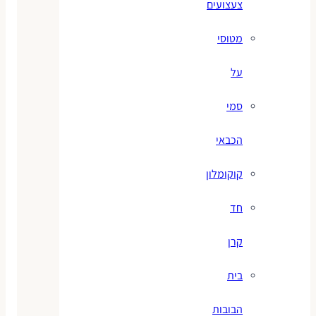
צעצועים
מטוסי
על
סמי
הכבאי
קוקומלון
חד
קרן
בית
הבובות