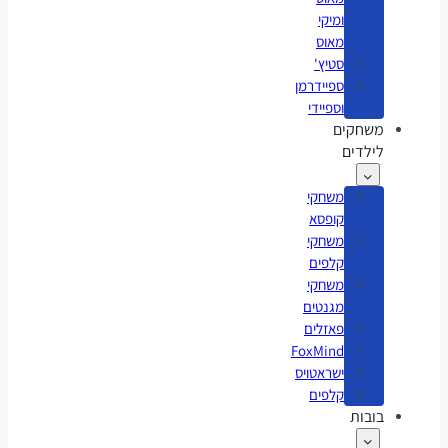
ומיקי
מאוס
סטיץ'
ספיידרמן
וספיידי
משחקים
לילדים
משחקי
קופסא
משחקי
קלפים
משחקי
מגנטים
פאזלים
FoxMind
ישראטויס
קלפים
בובות