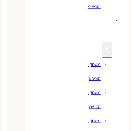
וספיידי
משחקים
לילדים
משחקי
קופסא
משחקי
קלפים
משחקי