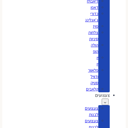
דיאבולו
דאפו
כדורי
ג'אגלינג
פויז
צלחות
סיניות
הולה
הופ
יו
יו
פלאוור
ודוויל
סטיק
קלאבים
צעצועים
צעצועים
לבנות
צעצועים
לבנים