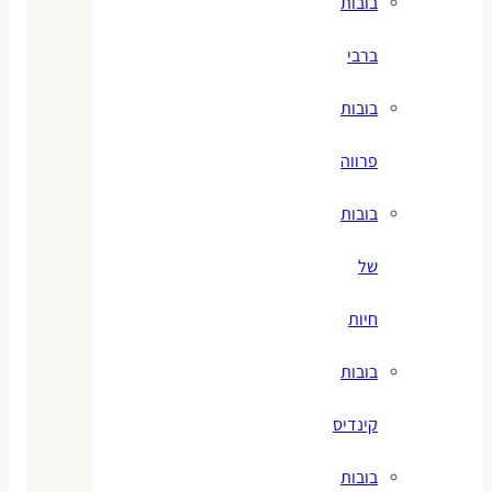
בובות
ברבי
בובות
פרווה
בובות
של
חיות
בובות
קינדיס
בובות