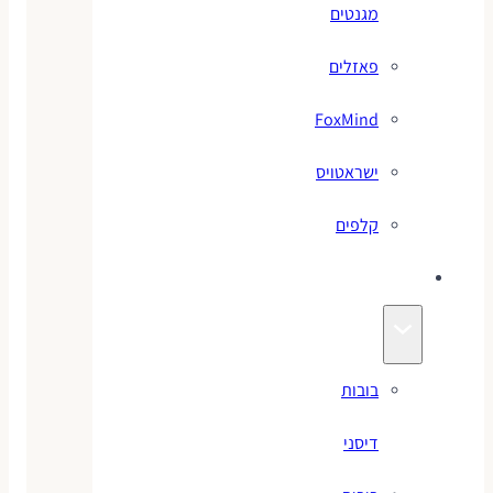
מגנטים
פאזלים
FoxMind
ישראטויס
קלפים
בובות
בובות
דיסני