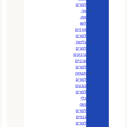
לפורים
אף,
אוזן,
לשון
וקרניים
לפורים
גלימות
לפורים
גרביונים
וגרביים
לפורים
חצאיות
לפורים
כובעים
לפורים
כליי
נשק
לפורים
כנפיים
לפורים