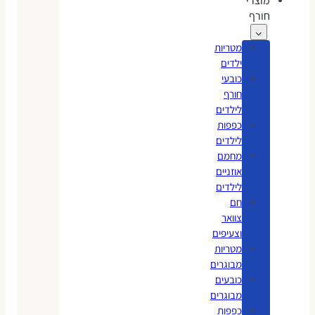
מוצרי
חורף
מטריות
ילדים
כובעי
חורף
לילדים
כפפות
לילדים
מחמם
אוזניים
לילדים
חם
צוואר
וצעיפים
מטריות
מבוגרים
כובעים
מבוגרים
כפפות