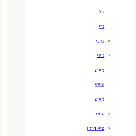
של
גבי
ברבי
מיני
מאוס
ומיקי
מאוס
סטיץ'
ספיידרמן