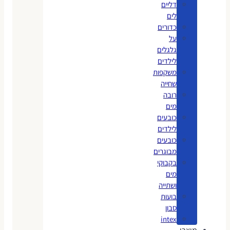
דליים
לים
כדורים
על
גלגלים
לילדים
משקפות
שחייה
רובה
מים
כובעים
לילדים
כובעים
מבוגרים
בקבוקי
מים
ושתייה
בועות
סבון
intex