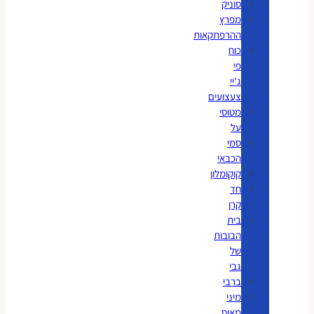
סוניק
מפרץ
ההרפתקאות
כוח
פי
ג'יי
צעצועים
מטוסי
על
סמי
הכבאי
קוקומלון
חד
קרן
בית
הבובות
של
גבי
ברבי
מיני
מאוס