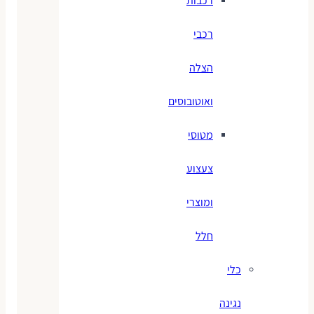
רכבות
רכבי
הצלה
ואוטובוסים
מטוסי
צעצוע
ומוצרי
חלל
כלי
נגינה