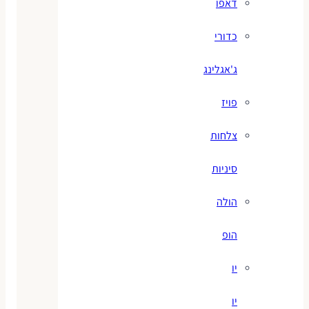
דאפו
כדורי
ג'אגלינג
פויז
צלחות
סיניות
הולה
הופ
יו
יו