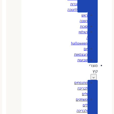
ונרות
לחנוכה
ראש
השנה
סוכות
האלווין
/
halloween
יום
העצמאות
שבועות
מוצרי
קיץ
מתנפחים
לבריכה
ולים
משחקים
לים
ולבריכה