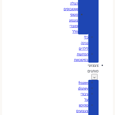
הצלה
ואוטובוסים
מטוסי
צעצוע
ומוצרי
חלל
כלי
נגינה
לילדים
הפתעות
בסיטונאות
צעצועי
מותגים
frozen
disney
גיבורי
על
פוקימון
צעצועים