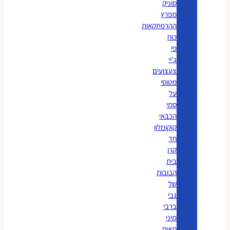
סוניק
מפרץ
ההרפתקאות
כוח
פי
ג'יי
צעצועים
מטוסי
על
סמי
הכבאי
קוקומלון
חד
קרן
בית
הבובות
של
גבי
ברבי
מיני
מאוס