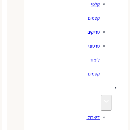
קלפי
קסמים
טריקים
סרטוני
לימוד
קסמים
ג׳אגלינג
דיאבולו