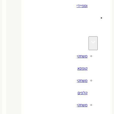
וספיידי
משחקים
לילדים
משחקי
קופסא
משחקי
קלפים
משחקי