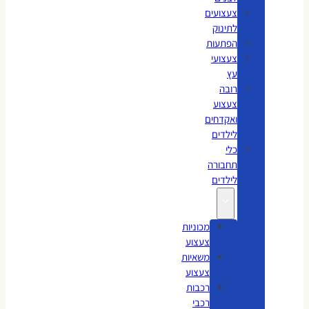
צעצועים
לתינוק
הפתעות
צעצועי
עץ
רובה
צעצוע
ואקדחים
לילדים
כלי
תחבורה
לילדים
מכוניות
צעצוע
משאיות
צעצוע
רכבות
רכבי