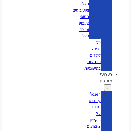
הצלה
ואוטובוסים
מטוסי
צעצוע
ומוצרי
חלל
כלי
נגינה
לילדים
הפתעות
בסיטונאות
צעצועי
מותגים
frozen
disney
גיבורי
על
פוקימון
צעצועים