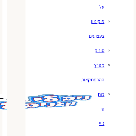
על
פוקימון
צעצועים
סוניק
מפרץ
ההרפתקאות
כוח
פי
ג'יי