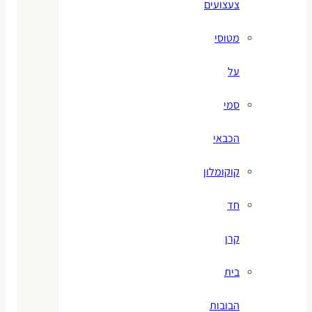
צעצועים
מטוסי
על
סמי
הכבאי
קוקומלון
חד
קרן
בית
הבובות