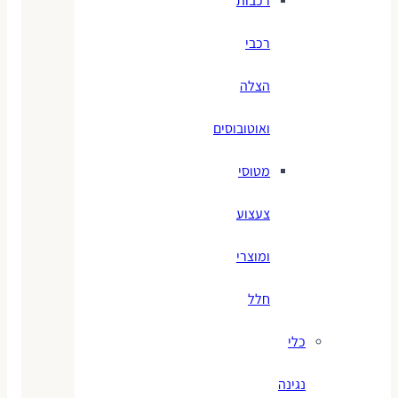
רכבות
רכבי
הצלה
ואוטובוסים
מטוסי
צעצוע
ומוצרי
חלל
כלי
נגינה