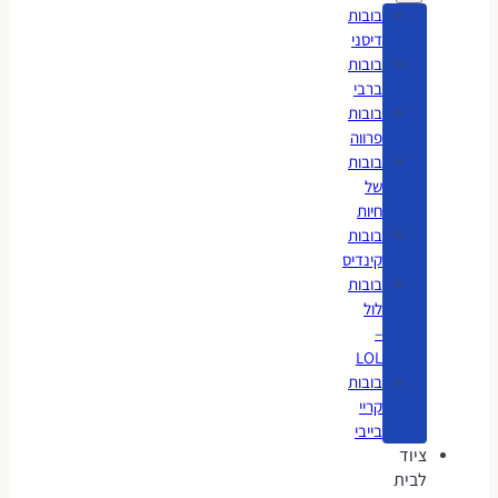
בובות
דיסני
בובות
ברבי
בובות
פרווה
בובות
של
חיות
בובות
קינדיס
בובות
לול
–
LOL
בובות
קריי
בייבי
ציוד
לבית