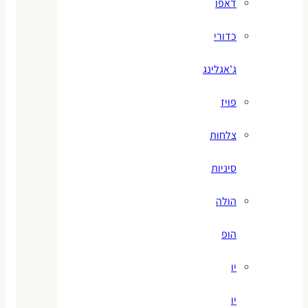
דאפו
כדורי
ג'אגלינג
פויז
צלחות
סיניות
הולה
הופ
יו
יו