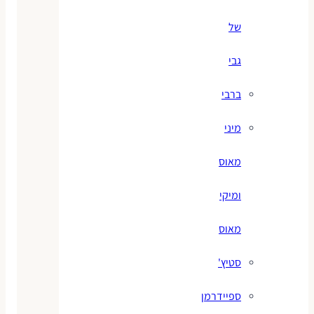
של
גבי
ברבי
מיני
מאוס
ומיקי
מאוס
סטיץ'
ספיידרמן