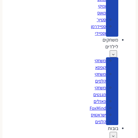
ומיקי
מאוס
סטיץ'
ספיידרמן
וספיידי
משחקים
לילדים
משחקי
קופסא
משחקי
קלפים
משחקי
מגנטים
פאזלים
FoxMind
ישראטויס
קלפים
בובות