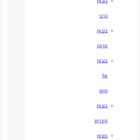
בובות
ברבי
בובות
פרווה
בובות
של
חיות
בובות
קינדיס
בובות