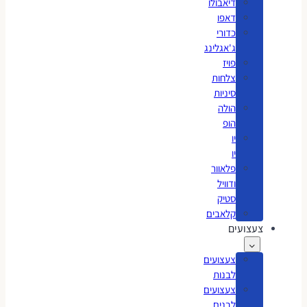
דיאבולו
דאפו
כדורי
ג'אגלינג
פויז
צלחות
סיניות
הולה
הופ
יו
יו
פלאוור
ודוויל
סטיק
קלאבים
צעצועים
צעצועים
לבנות
צעצועים
לבנים