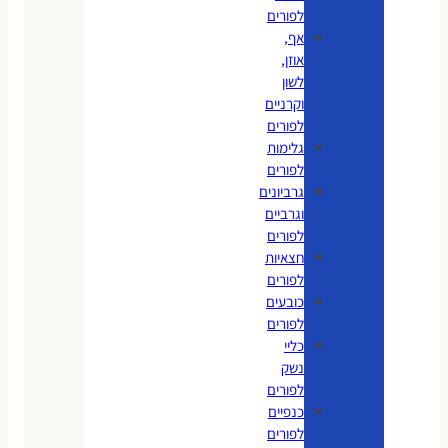
לפורים
אף,
אוזן,
לשון
וקרניים
לפורים
גלימות
לפורים
גרביונים
וגרביים
לפורים
חצאיות
לפורים
כובעים
לפורים
כליי
נשק
לפורים
כנפיים
לפורים