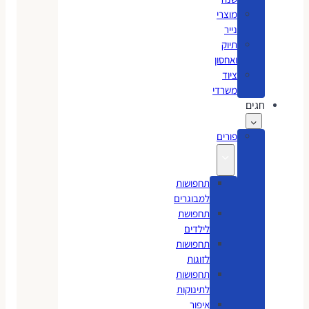
מוצרי
נייר
תיוק
ואחסון
ציוד
משרדי
חגים
פורים
תחפושות
למבוגרים
תחפושת
לילדים
תחפושות
לזוגות
תחפושות
לתינוקות
איפור