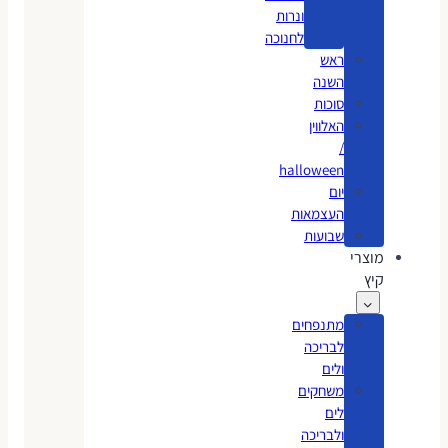
ונרות
לחנוכה
ראש
השנה
סוכות
האלווין
/
halloween
יום
העצמאות
שבועות
מוצרי
קיץ
מתנפחים
לבריכה
ולים
משחקים
לים
ולבריכה