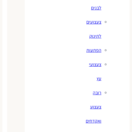
לבנים
צעצועים
לתינוק
הפתעות
צעצועי
עץ
רובה
צעצוע
ואקדחים