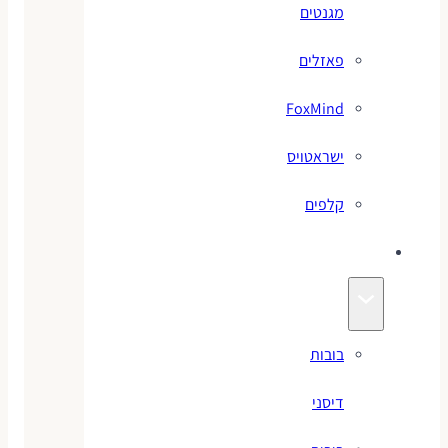
מגנטים
פאזלים
FoxMind
ישראטויס
קלפים
בובות
בובות
דיסני