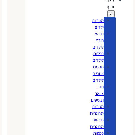
מוצרי
חורף
מטריות
ילדים
כובעי
חורף
לילדים
כפפות
לילדים
מחמם
אוזניים
לילדים
חם
צוואר
וצעיפים
מטריות
מבוגרים
כובעים
מבוגרים
כפפות