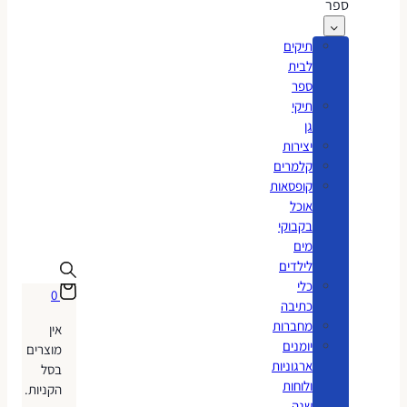
ספר
תיקים
לבית
ספר
תיקי
גן
יצירות
קלמרים
קופסאות
אוכל
בקבוקי
מים
לילדים
כלי
0
כתיבה
מחברות
אין
יומנים
מוצרים
ארגוניות
בסל
ולוחות
הקניות.
שנה