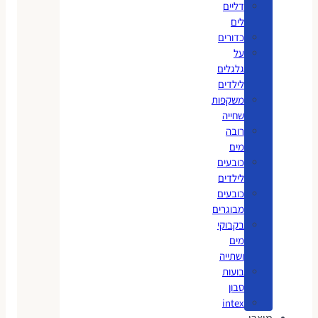
דליים
לים
כדורים
על
גלגלים
לילדים
משקפות
שחייה
רובה
מים
כובעים
לילדים
כובעים
מבוגרים
בקבוקי
מים
ושתייה
בועות
סבון
intex