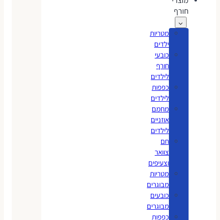
מוצרי
חורף
מטריות
ילדים
כובעי
חורף
לילדים
כפפות
לילדים
מחמם
אוזניים
לילדים
חם
צוואר
וצעיפים
מטריות
מבוגרים
כובעים
מבוגרים
כפפות