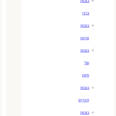
בובות
ברבי
בובות
פרווה
בובות
של
חיות
בובות
קינדיס
בובות