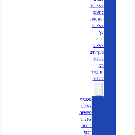
צעצועים
לתינוק
הפתעות
צעצועי
עץ
רובה
צעצוע
ואקדחים
לילדים
כלי
תחבורה
לילדים
מכוניות
צעצוע
משאיות
צעצוע
רכבות
רכבי