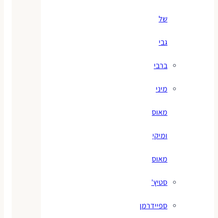
של
גבי
ברבי
מיני
מאוס
ומיקי
מאוס
סטיץ'
ספיידרמן