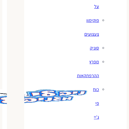
על
פוקימון
צעצועים
סוניק
מפרץ
ההרפתקאות
כוח
פי
ג'יי