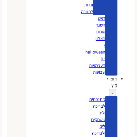
ונרות
לחנוכה
ראש
השנה
סוכות
האלווין
/
halloween
יום
העצמאות
שבועות
מוצרי
קיץ
מתנפחים
לבריכה
ולים
משחקים
לים
ולבריכה