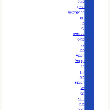
סוניק
מפרץ
ההרפתקאות
כוח
פי
ג'יי
צעצועים
מטוסי
על
סמי
הכבאי
קוקומלון
חד
קרן
בית
הבובות
של
גבי
ברבי
מיני
מאוס