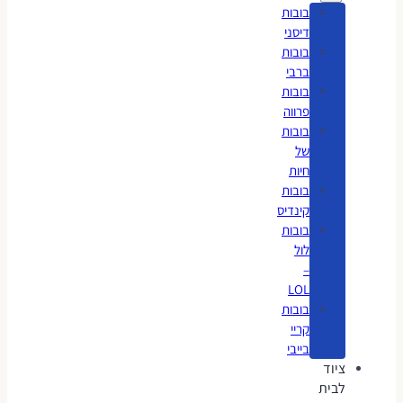
בובות
דיסני
בובות
ברבי
בובות
פרווה
בובות
של
חיות
בובות
קינדיס
בובות
לול
–
LOL
בובות
קריי
בייבי
ציוד
לבית