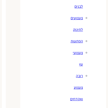
לבנים
צעצועים
לתינוק
הפתעות
צעצועי
עץ
רובה
צעצוע
ואקדחים