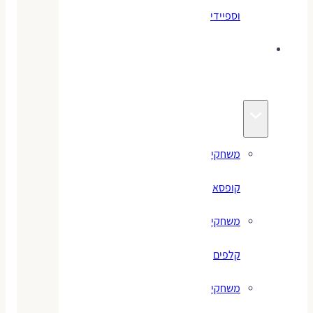
וספיידי
משחקים
לילדים
משחקי
קופסא
משחקי
קלפים
משחקי