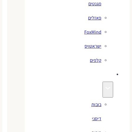
מגנטים
פאזלים
FoxMind
ישראטויס
קלפים
בובות
בובות
דיסני