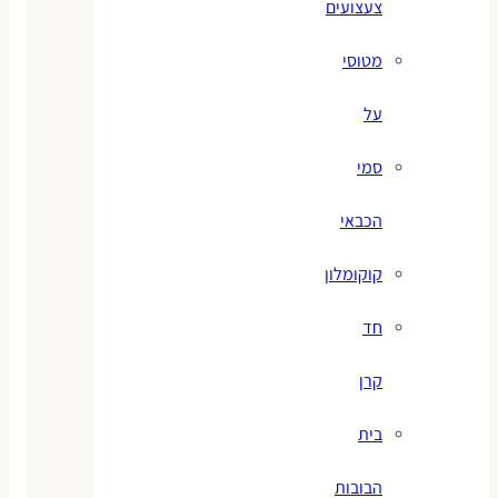
צעצועים
מטוסי
על
סמי
הכבאי
קוקומלון
חד
קרן
בית
הבובות