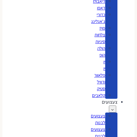
דיאבולו
דאפו
כדורי
ג'אגלינג
פויז
צלחות
סיניות
הולה
הופ
יו
יו
פלאוור
ודוויל
סטיק
קלאבים
צעצועים
צעצועים
לבנות
צעצועים
לבנים