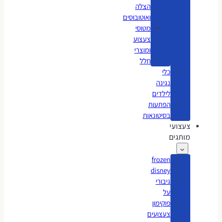
הצלה
ואוטובוסים
מטוסי
צעצוע
ומוצרי
חלל
כלי
נגינה
לילדים
הפתעות
בסיטונאות
צעצועי
מותגים
frozen
disney
גיבורי
על
פוקימון
צעצועים