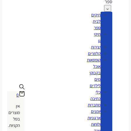
ספר
תיקים
לבית
ספר
תיקי
גן
יצירות
קלמרים
קופסאות
אוכל
בקבוקי
מים
לילדים
כלי
0
כתיבה
מחברות
אין
יומנים
מוצרים
ארגוניות
בסל
ולוחות
הקניות.
שנה