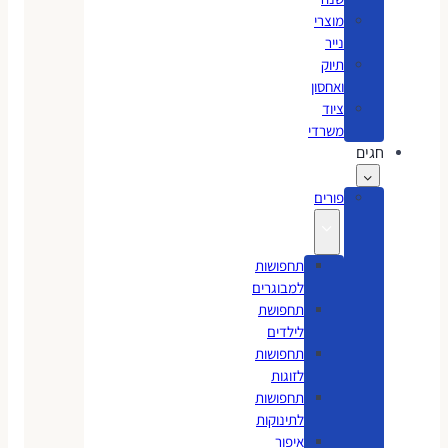
מוצרי
נייר
תיוק
ואחסון
ציוד
משרדי
חגים
פורים
תחפושות
למבוגרים
תחפושת
לילדים
תחפושות
לזוגות
תחפושות
לתינוקות
איפור