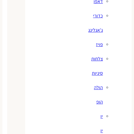
דאפו
כדורי
ג'אגלינג
פויז
צלחות
סיניות
הולה
הופ
יו
יו