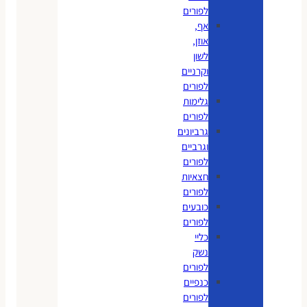
לפורים
אף,
אוזן,
לשון
וקרניים
לפורים
גלימות
לפורים
גרביונים
וגרביים
לפורים
חצאיות
לפורים
כובעים
לפורים
כליי
נשק
לפורים
כנפיים
לפורים