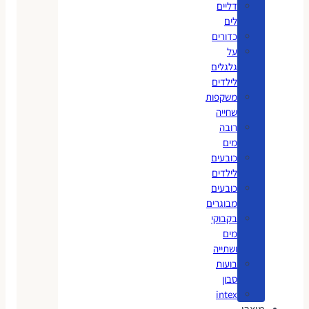
דליים
לים
כדורים
על
גלגלים
לילדים
משקפות
שחייה
רובה
מים
כובעים
לילדים
כובעים
מבוגרים
בקבוקי
מים
ושתייה
בועות
סבון
intex