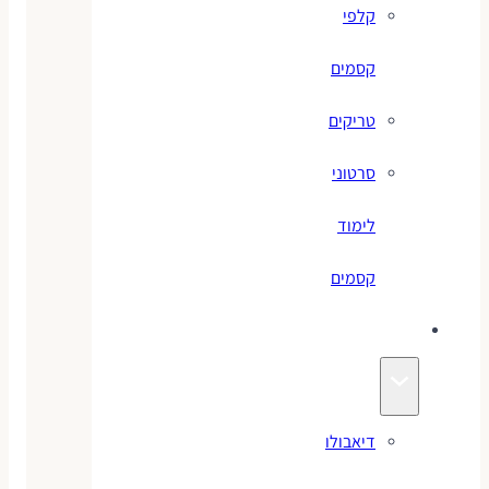
קלפי
קסמים
טריקים
סרטוני
לימוד
קסמים
ג׳אגלינג
דיאבולו