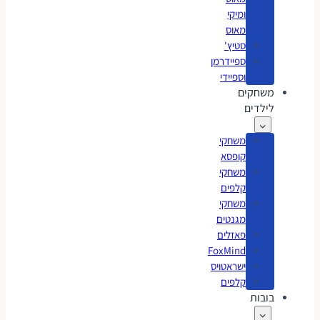
ומיקי
מאוס
סטיץ'
ספיידרמן
וספיידי
משחקים
לילדים
משחקי
קופסא
משחקי
קלפים
משחקי
מגנטים
פאזלים
FoxMind
ישראטויס
קלפים
בובות