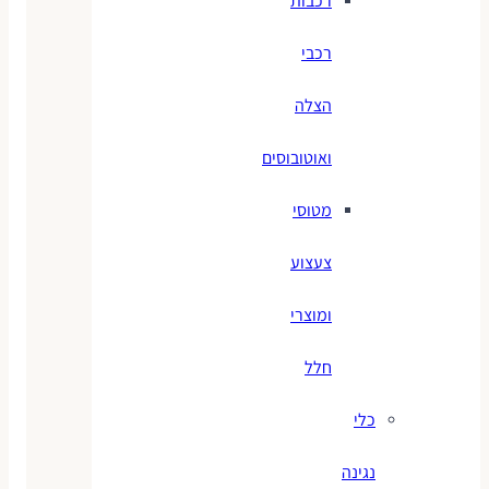
רכבות
רכבי
הצלה
ואוטובוסים
מטוסי
צעצוע
ומוצרי
חלל
כלי
נגינה