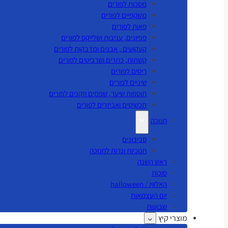
מסכות לפורים
משקפיים לפורים
פאות לפורים
פפיונים, עניבות ושלייקס לפורים
קעקועים , אבנים ומדבקות לפורים
קשתות, כתרים ושרביטים לפורים
ריסים לפורים
שיניים לפורים
תוספות שיער, שפמים וזקנים לפורים
תכשיטים ואביזרים לפורים
חנוכה
סביבונים
חנוכיות ונרות לחנוכה
ראש השנה
סוכות
האלווין / halloween
יום העצמאות
שבועות
מוצרי קיץ