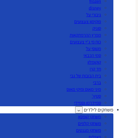
frozen
disney
גיבורי על
פוקימון צעצועים
סוניק
מפרץ ההרפתקאות
כוח פי ג'יי צעצועים
מטוסי על
סמי הכבאי
קוקומלון
חד קרן
בית הבובות של גבי
ברבי
מיני מאוס ומיקי מאוס
סטיץ'
ספיידרמן וספיידי
משחקים לילדים
משחקי קופסא
משחקי קלפים
משחקי מגנטים
פאזלים