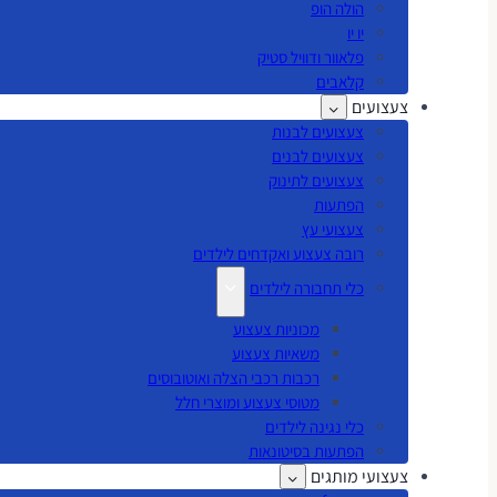
הולה הופ
יו יו
פלאוור ודוויל סטיק
קלאבים
צעצועים
צעצועים לבנות
צעצועים לבנים
צעצועים לתינוק
הפתעות
צעצועי עץ
רובה צעצוע ואקדחים לילדים
כלי תחבורה לילדים
מכוניות צעצוע
משאיות צעצוע
רכבות רכבי הצלה ואוטובוסים
מטוסי צעצוע ומוצרי חלל
כלי נגינה לילדים
הפתעות בסיטונאות
צעצועי מותגים