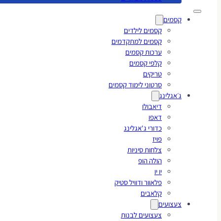
קסמים
קסמים לילדים
קסמים למתקדמים
ערכות קסמים
קלפי קסמים
טריקים
סרטוני לימוד קסמים
ג׳אגלינג
דיאבולו
דאפו
כדורי ג'אגלינג
פויז
צלחות סיניות
הולה הופ
יו יו
פלאוור ודוויל סטיק
קלאבים
צעצועים
צעצועים לבנות