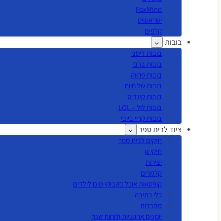
FoxMind
ישראטויס
קלפים
בובות
בובות דיסני
בובות ברבי
בובות פרווה
בובות של חיות
בובות קינדיס
בובות לול – LOL
בובות קריי בייבי
ציוד לבית ספר
תיקים לבית ספר
תיקי גן
יצירות
קלמרים
קופסאות אוכל בקבוקי מים לילדים
כלי כתיבה
מחברות
יומנים ארגוניות ולוחות שנה