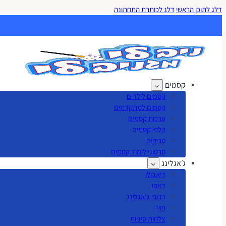
דלג לתוכן הראשי
דלג לכותרת התחתונה
קסמים
קסמים לילדים
קסמים למתקדמים
ערכות קסמים
קלפי קסמים
טריקים
סרטוני לימוד קסמים
ג׳אגלינג
דיאבולו
דאפו
כדורי ג'אגלינג
פויז
צלחות סיניות