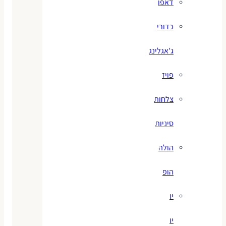
דאפו
כדורי
ג'אגלינג
פויז
צלחות
סיניות
הולה
הופ
יו
יו