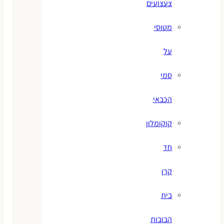
צעצועים
מטוסי
על
סמי
הכבאי
קוקומלון
חד
קרן
בית
הבובות