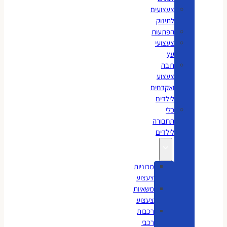
צעצועים
לתינוק
הפתעות
צעצועי
עץ
רובה
צעצוע
ואקדחים
לילדים
כלי
תחבורה
לילדים
מכוניות
צעצוע
משאיות
צעצוע
רכבות
רכבי