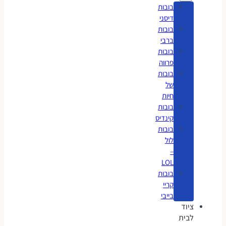
בובות
דיסני
בובות
ברבי
בובות
פרווה
בובות
של
חיות
בובות
קינדיס
בובות
לול
–
LOL
בובות
קריי
בייבי
ציוד
לבית