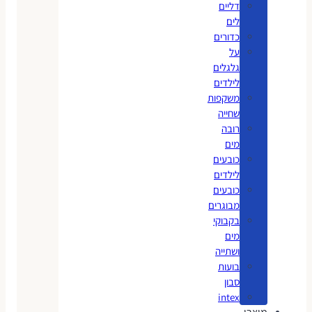
דליים
לים
כדורים
על
גלגלים
לילדים
משקפות
שחייה
רובה
מים
כובעים
לילדים
כובעים
מבוגרים
בקבוקי
מים
ושתייה
בועות
סבון
intex