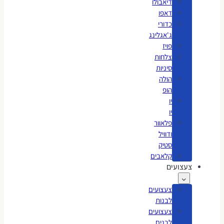
דיאבולו
דאפו
כדורי
ג'אגלינג
פויז
צלחות
סיניות
הולה
הופ
יו
יו
פלאוור
ודוויל
סטיק
קלאבים
צעצועים
צעצועים
לבנות
צעצועים
לבנים