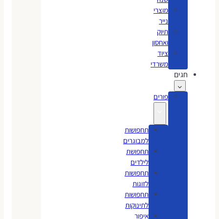
מוצרי
נייר
תיוק
ואחסון
ציוד
משרדי
חגים
פורים
תחפושות
למבוגרים
תחפושת
לילדים
תחפושות
לזוגות
תחפושות
לתינוקות
איפור