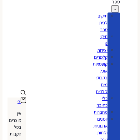
ספר
תיקים
לבית
ספר
תיקי
גן
יצירות
קלמרים
קופסאות
אוכל
בקבוקי
מים
לילדים
כלי
0
כתיבה
מחברות
אין
יומנים
מוצרים
ארגוניות
בסל
ולוחות
הקניות.
שנה