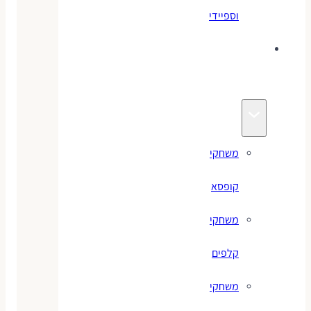
וספיידי
משחקים
לילדים
משחקי
קופסא
משחקי
קלפים
משחקי