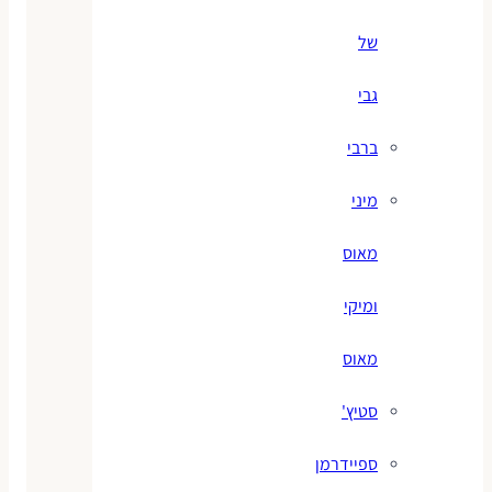
של
גבי
ברבי
מיני
מאוס
ומיקי
מאוס
סטיץ'
ספיידרמן