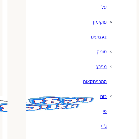
על
פוקימון
צעצועים
סוניק
מפרץ
ההרפתקאות
כוח
פי
ג'יי