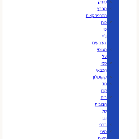
סוניק
מפרץ
ההרפתקאות
כוח
פי
ג'יי
צעצועים
מטוסי
על
סמי
הכבאי
קוקומלון
חד
קרן
בית
הבובות
של
גבי
ברבי
מיני
מאוס