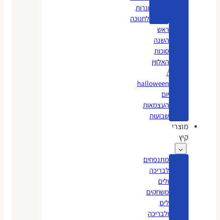
ונרות
לחנוכה
ראש
השנה
סוכות
האלווין
/
halloween
יום
העצמאות
שבועות
מוצרי
קיץ
מתנפחים
לבריכה
ולים
משחקים
לים
ולבריכה