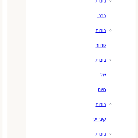
בובות
ברבי
בובות
פרווה
בובות
של
חיות
בובות
קינדיס
בובות