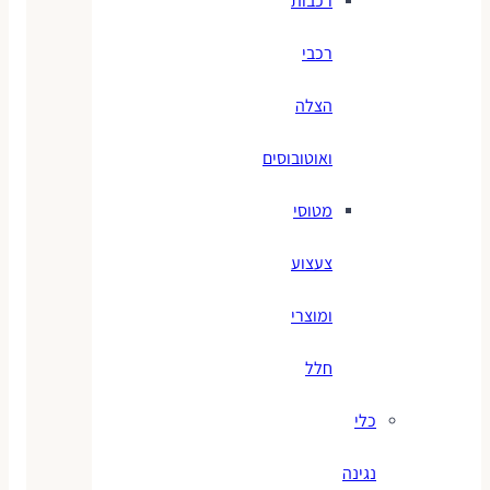
רכבות
רכבי
הצלה
ואוטובוסים
מטוסי
צעצוע
ומוצרי
חלל
כלי
נגינה