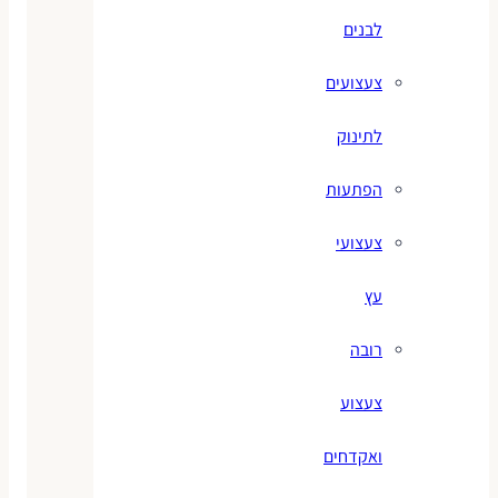
לבנים
צעצועים
לתינוק
הפתעות
צעצועי
עץ
רובה
צעצוע
ואקדחים