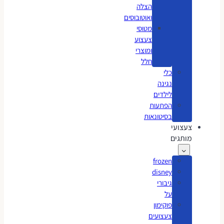
הצלה
ואוטובוסים
מטוסי
צעצוע
ומוצרי
חלל
כלי
נגינה
לילדים
הפתעות
בסיטונאות
צעצועי
מותגים
frozen
disney
גיבורי
על
פוקימון
צעצועים