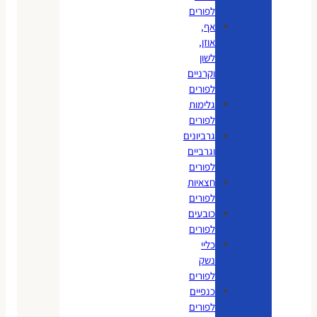
לפורים
אף,
אוזן,
לשון
וקרניים
לפורים
גלימות
לפורים
גרביונים
וגרביים
לפורים
חצאיות
לפורים
כובעים
לפורים
כליי
נשק
לפורים
כנפיים
לפורים