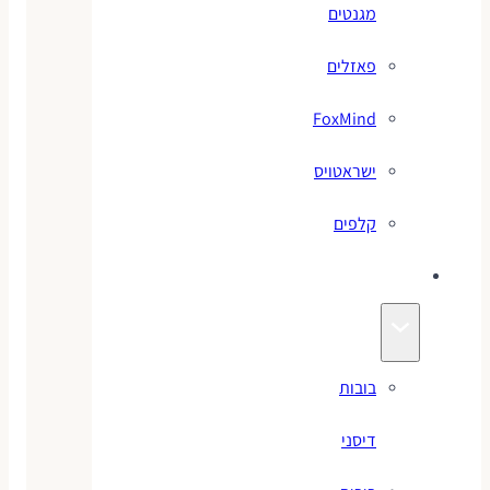
מגנטים
פאזלים
FoxMind
ישראטויס
קלפים
בובות
בובות
דיסני