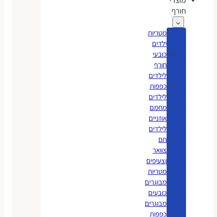
מוצרי
חורף
מטריות
ילדים
כובעי
חורף
לילדים
כפפות
לילדים
מחמם
אוזניים
לילדים
חם
צוואר
וצעיפים
מטריות
מבוגרים
כובעים
מבוגרים
כפפות