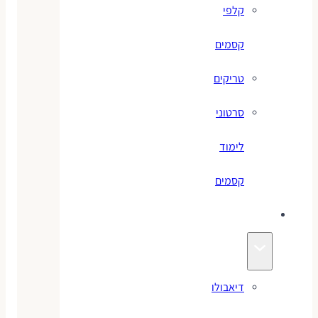
קלפי
קסמים
טריקים
סרטוני
לימוד
קסמים
ג׳אגלינג
דיאבולו