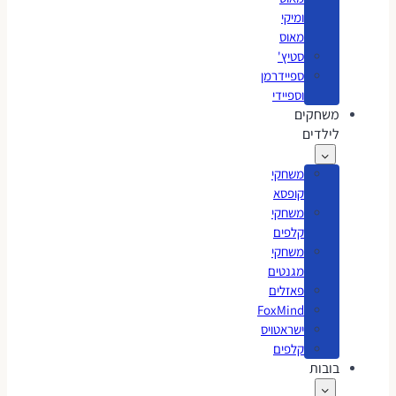
ומיקי
מאוס
סטיץ'
ספיידרמן
וספיידי
משחקים
לילדים
משחקי
קופסא
משחקי
קלפים
משחקי
מגנטים
פאזלים
FoxMind
ישראטויס
קלפים
בובות