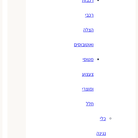
רכבות
רכבי
הצלה
ואוטובוסים
מטוסי
צעצוע
ומוצרי
חלל
כלי
נגינה