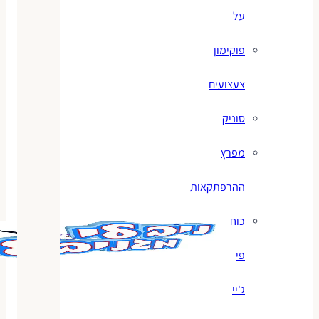
על
פוקימון
צעצועים
סוניק
מפרץ
ההרפתקאות
כוח
פי
ג'יי