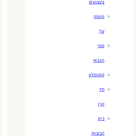
צעצועים
מטוסי
על
סמי
הכבאי
קוקומלון
חד
קרן
בית
הבובות