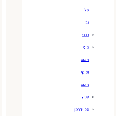
של
גבי
ברבי
מיני
מאוס
ומיקי
מאוס
סטיץ'
ספיידרמן