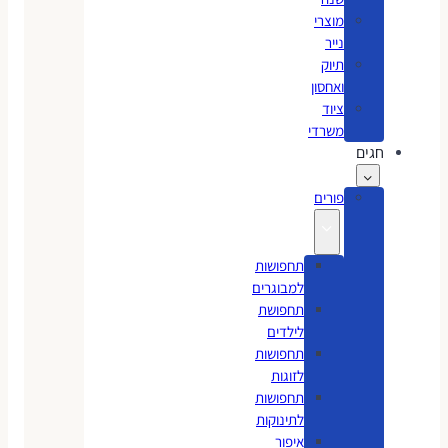
מוצרי
נייר
תיוק
ואחסון
ציוד
משרדי
חגים
פורים
תחפושות
למבוגרים
תחפושת
לילדים
תחפושות
לזוגות
תחפושות
לתינוקות
איפור