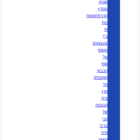
סוניק
מפרץ
ההרפתקאות
כוח
פי
ג'יי
צעצועים
מטוסי
על
סמי
הכבאי
קוקומלון
חד
קרן
בית
הבובות
של
גבי
ברבי
מיני
מאוס