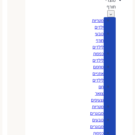
מוצרי
חורף
מטריות
ילדים
כובעי
חורף
לילדים
כפפות
לילדים
מחמם
אוזניים
לילדים
חם
צוואר
וצעיפים
מטריות
מבוגרים
כובעים
מבוגרים
כפפות