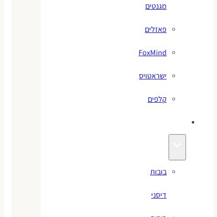
מגנטים
פאזלים
FoxMind
ישראטויס
קלפים
בובות
בובות
דיסני