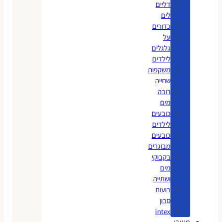
דליים
לים
כדורים
על
גלגלים
לילדים
משקפות
שחייה
רובה
מים
כובעים
לילדים
כובעים
מבוגרים
בקבוקי
מים
ושתייה
בועות
סבון
intex