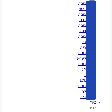
בובות
דיסני
בובות
ברבי
בובות
פרווה
בובות
של
חיות
בובות
קינדיס
בובות
לול
–
LOL
בובות
קריי
בייבי
ציוד
לבית