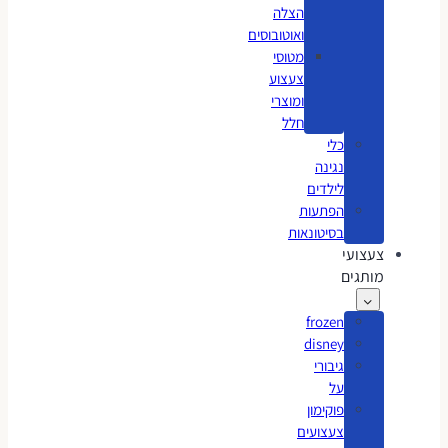
הצלה
ואוטובוסים
מטוסי
צעצוע
ומוצרי
חלל
כלי
נגינה
לילדים
הפתעות
בסיטונאות
צעצועי
מותגים
frozen
disney
גיבורי
על
פוקימון
צעצועים