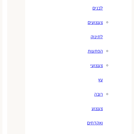
לבנים
צעצועים
לתינוק
הפתעות
צעצועי
עץ
רובה
צעצוע
ואקדחים