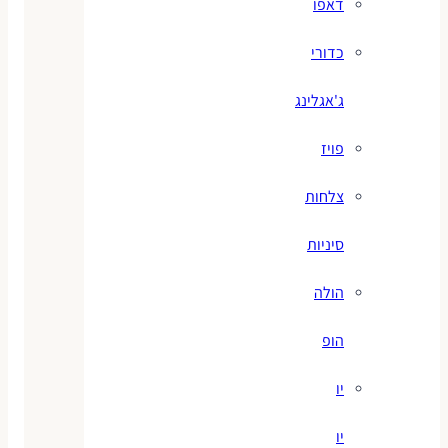
דאפו
כדורי
ג'אגלינג
פויז
צלחות
סיניות
הולה
הופ
יו
יו