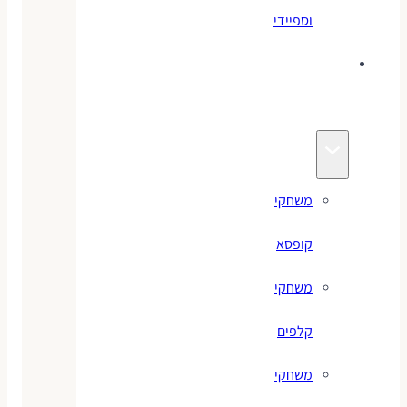
וספיידי
משחקים
לילדים
משחקי
קופסא
משחקי
קלפים
משחקי