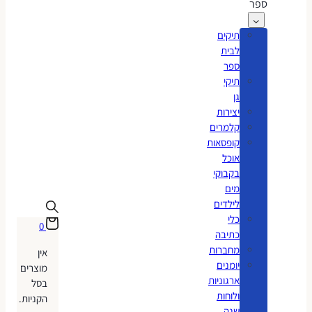
ספר
תיקים
לבית
ספר
תיקי
גן
יצירות
קלמרים
קופסאות
אוכל
בקבוקי
מים
לילדים
כלי
0
כתיבה
מחברות
אין
יומנים
מוצרים
ארגוניות
בסל
ולוחות
הקניות.
שנה