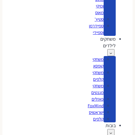
ומיקי
מאוס
סטיץ'
ספיידרמן
וספיידי
משחקים
לילדים
משחקי
קופסא
משחקי
קלפים
משחקי
מגנטים
פאזלים
FoxMind
ישראטויס
קלפים
בובות