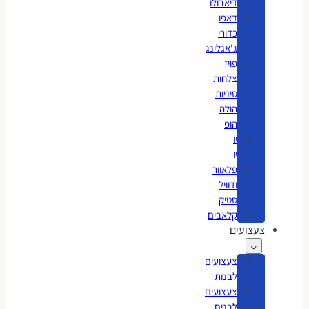
דיאבולו
דאפו
כדורי
ג'אגלינג
פויז
צלחות
סיניות
הולה
הופ
יו
יו
פלאוור
ודוויל
סטיק
קלאבים
צעצועים
צעצועים
לבנות
צעצועים
לבנים