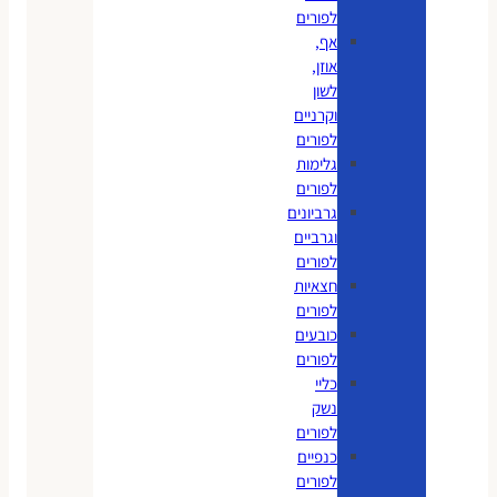
לפורים
אף,
אוזן,
לשון
וקרניים
לפורים
גלימות
לפורים
גרביונים
וגרביים
לפורים
חצאיות
לפורים
כובעים
לפורים
כליי
נשק
לפורים
כנפיים
לפורים