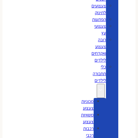
צעצועים
לתינוק
הפתעות
צעצועי
עץ
רובה
צעצוע
ואקדחים
לילדים
כלי
תחבורה
לילדים
מכוניות
צעצוע
משאיות
צעצוע
רכבות
רכבי