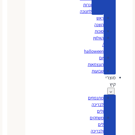
ונרות
לחנוכה
ראש
השנה
סוכות
האלווין
/
halloween
יום
העצמאות
שבועות
מוצרי
קיץ
מתנפחים
לבריכה
ולים
משחקים
לים
ולבריכה