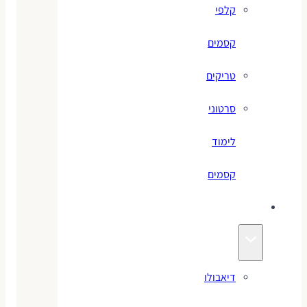
קלפי
קסמים
טריקים
סרטוני
לימוד
קסמים
ג׳אגלינג
דיאבולו