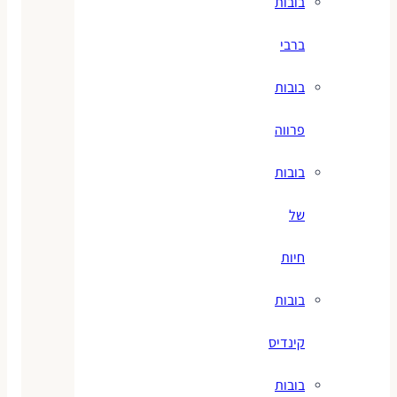
בובות
ברבי
בובות
פרווה
בובות
של
חיות
בובות
קינדיס
בובות