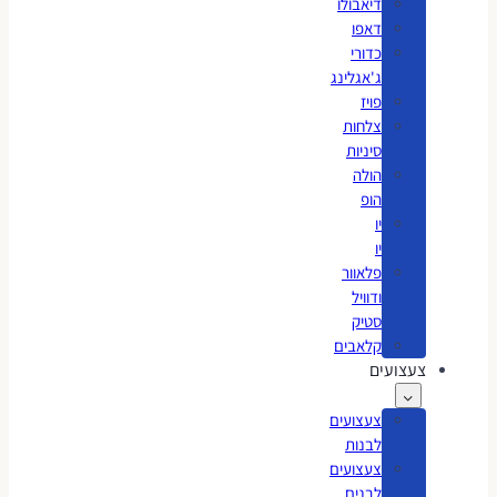
דיאבולו
דאפו
כדורי
ג'אגלינג
פויז
צלחות
סיניות
הולה
הופ
יו
יו
פלאוור
ודוויל
סטיק
קלאבים
צעצועים
צעצועים
לבנות
צעצועים
לבנים