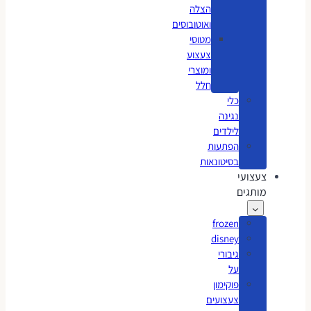
הצלה
ואוטובוסים
מטוסי
צעצוע
ומוצרי
חלל
כלי
נגינה
לילדים
הפתעות
בסיטונאות
צעצועי
מותגים
frozen
disney
גיבורי
על
פוקימון
צעצועים