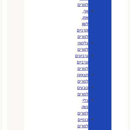
לפורים
אף,
אוזן,
לשון
וקרניים
לפורים
גלימות
לפורים
גרביונים
וגרביים
לפורים
חצאיות
לפורים
כובעים
לפורים
כליי
נשק
לפורים
כנפיים
לפורים