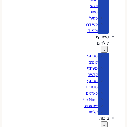
ומיקי
מאוס
סטיץ'
ספיידרמן
וספיידי
משחקים
לילדים
משחקי
קופסא
משחקי
קלפים
משחקי
מגנטים
פאזלים
FoxMind
ישראטויס
קלפים
בובות