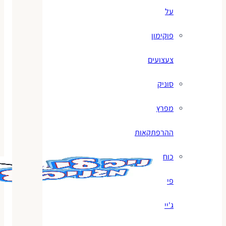
על
פוקימון
צעצועים
סוניק
מפרץ
ההרפתקאות
כוח
פי
ג'יי