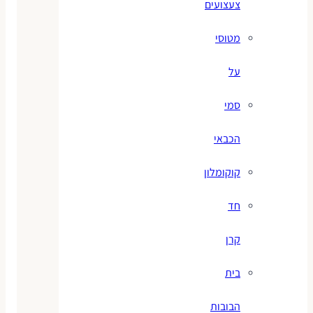
צעצועים
מטוסי
על
סמי
הכבאי
קוקומלון
חד
קרן
בית
הבובות