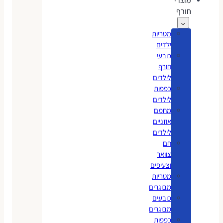
מוצרי
חורף
מטריות
ילדים
כובעי
חורף
לילדים
כפפות
לילדים
מחמם
אוזניים
לילדים
חם
צוואר
וצעיפים
מטריות
מבוגרים
כובעים
מבוגרים
כפפות