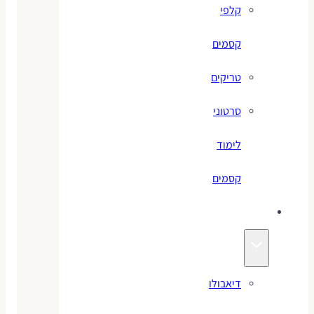
קלפי
קסמים
טריקים
סרטוני
לימוד
קסמים
ג׳אגלינג
דיאבולו