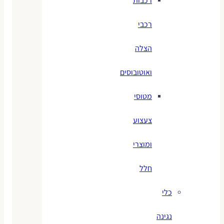
רכבות
רכבי
הצלה
ואוטובוסים
מטוסי
צעצוע
ומוצרי
חלל
כלי
נגינה