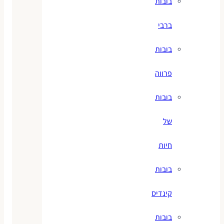
בובות
ברבי
בובות
פרווה
בובות
של
חיות
בובות
קינדיס
בובות