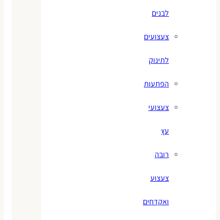
לבנים
צעצועים
לתינוק
הפתעות
צעצועי
עץ
רובה
צעצוע
ואקדחים