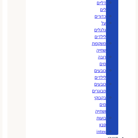
דליים
לים
כדורים
על
גלגלים
לילדים
משקפות
שחייה
רובה
מים
כובעים
לילדים
כובעים
מבוגרים
בקבוקי
מים
ושתייה
בועות
סבון
intex