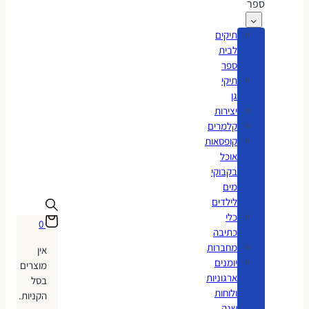
ספר
תיקים
לבית
ספר
תיקי
גן
יצירות
קלמרים
קופסאות
אוכל
בקבוקי
מים
לילדים
כלי
0
כתיבה
מחברות
אין
יומנים
מוצרים
ארגוניות
בסל
ולוחות
הקניות.
שנה