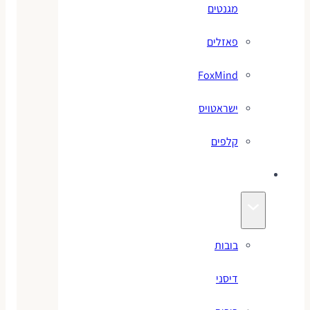
מגנטים
פאזלים
FoxMind
ישראטויס
קלפים
בובות
בובות
דיסני