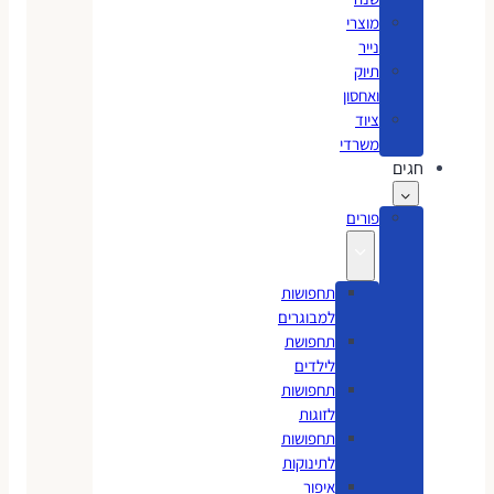
מוצרי
נייר
תיוק
ואחסון
ציוד
משרדי
חגים
פורים
תחפושות
למבוגרים
תחפושת
לילדים
תחפושות
לזוגות
תחפושות
לתינוקות
איפור