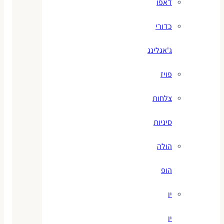
דאפו
כדורי
ג'אגלינג
פויז
צלחות
סיניות
הולה
הופ
יו
יו