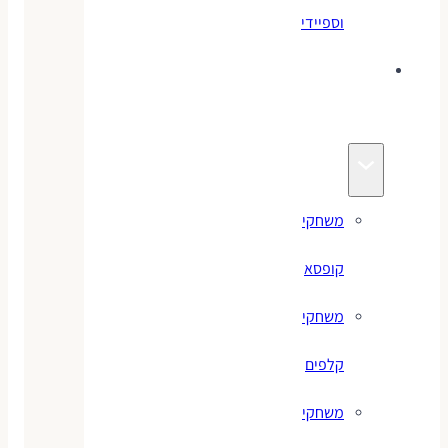
וספיידי
משחקים
לילדים
משחקי
קופסא
משחקי
קלפים
משחקי