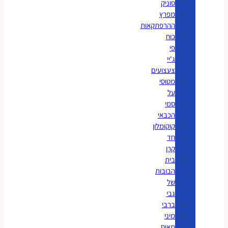
סוניק
מפרץ
ההרפתקאות
כוח
פי
ג'יי
צעצועים
מטוסי
על
סמי
הכבאי
קוקומלון
חד
קרן
בית
הבובות
של
גבי
ברבי
מיני
מאוס