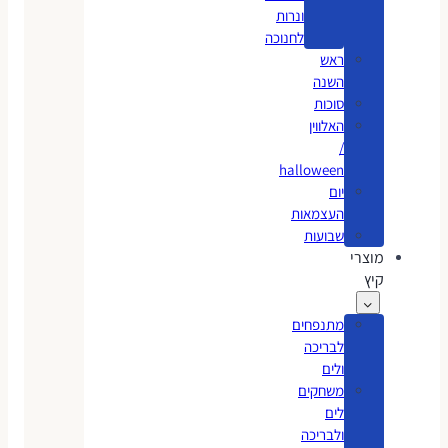
ונרות
לחנוכה
ראש
השנה
סוכות
האלווין
/
halloween
יום
העצמאות
שבועות
מוצרי
קיץ
מתנפחים
לבריכה
ולים
משחקים
לים
ולבריכה