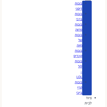
בובות
דיסני
בובות
ברבי
בובות
פרווה
בובות
של
חיות
בובות
קינדיס
בובות
לול
–
LOL
בובות
קריי
בייבי
ציוד
לבית