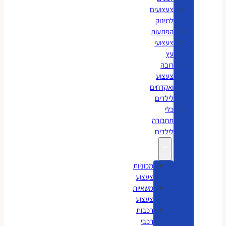
צעצועים
לתינוק
הפתעות
צעצועי
עץ
רובה
צעצוע
ואקדחים
לילדים
כלי
תחבורה
לילדים
מכוניות
צעצוע
משאיות
צעצוע
רכבות
רכבי