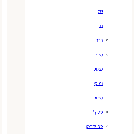
של
גבי
ברבי
מיני
מאוס
ומיקי
מאוס
סטיץ'
ספיידרמן