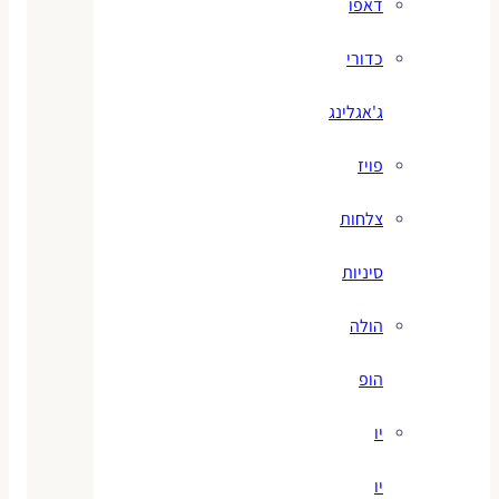
דאפו
כדורי
ג'אגלינג
פויז
צלחות
סיניות
הולה
הופ
יו
יו