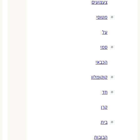
צעצועים
מטוסי
על
סמי
הכבאי
קוקומלון
חד
קרן
בית
הבובות