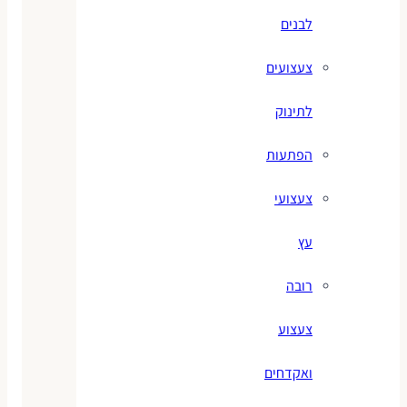
לבנים
צעצועים
לתינוק
הפתעות
צעצועי
עץ
רובה
צעצוע
ואקדחים