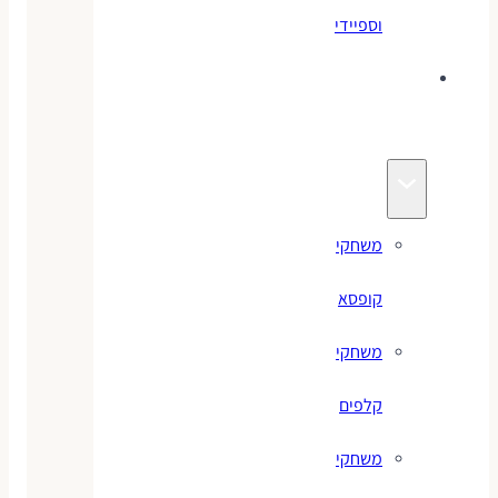
וספיידי
משחקים
לילדים
משחקי
קופסא
משחקי
קלפים
משחקי