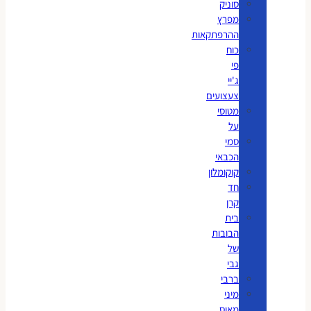
סוניק
מפרץ
ההרפתקאות
כוח
פי
ג'יי
צעצועים
מטוסי
על
סמי
הכבאי
קוקומלון
חד
קרן
בית
הבובות
של
גבי
ברבי
מיני
מאוס