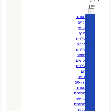
מוצרי
חורף
מטריות
ילדים
כובעי
חורף
לילדים
כפפות
לילדים
מחמם
אוזניים
לילדים
חם
צוואר
וצעיפים
מטריות
מבוגרים
כובעים
מבוגרים
כפפות