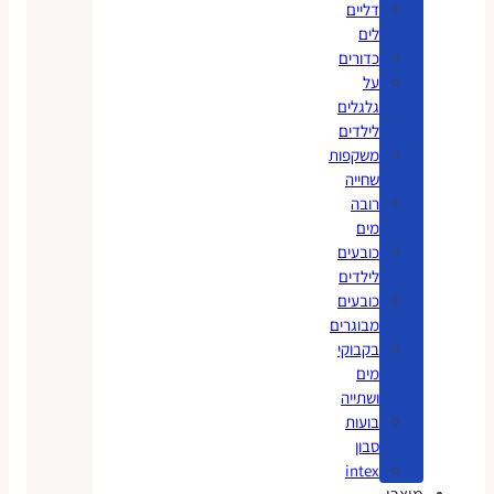
דליים
לים
כדורים
על
גלגלים
לילדים
משקפות
שחייה
רובה
מים
כובעים
לילדים
כובעים
מבוגרים
בקבוקי
מים
ושתייה
בועות
סבון
intex