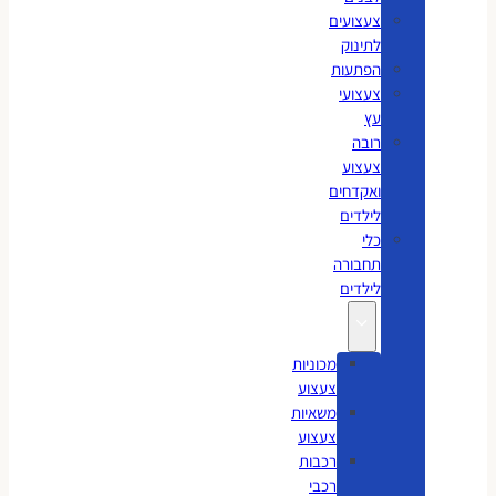
צעצועים
לתינוק
הפתעות
צעצועי
עץ
רובה
צעצוע
ואקדחים
לילדים
כלי
תחבורה
לילדים
מכוניות
צעצוע
משאיות
צעצוע
רכבות
רכבי