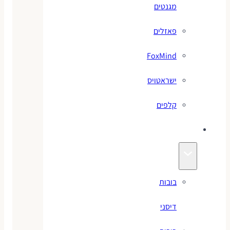
מגנטים
פאזלים
FoxMind
ישראטויס
קלפים
בובות
בובות
דיסני