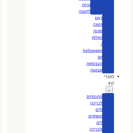
ונרות
לחנוכה
ראש
השנה
סוכות
האלווין
/
halloween
יום
העצמאות
שבועות
מוצרי
קיץ
מתנפחים
לבריכה
ולים
משחקים
לים
ולבריכה