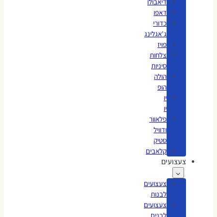
דיאבולו
דאפו
כדורי
ג'אגלינג
פויז
צלחות
סיניות
הולה
הופ
יו
יו
פלאוור
ודוויל
סטיק
קלאבים
צעצועים
צעצועים
לבנות
צעצועים
לבנים