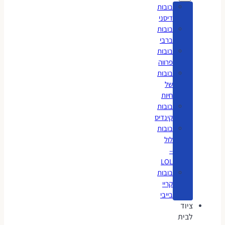
בובות
דיסני
בובות
ברבי
בובות
פרווה
בובות
של
חיות
בובות
קינדיס
בובות
לול
–
LOL
בובות
קריי
בייבי
ציוד
לבית