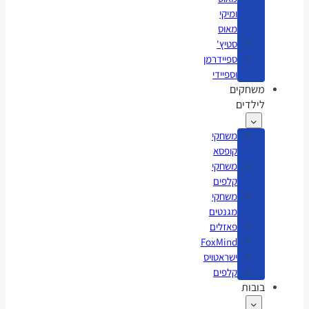
ומיקי
מאוס
סטיץ'
ספיידרמן
וספיידי
משחקים
לילדים
משחקי
קופסא
משחקי
קלפים
משחקי
מגנטים
פאזלים
FoxMind
ישראטויס
קלפים
בובות