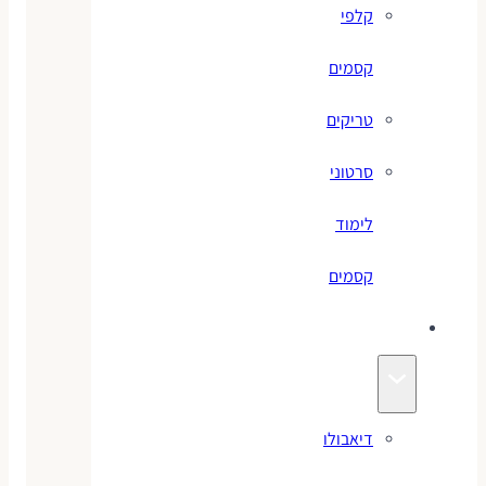
קלפי
קסמים
טריקים
סרטוני
לימוד
קסמים
ג׳אגלינג
דיאבולו