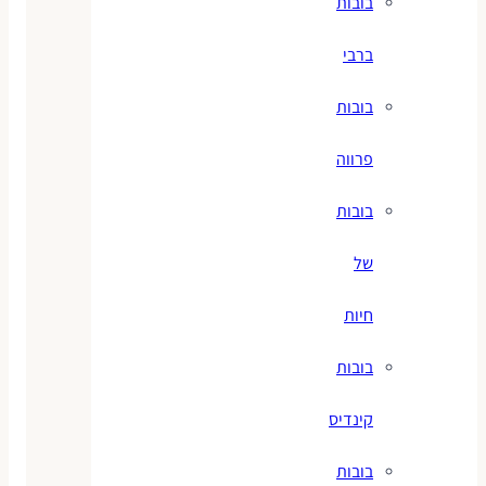
בובות
ברבי
בובות
פרווה
בובות
של
חיות
בובות
קינדיס
בובות