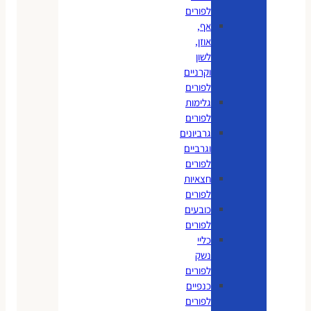
לפורים
אף,
אוזן,
לשון
וקרניים
לפורים
גלימות
לפורים
גרביונים
וגרביים
לפורים
חצאיות
לפורים
כובעים
לפורים
כליי
נשק
לפורים
כנפיים
לפורים