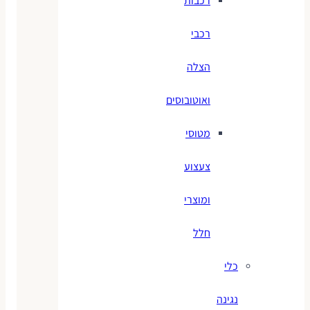
רכבות
רכבי
הצלה
ואוטובוסים
מטוסי
צעצוע
ומוצרי
חלל
כלי
נגינה