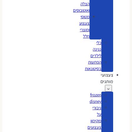
הצלה
ואוטובוסים
מטוסי
צעצוע
ומוצרי
חלל
כלי
נגינה
לילדים
הפתעות
בסיטונאות
צעצועי
מותגים
frozen
disney
גיבורי
על
פוקימון
צעצועים