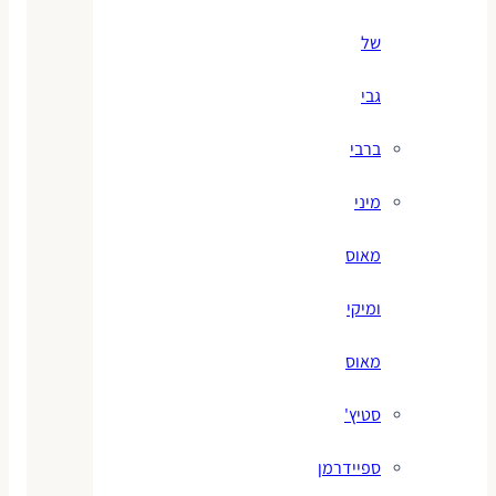
של
גבי
ברבי
מיני
מאוס
ומיקי
מאוס
סטיץ'
ספיידרמן