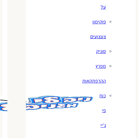
על
פוקימון
צעצועים
סוניק
מפרץ
ההרפתקאות
כוח
פי
ג'יי