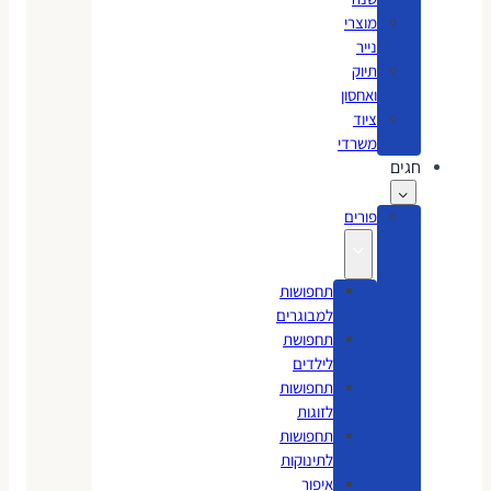
מוצרי
נייר
תיוק
ואחסון
ציוד
משרדי
חגים
פורים
תחפושות
למבוגרים
תחפושת
לילדים
תחפושות
לזוגות
תחפושות
לתינוקות
איפור