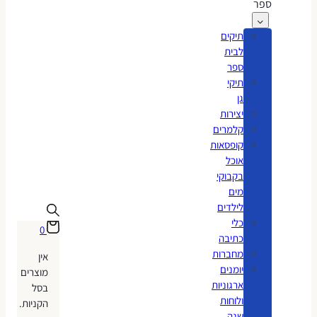
ספר
תיקים
לבית
ספר
תיקי
גן
יצירות
קלמרים
קופסאות
אוכל
בקבוקי
מים
לילדים
כלי
0
כתיבה
מחברות
אין
יומנים
מוצרים
ארגוניות
בסל
ולוחות
הקניות.
שנה