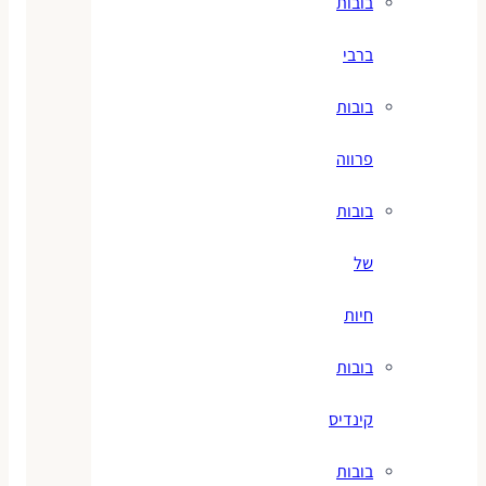
בובות
ברבי
בובות
פרווה
בובות
של
חיות
בובות
קינדיס
בובות