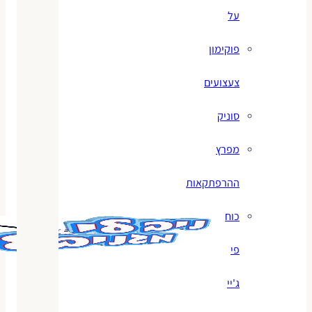
על
פוקימון
צעצועים
סוניק
מפרץ
ההרפתקאות
כוח
פי
ג'יי