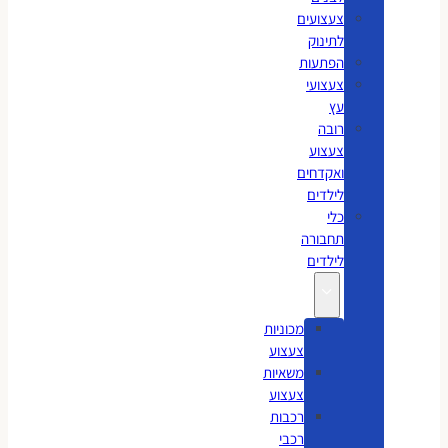
צעצועים
לתינוק
הפתעות
צעצועי
עץ
רובה
צעצוע
ואקדחים
לילדים
כלי
תחבורה
לילדים
מכוניות
צעצוע
משאיות
צעצוע
רכבות
רכבי