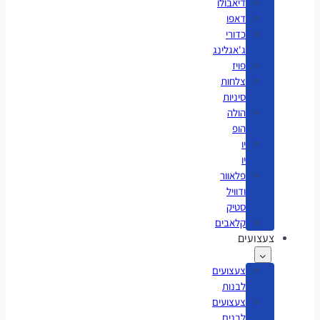
דיאבולו
דאפו
כדורי
ג'אגלינג
פויז
צלחות
סיניות
הולה
הופ
יו
יו
פלאוור
ודוויל
סטיק
קלאבים
צועים
צעצועים
לבנות
צעצועים
לבנים