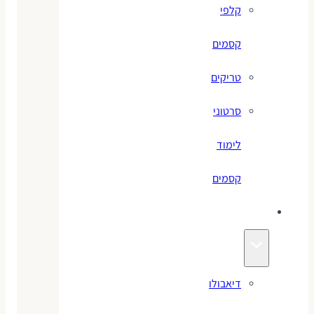
קלפי
קסמים
טריקים
סרטוני
לימוד
קסמים
אגלינג
דיאבולו