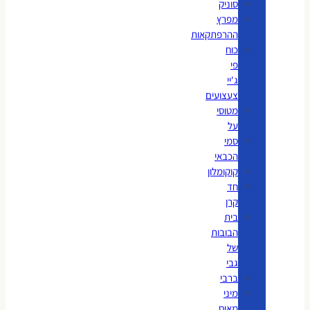
סוניק
מפרץ
ההרפתקאות
כוח
פי
ג'יי
צעצועים
מטוסי
על
סמי
הכבאי
קוקומלון
חד
קרן
בית
הבובות
של
גבי
ברבי
מיני
מאוס