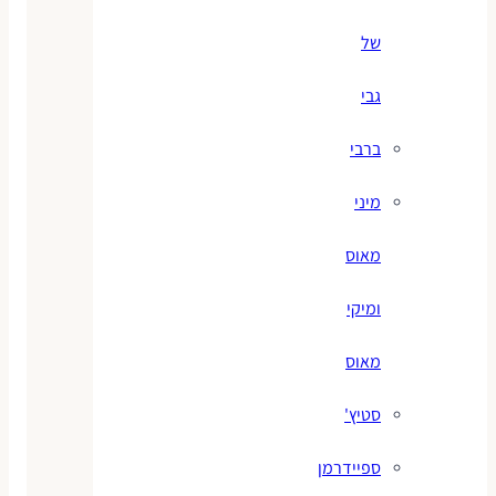
של
גבי
ברבי
מיני
מאוס
ומיקי
מאוס
סטיץ'
ספיידרמן