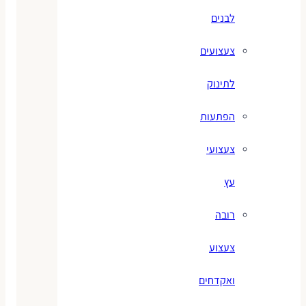
לבנים
צעצועים
לתינוק
הפתעות
צעצועי
עץ
רובה
צעצוע
ואקדחים