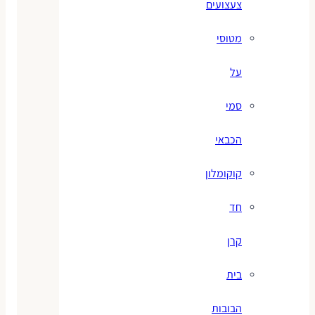
צעצועים
מטוסי
על
סמי
הכבאי
קוקומלון
חד
קרן
בית
הבובות