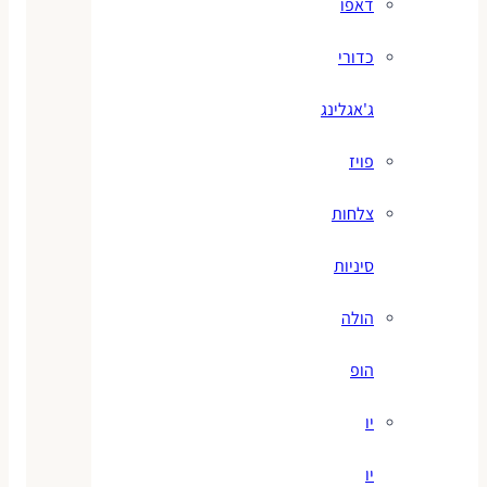
דאפו
כדורי
ג'אגלינג
פויז
צלחות
סיניות
הולה
הופ
יו
יו