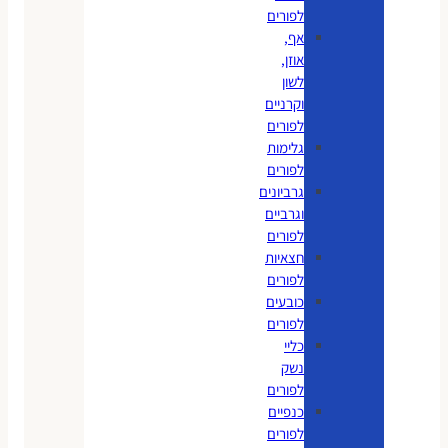
לפורים
אף,
אוזן,
לשון
וקרניים
לפורים
גלימות
לפורים
גרביונים
וגרביים
לפורים
חצאיות
לפורים
כובעים
לפורים
כליי
נשק
לפורים
כנפיים
לפורים