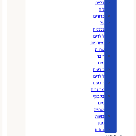
דליים
לים
כדורים
על
גלגלים
לילדים
משקפות
שחייה
רובה
מים
כובעים
לילדים
כובעים
מבוגרים
בקבוקי
מים
ושתייה
בועות
סבון
intex