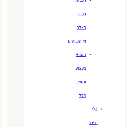
רכבות
רכבי
הצלה
ואוטובוסים
מטוסי
צעצוע
ומוצרי
חלל
כלי
נגינה