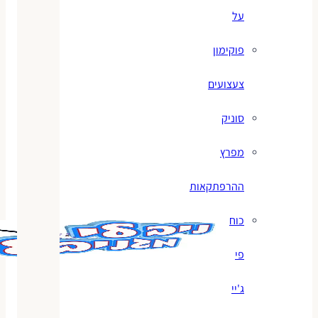
על
פוקימון
צעצועים
סוניק
מפרץ
ההרפתקאות
כוח
פי
ג'יי