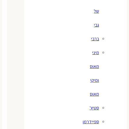
של
גבי
ברבי
מיני
מאוס
ומיקי
מאוס
סטיץ'
ספיידרמן