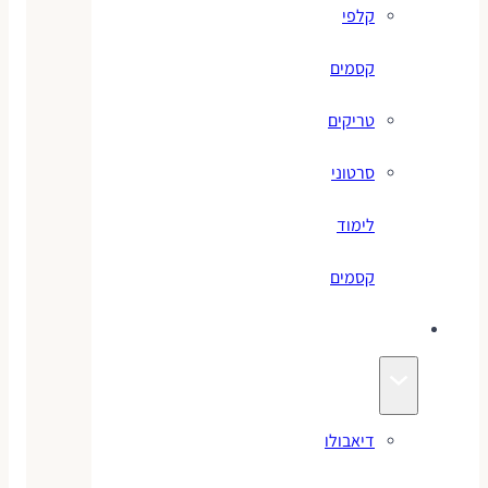
קלפי
קסמים
טריקים
סרטוני
לימוד
קסמים
ג׳אגלינג
דיאבולו