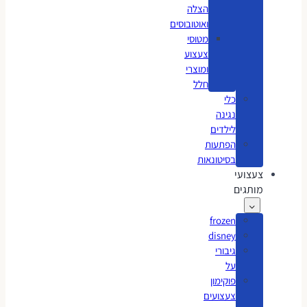
הצלה
ואוטובוסים
מטוסי
צעצוע
ומוצרי
חלל
כלי
נגינה
לילדים
הפתעות
בסיטונאות
צעצועי
מותגים
frozen
disney
גיבורי
על
פוקימון
צעצועים