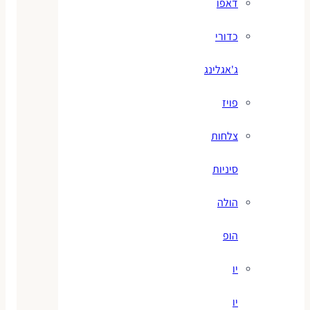
דאפו
כדורי
ג'אגלינג
פויז
צלחות
סיניות
הולה
הופ
יו
יו