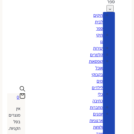
ספר
תיקים
לבית
ספר
תיקי
גן
יצירות
קלמרים
קופסאות
אוכל
בקבוקי
מים
לילדים
כלי
0
כתיבה
מחברות
אין
יומנים
מוצרים
ארגוניות
בסל
ולוחות
הקניות.
שנה