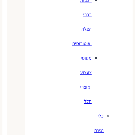
רכבות
רכבי
הצלה
ואוטובוסים
מטוסי
צעצוע
ומוצרי
חלל
כלי
נגינה