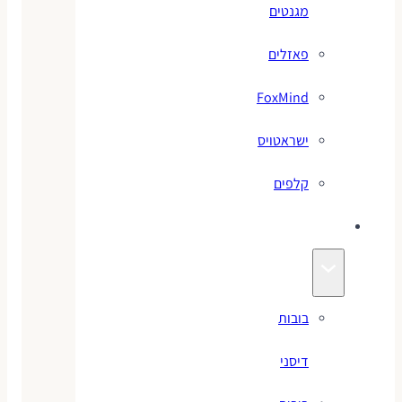
מגנטים
פאזלים
FoxMind
ישראטויס
קלפים
בובות
בובות
דיסני