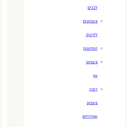
לבנים
צעצועים
לתינוק
הפתעות
צעצועי
עץ
רובה
צעצוע
ואקדחים