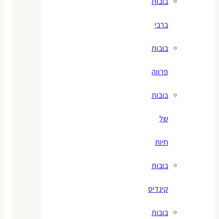
בובות
ברבי
בובות
פרווה
בובות
של
חיות
בובות
קינדיס
בובות