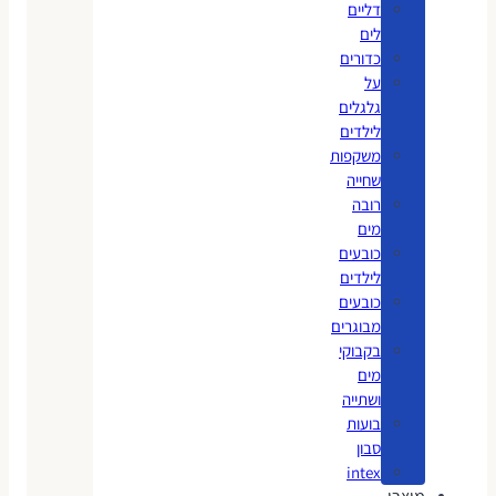
דליים
לים
כדורים
על
גלגלים
לילדים
משקפות
שחייה
רובה
מים
כובעים
לילדים
כובעים
מבוגרים
בקבוקי
מים
ושתייה
בועות
סבון
intex