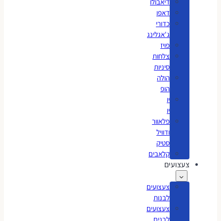
דיאבולו
דאפו
כדורי
ג'אגלינג
פויז
צלחות
סיניות
הולה
הופ
יו
יו
פלאוור
ודוויל
סטיק
קלאבים
צעצועים
צעצועים
לבנות
צעצועים
לבנים