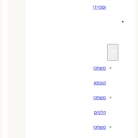
וספיידי
משחקים
לילדים
משחקי
קופסא
משחקי
קלפים
משחקי