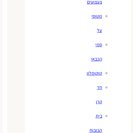
צעצועים
מטוסי
על
סמי
הכבאי
קוקומלון
חד
קרן
בית
הבובות