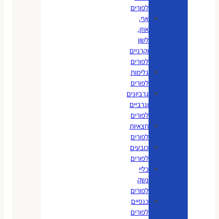
לפורים
אף,
אוזן,
לשון
וקרניים
לפורים
גלימות
לפורים
גרביונים
וגרביים
לפורים
חצאיות
לפורים
כובעים
לפורים
כליי
נשק
לפורים
כנפיים
לפורים