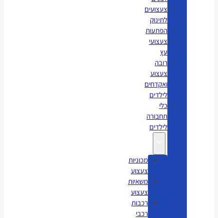
צעצועים
לתינוק
הפתעות
צעצועי
עץ
רובה
צעצוע
ואקדחים
לילדים
כלי
תחבורה
לילדים
מכוניות
צעצוע
משאיות
צעצוע
רכבות
רכבי