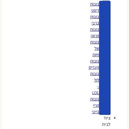
בובות
דיסני
בובות
ברבי
בובות
פרווה
בובות
של
חיות
בובות
קינדיס
בובות
לול
–
LOL
בובות
קריי
בייבי
ציוד
לבית