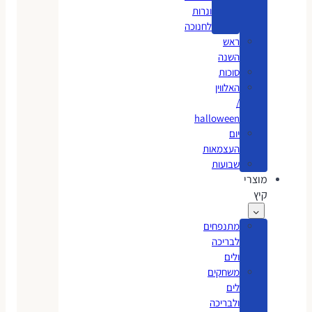
ונרות
לחנוכה
ראש
השנה
סוכות
האלווין
/
halloween
יום
העצמאות
שבועות
מוצרי
קיץ
מתנפחים
לבריכה
ולים
משחקים
לים
ולבריכה