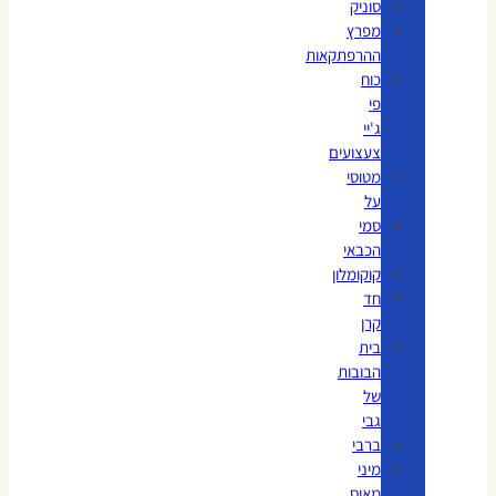
סוניק
מפרץ
ההרפתקאות
כוח
פי
ג'יי
צעצועים
מטוסי
על
סמי
הכבאי
קוקומלון
חד
קרן
בית
הבובות
של
גבי
ברבי
מיני
מאוס