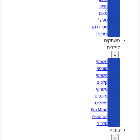
ומיקי
מאוס
סטיץ'
ספיידרמן
וספיידי
משחקים
לילדים
משחקי
קופסא
משחקי
קלפים
משחקי
מגנטים
פאזלים
FoxMind
ישראטויס
קלפים
בובות