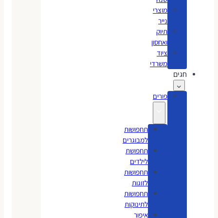
מוצרי
נייר
תיוק
ואחסון
ציוד
משרדי
חגים
פורים
תחפושות
למבוגרים
תחפושת
לילדים
תחפושות
לזוגות
תחפושות
לתינוקות
איפור